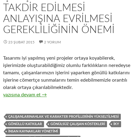
TAKDIR EDILMESI
ANLAYIŞINA EVRILMESI
GEREKLILIĞININ ÖNEMI
23 ŞUBAT 2015
2 YORUM
Tasarımı iyi yapılmış yeni projeler ortaya koyabilerek,
işlerimizde oluşturabildiğimiz olumlu farklılıkların neredeyse
tamamı, çalışanlarımızın işlerini yaparken gönüllü katkılarını
işlerine cömertçe sunmalarını temin edebilmemizle orantılı
olarak ortaya çıkarılabilmektedir.
24-İnsan kaynakları yönetimi anlayışının, çalışan kıymetinin tak
yazısına devam et
→
ÇALIŞANLARINAHLAK VE KARAKTER PROFILLERININ YÜKSELTILMESI
GÖNÜLLÜ KATKILAR
GÖNÜLSÜZ ÇALIŞAN KÖSTEKLERI
İKY
INSAN KAYNAKLARI YÖNETIMI