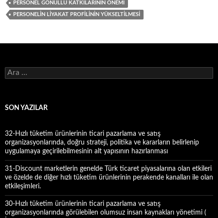
PERSONEL GÖNÜLLÜ KATKILARININ ÖNEMI
PERSONELIN LIYAKAT PROFILININ YÜKSELTILMESI
A
r
a
m
a
SON YAZILAR
:
32-Hızlı tüketim ürünlerinin ticari pazarlama ve satış
organizasyonlarında, doğru strateji, politika ve kararların belirlenip
uygulamaya geçirilebilmesinin alt yapısının hazırlanması
31-Discount marketlerin genelde Türk ticaret piyasalarına olan etkileri
ve özelde de diğer hızlı tüketim ürünlerinin perakende kanalları ile olan
etkileşimleri.
30-Hızlı tüketim ürünlerinin ticari pazarlama ve satış
organizasyonlarında görülebilen olumsuz insan kaynakları yönetimi (