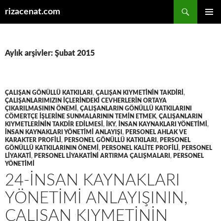
Ara
rizacenat.com
İÇERIĞE
BIRINCI
ATLA
MENÜ
Aylık arşivler: Şubat 2015
ÇALIŞAN GÖNÜLLÜ KATKILARI
,
ÇALIŞAN KIYMETININ TAKDIRI
,
ÇALIŞANLARIMIZIN IÇLERINDEKI CEVHERLERIN ORTAYA
ÇIKARILMASININ ÖNEMI
,
ÇALIŞANLARIN GÖNÜLLÜ KATKILARINI
CÖMERTÇE IŞLERINE SUNMALARININ TEMIN ETMEK
,
ÇALIŞANLARIN
KIYMETLERININ TAKDIR EDILMESI
,
İKY
,
INSAN KAYNAKLARI YÖNETIMI
,
INSAN KAYNAKLARI YÖNETIMI ANLAYIŞI
,
PERSONEL AHLAK VE
KARAKTER PROFILI
,
PERSONEL GÖNÜLLÜ KATKILARI
,
PERSONEL
GÖNÜLLÜ KATKILARININ ÖNEMI
,
PERSONEL KALITE PROFILI
,
PERSONEL
LIYAKATI
,
PERSONEL LIYAKATINI ARTIRMA ÇALIŞMALARI
,
PERSONEL
YÖNETIMI
24-İNSAN KAYNAKLARI
YÖNETIMI ANLAYIŞININ,
ÇALIŞAN KIYMETININ