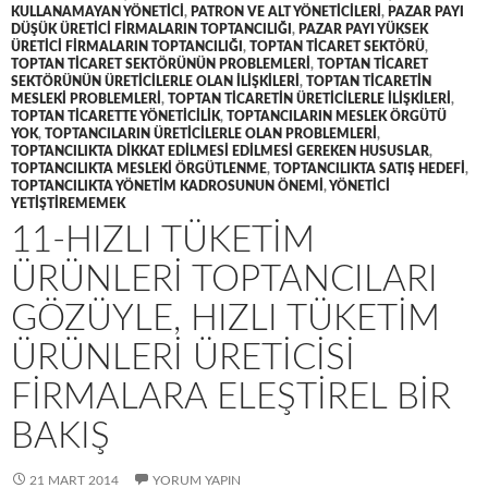
KULLANAMAYAN YÖNETICI
,
PATRON VE ALT YÖNETICILERI
,
PAZAR PAYI
DÜŞÜK ÜRETICI FIRMALARIN TOPTANCILIĞI
,
PAZAR PAYI YÜKSEK
ÜRETICI FIRMALARIN TOPTANCILIĞI
,
TOPTAN TICARET SEKTÖRÜ
,
TOPTAN TICARET SEKTÖRÜNÜN PROBLEMLERI
,
TOPTAN TICARET
SEKTÖRÜNÜN ÜRETICILERLE OLAN ILIŞKILERI
,
TOPTAN TICARETIN
MESLEKI PROBLEMLERI
,
TOPTAN TICARETIN ÜRETICILERLE ILIŞKILERI
,
TOPTAN TICARETTE YÖNETICILIK
,
TOPTANCILARIN MESLEK ÖRGÜTÜ
YOK
,
TOPTANCILARIN ÜRETICILERLE OLAN PROBLEMLERI
,
TOPTANCILIKTA DIKKAT EDILMESI EDILMESI GEREKEN HUSUSLAR
,
TOPTANCILIKTA MESLEKI ÖRGÜTLENME
,
TOPTANCILIKTA SATIŞ HEDEFI
,
TOPTANCILIKTA YÖNETIM KADROSUNUN ÖNEMI
,
YÖNETICI
YETIŞTIREMEMEK
11-HIZLI TÜKETIM
ÜRÜNLERI TOPTANCILARI
GÖZÜYLE, HIZLI TÜKETIM
ÜRÜNLERI ÜRETICISI
FIRMALARA ELEŞTIREL BIR
BAKIŞ
21 MART 2014
YORUM YAPIN