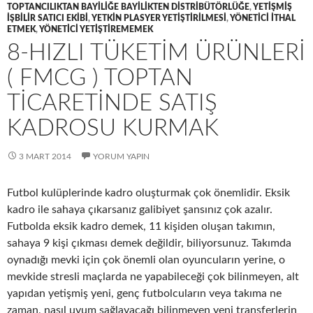
TOPTANCILIKTAN BAYILIĞE BAYILIKTEN DISTRIBÜTÖRLÜĞE
,
YETIŞMIŞ
IŞBILIR SATICI EKIBI
,
YETKIN PLASYER YETIŞTIRILMESI
,
YÖNETICI ITHAL
ETMEK
,
YÖNETICI YETIŞTIREMEMEK
8-HIZLI TÜKETIM ÜRÜNLERI
( FMCG ) TOPTAN
TICARETINDE SATIŞ
KADROSU KURMAK
3 MART 2014
YORUM YAPIN
Futbol kulüplerinde kadro oluşturmak çok önemlidir. Eksik
kadro ile sahaya çıkarsanız galibiyet şansınız çok azalır.
Futbolda eksik kadro demek, 11 kişiden oluşan takımın,
sahaya 9 kişi çıkması demek değildir, biliyorsunuz. Takımda
oynadığı mevki için çok önemli olan oyuncuların yerine, o
mevkide stresli maçlarda ne yapabileceği çok bilinmeyen, alt
yapıdan yetişmiş yeni, genç futbolcuların veya takıma ne
zaman, nasıl uyum sağlayacağı bilinmeyen yeni transferlerin