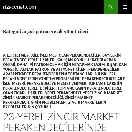
Ara
rizacenat.com
İÇERIĞE
BIRINCI
ATLA
MENÜ
Kategori arşivi: patron ve alt yöneticileri
AILE IŞLETMESI
,
AILE IŞLETMESI OLAN PERAKENDECILER
,
BAYILERIN
PERAKENDECILERLE ILIŞKILERI
,
ÇALIŞAN GÖNÜLLÜ KATKILARININ
ÖNEMI
,
DAHA IYI PATRON OLMAK IÇIN NE YAPMAK LAZIM
,
DIŞARIDAN
YÖNETICI ALMAK
,
PATRON VE ALT YÖNETICILERI
,
PERAKENDECILER
ARASI REKABET
,
PERAKENDECILERIN TOPTANCILARLA ILIŞKILERI
,
PERAKENDECILERIN YÖNETIM PROBLEMLERI
,
PERAKENDECILIKTE AILE
IŞLETMELERI
,
PERAKENDECIYE HIZMET VERMEK
,
TOPTAN TICARETIN
PERAKENDECILERLE ILIŞKILERI
,
TOPTANCILARIN PERAKENDECILERLE
OLAN TICARI ILIŞKILERI
,
YEREL PERAKENDECI
,
YEREL ZINCIR MARKET
,
ZINCIR MARKET PERAKENDECILIĞI
,
ZINCIR MARKET
PERAKENDECILIĞININ PROBLEMLERI
,
ZINCIR MARKETLERIN
PROBLEMLERININ ÇÖZÜMÜ
23-YEREL ZINCIR MARKET
PERAKENDECILERINDE