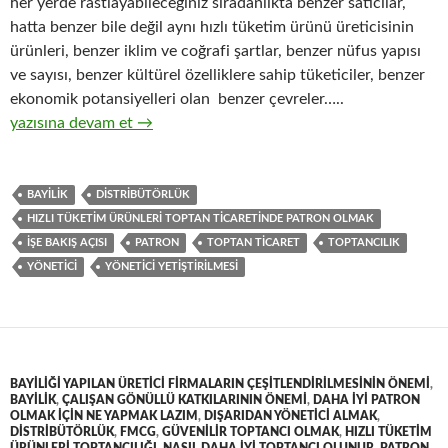
her yerde rastlayabileceğiniz sıradanlıkta benzer satıcılar,
hatta benzer bile değil aynı hızlı tüketim ürünü üreticisinin
ürünleri, benzer iklim ve coğrafi şartlar, benzer nüfus yapısı
ve sayısı, benzer kültürel özelliklere sahip tüketiciler, benzer
ekonomik potansiyelleri olan benzer çevreler…..
7-Hızlı tüketim ürünleri ( FMCG ) toptan ticaretinde patron ol
yazısına devam et
→
BAYILIK
DISTRIBÜTÖRLÜK
HIZLI TÜKETIM ÜRÜNLERI TOPTAN TICARETINDE PATRON OLMAK
IŞE BAKIŞ AÇISI
PATRON
TOPTAN TICARET
TOPTANCILIK
YÖNETICI
YÖNETICI YETIŞTIRILMESI
BAYILIĞI YAPILAN ÜRETICI FIRMALARIN ÇEŞITLENDIRILMESININ ÖNEMI
,
BAYILIK
,
ÇALIŞAN GÖNÜLLÜ KATKILARININ ÖNEMI
,
DAHA IYI PATRON
OLMAK IÇIN NE YAPMAK LAZIM
,
DIŞARIDAN YÖNETICI ALMAK
,
DISTRIBÜTÖRLÜK
,
FMCG
,
GÜVENILIR TOPTANCI OLMAK
,
HIZLI TÜKETIM