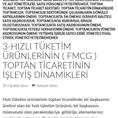
ÜRÜNLERI TOPTANCILIĞI
,
NASIL DAHA IYI TOPTANCI OLUNUR
,
PATRON
VE ALT YÖNETICILERI
,
SATIŞ PERSONELI YETIŞTIRILMESI
,
TOPTAN
TICARET
,
TOPTAN TICARET SEKTÖRÜ
,
TOPTAN TICARETIN DINAMIKLERI
,
TOPTANCILIK
,
TOPTANCILIK SEKTÖRÜNDE ÇALIŞANLARIN GÖNÜLLÜ
KATKILARININ ÖNEMI
,
TOPTANCILIKTA EN ÖNEMLI SERMAYE KALITELI
SATIŞ KADROSUDUR
,
TOPTANCILIKTA KURUMSAL KIMLIK
OLUŞTURULMASI
,
TOPTANCILIKTA SATIŞ KADROSUNUN ÖNEMI
,
TOPTANCILIKTA YETERLI SERMAYENIN ÖNEMI
,
TOPTANCILIKTA YÖNETIM
KADROSUNUN ÖNEMI
,
YETIŞMIŞ IŞBILIR SATICI EKIBI
,
YÖNETICI ITHAL
ETMEK
,
YÖNETICI YETIŞTIREMEMEK
3-HIZLI TÜKETIM
ÜRÜNLERININ ( FMCG )
TOPTAN TICARETININ
IŞLEYIŞ DINAMIKLERI
7 ŞUBAT 2014
YORUM YAPIN
Hızlı tüketim ürünlerinin toptan ticaretinde; bir başkasının
üretimi olan bir hızlı tüketim ürününü, bir başkasının
müessesesi olan perakendeciye götürüp, elemanlarınız