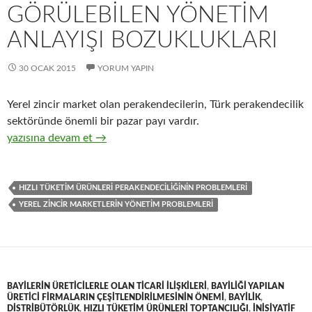
GÖRÜLEBILEN YÖNETIM
ANLAYIŞI BOZUKLUKLARI
30 OCAK 2015
YORUM YAPIN
Yerel zincir market olan perakendecilerin, Türk perakendecilik
sektöründe önemli bir pazar payı vardır.
23-Yerel zincir market perakendecilerinde görülebilen yönetim a
yazısına devam et
→
HIZLI TÜKETIM ÜRÜNLERI PERAKENDECILIĞININ PROBLEMLERI
YEREL ZINCIR MARKETLERIN YÖNETIM PROBLEMLERI
BAYILERIN ÜRETICILERLE OLAN TICARI ILIŞKILERI
,
BAYILIĞI YAPILAN
ÜRETICI FIRMALARIN ÇEŞITLENDIRILMESININ ÖNEMI
,
BAYILIK
,
DISTRIBÜTÖRLÜK
,
HIZLI TÜKETIM ÜRÜNLERI TOPTANCILIĞI
,
INISIYATIF