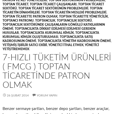
PATRON VE ALT YÖNETICILERI
,
TOPTAN SEKTÖRÜNÜN PROBLEMLERI
,
TOPTAN TICARET
,
TOPTAN TICARET ÇALIŞANLARI
,
TOPTAN TICARET
SEKTÖRÜ
,
TOPTAN TICARET SEKTÖRÜNÜN PROBLEMLERI
,
TOPTAN
TICARETIN DINAMIKLERI
,
TOPTAN TICARETIN MESLEKI PROBLEMLERI
,
TOPTAN TICARETTE PATRON OLMAK
,
TOPTAN TICARETTE YÖNETICILIK
,
TOPTANCI PATRONU
,
TOPTANCILIK
,
TOPTANCILIK SEKTORÜ
,
TOPTANCILIK SEKTÖRÜNDE ÇALIŞANLARIN GÖNÜLLÜ KATKILARININ
ÖNEMI
,
TOPTANCILIKTA DIKKAT EDILMESI EDILMESI GEREKEN
HUSUSLAR
,
TOPTANCILIKTA KURUMSAL KIMLIK
,
TOPTANCILIKTA
KURUMSAL KIMLIK OLUŞTURULMASI
,
TOPTANCILIKTA SATIŞ
KADROSUNUN ÖNEMI
,
TOPTANCILIKTA YÖNETIM KADROSUNUN ÖNEMI
,
YETIŞMIŞ IŞBILIR SATICI EKIBI
,
YÖNETICI ITHAL ETMEK
,
YÖNETICI
YETIŞTIREMEMEK
7-HIZLI TÜKETIM ÜRÜNLERI
( FMCG ) TOPTAN
TICARETINDE PATRON
OLMAK
26 ŞUBAT 2014
YORUM YAPIN
Benzer sermaye şartları, benzer depo şartları, benzer araçlar,