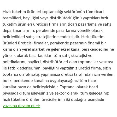
Hızlı tüketim ürünleri toptancılığı sektörünün tüm ticari
teamülleri, bayiliğini veya distribütörlüğünü yaptıkları hızlı
tüketim ürünleri üreticisi firmaların ticari pazarlama ve satış
departmanlarının, perakende pazarlarına yönelik olarak
belirledikleri satış stratejilerine endekslidir. Hızlı tüketim
ürünleri üreticisi firmalar, perakende pazarının önemli bir
kısmı olan yerel market ve geleneksel kanal perakendecilerine
yönelik olarak tasarladıkları tüm satış stratejisi ve
politikalarını, bayileri, distribütörleri olan toptancılar vasıtası
ile tatbik ederler. Yani bayiliğini yaptığınız üretici firma, sizin
toptancı olarak satış yapmanıza üretici tarafından izin verilen
bu iki perakende kanalına uygulayacağınız tüm ticari
kurallarınızın da belirleyicisidir. Toptancı olarak ticari
piyasadaki tüm işleyişiniz ve sektör olarak tüm geleceğiniz
hızlı tüketim ürünleri üreticilerinin iki dudağı arasındadır.
11-Hızlı tüketim ürünleri toptancıları gözüyle, hızlı tüketim ürünl
yazısına devam et
→