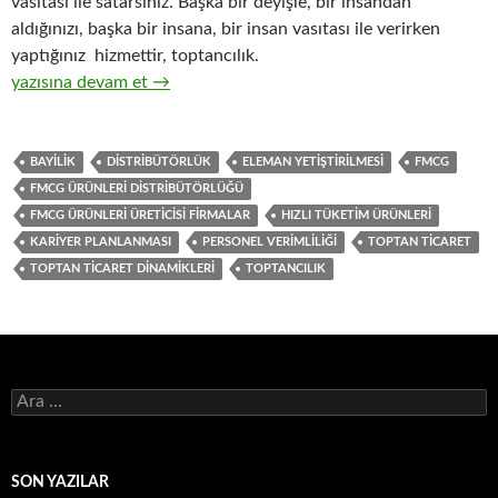
vasıtası ile satarsınız. Başka bir deyişle, bir insandan
aldığınızı, başka bir insana, bir insan vasıtası ile verirken
yaptığınız hizmettir, toptancılık.
3-Hızlı tüketim ürünlerinin ( FMCG ) toptan ticaretinin işleyiş 
yazısına devam et
→
BAYILIK
DISTRIBÜTÖRLÜK
ELEMAN YETIŞTIRILMESI
FMCG
FMCG ÜRÜNLERI DISTRIBÜTÖRLÜĞÜ
FMCG ÜRÜNLERI ÜRETICISI FIRMALAR
HIZLI TÜKETIM ÜRÜNLERI
KARIYER PLANLANMASI
PERSONEL VERIMLILIĞI
TOPTAN TICARET
TOPTAN TICARET DINAMIKLERI
TOPTANCILIK
A
r
a
m
a
SON YAZILAR