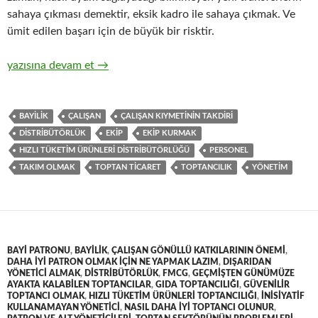
sahaya çıkması demektir, eksik kadro ile sahaya çıkmak. Ve
ümit edilen başarı için de büyük bir risktir.
8-Hızlı tüketim ürünleri ( FMCG ) toptan ticaretinde satış kad
yazısına devam et
→
BAYILIK
ÇALIŞAN
ÇALIŞAN KIYMETININ TAKDIRI
DISTRIBÜTÖRLÜK
EKIP
EKIP KURMAK
HIZLI TÜKETIM ÜRÜNLERI DISTRIBÜTÖRLÜĞÜ
PERSONEL
TAKIM OLMAK
TOPTAN TICARET
TOPTANCILIK
YÖNETIM
BAYI PATRONU
,
BAYILIK
,
ÇALIŞAN GÖNÜLLÜ KATKILARININ ÖNEMI
,
DAHA IYI PATRON OLMAK IÇIN NE YAPMAK LAZIM
,
DIŞARIDAN
YÖNETICI ALMAK
,
DISTRIBÜTÖRLÜK
,
FMCG
,
GEÇMIŞTEN GÜNÜMÜZE
AYAKTA KALABILEN TOPTANCILAR
,
GIDA TOPTANCILIĞI
,
GÜVENILIR
TOPTANCI OLMAK
,
HIZLI TÜKETIM ÜRÜNLERI TOPTANCILIĞI
,
INISIYATIF
KULLANAMAYAN YÖNETICI
,
NASIL DAHA IYI TOPTANCI OLUNUR
,