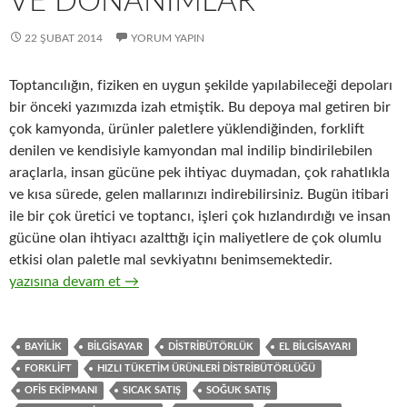
VE DONANIMLAR
22 ŞUBAT 2014
YORUM YAPIN
Toptancılığın, fiziken en uygun şekilde yapılabileceği depoları
bir önceki yazımızda izah etmiştik. Bu depoya mal getiren bir
çok kamyonda, ürünler paletlere yüklendiğinden, forklift
denilen ve kendisiyle kamyondan mal indilip bindirilebilen
araçlarla, insan gücüne pek ihtiyac duymadan, çok rahatlıkla
ve kısa sürede, gelen mallarınızı indirebilirsiniz. Bugün itibari
ile bir çok üretici ve toptancı, işleri çok hızlandırdığı ve insan
gücüne olan ihtiyacı azalttığı için maliyetlere de çok olumlu
etkisi olan paletle mal sevkiyatını benimsemektedir.
6-Hızlı tüketim ürünleri ( FMCG ) toptancılığında gerekli olan t
yazısına devam et
→
BAYILIK
BILGISAYAR
DISTRIBÜTÖRLÜK
EL BILGISAYARI
FORKLIFT
HIZLI TÜKETIM ÜRÜNLERI DISTRIBÜTÖRLÜĞÜ
OFIS EKIPMANI
SICAK SATIŞ
SOĞUK SATIŞ