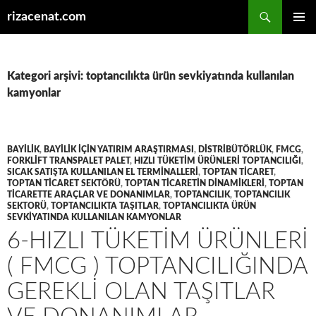
Ara
rizacenat.com
İÇERIĞE
BIRINCI
ATLA
MENÜ
Kategori arşivi: toptancılıkta ürün sevkiyatında kullanılan
kamyonlar
BAYILIK
,
BAYILIK IÇIN YATIRIM ARAŞTIRMASI
,
DISTRIBÜTÖRLÜK
,
FMCG
,
FORKLIFT TRANSPALET PALET
,
HIZLI TÜKETIM ÜRÜNLERI TOPTANCILIĞI
,
SICAK SATIŞTA KULLANILAN EL TERMINALLERI
,
TOPTAN TICARET
,
TOPTAN TICARET SEKTÖRÜ
,
TOPTAN TICARETIN DINAMIKLERI
,
TOPTAN
TICARETTE ARAÇLAR VE DONANIMLAR
,
TOPTANCILIK
,
TOPTANCILIK
SEKTORÜ
,
TOPTANCILIKTA TAŞITLAR
,
TOPTANCILIKTA ÜRÜN
SEVKIYATINDA KULLANILAN KAMYONLAR
6-HIZLI TÜKETIM ÜRÜNLERI
( FMCG ) TOPTANCILIĞINDA
GEREKLI OLAN TAŞITLAR