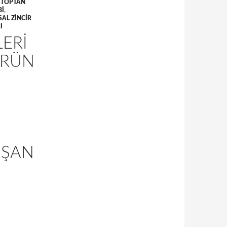
,
TOPTAN
BI
,
SAL ZINCIR
I
LERI
ÜRÜN
UŞAN