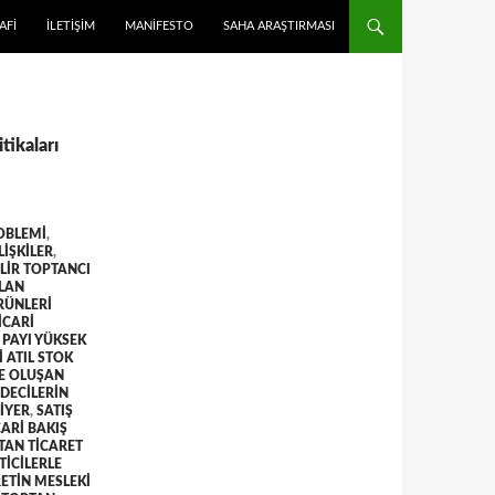
 ATLA
AFI
İLETIŞIM
MANIFESTO
SAHA ARAŞTIRMASI
tikaları
OBLEMI
,
LIŞKILER
,
LIR TOPTANCI
ILAN
RÜNLERI
ICARI
 PAYI YÜKSEK
 ATIL STOK
E OLUŞAN
DECILERIN
IYER
,
SATIŞ
CARI BAKIŞ
TAN TICARET
ICILERLE
ETIN MESLEKI