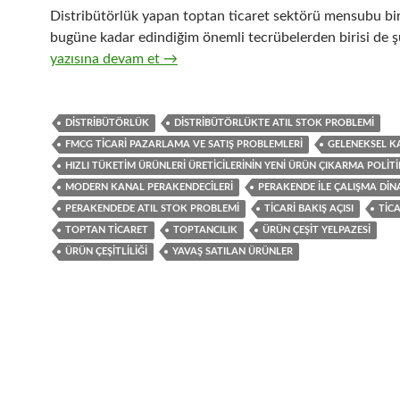
Distribütörlük yapan toptan ticaret sektörü mensubu bir
bugüne kadar edindiğim önemli tecrübelerden birisi de ş
21-Hızlı tüketim ürünleri üreticisi firmaların, ürün çeşit
yazısına devam et
→
DISTRIBÜTÖRLÜK
DISTRIBÜTÖRLÜKTE ATIL STOK PROBLEMI
FMCG TICARI PAZARLAMA VE SATIŞ PROBLEMLERI
GELENEKSEL K
HIZLI TÜKETIM ÜRÜNLERI ÜRETICILERININ YENI ÜRÜN ÇIKARMA POLIT
MODERN KANAL PERAKENDECILERI
PERAKENDE ILE ÇALIŞMA DIN
PERAKENDEDE ATIL STOK PROBLEMI
TICARI BAKIŞ AÇISI
TIC
TOPTAN TICARET
TOPTANCILIK
ÜRÜN ÇEŞIT YELPAZESI
ÜRÜN ÇEŞITLILIĞI
YAVAŞ SATILAN ÜRÜNLER