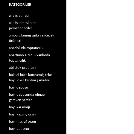
KATEGORILER
aile işletmesi
aile işletmesi olan
perakendeciler
ambalajlanmış gıda ve içecek
ürünleri
anadoluda toptancılık
apartman altı dükkanlarda
toptancılık
atıl stok problemi
bakkal büfe kuruyemiş tekel
bayii okul kantini şarküteri
bayi deposu
bayi deposunda olması
gereken şartlar
bayi kar marjı
bayi kazanç oranı
bayi masraf oranı
bayi patronu