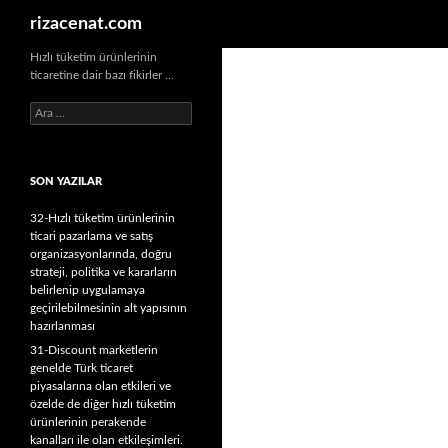
Ara
rizacenat.com
Hızlı tüketim ürünlerinin
ticaretine dair bazı fikirler …
A
r
a
m
SON YAZILAR
a
:
32-Hızlı tüketim ürünlerinin
ticari pazarlama ve satış
organizasyonlarında, doğru
strateji, politika ve kararların
belirlenip uygulamaya
geçirilebilmesinin alt yapısının
hazırlanması
31-Discount marketlerin
genelde Türk ticaret
piyasalarına olan etkileri ve
özelde de diğer hızlı tüketim
ürünlerinin perakende
kanalları ile olan etkileşimleri.