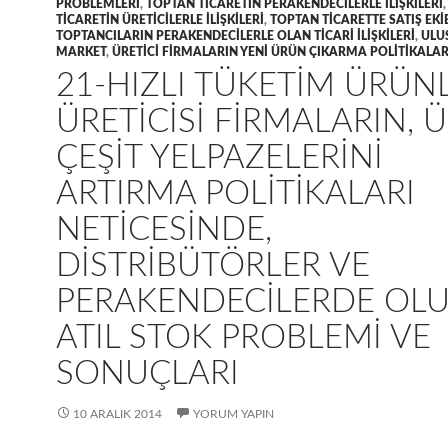
PROBLEMLERI
,
TOPTAN TICARETIN PERAKENDECILERLE ILIŞKILERI
TICARETIN ÜRETICILERLE ILIŞKILERI
,
TOPTAN TICARETTE SATIŞ EKI
TOPTANCILARIN PERAKENDECILERLE OLAN TICARI ILIŞKILERI
,
ULU
MARKET
,
ÜRETICI FIRMALARIN YENI ÜRÜN ÇIKARMA POLITIKALAR
21-HIZLI TÜKETIM ÜRÜN
ÜRETICISI FIRMALARIN, 
ÇEŞIT YELPAZELERINI
ARTIRMA POLITIKALARI
NETICESINDE,
DISTRIBÜTÖRLER VE
PERAKENDECILERDE OL
ATIL STOK PROBLEMI VE
SONUÇLARI
10 ARALIK 2014
YORUM YAPIN