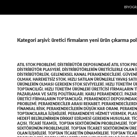
İÇERIĞE
BIYOGR
Kategori arşivi: üretici firmaların yeni ürün çıkarma poli
ATIL STOK PROBLEMI
,
DISTRIBÜTÖR DEPOSUNDAKI ATIL STOK PR
DISTRIBÜTÖR PLASYERI
,
DISTRIBÜTÖRLERIN ÜRETICILERLE OLAN I
DISTRIBÜTÖRLÜK
,
GELENEKSEL KANAL PERAKENDECILERI
,
GÜVENI
OLMAK
,
HAREKETSIZ STOK
,
HIZLI SATILAN ÜRÜNLERLE YAVAŞ SAT
ÜRÜNLERIN OLMASI GEREKEN STOK SEVIYELERI
,
HIZLI TÜKETIM Ü
TOPTANCILIĞI
,
HIZLI TÜKETIM ÜRÜNLERI ÜRETICISI FIRMALARIN T
PAZARLAMA VE SATIŞ POLITIKALARI
,
KARLI PERAKENDECI
,
PAZAR
ÜRETICI FIRMALARIN TOPTANCILIĞI
,
PERAKENDECI DEPOSUNDAKI
PROBLEMI
,
PERAKENDECILER ARASI REKABET
,
PERAKENDECILERD
FINANSAL RISK
,
PERAKENDECILERIN DÜŞÜK KAR ORANI
,
PERAKEN
TOPTANCILARLA ILIŞKILERI
,
PERAKENDEYE HIZMET VERMEK
,
PLAS
HEDEFI BELIRLENIRKEN DIKKAT EDILMESI GEREKEN HUSUSLAR
,
TI
AÇISI
,
TICARI TEAMÜL
,
TOPTAN SEKTÖRÜNÜN PROBLEMLERI
,
TOP
SEKTÖRÜNÜN PROBLEMLERI
,
TOPTAN TICARET SEKTÖRÜNÜN ÜRET
OLAN ILIŞKILERI
,
TOPTAN TICARETIN DINAMIKLERI
,
TOPTAN TICAR