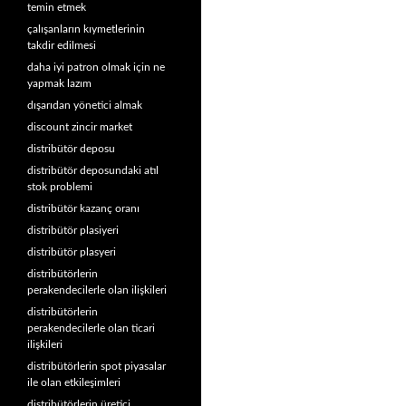
temin etmek
çalışanların kıymetlerinin
takdir edilmesi
daha iyi patron olmak için ne
yapmak lazım
dışarıdan yönetici almak
discount zincir market
distribütör deposu
distribütör deposundaki atıl
stok problemi
distribütör kazanç oranı
distribütör plasiyeri
distribütör plasyeri
distribütörlerin
perakendecilerle olan ilişkileri
distribütörlerin
perakendecilerle olan ticari
ilişkileri
distribütörlerin spot piyasalar
ile olan etkileşimleri
distribütörlerin üretici