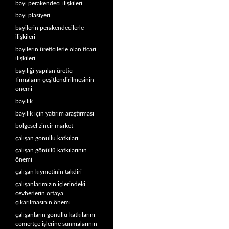
bayi perakendeci ilişkileri
bayi plasiyeri
bayilerin perakendecilerle
ilişkileri
bayilerin üreticilerle olan ticari
ilişkileri
bayiliği yapılan üretici
firmaların çeşitlendirilmesinin
önemi
bayilik
bayilik için yatırım araştırması
bölgesel zincir market
çalışan gönüllü katkıları
çalışan gönüllü katkılarının
önemi
çalışan kıymetinin takdiri
çalışanlarımızın içlerindeki
cevherlerin ortaya
çıkarılmasının önemi
çalışanların gönüllü katkılarını
cömertçe işlerine sunmalarının