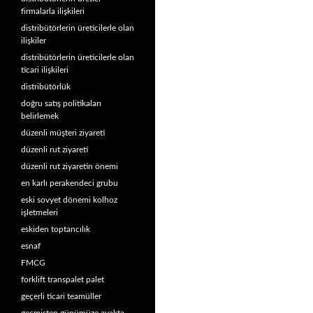
firmalarla ilişkileri
distribütörlerin üreticilerle olan
ilişkiler
distribütörlerin üreticilerle olan
ticari ilişkileri
distribütörlük
doğru satış politikaları
belirlemek
düzenli müşteri ziyareti
düzenli rut ziyareti
düzenli rut ziyaretin önemi
en karlı perakendeci grubu
eski sovyet dönemi kolhoz
işletmeleri
eskiden toptancılık
esnaf
FMCG
forklift transpalet palet
geçerli ticari teamüller