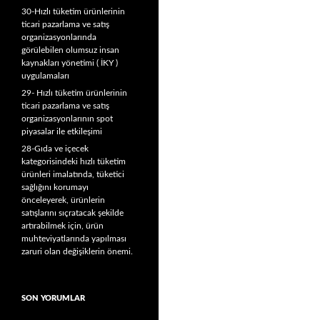
30-Hızlı tüketim ürünlerinin
ticari pazarlama ve satış
organizasyonlarında
görülebilen olumsuz insan
kaynakları yönetimi ( İKY )
uygulamaları
29- Hızlı tüketim ürünlerinin
ticari pazarlama ve satış
organizasyonlarının spot
piyasalar ile etkileşimi
28-Gıda ve içecek
kategorisindeki hızlı tüketim
ürünleri imalatında, tüketici
sağlığını korumayı
önceleyerek, ürünlerin
satışlarını sıçratacak şekilde
artırabilmek için, ürün
muhteviyatlarında yapılması
zaruri olan değişiklerin önemi.
SON YORUMLAR