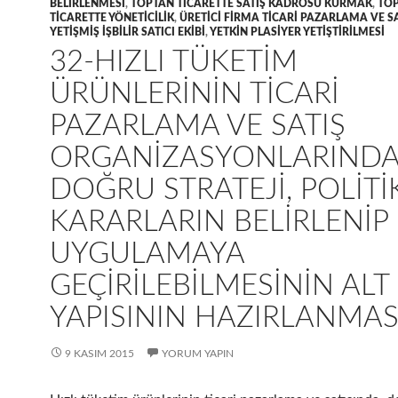
BELIRLENMESI
,
TOPTAN TICARETTE SATIŞ KADROSU KURMAK
,
TO
TICARETTE YÖNETICILIK
,
ÜRETICI FIRMA TICARI PAZARLAMA VE 
YETIŞMIŞ IŞBILIR SATICI EKIBI
,
YETKIN PLASIYER YETIŞTIRILMESI
32-HIZLI TÜKETIM
ÜRÜNLERININ TICARI
PAZARLAMA VE SATIŞ
ORGANIZASYONLARINDA
DOĞRU STRATEJI, POLITI
KARARLARIN BELIRLENIP
UYGULAMAYA
GEÇIRILEBILMESININ ALT
YAPISININ HAZIRLANMAS
9 KASIM 2015
YORUM YAPIN