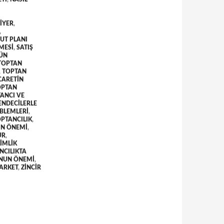
IYER
,
,
UT PLANI
LMESI
,
SATIŞ
ÜN
TOPTAN
,
TOPTAN
CARETIN
OPTAN
ANCI VE
ENDECILERLE
OBLEMLERI
,
PTANCILIK
,
IN ÖNEMI
,
UR
,
IMLIK
NCILIKTA
UNUN ÖNEMI
,
MARKET
,
ZINCIR