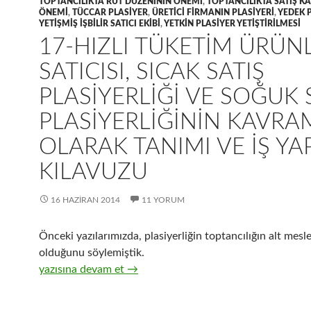
TOPTANCILIKTA RUT DÜZENININ ÖNEMI
,
TOPTANCILIKTA SATIŞ 
ÖNEMI
,
TÜCCAR PLASIYER
,
ÜRETICI FIRMANIN PLASIYERI
,
YEDEK 
YETIŞMIŞ IŞBILIR SATICI EKIBI
,
YETKIN PLASIYER YETIŞTIRILMESI
17-HIZLI TÜKETIM ÜRÜN
SATICISI, SICAK SATIŞ
PLASIYERLIĞI VE SOĞUK 
PLASIYERLIĞININ KAVRA
OLARAK TANIMI VE IŞ Y
KILAVUZU
16 HAZIRAN 2014
11 YORUM
Önceki yazılarımızda, plasiyerliğin toptancılığın alt mesl
olduğunu söylemiştik.
17-Hızlı tüketim ürünleri satıcısı, sıcak satış plasiyerliğ
yazısına devam et
→