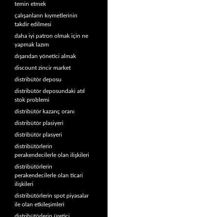
temin etmek
çalışanların kıymetlerinin
takdir edilmesi
daha iyi patron olmak için ne
yapmak lazım
dışarıdan yönetici almak
discount zincir market
distribütör deposu
distribütör deposundaki atıl
stok problemi
distribütör kazanç oranı
distribütör plasiyeri
distribütör plasyeri
distribütörlerin
perakendecilerle olan ilişkileri
distribütörlerin
perakendecilerle olan ticari
ilişkileri
distribütörlerin spot piyasalar
ile olan etkileşimleri
distribütörlerin üretici