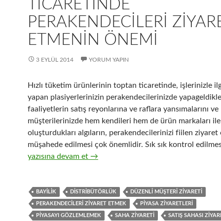
TICARETINDE
PERAKENDECILERI ZIYAR
ETMENIN ÖNEMI
3 EYLÜL 2014
YORUM YAPIN
Hızlı tüketim ürünlerinin toptan ticaretinde, işlerinizle ilgi
yapan plasiyerlerinizin perakendecilerinizde yapageldikler
faaliyetlerin satış reyonlarına ve raflara yansımalarını ve
müşterilerinizde hem kendileri hem de ürün markaları ile i
oluşturdukları algıların, perakendecilerinizi fiilen ziyaret
müşahede edilmesi çok önemlidir. Sık sık kontrol edilmesi
18-Hızlı tüketim ürünlerinin toptan ticaretinde perakend
yazısına devam et
→
BAYILIK
DISTRIBÜTÖRLÜK
DÜZENLI MÜŞTERI ZIYARETI
PERAKENDECILERI ZIYARET ETMEK
PIYASA ZIYARETLERI
PIYASAYI GÖZLEMLEMEK
SAHA ZIYARETI
SATIŞ SAHASI ZIYAR