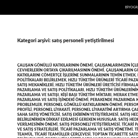
İÇERIĞE
BIYOGR
Kategori arşivi: satış personeli yetiştirilmesi
ÇALIŞAN GÖNÜLLÜ KATKILARININ ÖNEMI
,
ÇALIŞANLARIMIZIN IÇL
CEVHERLERIN ORTAYA ÇIKARILMASININ ÖNEMI
,
ÇALIŞANLARIN 
KATKILARINI CÖMERTÇE IŞLERINE SUNMALARININ TEMIN ETMEK
,
POLITIKALARI BELIRLEMEK
,
HIZLI TÜKETIM ÜRÜNLERI TICARI PA
SATIŞ MEKANIKLERI
,
HIZLI TÜKETIM ÜRÜNLERI ÜRETICISI FIRMALA
PAZARLAMA VE SATIŞ POLITIKALARI
,
HIZLI TÜKETIM ÜRÜNLERININ
PAZARLAMA VE SATIŞI
,
KIŞI BAŞI TÜKETIM MIKTARI
,
MERAK ETME
PAZARLAMA VE SATIŞ IŞINDEKI ÖNEMI
,
PERAKENDE PAZARINDA K
PROBLEMLER
,
PERSONEL GÖNÜLLÜ KATKILARININ ÖNEMI
,
PERSON
PROFILI
,
PERSONEL LIYAKATI
,
PERSONEL LIYAKATINI ARTIRMA ÇA
SAHA SATIŞ YÖNETICISI
,
SATIŞ EKIBININ YETIŞTIRILMESI
,
SATIŞ HE
BELIRLENIRKEN DIKKAT EDILMESI GEREKEN HUSUSLAR
,
SATIŞ HED
VERILMESININ ÖNEMI
,
SATIŞ PERSONELI YETIŞTIRILMESI
,
TICARI 
VE SATIŞ STRATEJILERI
,
TICARI PAZARLAMA VE SATIŞ YÖNETIMI
,
T
TEAMÜL
,
TICARI TEAMÜLLER ÇERÇEVESI
,
TOPTAN TICARETTE SATI