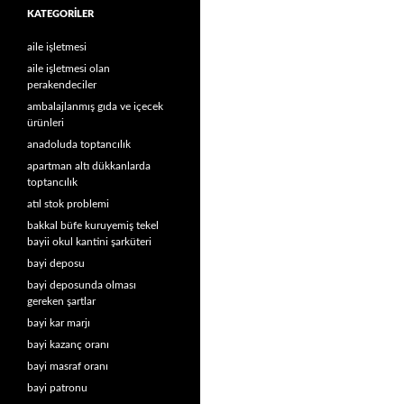
KATEGORILER
aile işletmesi
aile işletmesi olan
perakendeciler
ambalajlanmış gıda ve içecek
ürünleri
anadoluda toptancılık
apartman altı dükkanlarda
toptancılık
atıl stok problemi
bakkal büfe kuruyemiş tekel
bayii okul kantini şarküteri
bayi deposu
bayi deposunda olması
gereken şartlar
bayi kar marjı
bayi kazanç oranı
bayi masraf oranı
bayi patronu