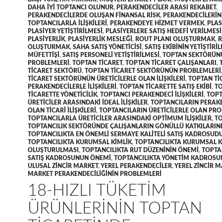
DAHA IYI TOPTANCI OLUNUR
,
PERAKENDECILER ARASI REKABET
,
PERAKENDECILERDE OLUŞAN FINANSAL RISK
,
PERAKENDECILERIN
TOPTANCILARLA ILIŞKILERI
,
PERAKENDEYE HIZMET VERMEK
,
PLAS
PLASIYER YETIŞTIRILMESI
,
PLASIYERLERE SATIŞ HEDEFI VERILMESI
PLASIYERLIK
,
PLASIYERLIK MESLEĞI
,
ROUT PLANI OLUŞTURMAK
,
R
OLUŞTURMAK
,
SAHA SATIŞ YÖNETICISI
,
SATIŞ EKIBININ YETIŞTIRI
MÜFETTIŞI
,
SATIŞ PERSONELI YETIŞTIRILMESI
,
TOPTAN SEKTÖRÜN
PROBLEMLERI
,
TOPTAN TICARET
,
TOPTAN TICARET ÇALIŞANLARI
,
TICARET SEKTÖRÜ
,
TOPTAN TICARET SEKTÖRÜNÜN PROBLEMLERI
TICARET SEKTÖRÜNÜN ÜRETICILERLE OLAN ILIŞKILERI
,
TOPTAN TI
PERAKENDECILERLE ILIŞKILERI
,
TOPTAN TICARETTE SATIŞ EKIBI
,
T
TICARETTE YÖNETICILIK
,
TOPTANCI PERAKENDECI ILIŞKILERI
,
TOPT
ÜRETICILER ARASINDAKI IDEAL ILIŞKILER
,
TOPTANCILARIN PERAK
OLAN TICARI ILIŞKILERI
,
TOPTANCILARIN ÜRETICILERLE OLAN PR
TOPTANCILARLA ÜRETICILER ARASINDAKI OPTIMUM ILIŞKILER
,
TO
TOPTANCILIK SEKTÖRÜNDE ÇALIŞANLARIN GÖNÜLLÜ KATKILARIN
TOPTANCILIKTA EN ÖNEMLI SERMAYE KALITELI SATIŞ KADROSUD
TOPTANCILIKTA KURUMSAL KIMLIK
,
TOPTANCILIKTA KURUMSAL K
OLUŞTURULMASI
,
TOPTANCILIKTA RUT DÜZENININ ÖNEMI
,
TOPTA
SATIŞ KADROSUNUN ÖNEMI
,
TOPTANCILIKTA YÖNETIM KADROS
ULUSAL ZINCIR MARKET
,
YEREL PERAKENDECILER
,
YEREL ZINCIR 
MARKET PERAKENDECILIĞININ PROBLEMLERI
18-HIZLI TÜKETIM
ÜRÜNLERININ TOPTAN