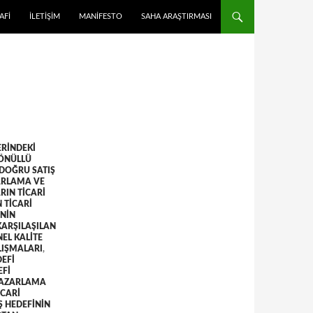
 ATLA
AFI
İLETIŞIM
MANIFESTO
SAHA ARAŞTIRMASI
ERINDEKI
GÖNÜLLÜ
DOĞRU SATIŞ
ZARLAMA VE
RIN TICARI
 TICARI
NIN
ARŞILAŞILAN
EL KALITE
LIŞMALARI
,
DEFI
EFI
PAZARLAMA
ICARI
Ş HEDEFININ