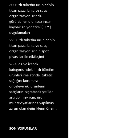
30-Hızlı tüketim ürünlerinin
ticari pazarlama ve satış
organizasyonlarında
görülebilen olumsuz insan
kaynakları yönetimi ( İKY )
uygulamaları
29- Hızlı tüketim ürünlerinin
ticari pazarlama ve satış
organizasyonlarının spot
piyasalar ile etkileşimi
28-Gıda ve içecek
kategorisindeki hızlı tüketim
ürünleri imalatında, tüketici
sağlığını korumayı
önceleyerek, ürünlerin
satışlarını sıçratacak şekilde
artırabilmek için, ürün
muhteviyatlarında yapılması
zaruri olan değişiklerin önemi.
SON YORUMLAR