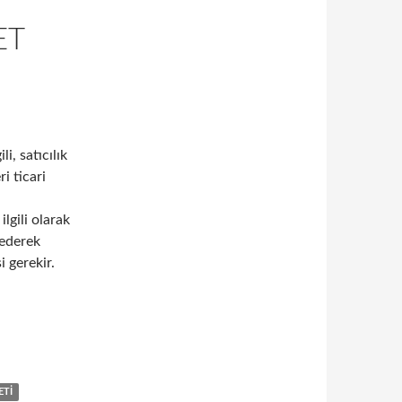
ET
li, satıcılık
i ticari
lgili olarak
 ederek
 gerekir.
ecileri ziyaret etmenin önemi
ETI