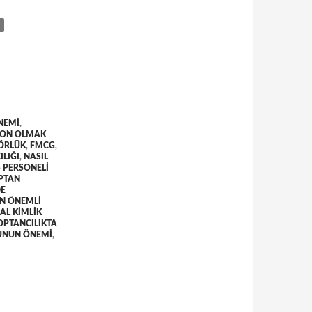
ÖNEMI
,
RON OLMAK
ÖRLÜK
,
FMCG
,
ILIĞI
,
NASIL
Ş PERSONELI
PTAN
DE
EN ÖNEMLI
AL KIMLIK
OPTANCILIKTA
UNUN ÖNEMI
,