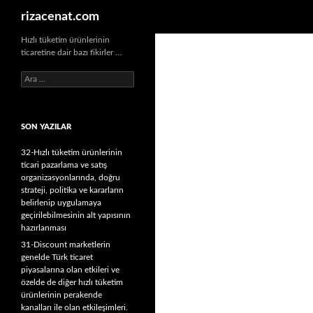
Ara
rizacenat.com
Hızlı tüketim ürünlerinin
ticaretine dair bazı fikirler …
A
r
a
m
SON YAZILAR
a
:
32-Hızlı tüketim ürünlerinin
ticari pazarlama ve satış
organizasyonlarında, doğru
strateji, politika ve kararların
belirlenip uygulamaya
geçirilebilmesinin alt yapısının
hazırlanması
31-Discount marketlerin
genelde Türk ticaret
piyasalarına olan etkileri ve
özelde de diğer hızlı tüketim
ürünlerinin perakende
kanalları ile olan etkileşimleri.