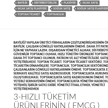
BAYILIK
DISTRIBÜTÖRLÜK
PLASIYER
SICAK SATIŞ
SICAK SATIŞ PLASIYERI
SOĞUK SATIŞ
SOĞUK SATIŞ PLASIYERI
TOPTAN TICARET
TOPTANCILIK
BAYILIĞI YAPILAN ÜRETICI FIRMALARIN ÇEŞITLENDIRILMESININ 
BAYILIK
,
ÇALIŞAN GÖNÜLLÜ KATKILARININ ÖNEMI
,
DAHA IYI PAT
IÇIN NE YAPMAK LAZIM
,
DIŞARIDAN YÖNETICI ALMAK
,
DISTRIBÜT
GÜVENILIR TOPTANCI OLMAK
,
HIZLI TÜKETIM ÜRÜNLERI TOPTANC
DAHA IYI TOPTANCI OLUNUR
,
PATRON VE ALT YÖNETICILERI
,
SATI
YETIŞTIRILMESI
,
TOPTAN TICARET
,
TOPTAN TICARET SEKTÖRÜ
,
TO
TICARETIN DINAMIKLERI
,
TOPTANCILIK
,
TOPTANCILIK SEKTÖRÜN
ÇALIŞANLARIN GÖNÜLLÜ KATKILARININ ÖNEMI
,
TOPTANCILIKTA 
SERMAYE KALITELI SATIŞ KADROSUDUR
,
TOPTANCILIKTA KURUMS
OLUŞTURULMASI
,
TOPTANCILIKTA SATIŞ KADROSUNUN ÖNEMI
,
T
YETERLI SERMAYENIN ÖNEMI
,
TOPTANCILIKTA YÖNETIM KADROS
YETIŞMIŞ IŞBILIR SATICI EKIBI
,
YÖNETICI ITHAL ETMEK
,
YÖNETICI
YETIŞTIREMEMEK
3-HIZLI TÜKETIM
ÜRÜNLERININ ( FMCG )