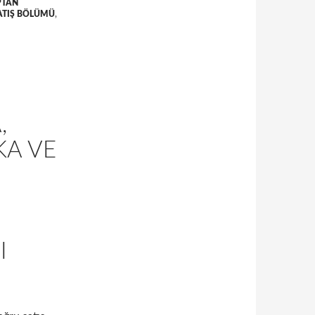
PTAN
SATIŞ BÖLÜMÜ
,
,
KA VE
I