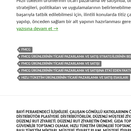
Hızlı tüketim ürünlerinin ticari pazarlama ve satışında, d
stratejileri, politikaları ve uygulamalarının belirlenebilme
başarıyla tatbik edilebilmesi için, ilintili konularda titiz ç
yapılıp, önceden sağlam bir alt yapının hazırlanması gerek
32-Hızlı tüketim ürünlerinin ticari pazarlama ve satış org
yazısına devam et
→
FMCG
FMCG ÜRÜNLERININ TICARI PAZARLAMA VE SATIŞ STRATEJILERININ BE
FMCG ÜRÜNLERININ TICARI PAZARLAMA VE SATIŞI
FMCG ÜRÜNLERININ TICARI PAZARLAMA VE SATIŞINA ETKI EDEN FAK
HIZLI TÜKETIM ÜRÜNLERININ TICARI PAZARLAMA VE SATIŞ ESASLARI
BAYI PERAKENDECI ILIŞKILERI
,
ÇALIŞAN GÖNÜLLÜ KATKILARININ 
DISTRIBÜTÖR PLASIYERI
,
DISTRIBÜTÖRLÜK
,
DÜZENLI MÜŞTERI ZIY
DÜZENLI RUT ZIYARETI
,
DÜZENLI RUT ZIYARETIN ÖNEMI
,
GIDA TOP
GÜVENILIR TOPTANCI OLMAK
,
HIZLI TÜKETIM ÜRÜNLERI TOPTANC
BAŞI TÜKETIM MIKTARI
,
MÜŞTERI ZIYARET PLANI
,
MÜŞTERI ZIYAR