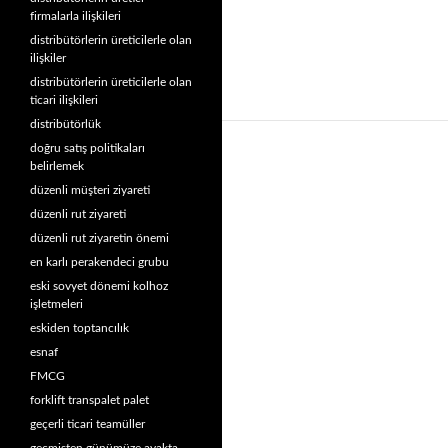
firmalarla ilişkileri
distribütörlerin üreticilerle olan
ilişkiler
distribütörlerin üreticilerle olan
ticari ilişkileri
distribütörlük
doğru satış politikaları
belirlemek
düzenli müşteri ziyareti
düzenli rut ziyareti
düzenli rut ziyaretin önemi
en karlı perakendeci grubu
eski sovyet dönemi kolhoz
işletmeleri
eskiden toptancılık
esnaf
FMCG
forklift transpalet palet
geçerli ticari teamüller