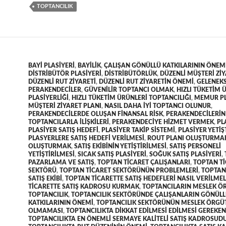
TOPTANCILIK
BAYI PLASIYERI
,
BAYILIK
,
ÇALIŞAN GÖNÜLLÜ KATKILARININ ÖNEM
DISTRIBÜTÖR PLASIYERI
,
DISTRIBÜTÖRLÜK
,
DÜZENLI MÜŞTERI ZIY
DÜZENLI RUT ZIYARETI
,
DÜZENLI RUT ZIYARETIN ÖNEMI
,
GELENEK
PERAKENDECILER
,
GÜVENILIR TOPTANCI OLMAK
,
HIZLI TÜKETIM 
PLASIYERLIĞI
,
HIZLI TÜKETIM ÜRÜNLERI TOPTANCILIĞI
,
MEMUR PL
MÜŞTERI ZIYARET PLANI
,
NASIL DAHA IYI TOPTANCI OLUNUR
,
PERAKENDECILERDE OLUŞAN FINANSAL RISK
,
PERAKENDECILERIN
TOPTANCILARLA ILIŞKILERI
,
PERAKENDECIYE HIZMET VERMEK
,
PL
PLASIYER SATIŞ HEDEFI
,
PLASIYER TAKIP SISTEMI
,
PLASIYER YETIŞ
PLASYERLERE SATIŞ HEDEFI VERILMESI
,
ROUT PLANI OLUŞTURMA
OLUŞTURMAK
,
SATIŞ EKIBININ YETIŞTIRILMESI
,
SATIŞ PERSONELI
YETIŞTIRILMESI
,
SICAK SATIŞ PLASIYERI
,
SOĞUK SATIŞ PLASIYERI
,
PAZARLAMA VE SATIŞ
,
TOPTAN TICARET ÇALIŞANLARI
,
TOPTAN T
SEKTÖRÜ
,
TOPTAN TICARET SEKTÖRÜNÜN PROBLEMLERI
,
TOPTAN
SATIŞ EKIBI
,
TOPTAN TICARETTE SATIŞ HEDEFLERI NASIL VERILMEL
TICARETTE SATIŞ KADROSU KURMAK
,
TOPTANCILARIN MESLEK Ö
TOPTANCILIK
,
TOPTANCILIK SEKTÖRÜNDE ÇALIŞANLARIN GÖNÜL
KATKILARININ ÖNEMI
,
TOPTANCILIK SEKTÖRÜNÜN MESLEK ÖRGÜ
OLMAMASI
,
TOPTANCILIKTA DIKKAT EDILMESI EDILMESI GEREKE
TOPTANCILIKTA EN ÖNEMLI SERMAYE KALITELI SATIŞ KADROSUD