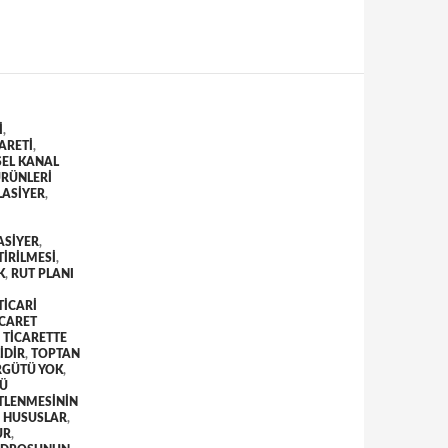
I
,
ARETI
,
SEL KANAL
ÜRÜNLERI
ASIYER
,
ASIYER
,
TIRILMESI
,
K
,
RUT PLANI
TICARI
ICARET
 TICARETTE
IDIR
,
TOPTAN
RGÜTÜ YOK
,
LÜ
TLENMESININ
N HUSUSLAR
,
UR
,