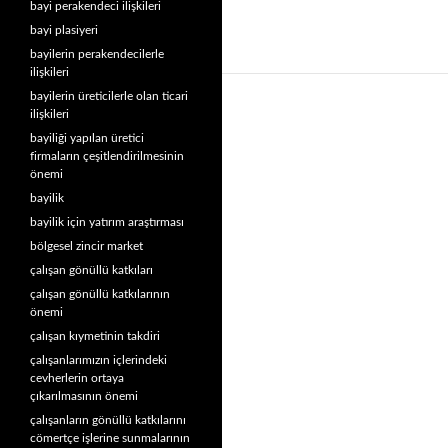
bayi perakendeci ilişkileri
bayi plasiyeri
bayilerin perakendecilerle
ilişkileri
bayilerin üreticilerle olan ticari
ilişkileri
bayiliği yapılan üretici
firmaların çeşitlendirilmesinin
önemi
bayilik
bayilik için yatırım araştırması
bölgesel zincir market
çalışan gönüllü katkıları
çalışan gönüllü katkılarının
önemi
çalışan kıymetinin takdiri
çalışanlarımızın içlerindeki
cevherlerin ortaya
çıkarılmasının önemi
çalışanların gönüllü katkılarını
cömertçe işlerine sunmalarının