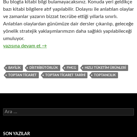
Bu blogta kitabi bilgi bulamayacaksınız. Konuda yeri geldikçe
bazı kitabi bilgilere atıf yapılabilir. Dolayısı ile anlatılan olaylar
ve zamanlar yazarın bizzat tecrübe ettiği yıllarla sınırlı.
Anlatılan olaylardan günümüze dair dersler çıkarılıp, geleceğe
yönelik stratejik yaklaşımlarımızın daha sağlıklı yapılabileceği
umuluyor.
1-Hızlı tüketim ürünlerinin ( FMCG ) toptan ticaretinin tarihsel 
yazısına devam et
→
BAYILIK
DISTRIBÜTÖRLÜK
FMCG
HIZLI TÜKETIM ÜRÜNLERI
TOPTAN TICARET
TOPTAN TICARET TARIHI
TOPTANCILIK
A
r
a
m
a
SON YAZILAR