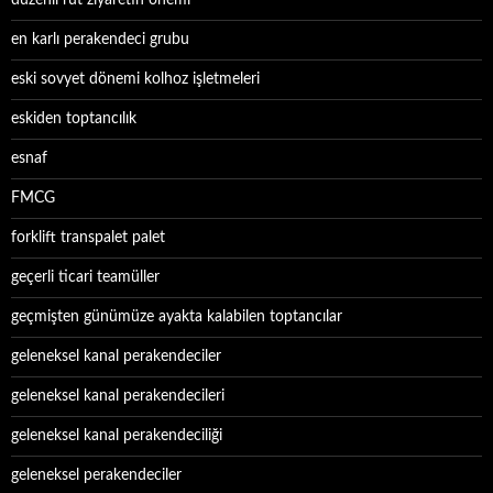
düzenli rut ziyaretin önemi
en karlı perakendeci grubu
eski sovyet dönemi kolhoz işletmeleri
eskiden toptancılık
esnaf
FMCG
forklift transpalet palet
geçerli ticari teamüller
geçmişten günümüze ayakta kalabilen toptancılar
geleneksel kanal perakendeciler
geleneksel kanal perakendecileri
geleneksel kanal perakendeciliği
geleneksel perakendeciler