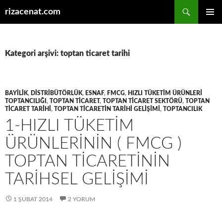
Ara
rizacenat.com
İÇERIĞE
BIRINCI
ATLA
MENÜ
Kategori arşivi: toptan ticaret tarihi
BAYILIK
,
DISTRIBÜTÖRLÜK
,
ESNAF
,
FMCG
,
HIZLI TÜKETIM ÜRÜNLERI
TOPTANCILIĞI
,
TOPTAN TICARET
,
TOPTAN TICARET SEKTÖRÜ
,
TOPTAN
TICARET TARIHI
,
TOPTAN TICARETIN TARIHI GELIŞIMI
,
TOPTANCILIK
1-HIZLI TÜKETIM
ÜRÜNLERININ ( FMCG )
TOPTAN TICARETININ
TARIHSEL GELIŞIMI
1 ŞUBAT 2014
2 YORUM