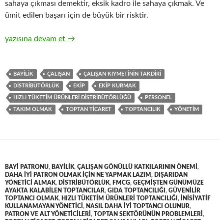
sahaya çıkması demektir, eksik kadro ile sahaya çıkmak. Ve
ümit edilen başarı için de büyük bir risktir.
8-Hızlı tüketim ürünleri ( FMCG ) toptan ticaretinde satış kad
yazısına devam et
→
BAYILIK
ÇALIŞAN
ÇALIŞAN KIYMETININ TAKDIRI
DISTRIBÜTÖRLÜK
EKIP
EKIP KURMAK
HIZLI TÜKETIM ÜRÜNLERI DISTRIBÜTÖRLÜĞÜ
PERSONEL
TAKIM OLMAK
TOPTAN TICARET
TOPTANCILIK
YÖNETIM
BAYI PATRONU
,
BAYILIK
,
ÇALIŞAN GÖNÜLLÜ KATKILARININ ÖNEMI
,
DAHA IYI PATRON OLMAK IÇIN NE YAPMAK LAZIM
,
DIŞARIDAN
YÖNETICI ALMAK
,
DISTRIBÜTÖRLÜK
,
FMCG
,
GEÇMIŞTEN GÜNÜMÜZE
AYAKTA KALABILEN TOPTANCILAR
,
GIDA TOPTANCILIĞI
,
GÜVENILIR
TOPTANCI OLMAK
,
HIZLI TÜKETIM ÜRÜNLERI TOPTANCILIĞI
,
INISIYATIF
KULLANAMAYAN YÖNETICI
,
NASIL DAHA IYI TOPTANCI OLUNUR
,
PATRON VE ALT YÖNETICILERI
,
TOPTAN SEKTÖRÜNÜN PROBLEMLERI
,