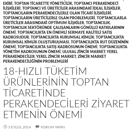
EKIBI
,
TOPTAN TICARETTE YÖNETICILIK
,
TOPTANCI PERAKENDECI
ILIŞKILERI
,
TOPTANCI VE ÜRETICILER ARASINDAKI IDEAL ILIŞKILER
,
TOPTANCILARIN PERAKENDECILERLE OLAN TICARI ILIŞKILERI
,
TOPTANCILARIN ÜRETICILERLE OLAN PROBLEMLERI
,
TOPTANCILARLA
ÜRETICILER ARASINDAKI OPTIMUM ILIŞKILER
,
TOPTANCILIK
,
TOPTANCILIK SEKTÖRÜNDE ÇALIŞANLARIN GÖNÜLLÜ KATKILARININ
ÖNEMI
,
TOPTANCILIKTA EN ÖNEMLI SERMAYE KALITELI SATIŞ
KADROSUDUR
,
TOPTANCILIKTA KURUMSAL KIMLIK
,
TOPTANCILIKTA
KURUMSAL KIMLIK OLUŞTURULMASI
,
TOPTANCILIKTA RUT DÜZENININ
ÖNEMI
,
TOPTANCILIKTA SATIŞ KADROSUNUN ÖNEMI
,
TOPTANCILIKTA
YÖNETIM KADROSUNUN ÖNEMI
,
ULUSAL ZINCIR MARKET
,
YEREL
PERAKENDECILER
,
YEREL ZINCIR MARKET
,
ZINCIR MARKET
PERAKENDECILIĞININ PROBLEMLERI
18-HIZLI TÜKETIM
ÜRÜNLERININ TOPTAN
TICARETINDE
PERAKENDECILERI ZIYARET
ETMENIN ÖNEMI
3 EYLÜL 2014
YORUM YAPIN