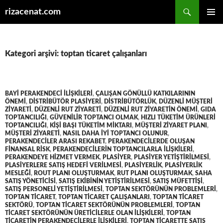
Ara
rizacenat.com
İÇERIĞE
BIRINCI
ATLA
MENÜ
Kategori arşivi: toptan ticaret çalışanları
BAYI PERAKENDECI ILIŞKILERI
,
ÇALIŞAN GÖNÜLLÜ KATKILARININ
ÖNEMI
,
DISTRIBÜTÖR PLASIYERI
,
DISTRIBÜTÖRLÜK
,
DÜZENLI MÜŞTERI
ZIYARETI
,
DÜZENLI RUT ZIYARETI
,
DÜZENLI RUT ZIYARETIN ÖNEMI
,
GIDA
TOPTANCILIĞI
,
GÜVENILIR TOPTANCI OLMAK
,
HIZLI TÜKETIM ÜRÜNLERI
TOPTANCILIĞI
,
KIŞI BAŞI TÜKETIM MIKTARI
,
MÜŞTERI ZIYARET PLANI
,
MÜŞTERI ZIYARETI
,
NASIL DAHA IYI TOPTANCI OLUNUR
,
PERAKENDECILER ARASI REKABET
,
PERAKENDECILERDE OLUŞAN
FINANSAL RISK
,
PERAKENDECILERIN TOPTANCILARLA ILIŞKILERI
,
PERAKENDEYE HIZMET VERMEK
,
PLASIYER
,
PLASIYER YETIŞTIRILMESI
,
PLASIYERLERE SATIŞ HEDEFI VERILMESI
,
PLASIYERLIK
,
PLASIYERLIK
MESLEĞI
,
ROUT PLANI OLUŞTURMAK
,
RUT PLANI OLUŞTURMAK
,
SAHA
SATIŞ YÖNETICISI
,
SATIŞ EKIBININ YETIŞTIRILMESI
,
SATIŞ MÜFETTIŞI
,
SATIŞ PERSONELI YETIŞTIRILMESI
,
TOPTAN SEKTÖRÜNÜN PROBLEMLERI
,
TOPTAN TICARET
,
TOPTAN TICARET ÇALIŞANLARI
,
TOPTAN TICARET
SEKTÖRÜ
,
TOPTAN TICARET SEKTÖRÜNÜN PROBLEMLERI
,
TOPTAN
TICARET SEKTÖRÜNÜN ÜRETICILERLE OLAN ILIŞKILERI
,
TOPTAN
TICARETIN PERAKENDECILERLE ILIŞKILERI
,
TOPTAN TICARETTE SATIŞ