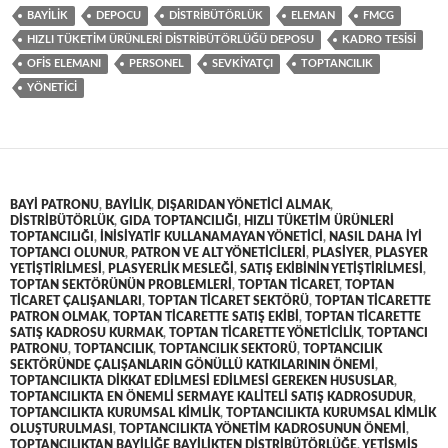
BAYILIK
DEPOCU
DISTRIBÜTÖRLÜK
ELEMAN
FMCG
HIZLI TÜKETIM ÜRÜNLERI DISTRIBÜTÖRLÜĞÜ DEPOSU
KADRO TESISI
OFIS ELEMANI
PERSONEL
SEVKIYATÇI
TOPTANCILIK
YÖNETICI
BAYI PATRONU
,
BAYILIK
,
DIŞARIDAN YÖNETICI ALMAK
,
DISTRIBÜTÖRLÜK
,
GIDA TOPTANCILIĞI
,
HIZLI TÜKETIM ÜRÜNLERI
TOPTANCILIĞI
,
INISIYATIF KULLANAMAYAN YÖNETICI
,
NASIL DAHA IYI
TOPTANCI OLUNUR
,
PATRON VE ALT YÖNETICILERI
,
PLASIYER
,
PLASYER
YETIŞTIRILMESI
,
PLASYERLIK MESLEĞI
,
SATIŞ EKIBININ YETIŞTIRILMESI
,
TOPTAN SEKTÖRÜNÜN PROBLEMLERI
,
TOPTAN TICARET
,
TOPTAN
TICARET ÇALIŞANLARI
,
TOPTAN TICARET SEKTÖRÜ
,
TOPTAN TICARETTE
PATRON OLMAK
,
TOPTAN TICARETTE SATIŞ EKIBI
,
TOPTAN TICARETTE
SATIŞ KADROSU KURMAK
,
TOPTAN TICARETTE YÖNETICILIK
,
TOPTANCI
PATRONU
,
TOPTANCILIK
,
TOPTANCILIK SEKTORÜ
,
TOPTANCILIK
SEKTÖRÜNDE ÇALIŞANLARIN GÖNÜLLÜ KATKILARININ ÖNEMI
,
TOPTANCILIKTA DIKKAT EDILMESI EDILMESI GEREKEN HUSUSLAR
,
TOPTANCILIKTA EN ÖNEMLI SERMAYE KALITELI SATIŞ KADROSUDUR
,
TOPTANCILIKTA KURUMSAL KIMLIK
,
TOPTANCILIKTA KURUMSAL KIMLIK
OLUŞTURULMASI
,
TOPTANCILIKTA YÖNETIM KADROSUNUN ÖNEMI
,
TOPTANCILIKTAN BAYILIĞE BAYILIKTEN DISTRIBÜTÖRLÜĞE
,
YETIŞMIŞ