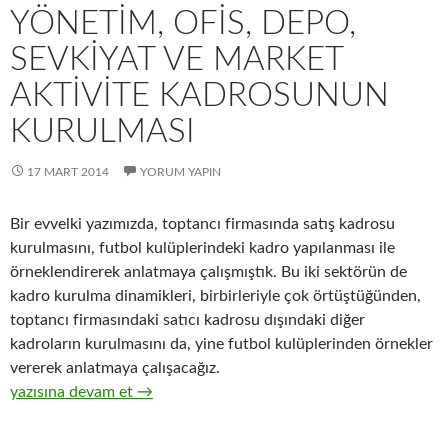
YÖNETIM, OFIS, DEPO,
SEVKIYAT VE MARKET
AKTIVITE KADROSUNUN
KURULMASI
17 MART 2014
YORUM YAPIN
Bir evvelki yazımızda, toptancı firmasında satış kadrosu
kurulmasını, futbol kulüplerindeki kadro yapılanması ile
örneklendirerek anlatmaya çalışmıştık. Bu iki sektörün de
kadro kurulma dinamikleri, birbirleriyle çok örtüştüğünden,
toptancı firmasındaki satıcı kadrosu dışındaki diğer
kadroların kurulmasını da, yine futbol kulüplerinden örnekler
vererek anlatmaya çalışacağız.
9-Hızlı tüketim ürünlerinin ( FMCG ) toptan ticaretinde yöneti
yazısına devam et
→