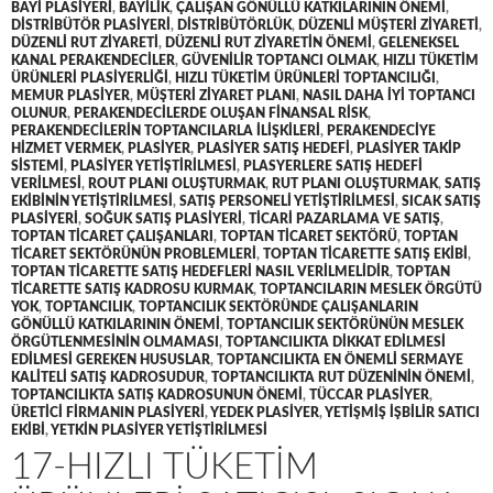
BAYI PLASIYERI
,
BAYILIK
,
ÇALIŞAN GÖNÜLLÜ KATKILARININ ÖNEMI
,
DISTRIBÜTÖR PLASIYERI
,
DISTRIBÜTÖRLÜK
,
DÜZENLI MÜŞTERI ZIYARETI
,
DÜZENLI RUT ZIYARETI
,
DÜZENLI RUT ZIYARETIN ÖNEMI
,
GELENEKSEL
KANAL PERAKENDECILER
,
GÜVENILIR TOPTANCI OLMAK
,
HIZLI TÜKETIM
ÜRÜNLERI PLASIYERLIĞI
,
HIZLI TÜKETIM ÜRÜNLERI TOPTANCILIĞI
,
MEMUR PLASIYER
,
MÜŞTERI ZIYARET PLANI
,
NASIL DAHA IYI TOPTANCI
OLUNUR
,
PERAKENDECILERDE OLUŞAN FINANSAL RISK
,
PERAKENDECILERIN TOPTANCILARLA ILIŞKILERI
,
PERAKENDECIYE
HIZMET VERMEK
,
PLASIYER
,
PLASIYER SATIŞ HEDEFI
,
PLASIYER TAKIP
SISTEMI
,
PLASIYER YETIŞTIRILMESI
,
PLASYERLERE SATIŞ HEDEFI
VERILMESI
,
ROUT PLANI OLUŞTURMAK
,
RUT PLANI OLUŞTURMAK
,
SATIŞ
EKIBININ YETIŞTIRILMESI
,
SATIŞ PERSONELI YETIŞTIRILMESI
,
SICAK SATIŞ
PLASIYERI
,
SOĞUK SATIŞ PLASIYERI
,
TICARI PAZARLAMA VE SATIŞ
,
TOPTAN TICARET ÇALIŞANLARI
,
TOPTAN TICARET SEKTÖRÜ
,
TOPTAN
TICARET SEKTÖRÜNÜN PROBLEMLERI
,
TOPTAN TICARETTE SATIŞ EKIBI
,
TOPTAN TICARETTE SATIŞ HEDEFLERI NASIL VERILMELIDIR
,
TOPTAN
TICARETTE SATIŞ KADROSU KURMAK
,
TOPTANCILARIN MESLEK ÖRGÜTÜ
YOK
,
TOPTANCILIK
,
TOPTANCILIK SEKTÖRÜNDE ÇALIŞANLARIN
GÖNÜLLÜ KATKILARININ ÖNEMI
,
TOPTANCILIK SEKTÖRÜNÜN MESLEK
ÖRGÜTLENMESININ OLMAMASI
,
TOPTANCILIKTA DIKKAT EDILMESI
EDILMESI GEREKEN HUSUSLAR
,
TOPTANCILIKTA EN ÖNEMLI SERMAYE
KALITELI SATIŞ KADROSUDUR
,
TOPTANCILIKTA RUT DÜZENININ ÖNEMI
,
TOPTANCILIKTA SATIŞ KADROSUNUN ÖNEMI
,
TÜCCAR PLASIYER
,
ÜRETICI FIRMANIN PLASIYERI
,
YEDEK PLASIYER
,
YETIŞMIŞ IŞBILIR SATICI
EKIBI
,
YETKIN PLASIYER YETIŞTIRILMESI
17-HIZLI TÜKETIM