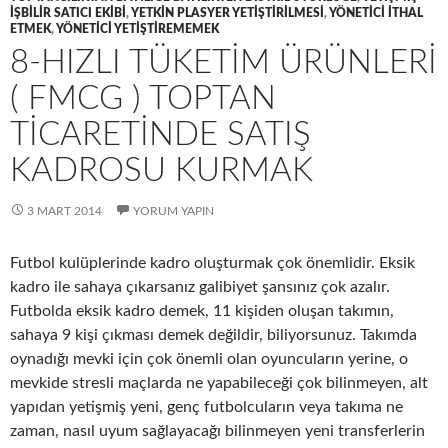
IŞBILIR SATICI EKIBI
,
YETKIN PLASYER YETIŞTIRILMESI
,
YÖNETICI ITHAL
ETMEK
,
YÖNETICI YETIŞTIREMEMEK
8-HIZLI TÜKETIM ÜRÜNLERI
( FMCG ) TOPTAN
TICARETINDE SATIŞ
KADROSU KURMAK
3 MART 2014
YORUM YAPIN
Futbol kulüplerinde kadro oluşturmak çok önemlidir. Eksik
kadro ile sahaya çıkarsanız galibiyet şansınız çok azalır.
Futbolda eksik kadro demek, 11 kişiden oluşan takımın,
sahaya 9 kişi çıkması demek değildir, biliyorsunuz. Takımda
oynadığı mevki için çok önemli olan oyuncuların yerine, o
mevkide stresli maçlarda ne yapabileceği çok bilinmeyen, alt
yapıdan yetişmiş yeni, genç futbolcuların veya takıma ne
zaman, nasıl uyum sağlayacağı bilinmeyen yeni transferlerin