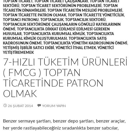
TOPTAN TICARET
,
TOPTAN TICARET ÇALIŞANLARI
,
TOPTAN TICARET
SEKTÖRÜ
,
TOPTAN TICARET SEKTÖRÜNÜN PROBLEMLERI
,
TOPTAN
TICARETIN DINAMIKLERI
,
TOPTAN TICARETIN MESLEKI PROBLEMLERI
,
TOPTAN TICARETTE PATRON OLMAK
,
TOPTAN TICARETTE YÖNETICILIK
,
TOPTANCI PATRONU
,
TOPTANCILIK
,
TOPTANCILIK SEKTORÜ
,
TOPTANCILIK SEKTÖRÜNDE ÇALIŞANLARIN GÖNÜLLÜ KATKILARININ
ÖNEMI
,
TOPTANCILIKTA DIKKAT EDILMESI EDILMESI GEREKEN
HUSUSLAR
,
TOPTANCILIKTA KURUMSAL KIMLIK
,
TOPTANCILIKTA
KURUMSAL KIMLIK OLUŞTURULMASI
,
TOPTANCILIKTA SATIŞ
KADROSUNUN ÖNEMI
,
TOPTANCILIKTA YÖNETIM KADROSUNUN ÖNEMI
,
YETIŞMIŞ IŞBILIR SATICI EKIBI
,
YÖNETICI ITHAL ETMEK
,
YÖNETICI
YETIŞTIREMEMEK
7-HIZLI TÜKETIM ÜRÜNLERI
( FMCG ) TOPTAN
TICARETINDE PATRON
OLMAK
26 ŞUBAT 2014
YORUM YAPIN
Benzer sermaye şartları, benzer depo şartları, benzer araçlar,
her yerde rastlayabileceğiniz sıradanlıkta benzer satıcılar,