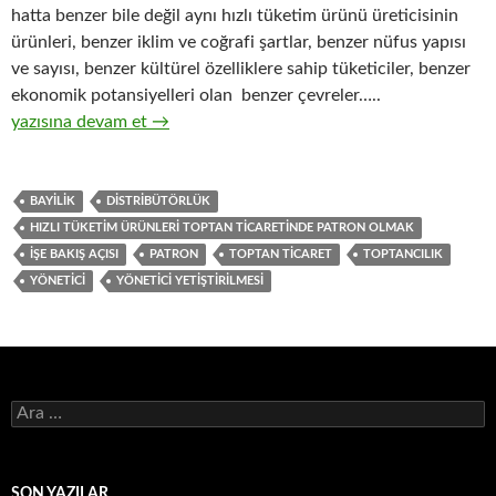
hatta benzer bile değil aynı hızlı tüketim ürünü üreticisinin
ürünleri, benzer iklim ve coğrafi şartlar, benzer nüfus yapısı
ve sayısı, benzer kültürel özelliklere sahip tüketiciler, benzer
ekonomik potansiyelleri olan benzer çevreler…..
7-Hızlı tüketim ürünleri ( FMCG ) toptan ticaretinde patron ol
yazısına devam et
→
BAYILIK
DISTRIBÜTÖRLÜK
HIZLI TÜKETIM ÜRÜNLERI TOPTAN TICARETINDE PATRON OLMAK
IŞE BAKIŞ AÇISI
PATRON
TOPTAN TICARET
TOPTANCILIK
YÖNETICI
YÖNETICI YETIŞTIRILMESI
A
r
a
m
a
SON YAZILAR