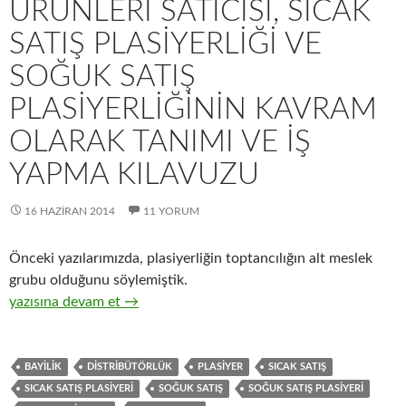
ÜRÜNLERI SATICISI, SICAK
SATIŞ PLASIYERLIĞI VE
SOĞUK SATIŞ
PLASIYERLIĞININ KAVRAM
OLARAK TANIMI VE IŞ
YAPMA KILAVUZU
16 HAZIRAN 2014
11 YORUM
Önceki yazılarımızda, plasiyerliğin toptancılığın alt meslek
grubu olduğunu söylemiştik.
17-Hızlı tüketim ürünleri satıcısı, sıcak satış plasiyerliği ve so
yazısına devam et
→
BAYILIK
DISTRIBÜTÖRLÜK
PLASIYER
SICAK SATIŞ
SICAK SATIŞ PLASIYERI
SOĞUK SATIŞ
SOĞUK SATIŞ PLASIYERI