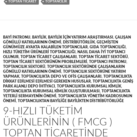
TOPTAN TICARET
TOPTANCILIK
BAYI PATRONU
,
BAYILIK
,
BAYILIK IÇIN YATIRIM ARAŞTIRMASI
,
ÇALIŞAN
GÖNÜLLÜ KATKILARININ ÖNEMI
,
DISTRIBÜTÖRLÜK
,
GEÇMIŞTEN
GÜNÜMÜZE AYAKTA KALABILEN TOPTANCILAR
,
GIDA TOPTANCILIĞI
,
HIZLI TÜKETIM ÜRÜNLERI TOPTANCILIĞI
,
NASIL DAHA IYI TOPTANCI
OLUNUR
,
TOPTAN TICARET ÇALIŞANLARI
,
TOPTAN TICARET SEKTÖRÜ
,
TOPTAN TICARET SEKTÖRÜNÜN PROBLEMLERI
,
TOPTANCI PATRONU
,
TOPTANCILIK SEKTORÜ
,
TOPTANCILIK SEKTÖRÜNDE ÇALIŞANLARIN
GÖNÜLLÜ KATKILARININ ÖNEMI
,
TOPTANCILIK SEKTÖRÜNE YATIRIM
YAPMAK
,
TOPTANCILIKTA DEPO VE OFIS ÇALIŞANLARI
,
TOPTANCILIKTA
DIKKAT EDILMESI EDILMESI GEREKEN HUSUSLAR
,
TOPTANCILIKTA GENIŞ
PARK ALANLI DEPO IHTIYACI
,
TOPTANCILIKTA KURUMSAL KIMLIK
,
TOPTANCILIKTA KURUMSAL KIMLIK OLUŞTURULMASI
,
TOPTANCILIKTA
YETERLI SERMAYENIN ÖNEMI
,
TOPTANCILIKTA YÖNETIM KADROSUNUN
ÖNEMI
,
TOPTANCILIKTAN BAYILIĞE BAYILIKTEN DISTRIBÜTÖRLÜĞE
9-HIZLI TÜKETIM
ÜRÜNLERININ ( FMCG )
TOPTAN TICARETINDE