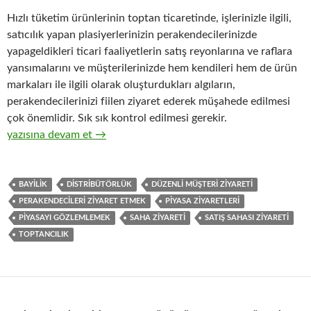
Hızlı tüketim ürünlerinin toptan ticaretinde, işlerinizle ilgili,
satıcılık yapan plasiyerlerinizin perakendecilerinizde
yapageldikleri ticari faaliyetlerin satış reyonlarına ve raflara
yansımalarını ve müşterilerinizde hem kendileri hem de ürün
markaları ile ilgili olarak oluşturdukları algıların,
perakendecilerinizi fiilen ziyaret ederek müşahede edilmesi
çok önemlidir. Sık sık kontrol edilmesi gerekir.
18-Hızlı tüketim ürünlerinin toptan ticaretinde perakendeciler
yazısına devam et
→
BAYILIK
DISTRIBÜTÖRLÜK
DÜZENLI MÜŞTERI ZIYARETI
PERAKENDECILERI ZIYARET ETMEK
PIYASA ZIYARETLERI
PIYASAYI GÖZLEMLEMEK
SAHA ZIYARETI
SATIŞ SAHASI ZIYARETI
TOPTANCILIK