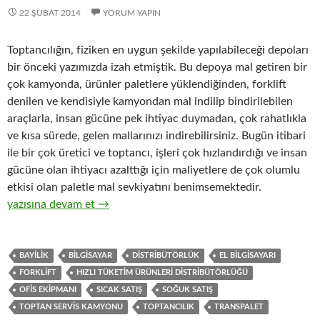
22 ŞUBAT 2014
YORUM YAPIN
Toptancılığın, fiziken en uygun şekilde yapılabileceği depoları
bir önceki yazımızda izah etmiştik. Bu depoya mal getiren bir
çok kamyonda, ürünler paletlere yüklendiğinden, forklift
denilen ve kendisiyle kamyondan mal indilip bindirilebilen
araçlarla, insan gücüne pek ihtiyac duymadan, çok rahatlıkla
ve kısa sürede, gelen mallarınızı indirebilirsiniz. Bugün itibari
ile bir çok üretici ve toptancı, işleri çok hızlandırdığı ve insan
gücüne olan ihtiyacı azalttığı için maliyetlere de çok olumlu
etkisi olan paletle mal sevkiyatını benimsemektedir.
6-Hızlı tüketim ürünleri ( FMCG ) toptancılığında gerekli olan t
yazısına devam et
→
BAYILIK
BILGISAYAR
DISTRIBÜTÖRLÜK
EL BILGISAYARI
FORKLIFT
HIZLI TÜKETIM ÜRÜNLERI DISTRIBÜTÖRLÜĞÜ
OFIS EKIPMANI
SICAK SATIŞ
SOĞUK SATIŞ
TOPTAN SERVIS KAMYONU
TOPTANCILIK
TRANSPALET