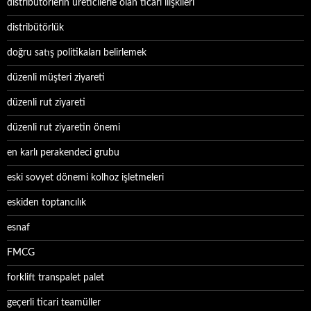
distribütörlerin üreticilerle olan ticari ilişkileri
distribütörlük
doğru satış politikaları belirlemek
düzenli müşteri ziyareti
düzenli rut ziyareti
düzenli rut ziyaretin önemi
en karlı perakendeci grubu
eski sovyet dönemi kolhoz işletmeleri
eskiden toptancılık
esnaf
FMCG
forklift transpalet palet
geçerli ticari teamüller