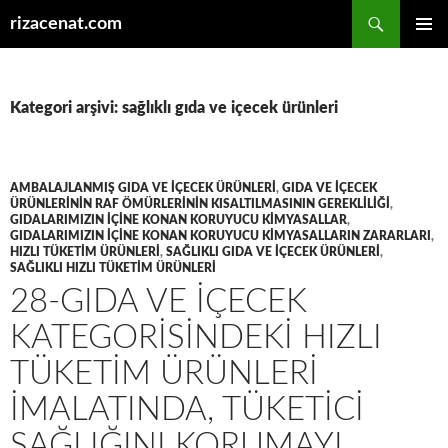
Ara
rizacenat.com
İÇERIĞE
BIRINCI
ATLA
MENÜ
Kategori arşivi: sağlıklı gıda ve içecek ürünleri
AMBALAJLANMIŞ GIDA VE IÇECEK ÜRÜNLERI
,
GIDA VE IÇECEK
ÜRÜNLERININ RAF ÖMÜRLERININ KISALTILMASININ GEREKLILIĞI
,
GIDALARIMIZIN IÇINE KONAN KORUYUCU KIMYASALLAR
,
GIDALARIMIZIN IÇINE KONAN KORUYUCU KIMYASALLARIN ZARARLARI
,
HIZLI TÜKETIM ÜRÜNLERI
,
SAĞLIKLI GIDA VE IÇECEK ÜRÜNLERI
,
SAĞLIKLI HIZLI TÜKETIM ÜRÜNLERI
28-GIDA VE IÇECEK
KATEGORISINDEKI HIZLI
TÜKETIM ÜRÜNLERI
IMALATINDA, TÜKETICI
SAĞLIĞINI KORUMAYI