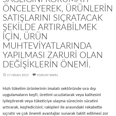
ÖNCELEYEREK, ÜRÜNLERIN
SATIŞLARINI SIÇRATACAK
ŞEKILDE ARTIRABILMEK
IÇIN, ÜRÜN
MUHTEVIYATLARINDA
YAPILMASI ZARURI OLAN
DEĞIŞIKLERIN ÖNEMI.
17 NISAN 2015
YORUM YAPIN
Hızlı tüketim ürünlerinin imalatı sektöründe sıra dışı
uygulamaların keşfi, üretimi ucuzlatarak veya kalitesini
iyileştirerek veya tüketiciye ulaşma sürecinin süratini
artırarak, keşfedicisini; rakipleri ile arasındaki rekabette
sıçratır ve çok önemli avantajlar sunarak taklit edilmesi zor