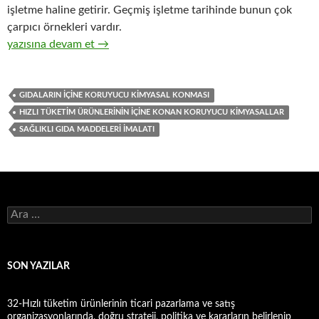
işletme haline getirir. Geçmiş işletme tarihinde bunun çok
çarpıcı örnekleri vardır.
28-Gıda ve içecek kategorisindeki hızlı tüketim ürünleri imalatı
yazısına devam et
→
GIDALARIN IÇINE KORUYUCU KIMYASAL KONMASI
HIZLI TÜKETIM ÜRÜNLERININ IÇINE KONAN KORUYUCU KIMYASALLAR
SAĞLIKLI GIDA MADDELERI IMALATI
A
r
a
m
a
SON YAZILAR
:
32-Hızlı tüketim ürünlerinin ticari pazarlama ve satış
organizasyonlarında, doğru strateji, politika ve kararların belirlenip