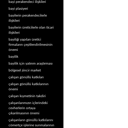
bayi perakendeci ilişkileri
bayi plasiyeri
bayilerin perakendecilerle
ilişkileri
bayilerin üreticilerle olan ticari
ilişkileri
bayiliği yapılan üretici
firmaların çeşitlendirilmesinin
önemi
bayilik
bayilik için yatırım araştırması
bölgesel zincir market
çalışan gönüllü katkıları
çalışan gönüllü katkılarının
önemi
çalışan kıymetinin takdiri
çalışanlarımızın içlerindeki
cevherlerin ortaya
çıkarılmasının önemi
çalışanların gönüllü katkılarını
cömertçe işlerine sunmalarının