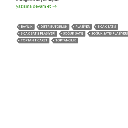
17-Hızlı tüketim ürünleri satıcısı, sıcak satış plasiyerliğ
yazısına devam et
→
BAYILIK
DISTRIBÜTÖRLÜK
PLASIYER
SICAK SATIŞ
SICAK SATIŞ PLASIYERI
SOĞUK SATIŞ
SOĞUK SATIŞ PLASIYERI
TOPTAN TICARET
TOPTANCILIK