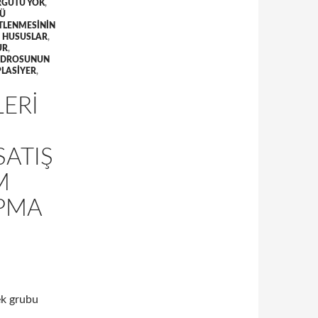
RGÜTÜ YOK
,
LÜ
TLENMESININ
N HUSUSLAR
,
UR
,
KADROSUNUN
PLASIYER
,
LERI
SATIŞ
M
APMA
ek grubu