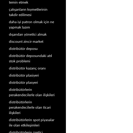
temin etmek
çalışanların kıymetlerinin
takdir edilmesi
daha iyi patron olmak için ne
yapmak lazım
dışarıdan yönetici almak
discount zincir market
distribütör deposu
distribütör deposundaki atıl
stok problemi
distribütör kazanç oranı
distribütör plasiyeri
distribütör plasyeri
distribütörlerin
perakendecilerle olan ilişkileri
distribütörlerin
perakendecilerle olan ticari
ilişkileri
distribütörlerin spot piyasalar
ile olan etkileşimleri
distribütörlerin üretici