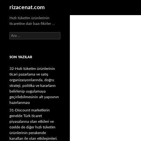
Ara
rizacenat.com
Hızlı tüketim ürünlerinin
ticaretine dair bazı fikirler …
A
r
a
m
SON YAZILAR
a
:
32-Hızlı tüketim ürünlerinin
ticari pazarlama ve satış
organizasyonlarında, doğru
strateji, politika ve kararların
belirlenip uygulamaya
geçirilebilmesinin alt yapısının
hazırlanması
31-Discount marketlerin
genelde Türk ticaret
piyasalarına olan etkileri ve
özelde de diğer hızlı tüketim
ürünlerinin perakende
kanalları ile olan etkileşimleri.