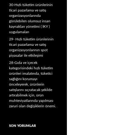
30-Hızlı tüketim ürünlerinin
ticari pazarlama ve satış
organizasyonlarında
görülebilen olumsuz insan
kaynakları yönetimi ( İKY )
uygulamaları
29- Hızlı tüketim ürünlerinin
ticari pazarlama ve satış
organizasyonlarının spot
piyasalar ile etkileşimi
28-Gıda ve içecek
kategorisindeki hızlı tüketim
ürünleri imalatında, tüketici
sağlığını korumayı
önceleyerek, ürünlerin
satışlarını sıçratacak şekilde
artırabilmek için, ürün
muhteviyatlarında yapılması
zaruri olan değişiklerin önemi.
SON YORUMLAR