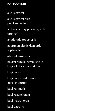
KATEGORILER
aile işletmesi
aile işletmesi olan
perakendeciler
ambalajlanmış gıda ve içecek
ürünleri
anadoluda toptancılık
apartman altı dükkanlarda
toptancılık
atıl stok problemi
bakkal büfe kuruyemiş tekel
bayii okul kantini şarküteri
bayi deposu
bayi deposunda olması
gereken şartlar
bayi kar marjı
bayi kazanç oranı
bayi masraf oranı
bayi patronu