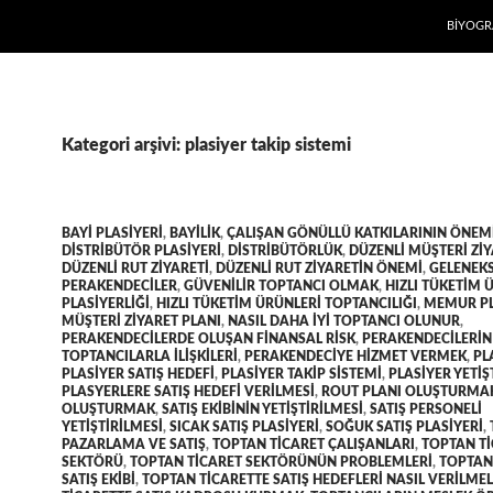
İÇERIĞE
BIYOGR
Kategori arşivi: plasiyer takip sistemi
BAYI PLASIYERI
,
BAYILIK
,
ÇALIŞAN GÖNÜLLÜ KATKILARININ ÖNEM
DISTRIBÜTÖR PLASIYERI
,
DISTRIBÜTÖRLÜK
,
DÜZENLI MÜŞTERI ZIY
DÜZENLI RUT ZIYARETI
,
DÜZENLI RUT ZIYARETIN ÖNEMI
,
GELENEK
PERAKENDECILER
,
GÜVENILIR TOPTANCI OLMAK
,
HIZLI TÜKETIM 
PLASIYERLIĞI
,
HIZLI TÜKETIM ÜRÜNLERI TOPTANCILIĞI
,
MEMUR PL
MÜŞTERI ZIYARET PLANI
,
NASIL DAHA IYI TOPTANCI OLUNUR
,
PERAKENDECILERDE OLUŞAN FINANSAL RISK
,
PERAKENDECILERIN
TOPTANCILARLA ILIŞKILERI
,
PERAKENDECIYE HIZMET VERMEK
,
PL
PLASIYER SATIŞ HEDEFI
,
PLASIYER TAKIP SISTEMI
,
PLASIYER YETIŞ
PLASYERLERE SATIŞ HEDEFI VERILMESI
,
ROUT PLANI OLUŞTURMA
OLUŞTURMAK
,
SATIŞ EKIBININ YETIŞTIRILMESI
,
SATIŞ PERSONELI
YETIŞTIRILMESI
,
SICAK SATIŞ PLASIYERI
,
SOĞUK SATIŞ PLASIYERI
,
PAZARLAMA VE SATIŞ
,
TOPTAN TICARET ÇALIŞANLARI
,
TOPTAN T
SEKTÖRÜ
,
TOPTAN TICARET SEKTÖRÜNÜN PROBLEMLERI
,
TOPTAN
SATIŞ EKIBI
,
TOPTAN TICARETTE SATIŞ HEDEFLERI NASIL VERILMEL