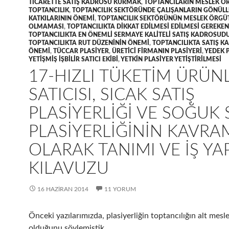
TICARETTE SATIŞ KADROSU KURMAK
,
TOPTANCILARIN MESLEK Ö
TOPTANCILIK
,
TOPTANCILIK SEKTÖRÜNDE ÇALIŞANLARIN GÖNÜL
KATKILARININ ÖNEMI
,
TOPTANCILIK SEKTÖRÜNÜN MESLEK ÖRGÜ
OLMAMASI
,
TOPTANCILIKTA DIKKAT EDILMESI EDILMESI GEREKE
TOPTANCILIKTA EN ÖNEMLI SERMAYE KALITELI SATIŞ KADROSUD
TOPTANCILIKTA RUT DÜZENININ ÖNEMI
,
TOPTANCILIKTA SATIŞ 
ÖNEMI
,
TÜCCAR PLASIYER
,
ÜRETICI FIRMANIN PLASIYERI
,
YEDEK 
YETIŞMIŞ IŞBILIR SATICI EKIBI
,
YETKIN PLASIYER YETIŞTIRILMESI
17-HIZLI TÜKETIM ÜRÜN
SATICISI, SICAK SATIŞ
PLASIYERLIĞI VE SOĞUK 
PLASIYERLIĞININ KAVRA
OLARAK TANIMI VE IŞ Y
KILAVUZU
16 HAZIRAN 2014
11 YORUM
Önceki yazılarımızda, plasiyerliğin toptancılığın alt mesl
olduğunu söylemiştik.