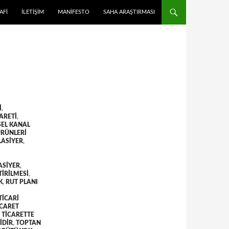
 ATLA
AFI
İLETIŞIM
MANIFESTO
SAHA ARAŞTIRMASI
I
,
ARETI
,
SEL KANAL
ÜRÜNLERI
ASIYER
,
ASIYER
,
TIRILMESI
,
K
,
RUT PLANI
TICARI
ICARET
 TICARETTE
IDIR
,
TOPTAN