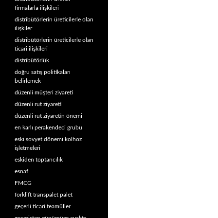
firmalarla ilişkileri
distribütörlerin üreticilerle olan
ilişkiler
distribütörlerin üreticilerle olan
ticari ilişkileri
distribütörlük
doğru satış politikaları
belirlemek
düzenli müşteri ziyareti
düzenli rut ziyareti
düzenli rut ziyaretin önemi
en karlı perakendeci grubu
eski sovyet dönemi kolhoz
işletmeleri
eskiden toptancılık
esnaf
FMCG
forklift transpalet palet
geçerli ticari teamüller