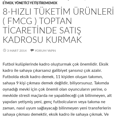
ETMEK
,
YÖNETICI YETIŞTIREMEMEK
8-HIZLI TÜKETIM ÜRÜNLERI
( FMCG ) TOPTAN
TICARETINDE SATIŞ
KADROSU KURMAK
3 MART 2014
YORUM YAPIN
Futbol kulüplerinde kadro oluşturmak çok önemlidir. Eksik
kadro ile sahaya çıkarsanız galibiyet şansınız çok azalır.
Futbolda eksik kadro demek, 11 kişiden oluşan takımın,
sahaya 9 kişi çıkması demek değildir, biliyorsunuz. Takımda
oynadığı mevki için çok önemli olan oyuncuların yerine, o
mevkide stresli maçlarda ne yapabileceği çok bilinmeyen, alt
yapıdan yetişmiş yeni, genç futbolcuların veya takıma ne
zaman, nasıl uyum sağlayacağı bilinmeyen yeni transferlerin
sahaya çıkması demektir, eksik kadro ile sahaya çıkmak. Ve