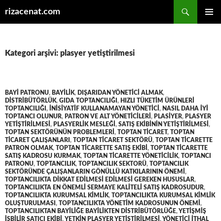
Ara
rizacenat.com
İÇERIĞE
BIRINCI
ATLA
MENÜ
Kategori arşivi: plasyer yetiştirilmesi
BAYI PATRONU
,
BAYILIK
,
DIŞARIDAN YÖNETICI ALMAK
,
DISTRIBÜTÖRLÜK
,
GIDA TOPTANCILIĞI
,
HIZLI TÜKETIM ÜRÜNLERI
TOPTANCILIĞI
,
INISIYATIF KULLANAMAYAN YÖNETICI
,
NASIL DAHA IYI
TOPTANCI OLUNUR
,
PATRON VE ALT YÖNETICILERI
,
PLASIYER
,
PLASYER
YETIŞTIRILMESI
,
PLASYERLIK MESLEĞI
,
SATIŞ EKIBININ YETIŞTIRILMESI
,
TOPTAN SEKTÖRÜNÜN PROBLEMLERI
,
TOPTAN TICARET
,
TOPTAN
TICARET ÇALIŞANLARI
,
TOPTAN TICARET SEKTÖRÜ
,
TOPTAN TICARETTE
PATRON OLMAK
,
TOPTAN TICARETTE SATIŞ EKIBI
,
TOPTAN TICARETTE
SATIŞ KADROSU KURMAK
,
TOPTAN TICARETTE YÖNETICILIK
,
TOPTANCI
PATRONU
,
TOPTANCILIK
,
TOPTANCILIK SEKTORÜ
,
TOPTANCILIK
SEKTÖRÜNDE ÇALIŞANLARIN GÖNÜLLÜ KATKILARININ ÖNEMI
,
TOPTANCILIKTA DIKKAT EDILMESI EDILMESI GEREKEN HUSUSLAR
,
TOPTANCILIKTA EN ÖNEMLI SERMAYE KALITELI SATIŞ KADROSUDUR
,
TOPTANCILIKTA KURUMSAL KIMLIK
,
TOPTANCILIKTA KURUMSAL KIMLIK
OLUŞTURULMASI
,
TOPTANCILIKTA YÖNETIM KADROSUNUN ÖNEMI
,
TOPTANCILIKTAN BAYILIĞE BAYILIKTEN DISTRIBÜTÖRLÜĞE
,
YETIŞMIŞ
IŞBILIR SATICI EKIBI
,
YETKIN PLASYER YETIŞTIRILMESI
,
YÖNETICI ITHAL