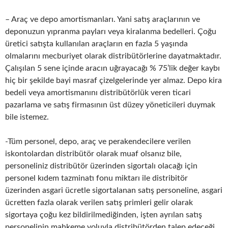
– Araç ve depo amortismanları. Yani satış araçlarının ve
deponuzun yıpranma payları veya kiralanma bedelleri. Çoğu
üretici satışta kullanılan araçların en fazla 5 yaşında
olmalarını mecburiyet olarak distribütörlerine dayatmaktadır.
Çalışılan 5 sene içinde aracın uğrayacağı % 75’lik değer kaybı
hiç bir şekilde bayi masraf çizelgelerinde yer almaz. Depo kira
bedeli veya amortismanını distribütörlük veren ticari
pazarlama ve satış firmasının üst düzey yöneticileri duymak
bile istemez.
-Tüm personel, depo, araç ve perakendecilere verilen
iskontolardan distribütör olarak muaf olsanız bile,
personeliniz distribütör üzerinden sigortalı olacağı için
personel kıdem tazminatı fonu miktarı ile distribitör
üzerinden asgari ücretle sigortalanan satış personeline, asgari
ücretten fazla olarak verilen satış primleri gelir olarak
sigortaya çoğu kez bildirilmediğinden, işten ayrılan satış
personelinin mahkeme yoluyla distribütörden talep edeceği