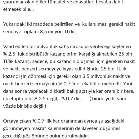
yatırımlar olan diğer tüm alet ve edavatları hesaba dahil
etmesek bile…
Yukarıdaki iki maddede belirtilen ve kullanılması gerekli nakit
sermaye toplamı 3,5 milyon TL’dir.
Vaad edilen bir milyonluk satış cirosuna verileceği söylenen
% 2.5′ luk distribütör kazanç primi karşılığı alınabilen 25 bin
TL’lik kazanç, sadece, bu kazancın oluşması için gereken nakit
ve nakit benzeri sermeyeye kıyas edildiğinde, 25 bin TL’lik
kazanç işin dönmesi için gerekli olan 3.5 milyonluk nakit ve
nakit benzeri sermayenin % 0.7 ‘ine tekabül etmektedir. Yani
daha sonra yapılacak dikkatli bakış açısıyla kar oranı bir kere,
ilk etapta bile % 2.5 değil, % 0.7 dir. ( binde yedi, yani
yüzde bir bile değil )
Ortaya çıkan % 0.7’ lik kar oranından ayrıca şu aşağıdaki,
görünmeyen masraf kalemlerinin de ilaveten düşülmesi
gerektiği göz önünde bulundurulmalıdır.