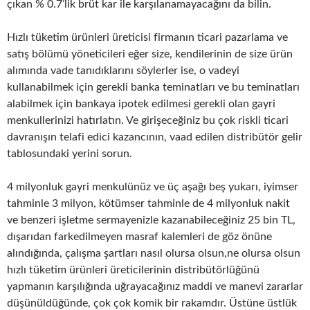
çıkan % 0.7’lik brüt kar ile karşılanamayacağını da bilin.
Hızlı tüketim ürünleri üreticisi firmanın ticari pazarlama ve
satış bölümü yöneticileri eğer size, kendilerinin de size ürün
alımında vade tanıdıklarını söylerler ise, o vadeyi
kullanabilmek için gerekli banka teminatları ve bu teminatları
alabilmek için bankaya ipotek edilmesi gerekli olan gayri
menkullerinizi hatırlatın. Ve girişeceğiniz bu çok riskli ticari
davranışın telafi edici kazancının, vaad edilen distribütör gelir
tablosundaki yerini sorun.
4 milyonluk gayri menkulünüz ve üç aşağı beş yukarı, iyimser
tahminle 3 milyon, kötümser tahminle de 4 milyonluk nakit
ve benzeri işletme sermayenizle kazanabileceğiniz 25 bin TL,
dışarıdan farkedilmeyen masraf kalemleri de göz önüne
alındığında, çalışma şartları nasıl olursa olsun,ne olursa olsun
hızlı tüketim ürünleri üreticilerinin distribütörlüğünü
yapmanın karşılığında uğrayacağınız maddi ve manevi zararlar
düşünüldüğünde, çok çok komik bir rakamdır. Üstüne üstlük