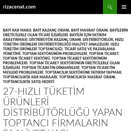
Ara
rizacenat.com
İÇERIĞE
BIRINCI
ATLA
MENÜ
BAYI KAR MARJI
,
BAYI KAZANÇ ORANI
,
BAYI MASRAF ORANI
,
BAYILERIN
ÜRETICILERLE OLAN TICARI ILIŞKILERI
,
BAYILIK IÇIN YATIRIM
ARAŞTIRMASI
,
DISTRIBÜTÖR KAZANÇ ORANI
,
DISTRIBÜTÖRLÜK
,
HIZLI
TÜKETIM ÜRÜNLERI DISTRIBÜTÖRLÜĞÜ MALIYET ANALIZLERI
,
HIZLI
TÜKETIM ÜRÜNLERI TOPTANCILIĞI
,
TICARI SATIŞ VE PAZARLAMA
YÖNETIMI
,
TOPTAN SEKTÖRÜNÜN PROBLEMLERI
,
TOPTAN TICARET
,
TOPTAN TICARET SEKTÖRÜ
,
TOPTAN TICARET SEKTÖRÜNÜN
PROBLEMLERI
,
TOPTAN TICARET SEKTÖRÜNÜN ÜRETICILERLE OLAN
ILIŞKILERI
,
TOPTAN TICARETIN DINAMIKLERI
,
TOPTAN TICARETIN
MESLEKI PROBLEMLERI
,
TOPTANCILIK SEKTÖRÜNE YATIRIM YAPMAK
,
TOPTANCILIKTA KAR MARJLARI
,
TOPTANCILIKTA MASRAF ORANI
,
TOPTANCILIKTA SATIŞ HEDEFI
27-HIZLI TÜKETIM
ÜRÜNLERI
DISTRIBÜTÖRLÜĞÜ YAPAN
TOPTANCI FIRMALARIN