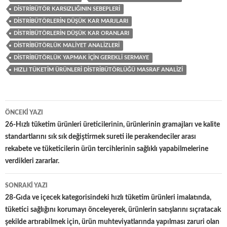
DISTRIBÜTÖR KARSIZLIĞININ SEBEPLERI
DISTRIBÜTÖRLERIN DÜŞÜK KAR MARJLARI
DISTRIBÜTÖRLERIN DÜŞÜK KAR ORANLARI
DISTRIBÜTÖRLÜK MALIYET ANALIZLERI
DISTRIBÜTÖRLÜK YAPMAK IÇIN GEREKLI SERMAYE
HIZLI TÜKETIM ÜRÜNLERI DISTRIBÜTÖRLÜĞÜ MASRAF ANALIZI
ÖNCEKI YAZI
Yazı
26-Hızlı tüketim ürünleri üreticilerinin, ürünlerinin gramajları ve kalite
standartlarını sık sık değiştirmek sureti ile perakendeciler arası
dolaşımı
rekabete ve tüketicilerin ürün tercihlerinin sağlıklı yapabilmelerine
verdikleri zararlar.
SONRAKI YAZI
28-Gıda ve içecek kategorisindeki hızlı tüketim ürünleri imalatında,
tüketici sağlığını korumayı önceleyerek, ürünlerin satışlarını sıçratacak
şekilde artırabilmek için, ürün muhteviyatlarında yapılması zaruri olan