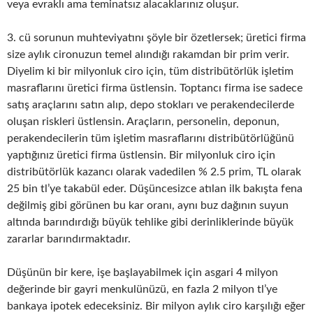
veya evraklı ama teminatsız alacaklarınız oluşur.
3. cü sorunun muhteviyatını şöyle bir özetlersek; üretici firma
size aylık cironuzun temel alındığı rakamdan bir prim verir.
Diyelim ki bir milyonluk ciro için, tüm distribütörlük işletim
masraflarını üretici firma üstlensin. Toptancı firma ise sadece
satış araçlarını satın alıp, depo stokları ve perakendecilerde
oluşan riskleri üstlensin. Araçların, personelin, deponun,
perakendecilerin tüm işletim masraflarını distribütörlüğünü
yaptığınız üretici firma üstlensin. Bir milyonluk ciro için
distribütörlük kazancı olarak vadedilen % 2.5 prim, TL olarak
25 bin tl’ye takabül eder. Düşüncesizce atılan ilk bakışta fena
değilmiş gibi görünen bu kar oranı, aynı buz dağının suyun
altında barındırdığı büyük tehlike gibi derinliklerinde büyük
zararlar barındırmaktadır.
Düşünün bir kere, işe başlayabilmek için asgari 4 milyon
değerinde bir gayri menkulünüzü, en fazla 2 milyon tl’ye
bankaya ipotek edeceksiniz. Bir milyon aylık ciro karşılığı eğer