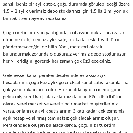
şanslı iseniz bir aylık stok, çoğu durumda görülebileceği üzere
1.5 – 2 aylık verimsiz depo stoklarınız için 1.5 ila 2 milyonluk
bir nakit sermaye ayıracaksınız.
Çoğu üreticinin zam yaptığında, enflasyon miktarınca zarar
etmemeniz için en az aylık satışınız kadar eski fiyatlı ürün
göndermeyeceğini de bilin. Yani, metazori olarak
bulundurmak zorunda olduğunuz verimsiz depo stoğunuzun
her yıl eridiğini görerek her zaman çok üzüleceksiniz.
Geleneksel kanal perakendecilerinde evraksız açık
hesaplarınız çoğu kez aylık geleneksel kanal satış rakamlarına
çok yakın rakamlarda olur. Bu kanalda ayrıca ödeme günü
gelmemiş kredi kartı alacaklarınız da olur. Eğer distribütör
olarak yerel market ve yerel zincir market müşterileriniz
varsa, onların da aylık satışlarının 3 katı kadar çekleşmemiş
açık hesap ve alınmış teminatsız çek alacaklarınız oluşur.
Perakendede oluşan bu alacaklarda, çoğu hızlı tüketim
ürünleri distribütörlüğü yapan toptancı firmalarında, aylık bir