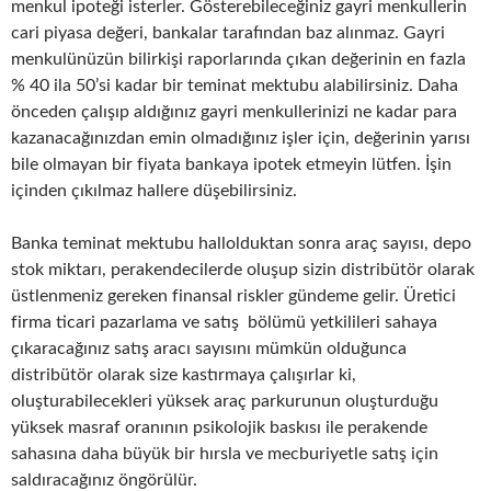
menkul ipoteği isterler. Gösterebileceğiniz gayri menkullerin
cari piyasa değeri, bankalar tarafından baz alınmaz. Gayri
menkulünüzün bilirkişi raporlarında çıkan değerinin en fazla
% 40 ila 50’si kadar bir teminat mektubu alabilirsiniz. Daha
önceden çalışıp aldığınız gayri menkullerinizi ne kadar para
kazanacağınızdan emin olmadığınız işler için, değerinin yarısı
bile olmayan bir fiyata bankaya ipotek etmeyin lütfen. İşin
içinden çıkılmaz hallere düşebilirsiniz.
Banka teminat mektubu hallolduktan sonra araç sayısı, depo
stok miktarı, perakendecilerde oluşup sizin distribütör olarak
üstlenmeniz gereken finansal riskler gündeme gelir. Üretici
firma ticari pazarlama ve satış bölümü yetkilileri sahaya
çıkaracağınız satış aracı sayısını mümkün olduğunca
distribütör olarak size kastırmaya çalışırlar ki,
oluşturabilecekleri yüksek araç parkurunun oluşturduğu
yüksek masraf oranının psikolojik baskısı ile perakende
sahasına daha büyük bir hırsla ve mecburiyetle satış için
saldıracağınız öngörülür.