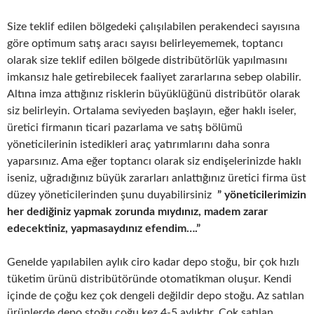
Size teklif edilen bölgedeki çalışılabilen perakendeci sayısına
göre optimum satış aracı sayısı belirleyememek, toptancı
olarak size teklif edilen bölgede distribütörlük yapılmasını
imkansız hale getirebilecek faaliyet zararlarına sebep olabilir.
Altına imza attığınız risklerin büyüklüğünü distribütör olarak
siz belirleyin. Ortalama seviyeden başlayın, eğer haklı iseler,
üretici firmanın ticari pazarlama ve satış bölümü
yöneticilerinin istedikleri araç yatırımlarını daha sonra
yaparsınız. Ama eğer toptancı olarak siz endişelerinizde haklı
iseniz, uğradığınız büyük zararları anlattığınız üretici firma üst
düzey yöneticilerinden şunu duyabilirsiniz
” yöneticilerimizin
her dediğiniz yapmak zorunda mıydınız, madem zarar
edecektiniz, yapmasaydınız efendim….”
Genelde yapılabilen aylık ciro kadar depo stoğu, bir çok hızlı
tüketim ürünü distribütöründe otomatikman oluşur. Kendi
içinde de çoğu kez çok dengeli değildir depo stoğu. Az satılan
ürünlerde depo stoğu çoğu kez 4-5 aylıktır. Çok satılan