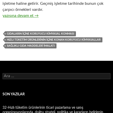
işletme haline getirir. Geçmiş işletme tarihinde bunun çok
çarpıcı örnekleri vardır.
28-Gıda ve içecek kategorisindeki hızlı tüketim ürünleri imalatı
yazısına devam et
→
GIDALARIN IÇINE KORUYUCU KIMYASAL KONMASI
HIZLI TÜKETIM ÜRÜNLERININ IÇINE KONAN KORUYUCU KIMYASALLAR
SAĞLIKLI GIDA MADDELERI IMALATI
A
r
a
m
a
SON YAZILAR
:
32-Hızlı tüketim ürünlerinin ticari pazarlama ve satış
organizasyonlarında, doğru strateji, politika ve kararların belirlenip