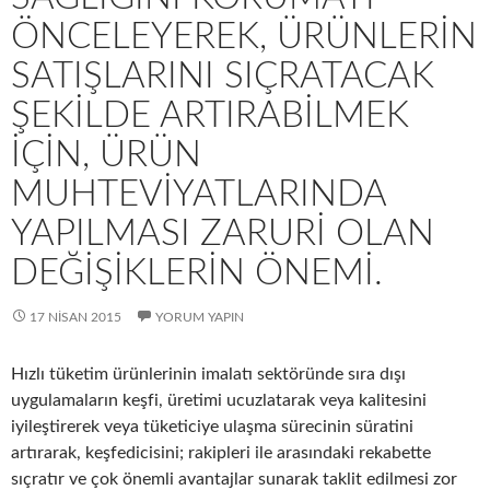
ÖNCELEYEREK, ÜRÜNLERIN
SATIŞLARINI SIÇRATACAK
ŞEKILDE ARTIRABILMEK
IÇIN, ÜRÜN
MUHTEVIYATLARINDA
YAPILMASI ZARURI OLAN
DEĞIŞIKLERIN ÖNEMI.
17 NISAN 2015
YORUM YAPIN
Hızlı tüketim ürünlerinin imalatı sektöründe sıra dışı
uygulamaların keşfi, üretimi ucuzlatarak veya kalitesini
iyileştirerek veya tüketiciye ulaşma sürecinin süratini
artırarak, keşfedicisini; rakipleri ile arasındaki rekabette
sıçratır ve çok önemli avantajlar sunarak taklit edilmesi zor