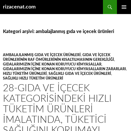
Ara
rizacenat.com
İÇERIĞE
BIRINCI
ATLA
MENÜ
Kategori arşivi: ambalajlanmış gıda ve içecek ürünleri
AMBALAJLANMIŞ GIDA VE IÇECEK ÜRÜNLERI
,
GIDA VE IÇECEK
ÜRÜNLERININ RAF ÖMÜRLERININ KISALTILMASININ GEREKLILIĞI
,
GIDALARIMIZIN IÇINE KONAN KORUYUCU KIMYASALLAR
,
GIDALARIMIZIN IÇINE KONAN KORUYUCU KIMYASALLARIN ZARARLARI
,
HIZLI TÜKETIM ÜRÜNLERI
,
SAĞLIKLI GIDA VE IÇECEK ÜRÜNLERI
,
SAĞLIKLI HIZLI TÜKETIM ÜRÜNLERI
28-GIDA VE IÇECEK
KATEGORISINDEKI HIZLI
TÜKETIM ÜRÜNLERI
IMALATINDA, TÜKETICI
SAĞLIĞINI KORUMAYI