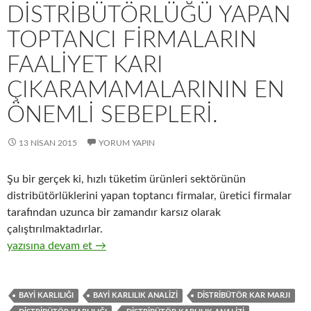
DISTRIBÜTÖRLÜĞÜ YAPAN
TOPTANCI FIRMALARIN
FAALIYET KARI
ÇIKARAMAMALARININ EN
ÖNEMLI SEBEPLERI.
13 NISAN 2015
YORUM YAPIN
Şu bir gerçek ki, hızlı tüketim ürünleri sektörünün
distribütörlüklerini yapan toptancı firmalar, üretici firmalar
tarafından uzunca bir zamandır karsız olarak
çalıştırılmaktadırlar.
27-Hızlı tüketim ürünleri distribütörlüğü yapan toptancı firmal
yazısına devam et
→
BAYI KARLILIĞI
BAYI KARLILIK ANALIZI
DISTRIBÜTÖR KAR MARJI