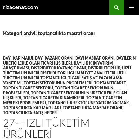
Ara
rizacenat.com
İÇERIĞE
BIRINCI
ATLA
MENÜ
Kategori arşivi: toptancılıkta masraf oranı
BAYI KAR MARJI
,
BAYI KAZANÇ ORANI
,
BAYI MASRAF ORANI
,
BAYILERIN
ÜRETICILERLE OLAN TICARI ILIŞKILERI
,
BAYILIK IÇIN YATIRIM
ARAŞTIRMASI
,
DISTRIBÜTÖR KAZANÇ ORANI
,
DISTRIBÜTÖRLÜK
,
HIZLI
TÜKETIM ÜRÜNLERI DISTRIBÜTÖRLÜĞÜ MALIYET ANALIZLERI
,
HIZLI
TÜKETIM ÜRÜNLERI TOPTANCILIĞI
,
TICARI SATIŞ VE PAZARLAMA
YÖNETIMI
,
TOPTAN SEKTÖRÜNÜN PROBLEMLERI
,
TOPTAN TICARET
,
TOPTAN TICARET SEKTÖRÜ
,
TOPTAN TICARET SEKTÖRÜNÜN
PROBLEMLERI
,
TOPTAN TICARET SEKTÖRÜNÜN ÜRETICILERLE OLAN
ILIŞKILERI
,
TOPTAN TICARETIN DINAMIKLERI
,
TOPTAN TICARETIN
MESLEKI PROBLEMLERI
,
TOPTANCILIK SEKTÖRÜNE YATIRIM YAPMAK
,
TOPTANCILIKTA KAR MARJLARI
,
TOPTANCILIKTA MASRAF ORANI
,
TOPTANCILIKTA SATIŞ HEDEFI
27-HIZLI TÜKETIM
ÜRÜNLERI