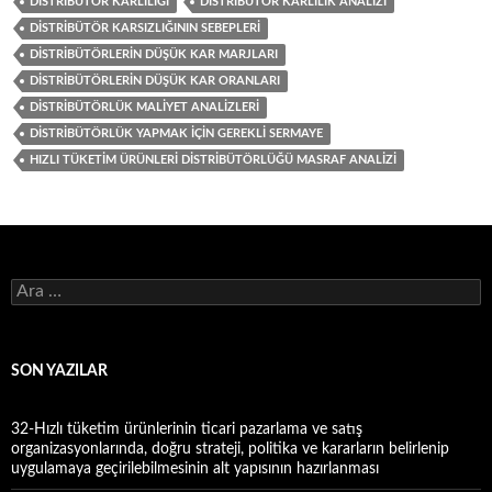
DISTRIBÜTÖR KARLILIĞI
DISTRIBÜTÖR KARLILIK ANALIZI
DISTRIBÜTÖR KARSIZLIĞININ SEBEPLERI
DISTRIBÜTÖRLERIN DÜŞÜK KAR MARJLARI
DISTRIBÜTÖRLERIN DÜŞÜK KAR ORANLARI
DISTRIBÜTÖRLÜK MALIYET ANALIZLERI
DISTRIBÜTÖRLÜK YAPMAK IÇIN GEREKLI SERMAYE
HIZLI TÜKETIM ÜRÜNLERI DISTRIBÜTÖRLÜĞÜ MASRAF ANALIZI
A
r
a
m
a
SON YAZILAR
:
32-Hızlı tüketim ürünlerinin ticari pazarlama ve satış
organizasyonlarında, doğru strateji, politika ve kararların belirlenip
uygulamaya geçirilebilmesinin alt yapısının hazırlanması