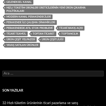
GELENEKSEL KANAL
HIZLI TÜKETIM ÜRÜNLERI ÜRETICILERININ YENI ÜRÜN ÇIKARMA
POLITIKALARI
MODERN KANAL PERAKENDECILERI
PERAKENDE ILE ÇALIŞMA DINAMIKLERI
PERAKENDEDE ATIL STOK PROBLEMI
TICARI BAKIŞ AÇISI
TICARI TEAMÜL
TOPTAN TICARET
TOPTANCILIK
ÜRÜN ÇEŞIT YELPAZESI
ÜRÜN ÇEŞITLILIĞI
YAVAŞ SATILAN ÜRÜNLER
A
r
a
m
a
SON YAZILAR
:
32-Hızlı tüketim ürünlerinin ticari pazarlama ve satış