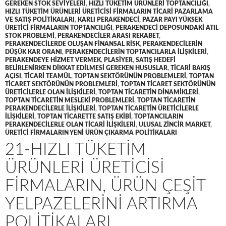
GEREKEN STOK SEVIYELERI
,
HIZLI TÜKETIM ÜRÜNLERI TOPTANCILIĞI
,
HIZLI TÜKETIM ÜRÜNLERI ÜRETICISI FIRMALARIN TICARI PAZARLAMA
VE SATIŞ POLITIKALARI
,
KARLI PERAKENDECI
,
PAZAR PAYI YÜKSEK
ÜRETICI FIRMALARIN TOPTANCILIĞI
,
PERAKENDECI DEPOSUNDAKI ATIL
STOK PROBLEMI
,
PERAKENDECILER ARASI REKABET
,
PERAKENDECILERDE OLUŞAN FINANSAL RISK
,
PERAKENDECILERIN
DÜŞÜK KAR ORANI
,
PERAKENDECILERIN TOPTANCILARLA ILIŞKILERI
,
PERAKENDEYE HIZMET VERMEK
,
PLASIYER
,
SATIŞ HEDEFI
BELIRLENIRKEN DIKKAT EDILMESI GEREKEN HUSUSLAR
,
TICARI BAKIŞ
AÇISI
,
TICARI TEAMÜL
,
TOPTAN SEKTÖRÜNÜN PROBLEMLERI
,
TOPTAN
TICARET SEKTÖRÜNÜN PROBLEMLERI
,
TOPTAN TICARET SEKTÖRÜNÜN
ÜRETICILERLE OLAN ILIŞKILERI
,
TOPTAN TICARETIN DINAMIKLERI
,
TOPTAN TICARETIN MESLEKI PROBLEMLERI
,
TOPTAN TICARETIN
PERAKENDECILERLE ILIŞKILERI
,
TOPTAN TICARETIN ÜRETICILERLE
ILIŞKILERI
,
TOPTAN TICARETTE SATIŞ EKIBI
,
TOPTANCILARIN
PERAKENDECILERLE OLAN TICARI ILIŞKILERI
,
ULUSAL ZINCIR MARKET
,
ÜRETICI FIRMALARIN YENI ÜRÜN ÇIKARMA POLITIKALARI
21-HIZLI TÜKETIM
ÜRÜNLERI ÜRETICISI
FIRMALARIN, ÜRÜN ÇEŞIT
YELPAZELERINI ARTIRMA
POLITIKALARI