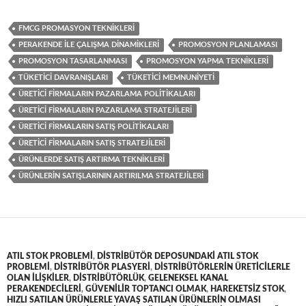
FMCG PROMASYON TEKNIKLERI
PERAKENDE ILE ÇALIŞMA DINAMIKLERI
PROMOSYON PLANLAMASI
PROMOSYON TASARLANMASI
PROMOSYON YAPMA TEKNIKLERI
TÜKETICI DAVRANIŞLARI
TÜKETICI MEMNUNIYETI
ÜRETICI FIRMALARIN PAZARLAMA POLITIKALARI
ÜRETICI FIRMALARIN PAZARLAMA STRATEJILERI
ÜRETICI FIRMALARIN SATIŞ POLITIKALARI
ÜRETICI FIRMALARIN SATIŞ STRATEJILERI
ÜRÜNLERDE SATIŞ ARTIRMA TEKNIKLERI
ÜRÜNLERIN SATIŞLARININ ARTIRILMA STRATEJILERI
ATIL STOK PROBLEMI
,
DISTRIBÜTÖR DEPOSUNDAKI ATIL STOK
PROBLEMI
,
DISTRIBÜTÖR PLASYERI
,
DISTRIBÜTÖRLERIN ÜRETICILERLE
OLAN ILIŞKILER
,
DISTRIBÜTÖRLÜK
,
GELENEKSEL KANAL
PERAKENDECILERI
,
GÜVENILIR TOPTANCI OLMAK
,
HAREKETSIZ STOK
,
HIZLI SATILAN ÜRÜNLERLE YAVAŞ SATILAN ÜRÜNLERIN OLMASI