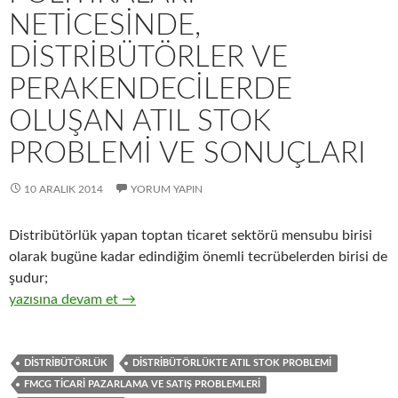
NETICESINDE,
DISTRIBÜTÖRLER VE
PERAKENDECILERDE
OLUŞAN ATIL STOK
PROBLEMI VE SONUÇLARI
10 ARALIK 2014
YORUM YAPIN
Distribütörlük yapan toptan ticaret sektörü mensubu birisi
olarak bugüne kadar edindiğim önemli tecrübelerden birisi de
şudur;
21-Hızlı tüketim ürünleri üreticisi firmaların, ürün çeşit yelpaz
yazısına devam et
→
DISTRIBÜTÖRLÜK
DISTRIBÜTÖRLÜKTE ATIL STOK PROBLEMI
FMCG TICARI PAZARLAMA VE SATIŞ PROBLEMLERI