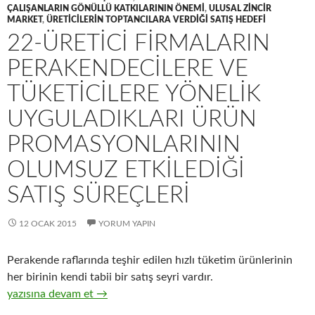
ÇALIŞANLARIN GÖNÜLLÜ KATKILARININ ÖNEMI
,
ULUSAL ZINCIR
MARKET
,
ÜRETICILERIN TOPTANCILARA VERDIĞI SATIŞ HEDEFI
22-ÜRETICI FIRMALARIN
PERAKENDECILERE VE
TÜKETICILERE YÖNELIK
UYGULADIKLARI ÜRÜN
PROMASYONLARININ
OLUMSUZ ETKILEDIĞI
SATIŞ SÜREÇLERI
12 OCAK 2015
YORUM YAPIN
Perakende raflarında teşhir edilen hızlı tüketim ürünlerinin
her birinin kendi tabii bir satış seyri vardır.
22-Üretici firmaların perakendecilere ve tüketicilere yönelik uy
yazısına devam et
→