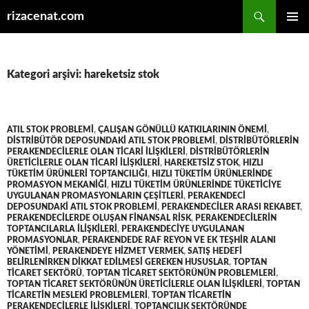
Ara
rizacenat.com
İÇERIĞE
BIRINCI
ATLA
MENÜ
Kategori arşivi: hareketsiz stok
ATIL STOK PROBLEMI
,
ÇALIŞAN GÖNÜLLÜ KATKILARININ ÖNEMI
,
DISTRIBÜTÖR DEPOSUNDAKI ATIL STOK PROBLEMI
,
DISTRIBÜTÖRLERIN
PERAKENDECILERLE OLAN TICARI ILIŞKILERI
,
DISTRIBÜTÖRLERIN
ÜRETICILERLE OLAN TICARI ILIŞKILERI
,
HAREKETSIZ STOK
,
HIZLI
TÜKETIM ÜRÜNLERI TOPTANCILIĞI
,
HIZLI TÜKETIM ÜRÜNLERINDE
PROMASYON MEKANIĞI
,
HIZLI TÜKETIM ÜRÜNLERINDE TÜKETICIYE
UYGULANAN PROMASYONLARIN ÇEŞITLERI
,
PERAKENDECI
DEPOSUNDAKI ATIL STOK PROBLEMI
,
PERAKENDECILER ARASI REKABET
,
PERAKENDECILERDE OLUŞAN FINANSAL RISK
,
PERAKENDECILERIN
TOPTANCILARLA ILIŞKILERI
,
PERAKENDECIYE UYGULANAN
PROMASYONLAR
,
PERAKENDEDE RAF REYON VE EK TEŞHIR ALANI
YÖNETIMI
,
PERAKENDEYE HIZMET VERMEK
,
SATIŞ HEDEFI
BELIRLENIRKEN DIKKAT EDILMESI GEREKEN HUSUSLAR
,
TOPTAN
TICARET SEKTÖRÜ
,
TOPTAN TICARET SEKTÖRÜNÜN PROBLEMLERI
,
TOPTAN TICARET SEKTÖRÜNÜN ÜRETICILERLE OLAN ILIŞKILERI
,
TOPTAN
TICARETIN MESLEKI PROBLEMLERI
,
TOPTAN TICARETIN
PERAKENDECILERLE ILIŞKILERI
,
TOPTANCILIK SEKTÖRÜNDE