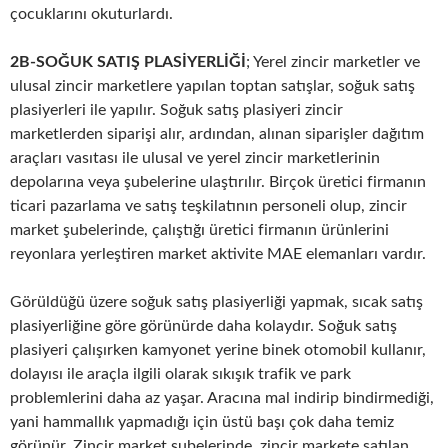
çocuklarını okuturlardı.
2B-SOĞUK SATIŞ PLASİYERLİĞİ
; Yerel zincir marketler ve
ulusal zincir marketlere yapılan toptan satışlar, soğuk satış
plasiyerleri ile yapılır. Soğuk satış plasiyeri zincir
marketlerden siparişi alır, ardından, alınan siparişler dağıtım
araçları vasıtası ile ulusal ve yerel zincir marketlerinin
depolarına veya şubelerine ulaştırılır. Birçok üretici firmanın
ticari pazarlama ve satış teşkilatının personeli olup, zincir
market şubelerinde, çalıştığı üretici firmanın ürünlerini
reyonlara yerleştiren market aktivite MAE elemanları vardır.
Görüldüğü üzere soğuk satış plasiyerliği yapmak, sıcak satış
plasiyerliğine göre görünürde daha kolaydır. Soğuk satış
plasiyeri çalışırken kamyonet yerine binek otomobil kullanır,
dolayısı ile araçla ilgili olarak sıkışık trafik ve park
problemlerini daha az yaşar. Aracına mal indirip bindirmediği,
yani hammallık yapmadığı için üstü başı çok daha temiz
görünür. Zincir market şubelerinde, zincir markete satılan