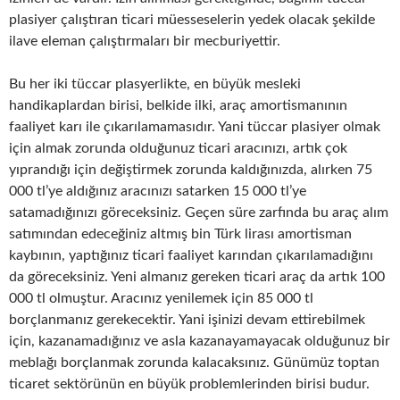
plasiyer çalıştıran ticari müesseselerin yedek olacak şekilde
ilave eleman çalıştırmaları bir mecburiyettir.
Bu her iki tüccar plasyerlikte, en büyük mesleki
handikaplardan birisi, belkide ilki, araç amortismanının
faaliyet karı ile çıkarılamamasıdır. Yani tüccar plasiyer olmak
için almak zorunda olduğunuz ticari aracınızı, artık çok
yıprandığı için değiştirmek zorunda kaldığınızda, alırken 75
000 tl’ye aldığınız aracınızı satarken 15 000 tl’ye
satamadığınızı göreceksiniz. Geçen süre zarfında bu araç alım
satımından edeceğiniz altmış bin Türk lirası amortisman
kaybının, yaptığınız ticari faaliyet karından çıkarılamadığını
da göreceksiniz. Yeni almanız gereken ticari araç da artık 100
000 tl olmuştur. Aracınız yenilemek için 85 000 tl
borçlanmanız gerekecektir. Yani işinizi devam ettirebilmek
için, kazanamadığınız ve asla kazanayamayacak olduğunuz bir
meblağı borçlanmak zorunda kalacaksınız. Günümüz toptan
ticaret sektörünün en büyük problemlerinden birisi budur.