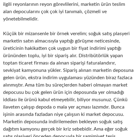
ilgili reyonlarının reyon görevlilerini, marketin ürün teslim
alan depocularını çok çok iyi tanımalı, çözmeli ve
yönetebilmelidir.
Küçük bir mizansenle bir örnek verelim; soğuk satış plasyeri
marketin satın almacısıyla yaptığı görüşme neticesinde,
üreticinin hakikatten çok uygun bir fiyat indirimi yaptığı
ürününden toplu, iyi bir sipariş alır. Distribütörlük yapan
toptan ticaret firması da alınan siparişi faturalandırır,
sevkiyat kamyonuna yükler. Sipariş alınan marketin deposuna
gelen ürün, ekstra indirim uygulaması yüzünden biraz fazlaca
alınmıştır. Ama tüm bu süreçlerden haberi olmayan market
depocusu bu çok gelen ürün için deposunda yer olmadığı
iddiası ile ürünü kabul etmeyebilir, biliyor musunuz. Çünkü
ilaveten çalışıp depoda o mala yer açması lazımdır. Bunca
işinin arasında fazladan niye çalışsın ki market depocusu.
Marketin deposunda indirilemeden bekleyen soğuk satış
dağıtım kamyonu gerçek bir kriz sebebidir. Ama eğer soğuk
satış plasiyeri önceden depocuyla bir samimiyet tesis