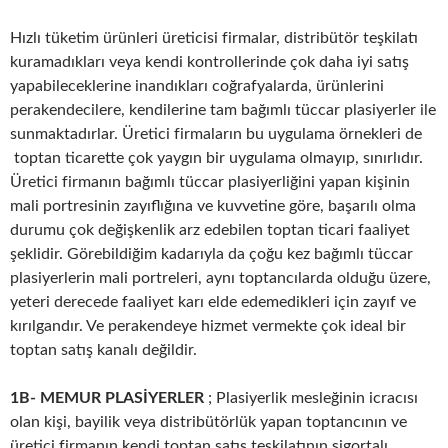
Hızlı tüketim ürünleri üreticisi firmalar, distribütör teşkilatı
kuramadıkları veya kendi kontrollerinde çok daha iyi satış
yapabileceklerine inandıkları coğrafyalarda, ürünlerini
perakendecilere, kendilerine tam bağımlı tüccar plasiyerler ile
sunmaktadırlar. Üretici firmaların bu uygulama örnekleri de
toptan ticarette çok yaygın bir uygulama olmayıp, sınırlıdır.
Üretici firmanın bağımlı tüccar plasiyerliğini yapan kişinin
mali portresinin zayıflığına ve kuvvetine göre, başarılı olma
durumu çok değişkenlik arz edebilen toptan ticari faaliyet
şeklidir. Görebildiğim kadarıyla da çoğu kez bağımlı tüccar
plasiyerlerin mali portreleri, aynı toptancılarda olduğu üzere,
yeteri derecede faaliyet karı elde edemedikleri için zayıf ve
kırılgandır. Ve perakendeye hizmet vermekte çok ideal bir
toptan satış kanalı değildir.
1B- MEMUR PLASİYERLER
; Plasiyerlik mesleğinin icracısı
olan kişi, bayilik veya distribütörlük yapan toptancının ve
üretici firmanın kendi toptan satış teşkilatının sigortalı