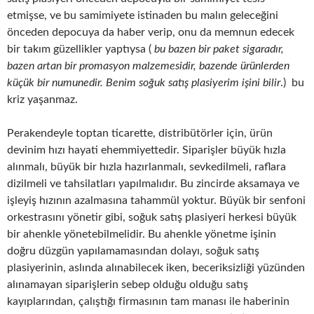
etmişse, ve bu samimiyete istinaden bu malın geleceğini
önceden depocuya da haber verip, onu da memnun edecek
bir takım güzellikler yaptıysa (
bu bazen bir paket sigaradır,
bazen artan bir promasyon malzemesidir, bazende ürünlerden
küçük bir numunedir. Benim soğuk satış plasiyerim işini bilir
.) bu
kriz yaşanmaz.
Perakendeyle toptan ticarette, distribütörler için, ürün
devinim hızı hayati ehemmiyettedir. Siparişler büyük hızla
alınmalı, büyük bir hızla hazırlanmalı, sevkedilmeli, raflara
dizilmeli ve tahsilatları yapılmalıdır. Bu zincirde aksamaya ve
işleyiş hızının azalmasına tahammül yoktur. Büyük bir senfoni
orkestrasını yönetir gibi, soğuk satış plasiyeri herkesi büyük
bir ahenkle yönetebilmelidir. Bu ahenkle yönetme işinin
doğru düzgün yapılamamasından dolayı, soğuk satış
plasiyerinin, aslında alınabilecek iken, beceriksizliği yüzünden
alınamayan siparişlerin sebep olduğu olduğu satış
kayıplarından, çalıştığı firmasının tam manası ile haberinin