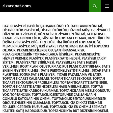
Ara
rizacenat.com
İÇERIĞE
BIRINCI
ATLA
MENÜ
BAYI PLASIYERI
,
BAYILIK
,
ÇALIŞAN GÖNÜLLÜ KATKILARININ ÖNEMI
,
DISTRIBÜTÖR PLASIYERI
,
DISTRIBÜTÖRLÜK
,
DÜZENLI MÜŞTERI ZIYARETI
,
DÜZENLI RUT ZIYARETI
,
DÜZENLI RUT ZIYARETIN ÖNEMI
,
GELENEKSEL
KANAL PERAKENDECILER
,
GÜVENILIR TOPTANCI OLMAK
,
HIZLI TÜKETIM
ÜRÜNLERI PLASIYERLIĞI
,
HIZLI TÜKETIM ÜRÜNLERI TOPTANCILIĞI
,
MEMUR PLASIYER
,
MÜŞTERI ZIYARET PLANI
,
NASIL DAHA IYI TOPTANCI
OLUNUR
,
PERAKENDECILERDE OLUŞAN FINANSAL RISK
,
PERAKENDECILERIN TOPTANCILARLA ILIŞKILERI
,
PERAKENDECIYE
HIZMET VERMEK
,
PLASIYER
,
PLASIYER SATIŞ HEDEFI
,
PLASIYER TAKIP
SISTEMI
,
PLASIYER YETIŞTIRILMESI
,
PLASYERLERE SATIŞ HEDEFI
VERILMESI
,
ROUT PLANI OLUŞTURMAK
,
RUT PLANI OLUŞTURMAK
,
SATIŞ
EKIBININ YETIŞTIRILMESI
,
SATIŞ PERSONELI YETIŞTIRILMESI
,
SICAK SATIŞ
PLASIYERI
,
SOĞUK SATIŞ PLASIYERI
,
TICARI PAZARLAMA VE SATIŞ
,
TOPTAN TICARET ÇALIŞANLARI
,
TOPTAN TICARET SEKTÖRÜ
,
TOPTAN
TICARET SEKTÖRÜNÜN PROBLEMLERI
,
TOPTAN TICARETTE SATIŞ EKIBI
,
TOPTAN TICARETTE SATIŞ HEDEFLERI NASIL VERILMELIDIR
,
TOPTAN
TICARETTE SATIŞ KADROSU KURMAK
,
TOPTANCILARIN MESLEK ÖRGÜTÜ
YOK
,
TOPTANCILIK
,
TOPTANCILIK SEKTÖRÜNDE ÇALIŞANLARIN
GÖNÜLLÜ KATKILARININ ÖNEMI
,
TOPTANCILIK SEKTÖRÜNÜN MESLEK
ÖRGÜTLENMESININ OLMAMASI
,
TOPTANCILIKTA DIKKAT EDILMESI
EDILMESI GEREKEN HUSUSLAR
,
TOPTANCILIKTA EN ÖNEMLI SERMAYE
KALITELI SATIŞ KADROSUDUR
,
TOPTANCILIKTA RUT DÜZENININ ÖNEMI
,