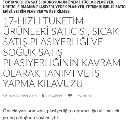
TOPTANCILIKTA SATIŞ KADROSUNUN ÖNEMI
,
TÜCCAR PLASIYER
,
ÜRETICI FIRMANIN PLASIYERI
,
YEDEK PLASIYER
,
YETIŞMIŞ IŞBILIR SATICI
EKIBI
,
YETKIN PLASIYER YETIŞTIRILMESI
17-HIZLI TÜKETIM
ÜRÜNLERI SATICISI, SICAK
SATIŞ PLASIYERLIĞI VE
SOĞUK SATIŞ
PLASIYERLIĞININ KAVRAM
OLARAK TANIMI VE IŞ
YAPMA KILAVUZU
16 HAZIRAN 2014
RIZACENAT
11 YORUM
Önceki yazılarımızda, plasiyerliğin toptancılığın alt meslek
grubu olduğunu söylemiştik.