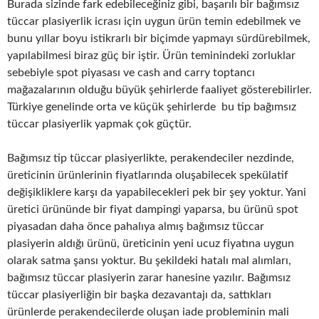
Burada sizinde fark edebileceğiniz gibi, başarılı bir bağımsız
tüccar plasiyerlik icrası için uygun ürün temin edebilmek ve
bunu yıllar boyu istikrarlı bir biçimde yapmayı sürdürebilmek,
yapılabilmesi biraz güç bir iştir. Ürün teminindeki zorluklar
sebebiyle spot piyasası ve cash and carry toptancı
mağazalarının olduğu büyük şehirlerde faaliyet gösterebilirler.
Türkiye genelinde orta ve küçük şehirlerde bu tip bağımsız
tüccar plasiyerlik yapmak çok güçtür.
Bağımsız tip tüccar plasiyerlikte, perakendeciler nezdinde,
üreticinin ürünlerinin fiyatlarında oluşabilecek spekülatif
değişikliklere karşı da yapabilecekleri pek bir şey yoktur. Yani
üretici ürününde bir fiyat dampingi yaparsa, bu ürünü spot
piyasadan daha önce pahalıya almış bağımsız tüccar
plasiyerin aldığı ürünü, üreticinin yeni ucuz fiyatına uygun
olarak satma şansı yoktur. Bu şekildeki hatalı mal alımları,
bağımsız tüccar plasiyerin zarar hanesine yazılır. Bağımsız
tüccar plasiyerliğin bir başka dezavantajı da, sattıkları
ürünlerde perakendecilerde oluşan iade probleminin mali