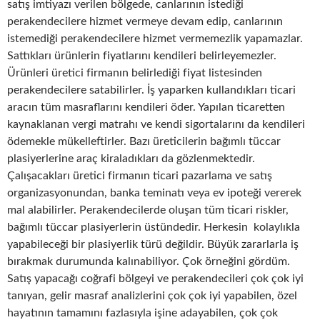
satış imtiyazı verilen bölgede, canlarının istediği
perakendecilere hizmet vermeye devam edip, canlarının
istemediği perakendecilere hizmet vermemezlik yapamazlar.
Sattıkları ürünlerin fiyatlarını kendileri belirleyemezler.
Ürünleri üretici firmanın belirlediği fiyat listesinden
perakendecilere satabilirler. İş yaparken kullandıkları ticari
aracın tüm masraflarını kendileri öder. Yapılan ticaretten
kaynaklanan vergi matrahı ve kendi sigortalarını da kendileri
ödemekle mükelleftirler. Bazı üreticilerin bağımlı tüccar
plasiyerlerine araç kiraladıkları da gözlenmektedir.
Çalışacakları üretici firmanın ticari pazarlama ve satış
organizasyonundan, banka teminatı veya ev ipoteği vererek
mal alabilirler. Perakendecilerde oluşan tüm ticari riskler,
bağımlı tüccar plasiyerlerin üstündedir. Herkesin kolaylıkla
yapabileceği bir plasiyerlik türü değildir. Büyük zararlarla iş
bırakmak durumunda kalınabiliyor. Çok örneğini gördüm.
Satış yapacağı coğrafi bölgeyi ve perakendecileri çok çok iyi
tanıyan, gelir masraf analizlerini çok çok iyi yapabilen, özel
hayatının tamamını fazlasıyla işine adayabilen, çok çok