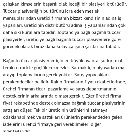
çalışkan kimselerin başarılı olabileceği bir plasiyerlik türüdür.
Tüccar plasiyerliğin bu türünü icra eden meslek
mensuplarından üretici firmanın bizzat kendisinin adına iş
yapanları, üreticinin distribütörü adına iş yapanlarından çok
daha sıkı kurallara tabidir. Toptancıya bağlı bağımlı tüccar
plasiyerler, üreticiye bağlı bağımlı tüccar plasiyerlere göre,
göreceli olarak biraz daha kolay çalışma şartlarına tabidir.
Bağımlı tüccar plasiyerler için en büyük avantaj şudur; mal
temin etmekte güçlük çekmezler. Satmak için piyasadan mal
arayıp toplamalarına gerek yoktur. Satış yapacakları
perakendeciler bellidir. Rakip firmaların fiyat rekabetlerinde,
üretici firmanın ticari pazarlama ve satış departmanının
desteklerinin arkalarında olması gerekir. Eğer üretici firma
fiyat rekabetinde destek olmazsa bağımlı tüccar plasiyerinin
satışları düşer. Tek bir üreticinin ürünlerini satmaya
odaklanabilmek ve sattıkları ürünlerin perakendeden gelen
iadelerini üretici firmaya geri verebilmeleri diğer
avantajlarıdır.