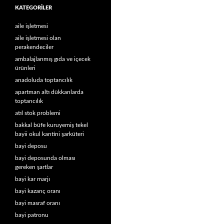
KATEGORILER
aile işletmesi
aile işletmesi olan
perakendeciler
ambalajlanmış gıda ve içecek
ürünleri
anadoluda toptancılık
apartman altı dükkanlarda
toptancılık
atıl stok problemi
bakkal büfe kuruyemiş tekel
bayii okul kantini şarküteri
bayi deposu
bayi deposunda olması
gereken şartlar
bayi kar marjı
bayi kazanç oranı
bayi masraf oranı
bayi patronu