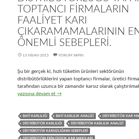
TOPTANCI FIRMALARIN
FAALIYET KARI
ÇIKARAMAMALARININ E
ÖNEMLI SEBEPLERI.
13 NISAN 2015
YORUM YAPIN
Şu bir gerçek ki, hızlı tüketim ürünleri sektörünün
distribütörlüklerini yapan toptancı firmalar, üretici firma
tarafından uzunca bir zamandır karsız olarak çalıştırılmak
27-Hızlı tüketim ürünleri distribütörlüğü yapan toptancı 
yazısına devam et
→
BAYI KARLILIĞI
BAYI KARLILIK ANALIZI
DISTRIBÜTÖR KAR MA
DISTRIBÜTÖR KARLILIĞI
DISTRIBÜTÖR KARLILIK ANALIZI
DISTRIBÜTÖR KARSIZLIĞININ SEBEPLERI
DISTRIBÜTÖRLERIN DÜŞÜK KAR MARJLARI