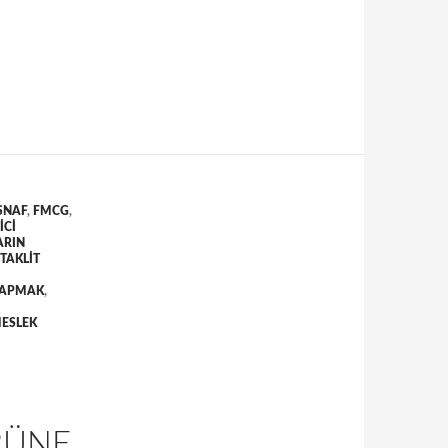
SNAF
,
FMCG
,
ICI
ARIN
TAKLIT
 YAPMAK
,
ESLEK
RÜNE