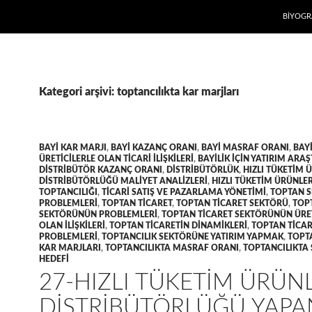
İÇERIĞE
BIYOGR
Kategori arşivi: toptancılıkta kar marjları
BAYI KAR MARJI
,
BAYI KAZANÇ ORANI
,
BAYI MASRAF ORANI
,
BAY
ÜRETICILERLE OLAN TICARI ILIŞKILERI
,
BAYILIK IÇIN YATIRIM ARA
DISTRIBÜTÖR KAZANÇ ORANI
,
DISTRIBÜTÖRLÜK
,
HIZLI TÜKETIM 
DISTRIBÜTÖRLÜĞÜ MALIYET ANALIZLERI
,
HIZLI TÜKETIM ÜRÜNLER
TOPTANCILIĞI
,
TICARI SATIŞ VE PAZARLAMA YÖNETIMI
,
TOPTAN 
PROBLEMLERI
,
TOPTAN TICARET
,
TOPTAN TICARET SEKTÖRÜ
,
TOP
SEKTÖRÜNÜN PROBLEMLERI
,
TOPTAN TICARET SEKTÖRÜNÜN ÜRET
OLAN ILIŞKILERI
,
TOPTAN TICARETIN DINAMIKLERI
,
TOPTAN TICAR
PROBLEMLERI
,
TOPTANCILIK SEKTÖRÜNE YATIRIM YAPMAK
,
TOPT
KAR MARJLARI
,
TOPTANCILIKTA MASRAF ORANI
,
TOPTANCILIKTA 
HEDEFI
27-HIZLI TÜKETIM ÜRÜN
DISTRIBÜTÖRLÜĞÜ YAPA