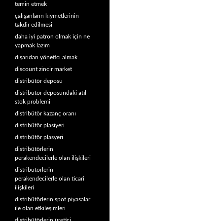
temin etmek
çalışanların kıymetlerinin
takdir edilmesi
daha iyi patron olmak için ne
yapmak lazım
dışarıdan yönetici almak
discount zincir market
distribütör deposu
distribütör deposundaki atıl
stok problemi
distribütör kazanç oranı
distribütör plasiyeri
distribütör plasyeri
distribütörlerin
perakendecilerle olan ilişkileri
distribütörlerin
perakendecilerle olan ticari
ilişkileri
distribütörlerin spot piyasalar
ile olan etkileşimleri
distribütörlerin üretici