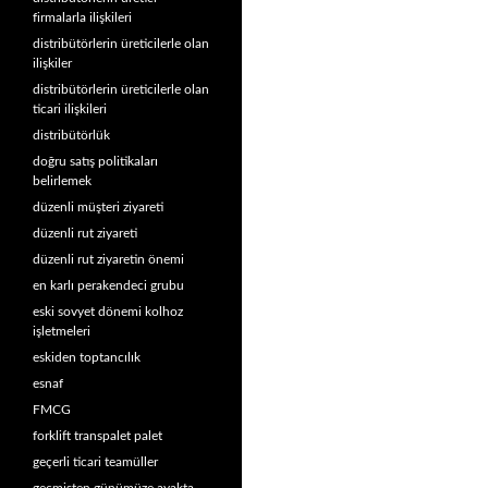
firmalarla ilişkileri
distribütörlerin üreticilerle olan
ilişkiler
distribütörlerin üreticilerle olan
ticari ilişkileri
distribütörlük
doğru satış politikaları
belirlemek
düzenli müşteri ziyareti
düzenli rut ziyareti
düzenli rut ziyaretin önemi
en karlı perakendeci grubu
eski sovyet dönemi kolhoz
işletmeleri
eskiden toptancılık
esnaf
FMCG
forklift transpalet palet
geçerli ticari teamüller