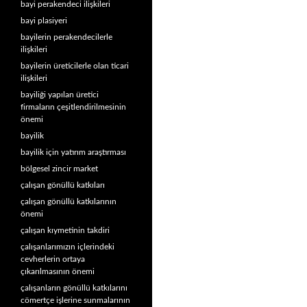
bayi perakendeci ilişkileri
bayi plasiyeri
bayilerin perakendecilerle
ilişkileri
bayilerin üreticilerle olan ticari
ilişkileri
bayiliği yapılan üretici
firmaların çeşitlendirilmesinin
önemi
bayilik
bayilik için yatırım araştırması
bölgesel zincir market
çalışan gönüllü katkıları
çalışan gönüllü katkılarının
önemi
çalışan kıymetinin takdiri
çalışanlarımızın içlerindeki
cevherlerin ortaya
çıkarılmasının önemi
çalışanların gönüllü katkılarını
cömertçe işlerine sunmalarının