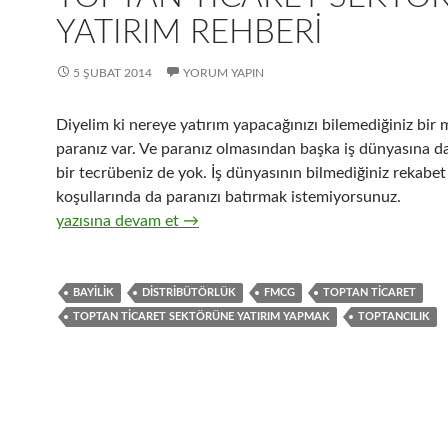
YATIRIM REHBERI
5 ŞUBAT 2014
YORUM YAPIN
Diyelim ki nereye yatırım yapacağınızı bilemediğiniz bir 
paranız var. Ve paranız olmasından başka iş dünyasına d
bir tecrübeniz de yok. İş dünyasının bilmediğiniz rekabet
koşullarında da paranızı batırmak istemiyorsunuz.
2-Hızlı tüketim ürünlerinin ( FMCG ) toptan ticaret sekt
yazısına devam et
→
BAYILIK
DISTRIBÜTÖRLÜK
FMCG
TOPTAN TICARET
TOPTAN TICARET SEKTÖRÜNE YATIRIM YAPMAK
TOPTANCILIK