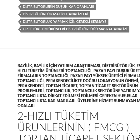
DISTRIBÜTÖRLERIN DÜŞÜK KAR ORANLARI
DISTRIBÜTÖRLÜK MALIYET ANALIZLERI
DISTRIBÜTÖRLÜK YAPMAK IÇIN GEREKLI SERMAYE
HIZLI TÜKETIM ÜRÜNLERI DISTRIBÜTÖRLÜĞÜ MASRAF ANALIZI
BAYILIK
,
BAYILIK IÇIN YATIRIM ARAŞTIRMASI
,
DISTRIBÜTÖRLÜK
,
E
HIZLI TÜKETIM ÜRÜNLERI TOPTANCILIĞI
,
PAZAR PAYI DÜŞÜK ÜRET
FIRMALARIN TOPTANCILIĞI
,
PAZAR PAYI YÜKSEK ÜRETICI FIRMAL
TOPTANCILIĞI
,
PERAKENDECILIKTE DOĞRU LOKASYONUN ÖNEMI
,
PERAKENDECI
,
TOPTAN TICARET
,
TOPTAN TICARET SEKTÖRÜNÜN
PROBLEMLERI
,
TOPTANCILIK
,
TOPTANCILIK SEKTÖRÜNE YATIRIM
TOPTANCILIKTA DIKKAT EDILMESI EDILMESI GEREKEN HUSUSLAR
,
TOPTANCILIKTA KAR MARJLARI
,
ÜYELERINE HIZMET SUNMAYAN M
ODALARI
2-HIZLI TÜKETIM
ÜRÜNLERININ ( FMCG )
TOPTAN TICARET SEKTÖ