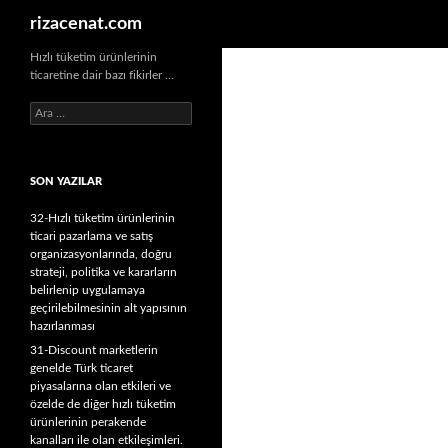
Ara
rizacenat.com
Hızlı tüketim ürünlerinin
ticaretine dair bazı fikirler …
A
r
a
m
SON YAZILAR
a
:
32-Hızlı tüketim ürünlerinin
ticari pazarlama ve satış
organizasyonlarında, doğru
strateji, politika ve kararların
belirlenip uygulamaya
geçirilebilmesinin alt yapısının
hazırlanması
31-Discount marketlerin
genelde Türk ticaret
piyasalarına olan etkileri ve
özelde de diğer hızlı tüketim
ürünlerinin perakende
kanalları ile olan etkileşimleri.