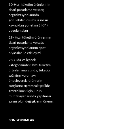
30-Hızlı tüketim ürünlerinin
ticari pazarlama ve satış
organizasyonlarında
görülebilen olumsuz insan
kaynakları yönetimi ( İKY )
uygulamaları
29- Hızlı tüketim ürünlerinin
ticari pazarlama ve satış
organizasyonlarının spot
piyasalar ile etkileşimi
28-Gıda ve içecek
kategorisindeki hızlı tüketim
ürünleri imalatında, tüketici
sağlığını korumayı
önceleyerek, ürünlerin
satışlarını sıçratacak şekilde
artırabilmek için, ürün
muhteviyatlarında yapılması
zaruri olan değişiklerin önemi.
SON YORUMLAR