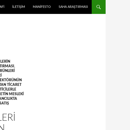
 ATLA
AFI
İLETIŞIM
MANIFESTO
SAHA ARAŞTIRMASI
ILERIN
ŞTIRMASI
,
ÜRÜNLERI
I
SEKTÖRÜNÜN
TAN TICARET
ICILERLE
ETIN MESLEKI
ANCILIKTA
SATIŞ
LERI
N