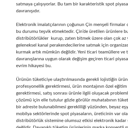
satmaya çalışıyorlar. Bu tam bir karakteristik spot piyasa
davranışıdır.
Elektronik imalatçılarının çoğunun Çin menşeli firmalar 
bu durumu teşvik etmektedir. Çin’de üretilen ürünlere b
distribütörlükler kurup, zaten bitmek üzere olan çok az 
geleneksel kanal perakendecilerine satmak için organiza
kurmak artık mümkün değildir. Yeni ticari teamüllere ve t
davranışlarına uygun olarak değişim geçiren ticari piyasal
evrim hikayesi bu.
Ürünün tüketiciye ulaştırılmasında gerekli lojistiğin ürün
profesyonellik gerektirmesi, ürün montajının özel eğitim
gerektirmesi, satış sonrası ürünle ilgili oluşacak problem
çözümü için elle tutulur gözle görülür muhatabının tüket
bir adreste bulunabilmesi gerekliliği yüzünden, beyaz eş
mobilya sektörlerinde spot piyasaların, üreticinin var ol
distribütörlük sistemine olumsuz etkisi elektronik kadar 
değildir. Dayanıklı tüketim ürünlerinin marka konseptli 