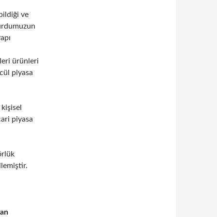
ildiği ve
 yurdumuzun
yapı
leri ürünleri
ncül piyasa
kişisel
cari piyasa
örlük
lemiştir.
n
lan