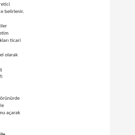
retici
e belirlenir.
iler
ketim
ları ticari
el olarak
ış
fi
 görünürde
le
umu açarak
ile