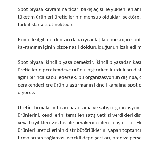
Spot piyasa kavramına ticari bakış açısı ile yüklenilen an
tüketim ürünleri üreticilerinin mensup oldukları sektöre g
farklılıklar arz etmektedir.
Konu ile ilgili derdimizin daha iyi anlatılabilmesi için spo
kavramının içinin bizce nasıl doldurulduğunun izah edilm
Spot piyasa ikincil piyasa demektir. İkincil piyasadan kası
üreticilerin perakendeye ürün ulaştırırken kurdukları dis
ağını birincil kabul edersek, bu organizasyonun dışında, 
perakendecilere ürün ulaştırmanın ikincil kanalına spot 
diyoruz.
Üretici firmaların ticari pazarlama ve satış organizasyonl
ürünlerini, kendilerini temsilen satış yetkisi verdikleri dis
veya bayilikleri vasıtası ile perakendecilere ulaştırırlar. H
ürünleri üreticilerinin distribütörlüklerini yapan toptancı
firmalarının sağlaması gerekli depo şartları, araç ve perso