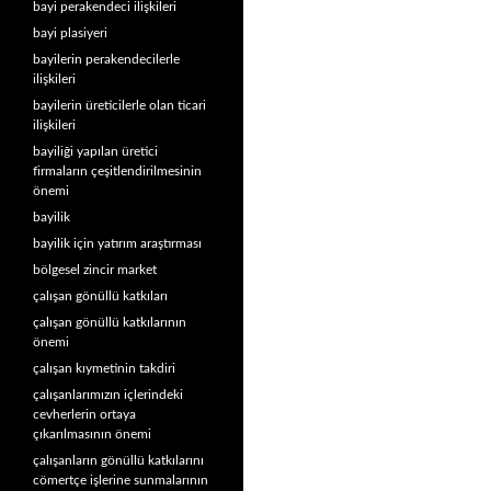
bayi perakendeci ilişkileri
bayi plasiyeri
bayilerin perakendecilerle
ilişkileri
bayilerin üreticilerle olan ticari
ilişkileri
bayiliği yapılan üretici
firmaların çeşitlendirilmesinin
önemi
bayilik
bayilik için yatırım araştırması
bölgesel zincir market
çalışan gönüllü katkıları
çalışan gönüllü katkılarının
önemi
çalışan kıymetinin takdiri
çalışanlarımızın içlerindeki
cevherlerin ortaya
çıkarılmasının önemi
çalışanların gönüllü katkılarını
cömertçe işlerine sunmalarının