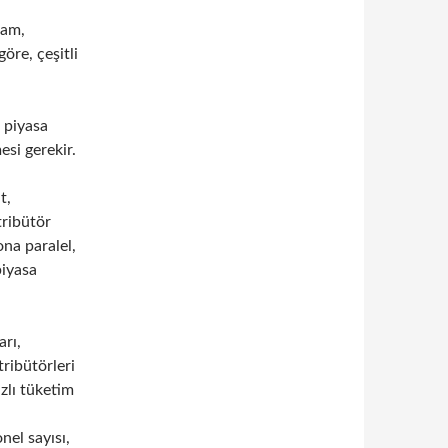
lam,
öre, çeşitli
t piyasa
esi gerekir.
t,
tribütör
ona paralel,
piyasa
arı,
tribütörleri
ızlı tüketim
nel sayısı,