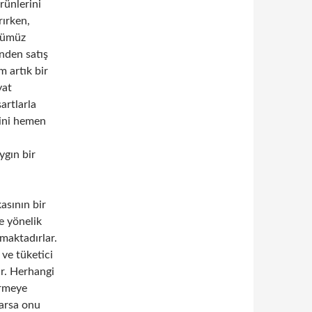
rünlerini
rırken,
üğümüz
nden satış
m artık bir
yat
artlarla
mini hemen
ygın bir
asının bir
re yönelik
rmaktadırlar.
ve tüketici
r. Herhangi
irmeye
larsa onu