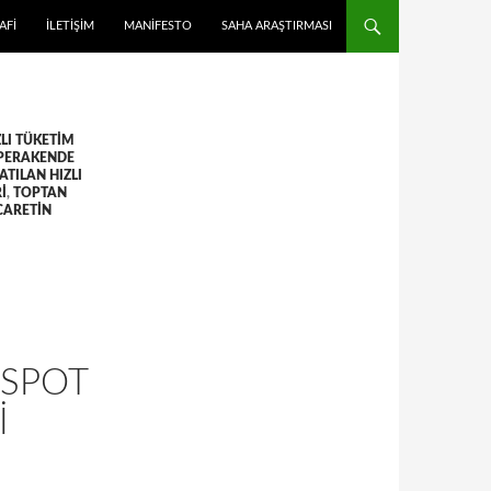
 ATLA
AFI
İLETIŞIM
MANIFESTO
SAHA ARAŞTIRMASI
ZLI TÜKETIM
PERAKENDE
ATILAN HIZLI
I
,
TOPTAN
CARETIN
 SPOT
I