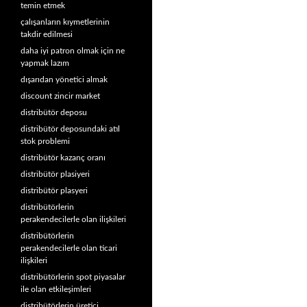
temin etmek
çalışanların kıymetlerinin
takdir edilmesi
daha iyi patron olmak için ne
yapmak lazım
dışarıdan yönetici almak
discount zincir market
distribütör deposu
distribütör deposundaki atıl
stok problemi
distribütör kazanç oranı
distribütör plasiyeri
distribütör plasyeri
distribütörlerin
perakendecilerle olan ilişkileri
distribütörlerin
perakendecilerle olan ticari
ilişkileri
distribütörlerin spot piyasalar
ile olan etkileşimleri
distribütörlerin üretici