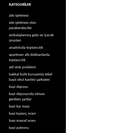
KATEGORILER
aile işletmesi
aile işletmesi olan
perakendeciler
ambalajlanmış gıda ve içecek
ürünleri
anadoluda toptancılık
apartman altı dükkanlarda
toptancılık
atıl stok problemi
bakkal büfe kuruyemiş tekel
bayii okul kantini şarküteri
bayi deposu
bayi deposunda olması
gereken şartlar
bayi kar marjı
bayi kazanç oranı
bayi masraf oranı
bayi patronu