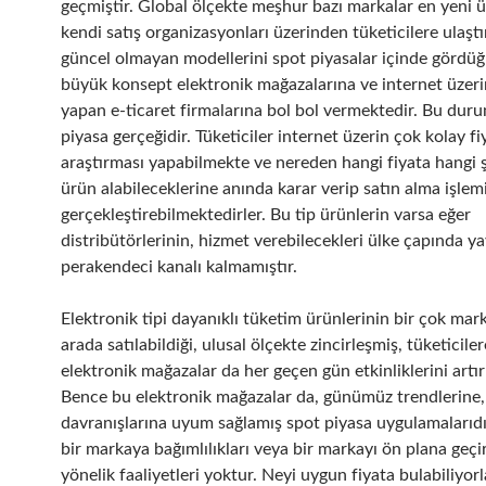
geçmiştir. Global ölçekte meşhur bazı markalar en yeni ü
kendi satış organizasyonları üzerinden tüketicilere ulaştı
güncel olmayan modellerini spot piyasalar içinde görd
büyük konsept elektronik mağazalarına ve internet üzeri
yapan e-ticaret firmalarına bol bol vermektedir. Bu duru
piyasa gerçeğidir. Tüketiciler internet üzerin çok kolay fi
araştırması yapabilmekte ve nereden hangi fiyata hangi ş
ürün alabileceklerine anında karar verip satın alma işle
gerçekleştirebilmektedirler. Bu tip ürünlerin varsa eğer
distribütörlerinin, hizmet verebilecekleri ülke çapında ya
perakendeci kanalı kalmamıştır.
Elektronik tipi dayanıklı tüketim ürünlerinin bir çok mark
arada satılabildiği, ulusal ölçekte zincirleşmiş, tüketicile
elektronik mağazalar da her geçen gün etkinliklerini artı
Bence bu elektronik mağazalar da, günümüz trendlerine, 
davranışlarına uyum sağlamış spot piyasa uygulamalarıdı
bir markaya bağımlılıkları veya bir markayı ön plana geç
yönelik faaliyetleri yoktur. Neyi uygun fiyata bulabiliyor