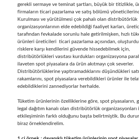
gerekli sermaye ve teminat şartları, büyük bir titizlikle, ü
firmaların ticari pazarlama ve satış bölümü yöneticilerinc
Kurulması ve yürütülmesi çok pahalı olan distribütörlük
organizasyonlarının elde edebildiği faaliyet karları, üretic
tarafından fevkalade sorunlu hale getirilmişken, hızlı tü
ürünleri üreticileri ticari pazarlama açısından, oluşturduk
risklere karşı kendilerini güvende hissedebilmek için,
distribütörlükleri vasıtası kurdukları organizasyona paral
ilaveten spot piyasalara da ürün akıtmayı çok severler.
Distribütörlüklerine yaptıramadıklarını düşündükleri sat
rakamlarını, spot piyasalara verebildikleri ürünler ile tela
edebildiklerini zannediyorlar herhalde.
Tüketim ürünlerinin özelliklerine göre, spot piyasaların,
legal dağıtım kanalı olan distribütörlük organizasyonları i
etkileşiminin farklı olduğunu başta belirtmiştik. Bu dur
biraz örneklendirelim.
1.ci örnek ; dayanıklı tüketim ürünlerinin spot piyasalar 