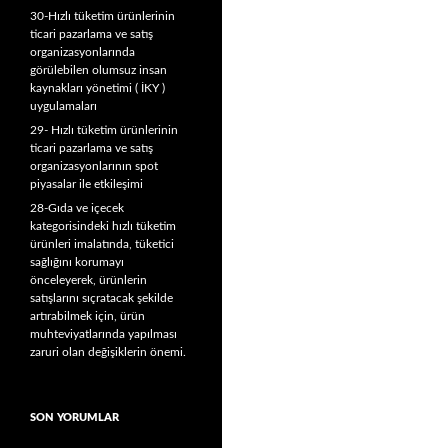
30-Hızlı tüketim ürünlerinin
ticari pazarlama ve satış
organizasyonlarında
görülebilen olumsuz insan
kaynakları yönetimi ( İKY )
uygulamaları
29- Hızlı tüketim ürünlerinin
ticari pazarlama ve satış
organizasyonlarının spot
piyasalar ile etkileşimi
28-Gıda ve içecek
kategorisindeki hızlı tüketim
ürünleri imalatında, tüketici
sağlığını korumayı
önceleyerek, ürünlerin
satışlarını sıçratacak şekilde
artırabilmek için, ürün
muhteviyatlarında yapılması
zaruri olan değişiklerin önemi.
SON YORUMLAR