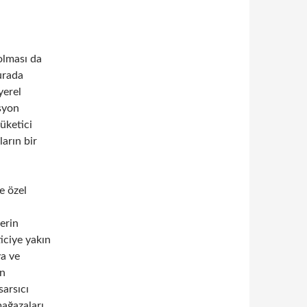
olması da
urada
yerel
syon
üketici
arın bir
e özel
lerin
iciye yakın
ya ve
an
sarsıcı
mağazaları