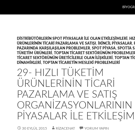
İÇERIĞE
BIYOGR
DISTRIBÜTÖRLERIN SPOT PIYASALAR ILE OLAN ETKILEŞIMLERI
,
HI
ÜRÜNLERININ TICARI PAZARLAMA VE SATIŞI
,
IKINCIL PIYASALAR
,
PAZARINDA KARŞILAŞILAN PROBLEMLER
,
SPOT PIYASA
,
SPOTTA S
TÜKETIM ÜRÜNLERI
,
TOPTAN TICARET SEKTÖRÜNÜN PROBLEMLER
TICARET SEKTÖRÜNÜN ÜRETICILERLE OLAN ILIŞKILERI
,
TOPTAN TI
DINAMIKLERI
,
TOPTAN TICARETIN MESLEKI PROBLEMLERI
29- HIZLI TÜKETIM
ÜRÜNLERININ TICARI
PAZARLAMA VE SATIŞ
ORGANIZASYONLARININ
PIYASALAR ILE ETKILEŞIM
30 EYLÜL 2015
RIZACENAT
YORUM YAPIN