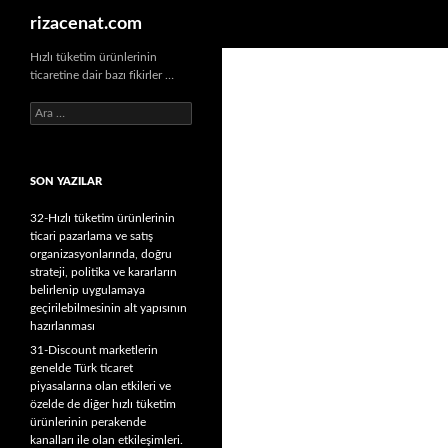
Ara
rizacenat.com
Hızlı tüketim ürünlerinin
ticaretine dair bazı fikirler …
A
r
a
m
SON YAZILAR
a
:
32-Hızlı tüketim ürünlerinin
ticari pazarlama ve satış
organizasyonlarında, doğru
strateji, politika ve kararların
belirlenip uygulamaya
geçirilebilmesinin alt yapısının
hazırlanması
31-Discount marketlerin
genelde Türk ticaret
piyasalarına olan etkileri ve
özelde de diğer hızlı tüketim
ürünlerinin perakende
kanalları ile olan etkileşimleri.