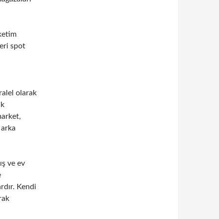
ketim
eri spot
ralel olarak
ak
market,
 arka
ış ve ev
e
rdır. Kendi
rak