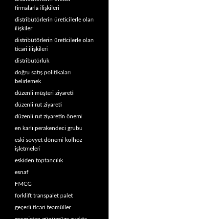
firmalarla ilişkileri
distribütörlerin üreticilerle olan
ilişkiler
distribütörlerin üreticilerle olan
ticari ilişkileri
distribütörlük
doğru satış politikaları
belirlemek
düzenli müşteri ziyareti
düzenli rut ziyareti
düzenli rut ziyaretin önemi
en karlı perakendeci grubu
eski sovyet dönemi kolhoz
işletmeleri
eskiden toptancılık
esnaf
FMCG
forklift transpalet palet
geçerli ticari teamüller