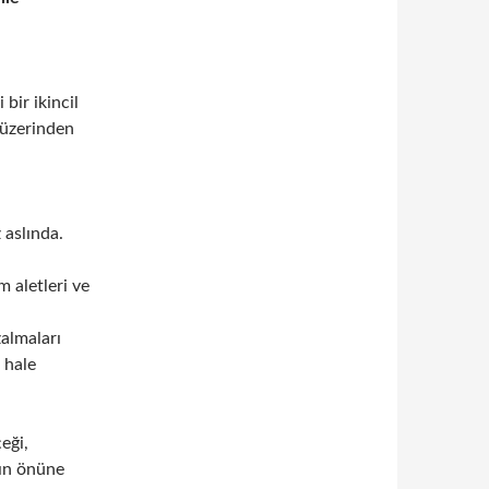
bir ikincil
 üzerinden
 aslında.
m aletleri ve
almaları
 hale
eği,
nın önüne