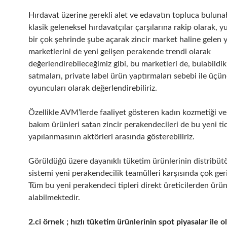
Hırdavat üzerine gerekli alet ve edavatın topluca bulunab
klasik geleneksel hırdavatçılar çarşılarına rakip olarak,
bir çok şehrinde şube açarak zincir market haline gelen 
marketlerini de yeni gelişen perakende trendi olarak
değerlendirebileceğimiz gibi, bu marketleri de, bulabildik
satmaları, private label ürün yaptırmaları sebebi ile üçü
oyuncuları olarak değerlendirebiliriz.
Özellikle AVM’lerde faaliyet gösteren kadın kozmetiği ve 
bakım ürünleri satan zincir perakendecileri de bu yeni ti
yapılanmasının aktörleri arasında gösterebiliriz.
Görüldüğü üzere dayanıklı tüketim ürünlerinin distribüt
sistemi yeni perakendecilik teamülleri karşısında çok geri
Tüm bu yeni perakendeci tipleri direkt üreticilerden ürü
alabilmektedir.
2.ci örnek ; hızlı tüketim ürünlerinin spot piyasalar ile o