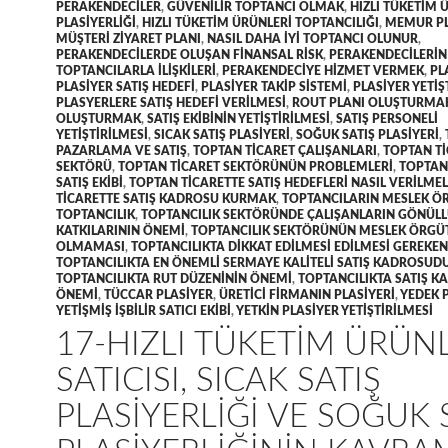
PERAKENDECILER
,
GÜVENILIR TOPTANCI OLMAK
,
HIZLI TÜKETIM 
PLASIYERLIĞI
,
HIZLI TÜKETIM ÜRÜNLERI TOPTANCILIĞI
,
MEMUR PL
MÜŞTERI ZIYARET PLANI
,
NASIL DAHA IYI TOPTANCI OLUNUR
,
PERAKENDECILERDE OLUŞAN FINANSAL RISK
,
PERAKENDECILERIN
TOPTANCILARLA ILIŞKILERI
,
PERAKENDECIYE HIZMET VERMEK
,
PL
PLASIYER SATIŞ HEDEFI
,
PLASIYER TAKIP SISTEMI
,
PLASIYER YETIŞ
PLASYERLERE SATIŞ HEDEFI VERILMESI
,
ROUT PLANI OLUŞTURMA
OLUŞTURMAK
,
SATIŞ EKIBININ YETIŞTIRILMESI
,
SATIŞ PERSONELI
YETIŞTIRILMESI
,
SICAK SATIŞ PLASIYERI
,
SOĞUK SATIŞ PLASIYERI
,
PAZARLAMA VE SATIŞ
,
TOPTAN TICARET ÇALIŞANLARI
,
TOPTAN T
SEKTÖRÜ
,
TOPTAN TICARET SEKTÖRÜNÜN PROBLEMLERI
,
TOPTAN
SATIŞ EKIBI
,
TOPTAN TICARETTE SATIŞ HEDEFLERI NASIL VERILMEL
TICARETTE SATIŞ KADROSU KURMAK
,
TOPTANCILARIN MESLEK Ö
TOPTANCILIK
,
TOPTANCILIK SEKTÖRÜNDE ÇALIŞANLARIN GÖNÜL
KATKILARININ ÖNEMI
,
TOPTANCILIK SEKTÖRÜNÜN MESLEK ÖRGÜ
OLMAMASI
,
TOPTANCILIKTA DIKKAT EDILMESI EDILMESI GEREKE
TOPTANCILIKTA EN ÖNEMLI SERMAYE KALITELI SATIŞ KADROSUD
TOPTANCILIKTA RUT DÜZENININ ÖNEMI
,
TOPTANCILIKTA SATIŞ 
ÖNEMI
,
TÜCCAR PLASIYER
,
ÜRETICI FIRMANIN PLASIYERI
,
YEDEK 
YETIŞMIŞ IŞBILIR SATICI EKIBI
,
YETKIN PLASIYER YETIŞTIRILMESI
17-HIZLI TÜKETIM ÜRÜN
SATICISI, SICAK SATIŞ
PLASIYERLIĞI VE SOĞUK 