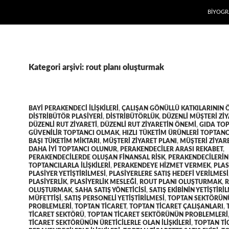
İÇERIĞE
BIYOGR
Kategori arşivi: rout planı oluşturmak
BAYI PERAKENDECI ILIŞKILERI
,
ÇALIŞAN GÖNÜLLÜ KATKILARININ 
DISTRIBÜTÖR PLASIYERI
,
DISTRIBÜTÖRLÜK
,
DÜZENLI MÜŞTERI ZIY
DÜZENLI RUT ZIYARETI
,
DÜZENLI RUT ZIYARETIN ÖNEMI
,
GIDA TOP
GÜVENILIR TOPTANCI OLMAK
,
HIZLI TÜKETIM ÜRÜNLERI TOPTANC
BAŞI TÜKETIM MIKTARI
,
MÜŞTERI ZIYARET PLANI
,
MÜŞTERI ZIYAR
DAHA IYI TOPTANCI OLUNUR
,
PERAKENDECILER ARASI REKABET
,
PERAKENDECILERDE OLUŞAN FINANSAL RISK
,
PERAKENDECILERIN
TOPTANCILARLA ILIŞKILERI
,
PERAKENDEYE HIZMET VERMEK
,
PLAS
PLASIYER YETIŞTIRILMESI
,
PLASIYERLERE SATIŞ HEDEFI VERILMESI
PLASIYERLIK
,
PLASIYERLIK MESLEĞI
,
ROUT PLANI OLUŞTURMAK
,
R
OLUŞTURMAK
,
SAHA SATIŞ YÖNETICISI
,
SATIŞ EKIBININ YETIŞTIRI
MÜFETTIŞI
,
SATIŞ PERSONELI YETIŞTIRILMESI
,
TOPTAN SEKTÖRÜN
PROBLEMLERI
,
TOPTAN TICARET
,
TOPTAN TICARET ÇALIŞANLARI
,
TICARET SEKTÖRÜ
,
TOPTAN TICARET SEKTÖRÜNÜN PROBLEMLERI
TICARET SEKTÖRÜNÜN ÜRETICILERLE OLAN ILIŞKILERI
,
TOPTAN TI