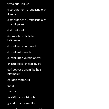
firmalarla ilişkileri
distribütörlerin üreticilerle olan
ilişkiler
distribütörlerin üreticilerle olan
ticari ilişkileri
distribütörlük
doğru satış politikaları
belirlemek
düzenli müşteri ziyareti
düzenli rut ziyareti
düzenli rut ziyaretin önemi
en karlı perakendeci grubu
eski sovyet dönemi kolhoz
işletmeleri
eskiden toptancılık
esnaf
FMCG
forklift transpalet palet
geçerli ticari teamüller