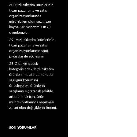
30-Hızlı tüketim ürünlerinin
ticari pazarlama ve satış
organizasyonlarında
görülebilen olumsuz insan
kaynakları yönetimi ( İKY )
uygulamaları
29- Hızlı tüketim ürünlerinin
ticari pazarlama ve satış
organizasyonlarının spot
piyasalar ile etkileşimi
28-Gıda ve içecek
kategorisindeki hızlı tüketim
ürünleri imalatında, tüketici
sağlığını korumayı
önceleyerek, ürünlerin
satışlarını sıçratacak şekilde
artırabilmek için, ürün
muhteviyatlarında yapılması
zaruri olan değişiklerin önemi.
SON YORUMLAR