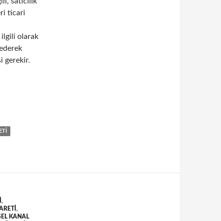
li, satıcılık
i ticari
lgili olarak
 ederek
 gerekir.
ecileri ziyaret etmenin önemi
ETI
I
,
ARETI
,
SEL KANAL