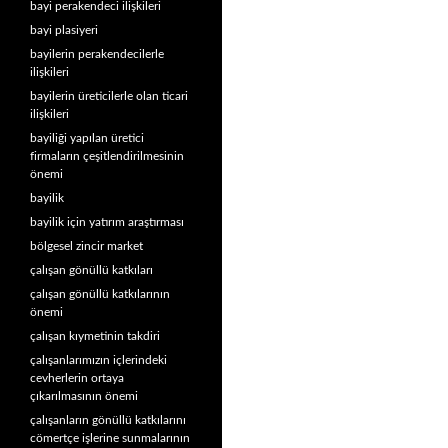
bayi perakendeci ilişkileri
bayi plasiyeri
bayilerin perakendecilerle
ilişkileri
bayilerin üreticilerle olan ticari
ilişkileri
bayiliği yapılan üretici
firmaların çeşitlendirilmesinin
önemi
bayilik
bayilik için yatırım araştırması
bölgesel zincir market
çalışan gönüllü katkıları
çalışan gönüllü katkılarının
önemi
çalışan kıymetinin takdiri
çalışanlarımızın içlerindeki
cevherlerin ortaya
çıkarılmasının önemi
çalışanların gönüllü katkılarını
cömertçe işlerine sunmalarının