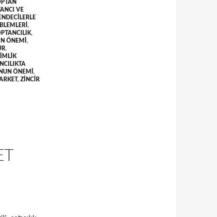
OPTAN
ANCI VE
ENDECILERLE
OBLEMLERI
,
PTANCILIK
,
IN ÖNEMI
,
UR
,
IMLIK
NCILIKTA
UNUN ÖNEMI
,
MARKET
,
ZINCIR
ET