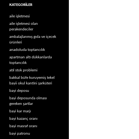
KATEGORILER
aile işletmesi
aile işletmesi olan
perakendeciler
ambalajlanmış gıda ve içecek
ürünleri
anadoluda toptancılık
apartman altı dükkanlarda
toptancılık
atıl stok problemi
bakkal büfe kuruyemiş tekel
bayii okul kantini şarküteri
bayi deposu
bayi deposunda olması
gereken şartlar
bayi kar marjı
bayi kazanç oranı
bayi masraf oranı
bayi patronu