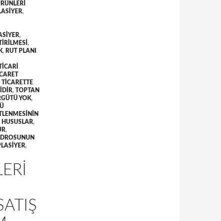
ÜRÜNLERI
ASIYER
,
ASIYER
,
TIRILMESI
,
K
,
RUT PLANI
TICARI
ICARET
 TICARETTE
IDIR
,
TOPTAN
RGÜTÜ YOK
,
LÜ
TLENMESININ
N HUSUSLAR
,
UR
,
KADROSUNUN
PLASIYER
,
LERI
SATIŞ