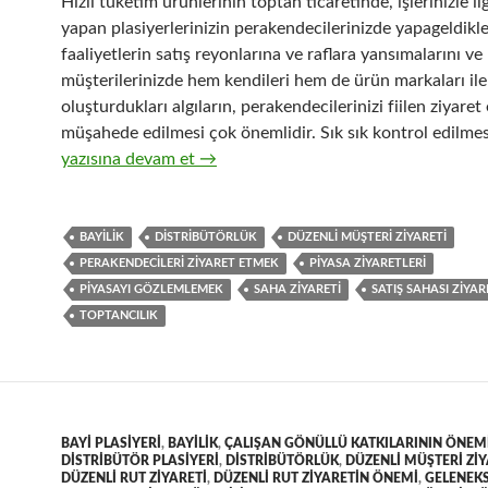
Hızlı tüketim ürünlerinin toptan ticaretinde, işlerinizle ilgi
yapan plasiyerlerinizin perakendecilerinizde yapageldikler
faaliyetlerin satış reyonlarına ve raflara yansımalarını ve
müşterilerinizde hem kendileri hem de ürün markaları ile i
oluşturdukları algıların, perakendecilerinizi fiilen ziyaret
müşahede edilmesi çok önemlidir. Sık sık kontrol edilmesi
18-Hızlı tüketim ürünlerinin toptan ticaretinde perakend
yazısına devam et
→
BAYILIK
DISTRIBÜTÖRLÜK
DÜZENLI MÜŞTERI ZIYARETI
PERAKENDECILERI ZIYARET ETMEK
PIYASA ZIYARETLERI
PIYASAYI GÖZLEMLEMEK
SAHA ZIYARETI
SATIŞ SAHASI ZIYAR
TOPTANCILIK
BAYI PLASIYERI
,
BAYILIK
,
ÇALIŞAN GÖNÜLLÜ KATKILARININ ÖNEM
DISTRIBÜTÖR PLASIYERI
,
DISTRIBÜTÖRLÜK
,
DÜZENLI MÜŞTERI ZIY
DÜZENLI RUT ZIYARETI
,
DÜZENLI RUT ZIYARETIN ÖNEMI
,
GELENEK