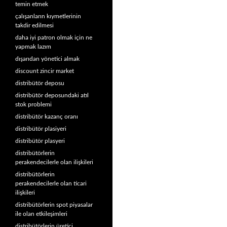
temin etmek
çalışanların kıymetlerinin
takdir edilmesi
daha iyi patron olmak için ne
yapmak lazım
dışarıdan yönetici almak
discount zincir market
distribütör deposu
distribütör deposundaki atıl
stok problemi
distribütör kazanç oranı
distribütör plasiyeri
distribütör plasyeri
distribütörlerin
perakendecilerle olan ilişkileri
distribütörlerin
perakendecilerle olan ticari
ilişkileri
distribütörlerin spot piyasalar
ile olan etkileşimleri
distribütörlerin üretici