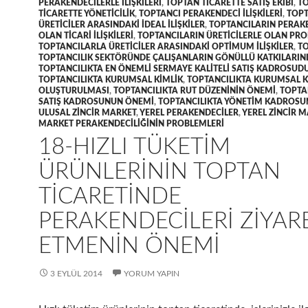
PERAKENDECILERLE ILIŞKILERI
,
TOPTAN TICARETTE SATIŞ EKIBI
,
T
TICARETTE YÖNETICILIK
,
TOPTANCI PERAKENDECI ILIŞKILERI
,
TOPT
ÜRETICILER ARASINDAKI IDEAL ILIŞKILER
,
TOPTANCILARIN PERAK
OLAN TICARI ILIŞKILERI
,
TOPTANCILARIN ÜRETICILERLE OLAN PR
TOPTANCILARLA ÜRETICILER ARASINDAKI OPTIMUM ILIŞKILER
,
TO
TOPTANCILIK SEKTÖRÜNDE ÇALIŞANLARIN GÖNÜLLÜ KATKILARIN
TOPTANCILIKTA EN ÖNEMLI SERMAYE KALITELI SATIŞ KADROSUD
TOPTANCILIKTA KURUMSAL KIMLIK
,
TOPTANCILIKTA KURUMSAL K
OLUŞTURULMASI
,
TOPTANCILIKTA RUT DÜZENININ ÖNEMI
,
TOPTA
SATIŞ KADROSUNUN ÖNEMI
,
TOPTANCILIKTA YÖNETIM KADROS
ULUSAL ZINCIR MARKET
,
YEREL PERAKENDECILER
,
YEREL ZINCIR 
MARKET PERAKENDECILIĞININ PROBLEMLERI
18-HIZLI TÜKETIM
ÜRÜNLERININ TOPTAN
TICARETINDE
PERAKENDECILERI ZIYAR
ETMENIN ÖNEMI
3 EYLÜL 2014
YORUM YAPIN