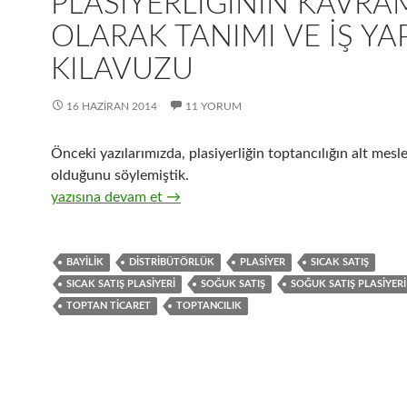
PLASIYERLIĞININ KAVRA
OLARAK TANIMI VE IŞ Y
KILAVUZU
16 HAZIRAN 2014
11 YORUM
Önceki yazılarımızda, plasiyerliğin toptancılığın alt mesl
olduğunu söylemiştik.
17-Hızlı tüketim ürünleri satıcısı, sıcak satış plasiyerliğ
yazısına devam et
→
BAYILIK
DISTRIBÜTÖRLÜK
PLASIYER
SICAK SATIŞ
SICAK SATIŞ PLASIYERI
SOĞUK SATIŞ
SOĞUK SATIŞ PLASIYERI
TOPTAN TICARET
TOPTANCILIK