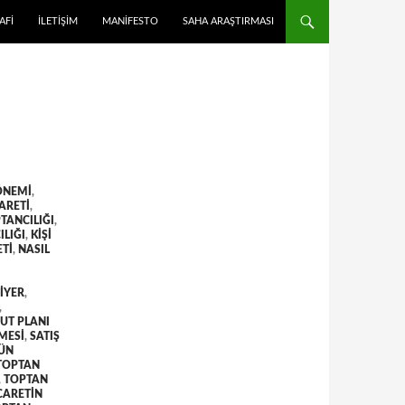
 ATLA
AFI
İLETIŞIM
MANIFESTO
SAHA ARAŞTIRMASI
ÖNEMI
,
ARETI
,
TANCILIĞI
,
ILIĞI
,
KIŞI
ETI
,
NASIL
IYER
,
,
UT PLANI
LMESI
,
SATIŞ
ÜN
TOPTAN
,
TOPTAN
CARETIN