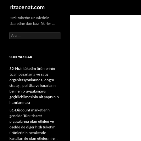
Ara
rizacenat.com
Hızlı tüketim ürünlerinin
ticaretine dair bazı fikirler …
A
r
a
m
SON YAZILAR
a
:
32-Hızlı tüketim ürünlerinin
ticari pazarlama ve satış
organizasyonlarında, doğru
strateji, politika ve kararların
belirlenip uygulamaya
geçirilebilmesinin alt yapısının
hazırlanması
31-Discount marketlerin
genelde Türk ticaret
piyasalarına olan etkileri ve
özelde de diğer hızlı tüketim
ürünlerinin perakende
kanalları ile olan etkileşimleri.