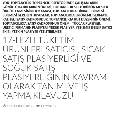
YOK
,
TOPTANCILIK
,
TOPTANCILIK SEKTÖRÜNDE ÇALIŞANLARIN
GÖNÜLLÜ KATKILARININ ÖNEMI
,
TOPTANCILIK SEKTÖRÜNÜN MESLEK
ÖRGÜTLENMESININ OLMAMASI
,
TOPTANCILIKTA DIKKAT EDILMESI
EDILMESI GEREKEN HUSUSLAR
,
TOPTANCILIKTA EN ÖNEMLI SERMAYE
KALITELI SATIŞ KADROSUDUR
,
TOPTANCILIKTA RUT DÜZENININ ÖNEMI
,
TOPTANCILIKTA SATIŞ KADROSUNUN ÖNEMI
,
TÜCCAR PLASIYER
,
ÜRETICI FIRMANIN PLASIYERI
,
YEDEK PLASIYER
,
YETIŞMIŞ IŞBILIR SATICI
EKIBI
,
YETKIN PLASIYER YETIŞTIRILMESI
17-HIZLI TÜKETIM
ÜRÜNLERI SATICISI, SICAK
SATIŞ PLASIYERLIĞI VE
SOĞUK SATIŞ
PLASIYERLIĞININ KAVRAM
OLARAK TANIMI VE IŞ
YAPMA KILAVUZU
16 HAZIRAN 2014
11 YORUM