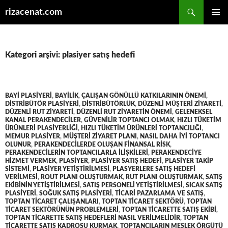
Ara
rizacenat.com
İÇERIĞE
BIRINCI
ATLA
MENÜ
Kategori arşivi: plasiyer satış hedefi
BAYI PLASIYERI
,
BAYILIK
,
ÇALIŞAN GÖNÜLLÜ KATKILARININ ÖNEMI
,
DISTRIBÜTÖR PLASIYERI
,
DISTRIBÜTÖRLÜK
,
DÜZENLI MÜŞTERI ZIYARETI
,
DÜZENLI RUT ZIYARETI
,
DÜZENLI RUT ZIYARETIN ÖNEMI
,
GELENEKSEL
KANAL PERAKENDECILER
,
GÜVENILIR TOPTANCI OLMAK
,
HIZLI TÜKETIM
ÜRÜNLERI PLASIYERLIĞI
,
HIZLI TÜKETIM ÜRÜNLERI TOPTANCILIĞI
,
MEMUR PLASIYER
,
MÜŞTERI ZIYARET PLANI
,
NASIL DAHA IYI TOPTANCI
OLUNUR
,
PERAKENDECILERDE OLUŞAN FINANSAL RISK
,
PERAKENDECILERIN TOPTANCILARLA ILIŞKILERI
,
PERAKENDECIYE
HIZMET VERMEK
,
PLASIYER
,
PLASIYER SATIŞ HEDEFI
,
PLASIYER TAKIP
SISTEMI
,
PLASIYER YETIŞTIRILMESI
,
PLASYERLERE SATIŞ HEDEFI
VERILMESI
,
ROUT PLANI OLUŞTURMAK
,
RUT PLANI OLUŞTURMAK
,
SATIŞ
EKIBININ YETIŞTIRILMESI
,
SATIŞ PERSONELI YETIŞTIRILMESI
,
SICAK SATIŞ
PLASIYERI
,
SOĞUK SATIŞ PLASIYERI
,
TICARI PAZARLAMA VE SATIŞ
,
TOPTAN TICARET ÇALIŞANLARI
,
TOPTAN TICARET SEKTÖRÜ
,
TOPTAN
TICARET SEKTÖRÜNÜN PROBLEMLERI
,
TOPTAN TICARETTE SATIŞ EKIBI
,
TOPTAN TICARETTE SATIŞ HEDEFLERI NASIL VERILMELIDIR
,
TOPTAN
TICARETTE SATIŞ KADROSU KURMAK
,
TOPTANCILARIN MESLEK ÖRGÜTÜ