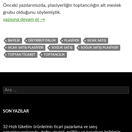
Önceki yazılarımızda, plasiyerliğin toptancılığın alt meslek
grubu olduğunu söylemiştik.
17-Hızlı tüketim ürünleri satıcısı, sıcak satış plasiyerliği ve so
yazısına devam et
→
BAYILIK
DISTRIBÜTÖRLÜK
PLASIYER
SICAK SATIŞ
SICAK SATIŞ PLASIYERI
SOĞUK SATIŞ
SOĞUK SATIŞ PLASIYERI
TOPTAN TICARET
TOPTANCILIK
A
r
a
m
a
SON YAZILAR
:
32-Hızlı tüketim ürünlerinin ticari pazarlama ve satış