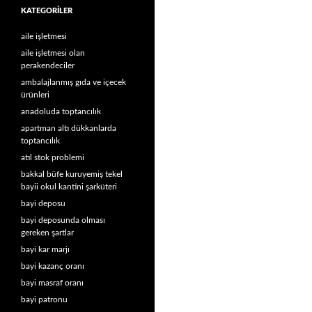
KATEGORILER
aile işletmesi
aile işletmesi olan
perakendeciler
ambalajlanmış gıda ve içecek
ürünleri
anadoluda toptancılık
apartman altı dükkanlarda
toptancılık
atıl stok problemi
bakkal büfe kuruyemiş tekel
bayii okul kantini şarküteri
bayi deposu
bayi deposunda olması
gereken şartlar
bayi kar marjı
bayi kazanç oranı
bayi masraf oranı
bayi patronu