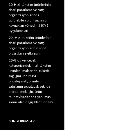
30-Hızlı tüketim ürünlerinin
ticari pazarlama ve satış
organizasyonlarında
görülebilen olumsuz insan
kaynakları yönetimi ( İKY )
uygulamaları
29- Hızlı tüketim ürünlerinin
ticari pazarlama ve satış
organizasyonlarının spot
piyasalar ile etkileşimi
28-Gıda ve içecek
kategorisindeki hızlı tüketim
ürünleri imalatında, tüketici
sağlığını korumayı
önceleyerek, ürünlerin
satışlarını sıçratacak şekilde
artırabilmek için, ürün
muhteviyatlarında yapılması
zaruri olan değişiklerin önemi.
SON YORUMLAR