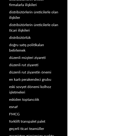
firmalarla ilişkileri
distribütörlerin üreticilerle olan
ilişkiler
distribütörlerin üreticilerle olan
ticari ilişkileri
distribütörlük
doğru satış politikaları
belirlemek
düzenli müşteri ziyareti
düzenli rut ziyareti
düzenli rut ziyaretin önemi
en karlı perakendeci grubu
eski sovyet dönemi kolhoz
işletmeleri
eskiden toptancılık
esnaf
FMCG
forklift transpalet palet
geçerli ticari teamüller