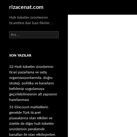
Ara
rizacenat.com
Hızlı tüketim ürünlerinin
ticaretine dair bazı fikirler …
A
r
a
m
SON YAZILAR
a
:
32-Hızlı tüketim ürünlerinin
ticari pazarlama ve satış
organizasyonlarında, doğru
strateji, politika ve kararların
belirlenip uygulamaya
geçirilebilmesinin alt yapısının
hazırlanması
31-Discount marketlerin
genelde Türk ticaret
piyasalarına olan etkileri ve
özelde de diğer hızlı tüketim
ürünlerinin perakende
kanalları ile olan etkileşimleri.