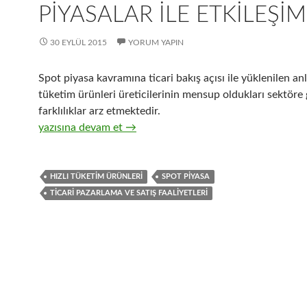
PIYASALAR ILE ETKILEŞIM
30 EYLÜL 2015
YORUM YAPIN
Spot piyasa kavramına ticari bakış açısı ile yüklenilen an
tüketim ürünleri üreticilerinin mensup oldukları sektöre g
farklılıklar arz etmektedir.
29- Hızlı tüketim ürünlerinin ticari pazarlama ve satış or
yazısına devam et
→
HIZLI TÜKETIM ÜRÜNLERI
SPOT PIYASA
TICARI PAZARLAMA VE SATIŞ FAALIYETLERI