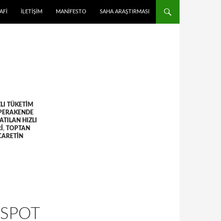
 ATLA
AFI
İLETIŞIM
MANIFESTO
SAHA ARAŞTIRMASI
ZLI TÜKETIM
PERAKENDE
ATILAN HIZLI
I
,
TOPTAN
CARETIN
 SPOT