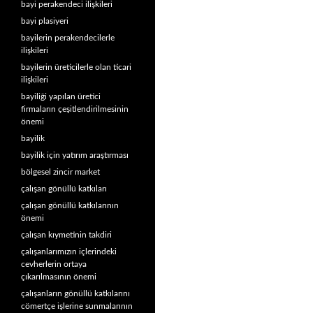
bayi perakendeci ilişkileri
bayi plasiyeri
bayilerin perakendecilerle
ilişkileri
bayilerin üreticilerle olan ticari
ilişkileri
bayiliği yapılan üretici
firmaların çeşitlendirilmesinin
önemi
bayilik
bayilik için yatırım araştırması
bölgesel zincir market
çalışan gönüllü katkıları
çalışan gönüllü katkılarının
önemi
çalışan kıymetinin takdiri
çalışanlarımızın içlerindeki
cevherlerin ortaya
çıkarılmasının önemi
çalışanların gönüllü katkılarını
cömertçe işlerine sunmalarının