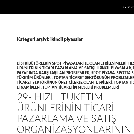
İÇERIĞE
BIYOGR
Kategori arşivi: ikincil piyasalar
DISTRIBÜTÖRLERIN SPOT PIYASALAR ILE OLAN ETKILEŞIMLERI
,
HI
ÜRÜNLERININ TICARI PAZARLAMA VE SATIŞI
,
IKINCIL PIYASALAR
,
PAZARINDA KARŞILAŞILAN PROBLEMLER
,
SPOT PIYASA
,
SPOTTA S
TÜKETIM ÜRÜNLERI
,
TOPTAN TICARET SEKTÖRÜNÜN PROBLEMLER
TICARET SEKTÖRÜNÜN ÜRETICILERLE OLAN ILIŞKILERI
,
TOPTAN TI
DINAMIKLERI
,
TOPTAN TICARETIN MESLEKI PROBLEMLERI
29- HIZLI TÜKETIM
ÜRÜNLERININ TICARI
PAZARLAMA VE SATIŞ
ORGANIZASYONLARININ