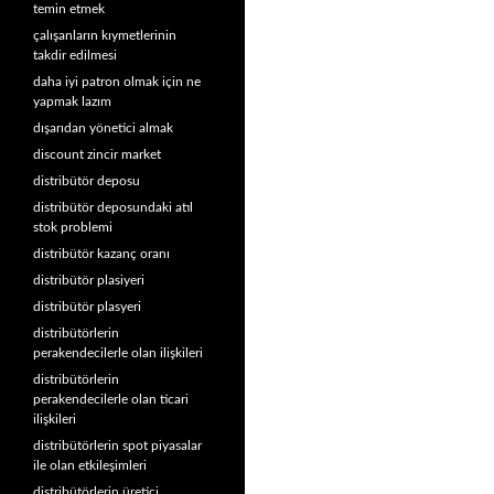
temin etmek
çalışanların kıymetlerinin
takdir edilmesi
daha iyi patron olmak için ne
yapmak lazım
dışarıdan yönetici almak
discount zincir market
distribütör deposu
distribütör deposundaki atıl
stok problemi
distribütör kazanç oranı
distribütör plasiyeri
distribütör plasyeri
distribütörlerin
perakendecilerle olan ilişkileri
distribütörlerin
perakendecilerle olan ticari
ilişkileri
distribütörlerin spot piyasalar
ile olan etkileşimleri
distribütörlerin üretici