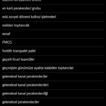
düzenli rut ziyaretin önemi
en karlı perakendeci grubu
eski sovyet dönemi kolhoz işletmeleri
eskiden toptancılık
esnaf
FMCG
forklift transpalet palet
geçerli ticari teamüller
geçmişten günümüze ayakta kalabilen toptancılar
geleneksel kanal perakendeciler
geleneksel kanal perakendecileri
geleneksel kanal perakendeciliği
geleneksel perakendeciler