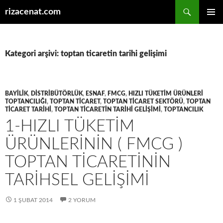
Ara
rizacenat.com
İÇERIĞE
BIRINCI
ATLA
MENÜ
Kategori arşivi: toptan ticaretin tarihi gelişimi
BAYILIK
,
DISTRIBÜTÖRLÜK
,
ESNAF
,
FMCG
,
HIZLI TÜKETIM ÜRÜNLERI
TOPTANCILIĞI
,
TOPTAN TICARET
,
TOPTAN TICARET SEKTÖRÜ
,
TOPTAN
TICARET TARIHI
,
TOPTAN TICARETIN TARIHI GELIŞIMI
,
TOPTANCILIK
1-HIZLI TÜKETIM
ÜRÜNLERININ ( FMCG )
TOPTAN TICARETININ
TARIHSEL GELIŞIMI
1 ŞUBAT 2014
2 YORUM