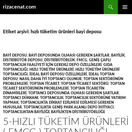
Ara
rizacenat.com
İÇERIĞE
BIRINCI
ATLA
MENÜ
Etiket arşivi: hızlı tüketim ürünleri bayi deposu
BAYI DEPOSU
,
BAYI DEPOSUNDA OLMASI GEREKEN ŞARTLAR
,
BAYILIK
,
DISTRIBÜTÖR DEPOSU
,
DISTRIBÜTÖRLÜK
,
FMCG
,
GENIŞ ÇAPLI
TOPTANCILIK FAALIYETI IÇIN GEREKLI DEPO ÖZELLIKLERI
,
GIDA
TOPTANCILIĞI
,
HIZLI TÜKETIM ÜRÜNLERI
,
HIZLI TÜKETIM ÜRÜNLERI
TOPTANCILIĞI
,
IDEAL BAYI DEPOSU ÖZELLIKLERI
,
IDEAL TOPTAN
DEPOSU
,
NASIL DAHA IYI TOPTANCI OLUNUR
,
TOPTAN SEKTÖRÜNÜN
PROBLEMLERI
,
TOPTAN TICARET
,
TOPTAN TICARET SEKTÖRÜ
,
TOPTAN
TICARET SEKTÖRÜNÜN PROBLEMLERI
,
TOPTAN TICARETIN
DINAMIKLERI
,
TOPTANCI DEPOSUNDA OLMASI GEREKEN ŞARTLAR
,
TOPTANCI DÜKKANI
,
TOPTANCILIK
,
TOPTANCILIK SEKTÖRÜNE YATIRIM
YAPMAK
,
TOPTANCILIKTA DIKKAT EDILMESI EDILMESI GEREKEN
HUSUSLAR
,
TOPTANCILIKTA GENIŞ PARK ALANLI DEPO IHTIYACI
,
TOPTANCILIKTAN BAYILIĞE BAYILIKTEN DISTRIBÜTÖRLÜĞE
5-HIZLI TÜKETIM ÜRÜNLERI