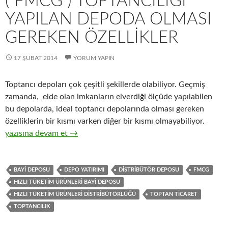
( FMCG ) TOPTANCILIĞI
YAPILAN DEPODA OLMASI
GEREKEN ÖZELLIKLER
17 ŞUBAT 2014
YORUM YAPIN
Toptancı depoları çok çeşitli şekillerde olabiliyor. Geçmiş
zamanda, elde olan imkanların elverdiği ölçüde yapılabilen
bu depolarda, ideal toptancı depolarında olması gereken
özelliklerin bir kısmı varken diğer bir kısmı olmayabiliyor.
5-Hızlı tüketim ürünleri ( FMCG ) toptancılığı yapılan depoda o
yazısına devam et
→
BAYI DEPOSU
DEPO YATIRIMI
DISTRIBÜTÖR DEPOSU
FMCG
HIZLI TÜKETIM ÜRÜNLERI BAYI DEPOSU
HIZLI TÜKETIM ÜRÜNLERI DISTRIBÜTÖRLÜĞÜ
TOPTAN TICARET
TOPTANCILIK