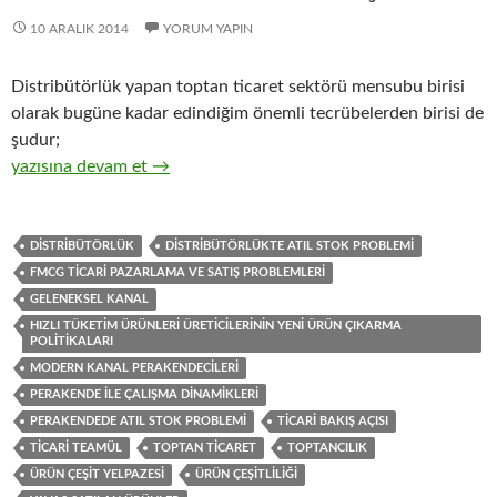
10 ARALIK 2014
YORUM YAPIN
Distribütörlük yapan toptan ticaret sektörü mensubu birisi
olarak bugüne kadar edindiğim önemli tecrübelerden birisi de
şudur;
21-Hızlı tüketim ürünleri üreticisi firmaların, ürün çeşit yelpaz
yazısına devam et
→
DISTRIBÜTÖRLÜK
DISTRIBÜTÖRLÜKTE ATIL STOK PROBLEMI
FMCG TICARI PAZARLAMA VE SATIŞ PROBLEMLERI
GELENEKSEL KANAL
HIZLI TÜKETIM ÜRÜNLERI ÜRETICILERININ YENI ÜRÜN ÇIKARMA
POLITIKALARI
MODERN KANAL PERAKENDECILERI
PERAKENDE ILE ÇALIŞMA DINAMIKLERI
PERAKENDEDE ATIL STOK PROBLEMI
TICARI BAKIŞ AÇISI
TICARI TEAMÜL
TOPTAN TICARET
TOPTANCILIK
ÜRÜN ÇEŞIT YELPAZESI
ÜRÜN ÇEŞITLILIĞI