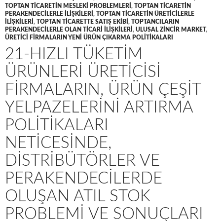
TOPTAN TICARETIN MESLEKI PROBLEMLERI
,
TOPTAN TICARETIN
PERAKENDECILERLE ILIŞKILERI
,
TOPTAN TICARETIN ÜRETICILERLE
ILIŞKILERI
,
TOPTAN TICARETTE SATIŞ EKIBI
,
TOPTANCILARIN
PERAKENDECILERLE OLAN TICARI ILIŞKILERI
,
ULUSAL ZINCIR MARKET
,
ÜRETICI FIRMALARIN YENI ÜRÜN ÇIKARMA POLITIKALARI
21-HIZLI TÜKETIM
ÜRÜNLERI ÜRETICISI
FIRMALARIN, ÜRÜN ÇEŞIT
YELPAZELERINI ARTIRMA
POLITIKALARI
NETICESINDE,
DISTRIBÜTÖRLER VE
PERAKENDECILERDE
OLUŞAN ATIL STOK
PROBLEMI VE SONUÇLARI