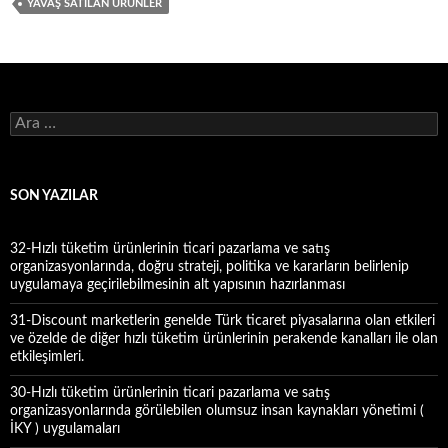
YAVAŞ SATILAN ÜRÜNLER
A
r
a
m
a
SON YAZILAR
:
32-Hızlı tüketim ürünlerinin ticari pazarlama ve satış
organizasyonlarında, doğru strateji, politika ve kararların belirlenip
uygulamaya geçirilebilmesinin alt yapısının hazırlanması
31-Discount marketlerin genelde Türk ticaret piyasalarına olan etkileri
ve özelde de diğer hızlı tüketim ürünlerinin perakende kanalları ile olan
etkileşimleri.
30-Hızlı tüketim ürünlerinin ticari pazarlama ve satış
organizasyonlarında görülebilen olumsuz insan kaynakları yönetimi (
İKY ) uygulamaları