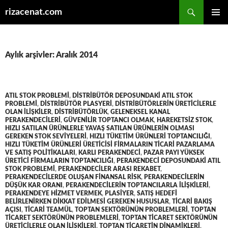
Ara
rizacenat.com
İÇERIĞE
BIRINCI
ATLA
MENÜ
Aylık arşivler: Aralık 2014
ATIL STOK PROBLEMI
,
DISTRIBÜTÖR DEPOSUNDAKI ATIL STOK
PROBLEMI
,
DISTRIBÜTÖR PLASYERI
,
DISTRIBÜTÖRLERIN ÜRETICILERLE
OLAN ILIŞKILER
,
DISTRIBÜTÖRLÜK
,
GELENEKSEL KANAL
PERAKENDECILERI
,
GÜVENILIR TOPTANCI OLMAK
,
HAREKETSIZ STOK
,
HIZLI SATILAN ÜRÜNLERLE YAVAŞ SATILAN ÜRÜNLERIN OLMASI
GEREKEN STOK SEVIYELERI
,
HIZLI TÜKETIM ÜRÜNLERI TOPTANCILIĞI
,
HIZLI TÜKETIM ÜRÜNLERI ÜRETICISI FIRMALARIN TICARI PAZARLAMA
VE SATIŞ POLITIKALARI
,
KARLI PERAKENDECI
,
PAZAR PAYI YÜKSEK
ÜRETICI FIRMALARIN TOPTANCILIĞI
,
PERAKENDECI DEPOSUNDAKI ATIL
STOK PROBLEMI
,
PERAKENDECILER ARASI REKABET
,
PERAKENDECILERDE OLUŞAN FINANSAL RISK
,
PERAKENDECILERIN
DÜŞÜK KAR ORANI
,
PERAKENDECILERIN TOPTANCILARLA ILIŞKILERI
,
PERAKENDEYE HIZMET VERMEK
,
PLASIYER
,
SATIŞ HEDEFI
BELIRLENIRKEN DIKKAT EDILMESI GEREKEN HUSUSLAR
,
TICARI BAKIŞ
AÇISI
,
TICARI TEAMÜL
,
TOPTAN SEKTÖRÜNÜN PROBLEMLERI
,
TOPTAN
TICARET SEKTÖRÜNÜN PROBLEMLERI
,
TOPTAN TICARET SEKTÖRÜNÜN
ÜRETICILERLE OLAN ILIŞKILERI
,
TOPTAN TICARETIN DINAMIKLERI
,