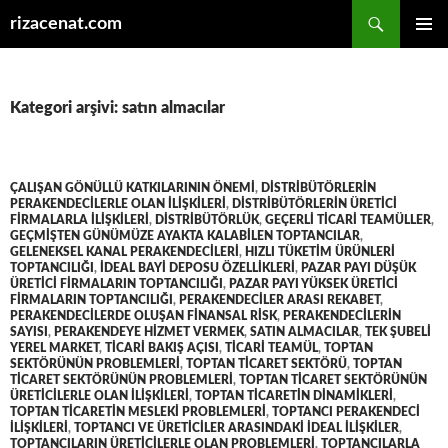
Ara
rizacenat.com
İÇERIĞE
BIRINCI
ATLA
MENÜ
Kategori arşivi: satın almacılar
ÇALIŞAN GÖNÜLLÜ KATKILARININ ÖNEMI
,
DISTRIBÜTÖRLERIN
PERAKENDECILERLE OLAN ILIŞKILERI
,
DISTRIBÜTÖRLERIN ÜRETICI
FIRMALARLA ILIŞKILERI
,
DISTRIBÜTÖRLÜK
,
GEÇERLI TICARI TEAMÜLLER
,
GEÇMIŞTEN GÜNÜMÜZE AYAKTA KALABILEN TOPTANCILAR
,
GELENEKSEL KANAL PERAKENDECILERI
,
HIZLI TÜKETIM ÜRÜNLERI
TOPTANCILIĞI
,
IDEAL BAYI DEPOSU ÖZELLIKLERI
,
PAZAR PAYI DÜŞÜK
ÜRETICI FIRMALARIN TOPTANCILIĞI
,
PAZAR PAYI YÜKSEK ÜRETICI
FIRMALARIN TOPTANCILIĞI
,
PERAKENDECILER ARASI REKABET
,
PERAKENDECILERDE OLUŞAN FINANSAL RISK
,
PERAKENDECILERIN
SAYISI
,
PERAKENDEYE HIZMET VERMEK
,
SATIN ALMACILAR
,
TEK ŞUBELI
YEREL MARKET
,
TICARI BAKIŞ AÇISI
,
TICARI TEAMÜL
,
TOPTAN
SEKTÖRÜNÜN PROBLEMLERI
,
TOPTAN TICARET SEKTÖRÜ
,
TOPTAN
TICARET SEKTÖRÜNÜN PROBLEMLERI
,
TOPTAN TICARET SEKTÖRÜNÜN
ÜRETICILERLE OLAN ILIŞKILERI
,
TOPTAN TICARETIN DINAMIKLERI
,
TOPTAN TICARETIN MESLEKI PROBLEMLERI
,
TOPTANCI PERAKENDECI
ILIŞKILERI
,
TOPTANCI VE ÜRETICILER ARASINDAKI IDEAL ILIŞKILER
,
TOPTANCILARIN ÜRETICILERLE OLAN PROBLEMLERI
,
TOPTANCILARLA