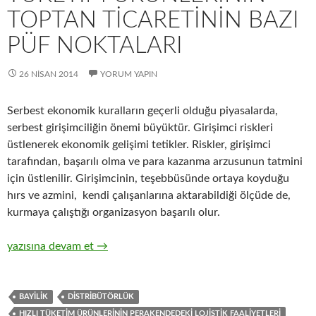
TOPTAN TICARETININ BAZI
PÜF NOKTALARI
26 NISAN 2014
YORUM YAPIN
Serbest ekonomik kuralların geçerli olduğu piyasalarda,
serbest girişimciliğin önemi büyüktür. Girişimci riskleri
üstlenerek ekonomik gelişimi tetikler. Riskler, girişimci
tarafından, başarılı olma ve para kazanma arzusunun tatmini
için üstlenilir. Girişimcinin, teşebbüsünde ortaya koyduğu
hırs ve azmini, kendi çalışanlarına aktarabildiği ölçüde de,
kurmaya çalıştığı organizasyon başarılı olur.
14-Zincir Perakendecilerle hızlı tüketim ürünlerinin toptan tica
yazısına devam et
→
BAYILIK
DISTRIBÜTÖRLÜK
HIZLI TÜKETIM ÜRÜNLERININ PERAKENDEDEKI LOJISTIK FAALIYETLERI