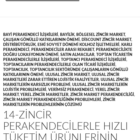
BAYI PERAKENDECI ILIŞKILERI
,
BAYILIK
,
BÖLGESEL ZINCIR MARKET
,
ÇALIŞAN GÖNÜLLÜ KATKILARININ ÖNEMI
,
DISCOUNT ZINCIR MARKET
,
DISTRIBÜTÖRLÜK
,
ESKI SOVYET DÖNEMI KOLHOZ IŞLETMELERI
,
KARLI
PERAKENDECI
,
PERAKENDECILER ARASI REKABET
,
PERAKENDECILIKTE
DOĞRU LOKASYONUN ÖNEMI
,
SATIN ALMACILAR
,
TOPTAN TICARETIN
PERAKENDECILERLE ILIŞKILERI
,
TOPTANCI PERAKENDECI ILIŞKILERI
,
TOPTANCILARIN PERAKENDECILERLE OLAN TICARI ILIŞKILERI
,
TOPTANCILIK
,
TOPTANCILIK SEKTÖRÜNDE ÇALIŞANLARIN GÖNÜLLÜ
KATKILARININ ÖNEMI
,
ULUSAL ZINCIR MARKET
,
ULUSAL ZINCIR
MARKETLERI ZARAR ETTIREN LOJISTIK FAALIYETLER
,
ULUSAL ZINCIR
MARKETLERIN KARSIZLIK PROBLEMI
,
ULUSAL ZINCIR MARKETLERIN
LOJISTIK PROBLEMLERI
,
VERIMSIZ PERAKENDECI
,
YEREL ZINCIR
MARKET
,
YEREL ZINCIR MARKETLER
,
ZINCIR MARKET PERAKENDECILIĞI
,
ZINCIR MARKET PERAKENDECILIĞININ PROBLEMLERI
,
ZINCIR
MARKETLERIN PROBLEMLERININ ÇÖZÜMÜ
14-ZINCIR
PERAKENDECILERLE HIZLI
TÜKETIM ÜRÜNLERININ