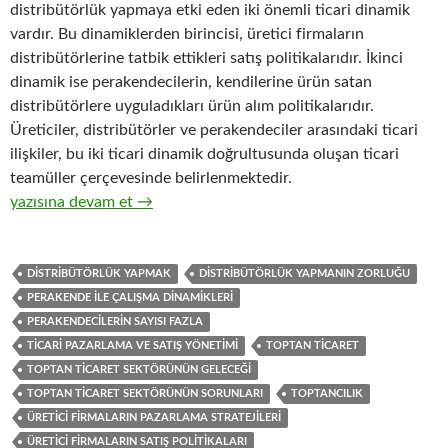
distribütörlük yapmaya etki eden iki önemli ticari dinamik
vardır. Bu dinamiklerden birincisi, üretici firmaların
distribütörlerine tatbik ettikleri satış politikalarıdır. İkinci
dinamik ise perakendecilerin, kendilerine ürün satan
distribütörlere uyguladıkları ürün alım politikalarıdır.
Üreticiler, distribütörler ve perakendeciler arasındaki ticari
ilişkiler, bu iki ticari dinamik doğrultusunda oluşan ticari
teamüller çerçevesinde belirlenmektedir.
20-Hızlı tüketim ürünleri distribütörlüğü yapan toptan ticaret 
yazısına devam et
→
DISTRIBÜTÖRLÜK YAPMAK
DISTRIBÜTÖRLÜK YAPMANIN ZORLUĞU
PERAKENDE ILE ÇALIŞMA DINAMIKLERI
PERAKENDECILERIN SAYISI FAZLA
TICARI PAZARLAMA VE SATIŞ YÖNETIMI
TOPTAN TICARET
TOPTAN TICARET SEKTÖRÜNÜN GELECEĞI
TOPTAN TICARET SEKTÖRÜNÜN SORUNLARI
TOPTANCILIK
ÜRETICI FIRMALARIN PAZARLAMA STRATEJILERI
ÜRETICI FIRMALARIN SATIŞ POLITIKALARI