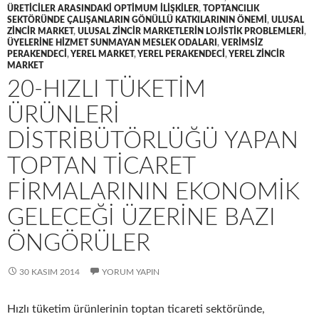
ÜRETICILER ARASINDAKI OPTIMUM ILIŞKILER
,
TOPTANCILIK
SEKTÖRÜNDE ÇALIŞANLARIN GÖNÜLLÜ KATKILARININ ÖNEMI
,
ULUSAL
ZINCIR MARKET
,
ULUSAL ZINCIR MARKETLERIN LOJISTIK PROBLEMLERI
,
ÜYELERINE HIZMET SUNMAYAN MESLEK ODALARI
,
VERIMSIZ
PERAKENDECI
,
YEREL MARKET
,
YEREL PERAKENDECI
,
YEREL ZINCIR
MARKET
20-HIZLI TÜKETIM
ÜRÜNLERI
DISTRIBÜTÖRLÜĞÜ YAPAN
TOPTAN TICARET
FIRMALARININ EKONOMIK
GELECEĞI ÜZERINE BAZI
ÖNGÖRÜLER
30 KASIM 2014
YORUM YAPIN
Hızlı tüketim ürünlerinin toptan ticareti sektöründe,