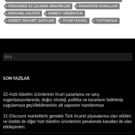
PERAKENDE ILE ÇALIŞMA DINAMIKLERI
PERAKENDE KANALLARI
PERSONEL KALITESI
SERBEST GIRIŞIMCILIK
SERBEST REKABET ŞARTLARI
TICARI TEAMÜL
TOPTANCILIK
A
r
a
m
a
SON YAZILAR
:
32-Hızlı tüketim ürünlerinin ticari pazarlama ve satış
organizasyonlarında, doğru strateji, politika ve kararların belirlenip
uygulamaya geçirilebilmesinin alt yapısının hazırlanması
31-Discount marketlerin genelde Türk ticaret piyasalarına olan etkileri
ve özelde de diğer hızlı tüketim ürünlerinin perakende kanalları ile olan
etkileşimleri.