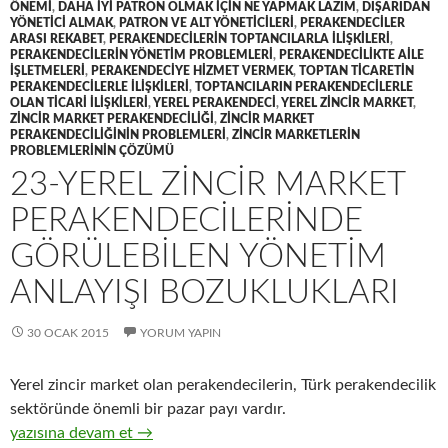
ÖNEMI
,
DAHA IYI PATRON OLMAK IÇIN NE YAPMAK LAZIM
,
DIŞARIDAN
YÖNETICI ALMAK
,
PATRON VE ALT YÖNETICILERI
,
PERAKENDECILER
ARASI REKABET
,
PERAKENDECILERIN TOPTANCILARLA ILIŞKILERI
,
PERAKENDECILERIN YÖNETIM PROBLEMLERI
,
PERAKENDECILIKTE AILE
IŞLETMELERI
,
PERAKENDECIYE HIZMET VERMEK
,
TOPTAN TICARETIN
PERAKENDECILERLE ILIŞKILERI
,
TOPTANCILARIN PERAKENDECILERLE
OLAN TICARI ILIŞKILERI
,
YEREL PERAKENDECI
,
YEREL ZINCIR MARKET
,
ZINCIR MARKET PERAKENDECILIĞI
,
ZINCIR MARKET
PERAKENDECILIĞININ PROBLEMLERI
,
ZINCIR MARKETLERIN
PROBLEMLERININ ÇÖZÜMÜ
23-YEREL ZINCIR MARKET
PERAKENDECILERINDE
GÖRÜLEBILEN YÖNETIM
ANLAYIŞI BOZUKLUKLARI
30 OCAK 2015
YORUM YAPIN
Yerel zincir market olan perakendecilerin, Türk perakendecilik
sektöründe önemli bir pazar payı vardır.
23-Yerel zincir market perakendecilerinde görülebilen yönetim a
yazısına devam et
→