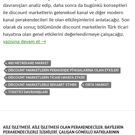
davranışları analiz edip, daha sonra da bugünkü konseptleri
ile discount marketlerin geleneksel kanal ve diğer modern
kanal perakendecileri ile olan etkileşimlerini anlatacağız. Son
olarak da sonuç bölümünde discount marketlerin Türk ticari
hayatına olan genel etkilerini değerlendirmeye çalışacağız.
31-Discount marketlerin genelde Türk ticaret piyasalarına olan et
yazısına devam et
→
400 METREKARE MARKET
DISCOUNT MARKETLERIN PERAKENDE PIYASALARINA OLAN ETKILERI
DISCOUNT MARKETLERIN TICARI HAYATA ETKISI
DISCOUNT MARKETLERLE REKABET ETMEK
ORTA MARKET
TÜKETICI DAVRANIŞLARI
AILE IŞLETMESI
,
AILE IŞLETMESI OLAN PERAKENDECILER
,
BAYILERIN
PERAKENDECILERLE ILIŞKILERI
,
ÇALIŞAN GÖNÜLLÜ KATKILARININ