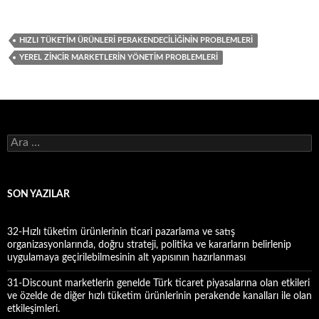
HIZLI TÜKETIM ÜRÜNLERI PERAKENDECILIĞININ PROBLEMLERI
YEREL ZINCIR MARKETLERIN YÖNETIM PROBLEMLERI
A
r
a
m
a
SON YAZILAR
:
32-Hızlı tüketim ürünlerinin ticari pazarlama ve satış
organizasyonlarında, doğru strateji, politika ve kararların belirlenip
uygulamaya geçirilebilmesinin alt yapısının hazırlanması
31-Discount marketlerin genelde Türk ticaret piyasalarına olan etkileri
ve özelde de diğer hızlı tüketim ürünlerinin perakende kanalları ile olan
etkileşimleri.