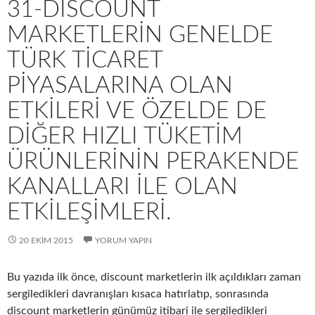
31-DISCOUNT
MARKETLERIN GENELDE
TÜRK TICARET
PIYASALARINA OLAN
ETKILERI VE ÖZELDE DE
DIĞER HIZLI TÜKETIM
ÜRÜNLERININ PERAKENDE
KANALLARI ILE OLAN
ETKILEŞIMLERI.
20 EKIM 2015
YORUM YAPIN
Bu yazıda ilk önce, discount marketlerin ilk açıldıkları zaman
sergiledikleri davranışları kısaca hatırlatıp, sonrasında
discount marketlerin günümüz itibari ile sergiledikleri