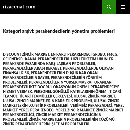
Ara
rizacenat.com
İÇERIĞE
BIRINCI
ATLA
MENÜ
Kategori arşivi: perakendecilerin yönetim problemleri
DISCOUNT ZINCIR MARKET
,
EN KARLI PERAKENDECI GRUBU
,
FMCG
,
GELENEKSEL KANAL PERAKENDECILERI
,
HIZLI TÜKETIM ÜRÜNLERI
,
PERAKENDE PAZARINDA KARŞILAŞILAN PROBLEMLER
,
PERAKENDECILER ARASI REKABET
,
PERAKENDECILERDE OLUŞAN
FINANSAL RISK
,
PERAKENDECILERIN DÜŞÜK KAR ORANI
,
PERAKENDECILERIN SAYISI
,
PERAKENDECILERIN YÖNETIM
PROBLEMLERI
,
PERAKENDECILERIN YÜKSEK MASRAF ORANLARI
,
PERAKENDECILIKTE DOĞRU LOKASYONUN ÖNEMI
,
PERAKENDECIYE
HIZMET VERMEK
,
PERSONEL GÖNÜLLÜ KATKILARININ ÖNEMI
,
TICARI
TEAMÜL
,
TICARI TEAMÜLLER ÇERÇEVESI
,
ULUSAL ZINCIR MARKET
,
ULUSAL ZINCIR MARKETLERIN KARSIZLIK PROBLEMI
,
ULUSAL ZINCIR
MARKETLERIN LOJISTIK PROBLEMLERI
,
VERIMSIZ PERAKENDECI
,
YEREL
MARKET
,
YEREL PERAKENDECI
,
YEREL ZINCIR MARKET
,
ZINCIR MARKET
PERAKENDECILIĞI
,
ZINCIR MARKET PERAKENDECILIĞININ
PROBLEMLERI
,
ZINCIR MARKETLERIN PROBLEMLERININ ÇÖZÜMÜ
,
ZINCIR PERAKENDECILERIN IŞLETIM PROBLEMLERI