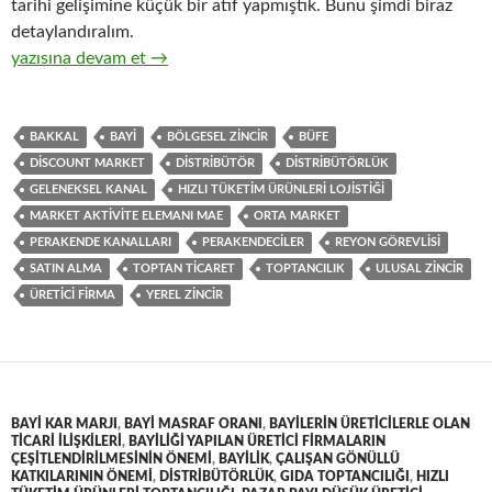
tarihi gelişimine küçük bir atıf yapmıştık. Bunu şimdi biraz
detaylandıralım.
13-Hızlı tüketim ürünlerinin toptan ticaretini yapan distribütö
yazısına devam et
→
BAKKAL
BAYI
BÖLGESEL ZINCIR
BÜFE
DISCOUNT MARKET
DISTRIBÜTÖR
DISTRIBÜTÖRLÜK
GELENEKSEL KANAL
HIZLI TÜKETIM ÜRÜNLERI LOJISTIĞI
MARKET AKTIVITE ELEMANI MAE
ORTA MARKET
PERAKENDE KANALLARI
PERAKENDECILER
REYON GÖREVLISI
SATIN ALMA
TOPTAN TICARET
TOPTANCILIK
ULUSAL ZINCIR
ÜRETICI FIRMA
YEREL ZINCIR
BAYI KAR MARJI
,
BAYI MASRAF ORANI
,
BAYILERIN ÜRETICILERLE OLAN
TICARI ILIŞKILERI
,
BAYILIĞI YAPILAN ÜRETICI FIRMALARIN
ÇEŞITLENDIRILMESININ ÖNEMI
,
BAYILIK
,
ÇALIŞAN GÖNÜLLÜ
KATKILARININ ÖNEMI
,
DISTRIBÜTÖRLÜK
,
GIDA TOPTANCILIĞI
,
HIZLI