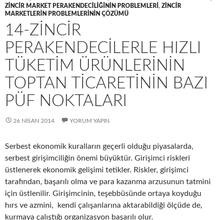
ZINCIR MARKET PERAKENDECILIĞININ PROBLEMLERI
,
ZINCIR
MARKETLERIN PROBLEMLERININ ÇÖZÜMÜ
14-ZINCIR
PERAKENDECILERLE HIZLI
TÜKETIM ÜRÜNLERININ
TOPTAN TICARETININ BAZI
PÜF NOKTALARI
26 NISAN 2014
YORUM YAPIN
Serbest ekonomik kuralların geçerli olduğu piyasalarda,
serbest girişimciliğin önemi büyüktür. Girişimci riskleri
üstlenerek ekonomik gelişimi tetikler. Riskler, girişimci
tarafından, başarılı olma ve para kazanma arzusunun tatmini
için üstlenilir. Girişimcinin, teşebbüsünde ortaya koyduğu
hırs ve azmini, kendi çalışanlarına aktarabildiği ölçüde de,
kurmaya çalıştığı organizasyon başarılı olur.