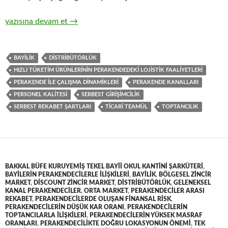
14-Zincir Perakendecilerle hızlı tüketim ürünlerinin toptan tica
yazısına devam et
→
BAYILIK
DISTRIBÜTÖRLÜK
HIZLI TÜKETIM ÜRÜNLERININ PERAKENDEDEKI LOJISTIK FAALIYETLERI
PERAKENDE ILE ÇALIŞMA DINAMIKLERI
PERAKENDE KANALLARI
PERSONEL KALITESI
SERBEST GIRIŞIMCILIK
SERBEST REKABET ŞARTLARI
TICARI TEAMÜL
TOPTANCILIK
BAKKAL BÜFE KURUYEMIŞ TEKEL BAYII OKUL KANTINI ŞARKÜTERI
,
BAYILERIN PERAKENDECILERLE ILIŞKILERI
,
BAYILIK
,
BÖLGESEL ZINCIR
MARKET
,
DISCOUNT ZINCIR MARKET
,
DISTRIBÜTÖRLÜK
,
GELENEKSEL
KANAL PERAKENDECILER
,
ORTA MARKET
,
PERAKENDECILER ARASI
REKABET
,
PERAKENDECILERDE OLUŞAN FINANSAL RISK
,
PERAKENDECILERIN DÜŞÜK KAR ORANI
,
PERAKENDECILERIN
TOPTANCILARLA ILIŞKILERI
,
PERAKENDECILERIN YÜKSEK MASRAF
ORANLARI
,
PERAKENDECILIKTE DOĞRU LOKASYONUN ÖNEMI
,
TEK