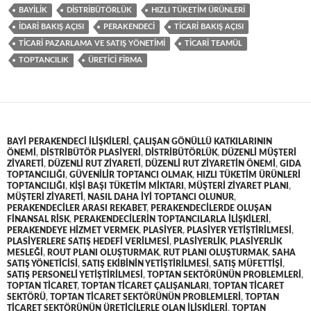
BAYILIK
DISTRIBÜTÖRLÜK
HIZLI TÜKETIM ÜRÜNLERI
IDARI BAKIŞ AÇISI
PERAKENDECI
TICARI BAKIŞ AÇISI
TICARI PAZARLAMA VE SATIŞ YÖNETIMI
TICARI TEAMÜL
TOPTANCILIK
ÜRETICI FIRMA
BAYI PERAKENDECI ILIŞKILERI
,
ÇALIŞAN GÖNÜLLÜ KATKILARININ
ÖNEMI
,
DISTRIBÜTÖR PLASIYERI
,
DISTRIBÜTÖRLÜK
,
DÜZENLI MÜŞTERI
ZIYARETI
,
DÜZENLI RUT ZIYARETI
,
DÜZENLI RUT ZIYARETIN ÖNEMI
,
GIDA
TOPTANCILIĞI
,
GÜVENILIR TOPTANCI OLMAK
,
HIZLI TÜKETIM ÜRÜNLERI
TOPTANCILIĞI
,
KIŞI BAŞI TÜKETIM MIKTARI
,
MÜŞTERI ZIYARET PLANI
,
MÜŞTERI ZIYARETI
,
NASIL DAHA IYI TOPTANCI OLUNUR
,
PERAKENDECILER ARASI REKABET
,
PERAKENDECILERDE OLUŞAN
FINANSAL RISK
,
PERAKENDECILERIN TOPTANCILARLA ILIŞKILERI
,
PERAKENDEYE HIZMET VERMEK
,
PLASIYER
,
PLASIYER YETIŞTIRILMESI
,
PLASIYERLERE SATIŞ HEDEFI VERILMESI
,
PLASIYERLIK
,
PLASIYERLIK
MESLEĞI
,
ROUT PLANI OLUŞTURMAK
,
RUT PLANI OLUŞTURMAK
,
SAHA
SATIŞ YÖNETICISI
,
SATIŞ EKIBININ YETIŞTIRILMESI
,
SATIŞ MÜFETTIŞI
,
SATIŞ PERSONELI YETIŞTIRILMESI
,
TOPTAN SEKTÖRÜNÜN PROBLEMLERI
,
TOPTAN TICARET
,
TOPTAN TICARET ÇALIŞANLARI
,
TOPTAN TICARET
SEKTÖRÜ
,
TOPTAN TICARET SEKTÖRÜNÜN PROBLEMLERI
,
TOPTAN
TICARET SEKTÖRÜNÜN ÜRETICILERLE OLAN ILIŞKILERI
,
TOPTAN