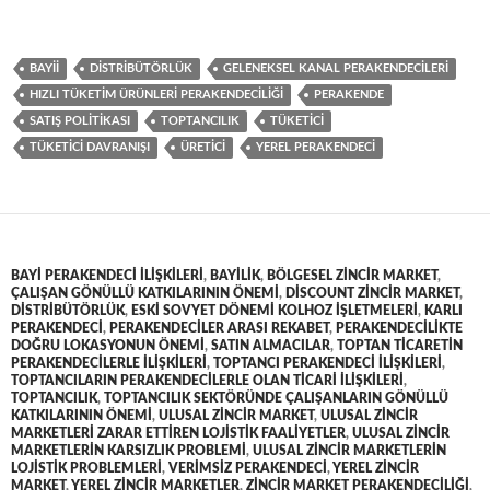
BAYII
DISTRIBÜTÖRLÜK
GELENEKSEL KANAL PERAKENDECILERI
HIZLI TÜKETIM ÜRÜNLERI PERAKENDECILIĞI
PERAKENDE
SATIŞ POLITIKASI
TOPTANCILIK
TÜKETICI
TÜKETICI DAVRANIŞI
ÜRETICI
YEREL PERAKENDECI
BAYI PERAKENDECI ILIŞKILERI
,
BAYILIK
,
BÖLGESEL ZINCIR MARKET
,
ÇALIŞAN GÖNÜLLÜ KATKILARININ ÖNEMI
,
DISCOUNT ZINCIR MARKET
,
DISTRIBÜTÖRLÜK
,
ESKI SOVYET DÖNEMI KOLHOZ IŞLETMELERI
,
KARLI
PERAKENDECI
,
PERAKENDECILER ARASI REKABET
,
PERAKENDECILIKTE
DOĞRU LOKASYONUN ÖNEMI
,
SATIN ALMACILAR
,
TOPTAN TICARETIN
PERAKENDECILERLE ILIŞKILERI
,
TOPTANCI PERAKENDECI ILIŞKILERI
,
TOPTANCILARIN PERAKENDECILERLE OLAN TICARI ILIŞKILERI
,
TOPTANCILIK
,
TOPTANCILIK SEKTÖRÜNDE ÇALIŞANLARIN GÖNÜLLÜ
KATKILARININ ÖNEMI
,
ULUSAL ZINCIR MARKET
,
ULUSAL ZINCIR
MARKETLERI ZARAR ETTIREN LOJISTIK FAALIYETLER
,
ULUSAL ZINCIR
MARKETLERIN KARSIZLIK PROBLEMI
,
ULUSAL ZINCIR MARKETLERIN
LOJISTIK PROBLEMLERI
,
VERIMSIZ PERAKENDECI
,
YEREL ZINCIR
MARKET
,
YEREL ZINCIR MARKETLER
,
ZINCIR MARKET PERAKENDECILIĞI
,