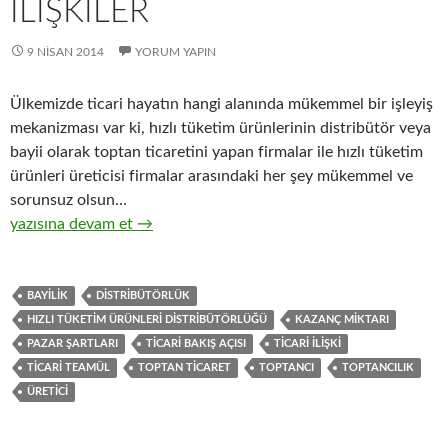
ILIŞKILER
9 NISAN 2014
YORUM YAPIN
Ülkemizde ticari hayatın hangi alanında mükemmel bir işleyiş
mekanizması var ki, hızlı tüketim ürünlerinin distribütör veya
bayii olarak toptan ticaretini yapan firmalar ile hızlı tüketim
ürünleri üreticisi firmalar arasındaki her şey mükemmel ve
sorunsuz olsun…
12-Hızlı tüketim ürünleri toptancıları ile hızlı tüketim ürünleri 
yazısına devam et
→
BAYILIK
DISTRIBÜTÖRLÜK
HIZLI TÜKETIM ÜRÜNLERI DISTRIBÜTÖRLÜĞÜ
KAZANÇ MIKTARI
PAZAR ŞARTLARI
TICARI BAKIŞ AÇISI
TICARI ILIŞKI
TICARI TEAMÜL
TOPTAN TICARET
TOPTANCI
TOPTANCILIK
ÜRETICI