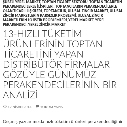
ŞUBELI YEREL MARKET
,
TOPTAN TICARET SEKTÖRÜ
,
TOPTAN TICARETIN
PERAKENDECILERLE ILIŞKILERI
,
TOPTANCILARIN PERAKENDECILERLE
OLAN TICARI ILIŞKILERI
,
TOPTANCILIK
,
ULUSAL ZINCIR MARKET
,
ULUSAL
ZINCIR MARKETLERIN KARSIZLIK PROBLEMI
,
ULUSAL ZINCIR
MARKETLERIN LOJISTIK PROBLEMLERI
,
YEREL MARKET
,
YEREL
PERAKENDECI
,
YEREL ZINCIR MARKET
13-HIZLI TÜKETIM
ÜRÜNLERININ TOPTAN
TICARETINI YAPAN
DISTRIBÜTÖR FIRMALAR
GÖZÜYLE GÜNÜMÜZ
PERAKENDECILERININ BIR
ANALIZI
19 NISAN 2014
YORUM YAPIN
Geçmiş yazılarımızda hızlı tüketim ürünleri perakendeciliğinin