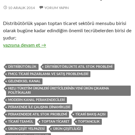
10 ARALIK 2014
YORUM YAPIN
Distribütörlük yapan toptan ticaret sektörü mensubu birisi
olarak bugüne kadar edindiğim önemli tecrübelerden birisi de
şudur;
21-Hızlı tüketim ürünleri üreticisi firmaların, ürün çeşit yelpaz
yazısına devam et
→
DISTRIBÜTÖRLÜK
DISTRIBÜTÖRLÜKTE ATIL STOK PROBLEMI
FMCG TICARI PAZARLAMA VE SATIŞ PROBLEMLERI
GELENEKSEL KANAL
HIZLI TÜKETIM ÜRÜNLERI ÜRETICILERININ YENI ÜRÜN ÇIKARMA
POLITIKALARI
MODERN KANAL PERAKENDECILERI
PERAKENDE ILE ÇALIŞMA DINAMIKLERI
PERAKENDEDE ATIL STOK PROBLEMI
TICARI BAKIŞ AÇISI
TICARI TEAMÜL
TOPTAN TICARET
TOPTANCILIK
ÜRÜN ÇEŞIT YELPAZESI
ÜRÜN ÇEŞITLILIĞI