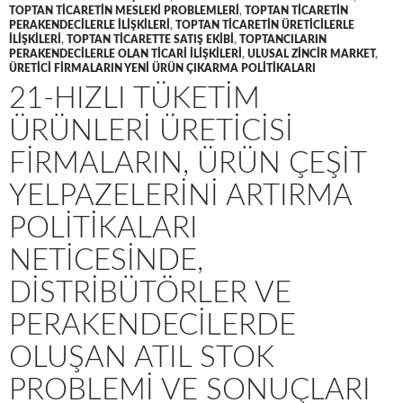
TOPTAN TICARETIN MESLEKI PROBLEMLERI
,
TOPTAN TICARETIN
PERAKENDECILERLE ILIŞKILERI
,
TOPTAN TICARETIN ÜRETICILERLE
ILIŞKILERI
,
TOPTAN TICARETTE SATIŞ EKIBI
,
TOPTANCILARIN
PERAKENDECILERLE OLAN TICARI ILIŞKILERI
,
ULUSAL ZINCIR MARKET
,
ÜRETICI FIRMALARIN YENI ÜRÜN ÇIKARMA POLITIKALARI
21-HIZLI TÜKETIM
ÜRÜNLERI ÜRETICISI
FIRMALARIN, ÜRÜN ÇEŞIT
YELPAZELERINI ARTIRMA
POLITIKALARI
NETICESINDE,
DISTRIBÜTÖRLER VE
PERAKENDECILERDE
OLUŞAN ATIL STOK
PROBLEMI VE SONUÇLARI