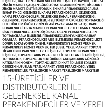
ILIŞKILERI
,
BAYILERIN PERAKENDECILERLE ILIŞKILERI
,
BAYILIK
,
BÖLGESEL
ZINCIR MARKET
,
ÇALIŞAN GÖNÜLLÜ KATKILARININ ÖNEMI
,
DISCOUNT
ZINCIR MARKET
,
DISTRIBÜTÖRLÜK
,
EN KARLI PERAKENDECI GRUBU
,
ESNAF
,
FMCG
,
GELENEKSEL KANAL PERAKENDECILER
,
GELENEKSEL
KANAL PERAKENDECILERI
,
GELENEKSEL KANAL PERAKENDECILIĞI
,
GELENEKSEL PERAKENDECILER
,
HIZLI TÜKETIM ÜRÜNLERI TOPTANCILIĞI
,
HIZLI TÜKETIM ÜRÜNLERININ TICARI PAZARLAMA VE SATIŞI
,
KARLI
PERAKENDECI
,
ORTA MARKET
,
PERAKENDECILERDE OLUŞAN FINANSAL
RISK
,
PERAKENDECILERIN DÜŞÜK KAR ORANI
,
PERAKENDECILERIN
TOPTANCILARLA ILIŞKILERI
,
PERAKENDECILERIN YÜKSEK MASRAF
ORANLARI
,
PERAKENDECILIKTE AILE IŞLETMELERI
,
PERAKENDECILIKTE
DOĞRU LOKASYONUN ÖNEMI
,
PERAKENDECIYE HIZMET VERMEK
,
PERAKENDEYE HIZMET VERMEK
,
TEK ŞUBELI YEREL MARKET
,
TOPTAN
TICARETIN PERAKENDECILERLE ILIŞKILERI
,
TOPTANCI PERAKENDECI
ILIŞKILERI
,
TOPTANCILARIN PERAKENDECILERLE OLAN TICARI ILIŞKILERI
,
TOPTANCILIK
,
TOPTANCILIK SEKTÖRÜNDE ÇALIŞANLARIN GÖNÜLLÜ
KATKILARININ ÖNEMI
,
TOPTANCILIKTA DIKKAT EDILMESI EDILMESI
GEREKEN HUSUSLAR
,
YEREL MARKET
,
YEREL PERAKENDECI
,
YEREL
PERAKENDECILER
,
YEREL ZINCIR MARKET
,
YEREL ZINCIR MARKETLER
15-ÜRETICILER VE
DISTRIBÜTÖRLERI ILE
GELENEKSEL KANAL
PERAKENDECILER VE YEREL