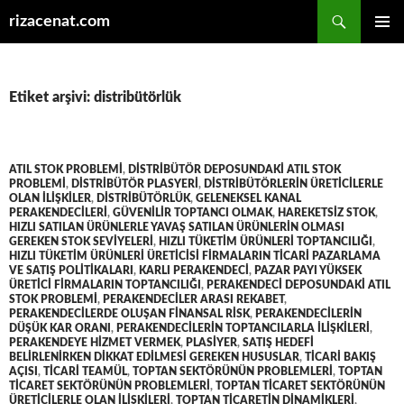
Ara
rizacenat.com
İÇERIĞE
BIRINCI
ATLA
MENÜ
Etiket arşivi: distribütörlük
ATIL STOK PROBLEMI
,
DISTRIBÜTÖR DEPOSUNDAKI ATIL STOK
PROBLEMI
,
DISTRIBÜTÖR PLASYERI
,
DISTRIBÜTÖRLERIN ÜRETICILERLE
OLAN ILIŞKILER
,
DISTRIBÜTÖRLÜK
,
GELENEKSEL KANAL
PERAKENDECILERI
,
GÜVENILIR TOPTANCI OLMAK
,
HAREKETSIZ STOK
,
HIZLI SATILAN ÜRÜNLERLE YAVAŞ SATILAN ÜRÜNLERIN OLMASI
GEREKEN STOK SEVIYELERI
,
HIZLI TÜKETIM ÜRÜNLERI TOPTANCILIĞI
,
HIZLI TÜKETIM ÜRÜNLERI ÜRETICISI FIRMALARIN TICARI PAZARLAMA
VE SATIŞ POLITIKALARI
,
KARLI PERAKENDECI
,
PAZAR PAYI YÜKSEK
ÜRETICI FIRMALARIN TOPTANCILIĞI
,
PERAKENDECI DEPOSUNDAKI ATIL
STOK PROBLEMI
,
PERAKENDECILER ARASI REKABET
,
PERAKENDECILERDE OLUŞAN FINANSAL RISK
,
PERAKENDECILERIN
DÜŞÜK KAR ORANI
,
PERAKENDECILERIN TOPTANCILARLA ILIŞKILERI
,
PERAKENDEYE HIZMET VERMEK
,
PLASIYER
,
SATIŞ HEDEFI
BELIRLENIRKEN DIKKAT EDILMESI GEREKEN HUSUSLAR
,
TICARI BAKIŞ
AÇISI
,
TICARI TEAMÜL
,
TOPTAN SEKTÖRÜNÜN PROBLEMLERI
,
TOPTAN
TICARET SEKTÖRÜNÜN PROBLEMLERI
,
TOPTAN TICARET SEKTÖRÜNÜN
ÜRETICILERLE OLAN ILIŞKILERI
,
TOPTAN TICARETIN DINAMIKLERI
,