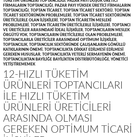
TÜKETIM ÜRÜNLERI TOPTANCILIĞI
,
PAZAR PAYI DÜŞÜK ÜRETICI
FIRMALARIN TOPTANCILIĞI
,
PAZAR PAYI YÜKSEK ÜRETICI FIRMALARIN
TOPTANCILIĞI
,
TOPTAN TICARET
,
TOPTAN TICARET SEKTÖRÜ
,
TOPTAN
TICARET SEKTÖRÜNÜN PROBLEMLERI
,
TOPTAN TICARET SEKTÖRÜNÜN
ÜRETICILERLE OLAN ILIŞKILERI
,
TOPTAN TICARETIN MESLEKI
PROBLEMLERI
,
TOPTAN TICARETIN ÜRETICILERLE ILIŞKILERI
,
TOPTANCI
VE ÜRETICILER ARASINDAKI IDEAL ILIŞKILER
,
TOPTANCILARIN MESLEK
ÖRGÜTÜ YOK
,
TOPTANCILARIN ÜRETICILERLE OLAN PROBLEMLERI
,
TOPTANCILARLA ÜRETICILER ARASINDAKI OPTIMUM ILIŞKILER
,
TOPTANCILIK
,
TOPTANCILIK SEKTÖRÜNDE ÇALIŞANLARIN GÖNÜLLÜ
KATKILARININ ÖNEMI
,
TOPTANCILIKTA DIKKAT EDILMESI EDILMESI
GEREKEN HUSUSLAR
,
TOPTANCILIKTA YETERLI SERMAYENIN ÖNEMI
,
TOPTANCILIKTAN BAYILIĞE BAYILIKTEN DISTRIBÜTÖRLÜĞE
,
YÖNETICI
YETIŞTIREMEMEK
12-HIZLI TÜKETIM
ÜRÜNLERI TOPTANCILARI
ILE HIZLI TÜKETIM
ÜRÜNLERI ÜRETICILERI
ARASINDA OLMASI
GEREKEN OPTIMUM TICARI