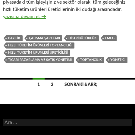
piyasadaki tüm işleyişiniz ve sektör olarak tüm geleceğiniz
hızlı tüketim ürünleri üreticilerinin iki dudağı arasındadır.
11-Hızlı tüketim ürünleri toptancıları gözüyle, hızlı tüketim ürünl
yazısına devam et
→
BAYILIK
ÇALIŞMA ŞARTLARI
DISTRIBÜTÖRLÜK
FMCG
HIZLI TÜKETIM ÜRÜNLERI TOPTANCILIĞI
HIZLI TÜKETIM ÜRÜNLERI ÜRETICILIĞI
TICARI PAZARLAMA VE SATIŞ YÖNETIMI
TOPTANCILIK
YÖNETICI
1
2
SONRAKI &ARR;
Yazı
dolaşımı
A
r
a