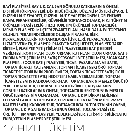
BAYI PLASIYERI
,
BAYILIK
,
ÇALIŞAN GÖNÜLLÜ KATKILARININ ÖNEMI
,
DISTRIBÜTÖR PLASIYERI
,
DISTRIBÜTÖRLÜK
,
DÜZENLI MÜŞTERI ZIYARETI
,
DÜZENLI RUT ZIYARETI
,
DÜZENLI RUT ZIYARETIN ÖNEMI
,
GELENEKSEL
KANAL PERAKENDECILER
,
GÜVENILIR TOPTANCI OLMAK
,
HIZLI TÜKETIM
ÜRÜNLERI PLASIYERLIĞI
,
HIZLI TÜKETIM ÜRÜNLERI TOPTANCILIĞI
,
MEMUR PLASIYER
,
MÜŞTERI ZIYARET PLANI
,
NASIL DAHA IYI TOPTANCI
OLUNUR
,
PERAKENDECILERDE OLUŞAN FINANSAL RISK
,
PERAKENDECILERIN TOPTANCILARLA ILIŞKILERI
,
PERAKENDECIYE
HIZMET VERMEK
,
PLASIYER
,
PLASIYER SATIŞ HEDEFI
,
PLASIYER TAKIP
SISTEMI
,
PLASIYER YETIŞTIRILMESI
,
PLASYERLERE SATIŞ HEDEFI
VERILMESI
,
ROUT PLANI OLUŞTURMAK
,
RUT PLANI OLUŞTURMAK
,
SATIŞ
EKIBININ YETIŞTIRILMESI
,
SATIŞ PERSONELI YETIŞTIRILMESI
,
SICAK SATIŞ
PLASIYERI
,
SOĞUK SATIŞ PLASIYERI
,
TICARI PAZARLAMA VE SATIŞ
,
TOPTAN TICARET ÇALIŞANLARI
,
TOPTAN TICARET SEKTÖRÜ
,
TOPTAN
TICARET SEKTÖRÜNÜN PROBLEMLERI
,
TOPTAN TICARETTE SATIŞ EKIBI
,
TOPTAN TICARETTE SATIŞ HEDEFLERI NASIL VERILMELIDIR
,
TOPTAN
TICARETTE SATIŞ KADROSU KURMAK
,
TOPTANCILARIN MESLEK ÖRGÜTÜ
YOK
,
TOPTANCILIK
,
TOPTANCILIK SEKTÖRÜNDE ÇALIŞANLARIN
GÖNÜLLÜ KATKILARININ ÖNEMI
,
TOPTANCILIK SEKTÖRÜNÜN MESLEK
ÖRGÜTLENMESININ OLMAMASI
,
TOPTANCILIKTA DIKKAT EDILMESI
EDILMESI GEREKEN HUSUSLAR
,
TOPTANCILIKTA EN ÖNEMLI SERMAYE
KALITELI SATIŞ KADROSUDUR
,
TOPTANCILIKTA RUT DÜZENININ ÖNEMI
,
TOPTANCILIKTA SATIŞ KADROSUNUN ÖNEMI
,
TÜCCAR PLASIYER
,
ÜRETICI FIRMANIN PLASIYERI
,
YEDEK PLASIYER
,
YETIŞMIŞ IŞBILIR SATICI
EKIBI
,
YETKIN PLASIYER YETIŞTIRILMESI
17-HIZLI TÜKETIM