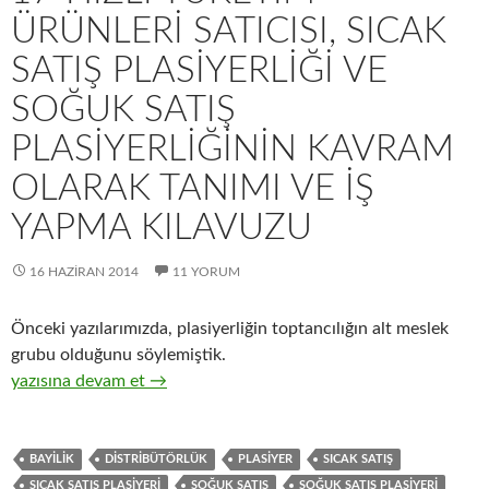
ÜRÜNLERI SATICISI, SICAK
SATIŞ PLASIYERLIĞI VE
SOĞUK SATIŞ
PLASIYERLIĞININ KAVRAM
OLARAK TANIMI VE IŞ
YAPMA KILAVUZU
16 HAZIRAN 2014
11 YORUM
Önceki yazılarımızda, plasiyerliğin toptancılığın alt meslek
grubu olduğunu söylemiştik.
17-Hızlı tüketim ürünleri satıcısı, sıcak satış plasiyerliği ve so
yazısına devam et
→
BAYILIK
DISTRIBÜTÖRLÜK
PLASIYER
SICAK SATIŞ
SICAK SATIŞ PLASIYERI
SOĞUK SATIŞ
SOĞUK SATIŞ PLASIYERI