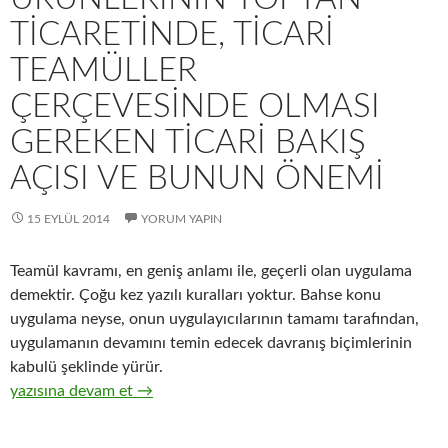
TICARETINDE, TICARI
TEAMÜLLER
ÇERÇEVESINDE OLMASI
GEREKEN TICARI BAKIŞ
AÇISI VE BUNUN ÖNEMI
15 EYLÜL 2014
YORUM YAPIN
Teamül kavramı, en geniş anlamı ile, geçerli olan uygulama
demektir. Çoğu kez yazılı kuralları yoktur. Bahse konu
uygulama neyse, onun uygulayıcılarının tamamı tarafından,
uygulamanın devamını temin edecek davranış biçimlerinin
kabulü şeklinde yürür.
19-Hızlı tüketim ürünlerinin toptan ticaretinde, ticari teamüll
yazısına devam et
→