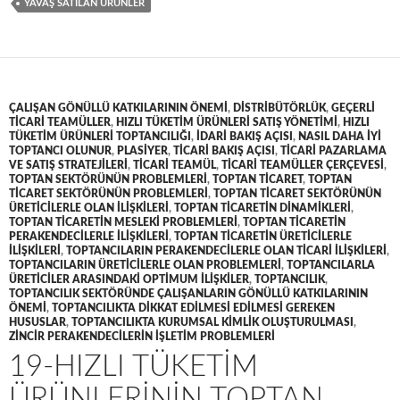
YAVAŞ SATILAN ÜRÜNLER
ÇALIŞAN GÖNÜLLÜ KATKILARININ ÖNEMI
,
DISTRIBÜTÖRLÜK
,
GEÇERLI
TICARI TEAMÜLLER
,
HIZLI TÜKETIM ÜRÜNLERI SATIŞ YÖNETIMI
,
HIZLI
TÜKETIM ÜRÜNLERI TOPTANCILIĞI
,
IDARI BAKIŞ AÇISI
,
NASIL DAHA IYI
TOPTANCI OLUNUR
,
PLASIYER
,
TICARI BAKIŞ AÇISI
,
TICARI PAZARLAMA
VE SATIŞ STRATEJILERI
,
TICARI TEAMÜL
,
TICARI TEAMÜLLER ÇERÇEVESI
,
TOPTAN SEKTÖRÜNÜN PROBLEMLERI
,
TOPTAN TICARET
,
TOPTAN
TICARET SEKTÖRÜNÜN PROBLEMLERI
,
TOPTAN TICARET SEKTÖRÜNÜN
ÜRETICILERLE OLAN ILIŞKILERI
,
TOPTAN TICARETIN DINAMIKLERI
,
TOPTAN TICARETIN MESLEKI PROBLEMLERI
,
TOPTAN TICARETIN
PERAKENDECILERLE ILIŞKILERI
,
TOPTAN TICARETIN ÜRETICILERLE
ILIŞKILERI
,
TOPTANCILARIN PERAKENDECILERLE OLAN TICARI ILIŞKILERI
,
TOPTANCILARIN ÜRETICILERLE OLAN PROBLEMLERI
,
TOPTANCILARLA
ÜRETICILER ARASINDAKI OPTIMUM ILIŞKILER
,
TOPTANCILIK
,
TOPTANCILIK SEKTÖRÜNDE ÇALIŞANLARIN GÖNÜLLÜ KATKILARININ
ÖNEMI
,
TOPTANCILIKTA DIKKAT EDILMESI EDILMESI GEREKEN
HUSUSLAR
,
TOPTANCILIKTA KURUMSAL KIMLIK OLUŞTURULMASI
,
ZINCIR PERAKENDECILERIN IŞLETIM PROBLEMLERI
19-HIZLI TÜKETIM
ÜRÜNLERININ TOPTAN