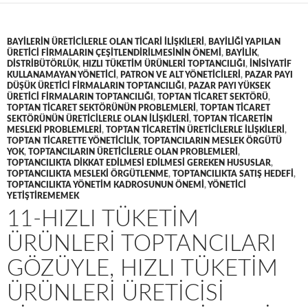
BAYILERIN ÜRETICILERLE OLAN TICARI ILIŞKILERI
,
BAYILIĞI YAPILAN
ÜRETICI FIRMALARIN ÇEŞITLENDIRILMESININ ÖNEMI
,
BAYILIK
,
DISTRIBÜTÖRLÜK
,
HIZLI TÜKETIM ÜRÜNLERI TOPTANCILIĞI
,
INISIYATIF
KULLANAMAYAN YÖNETICI
,
PATRON VE ALT YÖNETICILERI
,
PAZAR PAYI
DÜŞÜK ÜRETICI FIRMALARIN TOPTANCILIĞI
,
PAZAR PAYI YÜKSEK
ÜRETICI FIRMALARIN TOPTANCILIĞI
,
TOPTAN TICARET SEKTÖRÜ
,
TOPTAN TICARET SEKTÖRÜNÜN PROBLEMLERI
,
TOPTAN TICARET
SEKTÖRÜNÜN ÜRETICILERLE OLAN ILIŞKILERI
,
TOPTAN TICARETIN
MESLEKI PROBLEMLERI
,
TOPTAN TICARETIN ÜRETICILERLE ILIŞKILERI
,
TOPTAN TICARETTE YÖNETICILIK
,
TOPTANCILARIN MESLEK ÖRGÜTÜ
YOK
,
TOPTANCILARIN ÜRETICILERLE OLAN PROBLEMLERI
,
TOPTANCILIKTA DIKKAT EDILMESI EDILMESI GEREKEN HUSUSLAR
,
TOPTANCILIKTA MESLEKI ÖRGÜTLENME
,
TOPTANCILIKTA SATIŞ HEDEFI
,
TOPTANCILIKTA YÖNETIM KADROSUNUN ÖNEMI
,
YÖNETICI
YETIŞTIREMEMEK
11-HIZLI TÜKETIM
ÜRÜNLERI TOPTANCILARI
GÖZÜYLE, HIZLI TÜKETIM
ÜRÜNLERI ÜRETICISI