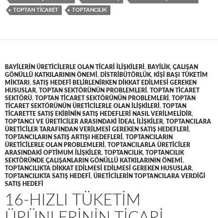
TOPTAN TICARET
TOPTANCILIK
BAYILERIN ÜRETICILERLE OLAN TICARI ILIŞKILERI
,
BAYILIK
,
ÇALIŞAN
GÖNÜLLÜ KATKILARININ ÖNEMI
,
DISTRIBÜTÖRLÜK
,
KIŞI BAŞI TÜKETIM
MIKTARI
,
SATIŞ HEDEFI BELIRLENIRKEN DIKKAT EDILMESI GEREKEN
HUSUSLAR
,
TOPTAN SEKTÖRÜNÜN PROBLEMLERI
,
TOPTAN TICARET
SEKTÖRÜ
,
TOPTAN TICARET SEKTÖRÜNÜN PROBLEMLERI
,
TOPTAN
TICARET SEKTÖRÜNÜN ÜRETICILERLE OLAN ILIŞKILERI
,
TOPTAN
TICARETTE SATIŞ EKIBININ SATIŞ HEDEFLERI NASIL VERILMELIDIR
,
TOPTANCI VE ÜRETICILER ARASINDAKI IDEAL ILIŞKILER
,
TOPTANCILARA
ÜRETICILER TARAFINDAN VERILMESI GEREKEN SATIŞ HEDEFLERI
,
TOPTANCILARIN SATIŞ ARTIŞI HEDEFLERI
,
TOPTANCILARIN
ÜRETICILERLE OLAN PROBLEMLERI
,
TOPTANCILARLA ÜRETICILER
ARASINDAKI OPTIMUM ILIŞKILER
,
TOPTANCILIK
,
TOPTANCILIK
SEKTÖRÜNDE ÇALIŞANLARIN GÖNÜLLÜ KATKILARININ ÖNEMI
,
TOPTANCILIKTA DIKKAT EDILMESI EDILMESI GEREKEN HUSUSLAR
,
TOPTANCILIKTA SATIŞ HEDEFI
,
ÜRETICILERIN TOPTANCILARA VERDIĞI
SATIŞ HEDEFI
16-HIZLI TÜKETIM
ÜRÜNLERININ TICARI