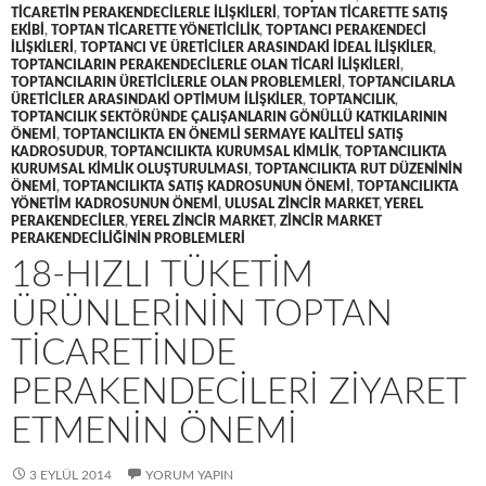
TICARETIN PERAKENDECILERLE ILIŞKILERI
,
TOPTAN TICARETTE SATIŞ
EKIBI
,
TOPTAN TICARETTE YÖNETICILIK
,
TOPTANCI PERAKENDECI
ILIŞKILERI
,
TOPTANCI VE ÜRETICILER ARASINDAKI IDEAL ILIŞKILER
,
TOPTANCILARIN PERAKENDECILERLE OLAN TICARI ILIŞKILERI
,
TOPTANCILARIN ÜRETICILERLE OLAN PROBLEMLERI
,
TOPTANCILARLA
ÜRETICILER ARASINDAKI OPTIMUM ILIŞKILER
,
TOPTANCILIK
,
TOPTANCILIK SEKTÖRÜNDE ÇALIŞANLARIN GÖNÜLLÜ KATKILARININ
ÖNEMI
,
TOPTANCILIKTA EN ÖNEMLI SERMAYE KALITELI SATIŞ
KADROSUDUR
,
TOPTANCILIKTA KURUMSAL KIMLIK
,
TOPTANCILIKTA
KURUMSAL KIMLIK OLUŞTURULMASI
,
TOPTANCILIKTA RUT DÜZENININ
ÖNEMI
,
TOPTANCILIKTA SATIŞ KADROSUNUN ÖNEMI
,
TOPTANCILIKTA
YÖNETIM KADROSUNUN ÖNEMI
,
ULUSAL ZINCIR MARKET
,
YEREL
PERAKENDECILER
,
YEREL ZINCIR MARKET
,
ZINCIR MARKET
PERAKENDECILIĞININ PROBLEMLERI
18-HIZLI TÜKETIM
ÜRÜNLERININ TOPTAN
TICARETINDE
PERAKENDECILERI ZIYARET
ETMENIN ÖNEMI
3 EYLÜL 2014
YORUM YAPIN