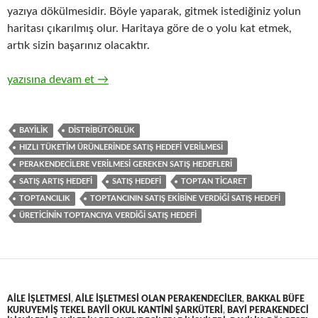
yazıya dökülmesidir. Böyle yaparak, gitmek istediğiniz yolun
haritası çıkarılmış olur. Haritaya göre de o yolu kat etmek,
artık sizin başarınız olacaktır.
16-Hızlı tüketim ürünlerinin ticari pazarlama ve satış organizasy
yazısına devam et
→
BAYILIK
DISTRIBÜTÖRLÜK
HIZLI TÜKETIM ÜRÜNLERINDE SATIŞ HEDEFI VERILMESI
PERAKENDECILERE VERILMESI GEREKEN SATIŞ HEDEFLERI
SATIŞ ARTIŞ HEDEFI
SATIŞ HEDEFI
TOPTAN TICARET
TOPTANCILIK
TOPTANCININ SATIŞ EKIBINE VERDIĞI SATIŞ HEDEFI
ÜRETICININ TOPTANCIYA VERDIĞI SATIŞ HEDEFI
AILE IŞLETMESI
,
AILE IŞLETMESI OLAN PERAKENDECILER
,
BAKKAL BÜFE
KURUYEMIŞ TEKEL BAYII OKUL KANTINI ŞARKÜTERI
,
BAYI PERAKENDECI