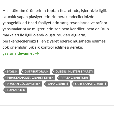
Hızlı tüketim ürünlerinin toptan ticaretinde, işlerinizle ilgili,
satıcılık yapan plasiyerlerinizin perakendecilerinizde
yapageldikleri ticari faaliyetlerin satış reyonlarına ve raflara
yansımalarını ve müşterilerinizde hem kendileri hem de ürün
markaları ile ilgili olarak oluşturdukları algıların,
perakendecilerinizi fiilen ziyaret ederek müşahede edilmesi
çok önemlidir. Sık sık kontrol edilmesi gerekir.
18-Hızlı tüketim ürünlerinin toptan ticaretinde perakendeciler
yazısına devam et
→
BAYILIK
DISTRIBÜTÖRLÜK
DÜZENLI MÜŞTERI ZIYARETI
PERAKENDECILERI ZIYARET ETMEK
PIYASA ZIYARETLERI
PIYASAYI GÖZLEMLEMEK
SAHA ZIYARETI
SATIŞ SAHASI ZIYARETI
TOPTANCILIK