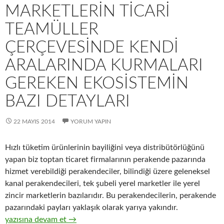
MARKETLERIN TICARI
TEAMÜLLER
ÇERÇEVESINDE KENDI
ARALARINDA KURMALARI
GEREKEN EKOSISTEMIN
BAZI DETAYLARI
22 MAYIS 2014
YORUM YAPIN
Hızlı tüketim ürünlerinin bayiliğini veya distribütörlüğünü
yapan biz toptan ticaret firmalarının perakende pazarında
hizmet verebildiği perakendeciler, bilindiği üzere geleneksel
kanal perakendecileri, tek şubeli yerel marketler ile yerel
zincir marketlerin bazılarıdır. Bu perakendecilerin, perakende
pazarındaki payları yaklaşık olarak yarıya yakındır.
15-Üreticiler ve distribütörleri ile geleneksel kanal perakendec
yazısına devam et
→