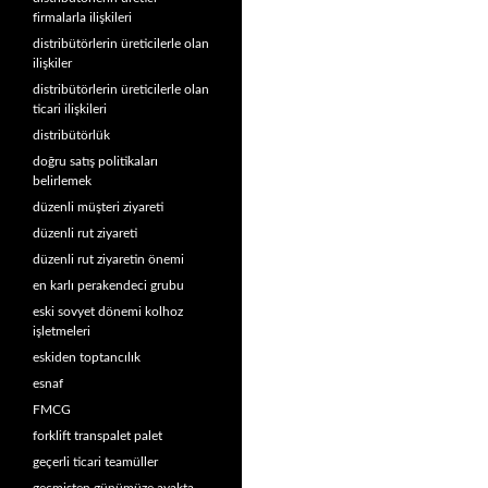
firmalarla ilişkileri
distribütörlerin üreticilerle olan
ilişkiler
distribütörlerin üreticilerle olan
ticari ilişkileri
distribütörlük
doğru satış politikaları
belirlemek
düzenli müşteri ziyareti
düzenli rut ziyareti
düzenli rut ziyaretin önemi
en karlı perakendeci grubu
eski sovyet dönemi kolhoz
işletmeleri
eskiden toptancılık
esnaf
FMCG
forklift transpalet palet
geçerli ticari teamüller