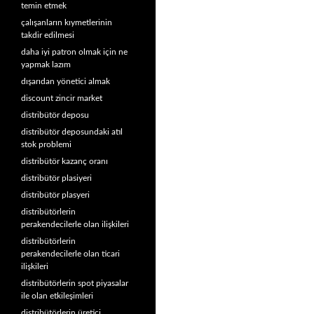
temin etmek
çalışanların kıymetlerinin
takdir edilmesi
daha iyi patron olmak için ne
yapmak lazım
dışarıdan yönetici almak
discount zincir market
distribütör deposu
distribütör deposundaki atıl
stok problemi
distribütör kazanç oranı
distribütör plasiyeri
distribütör plasyeri
distribütörlerin
perakendecilerle olan ilişkileri
distribütörlerin
perakendecilerle olan ticari
ilişkileri
distribütörlerin spot piyasalar
ile olan etkileşimleri
distribütörlerin üretici