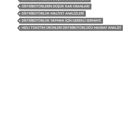
DISTRIBÜTÖRLERIN DÜŞÜK KAR ORANLARI
DISTRIBÜTÖRLÜK MALIYET ANALIZLERI
DISTRIBÜTÖRLÜK YAPMAK IÇIN GEREKLI SERMAYE
HIZLI TÜKETIM ÜRÜNLERI DISTRIBÜTÖRLÜĞÜ MASRAF ANALIZI