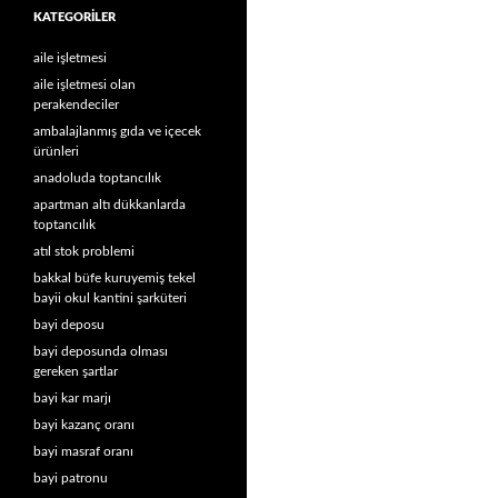
KATEGORILER
aile işletmesi
aile işletmesi olan
perakendeciler
ambalajlanmış gıda ve içecek
ürünleri
anadoluda toptancılık
apartman altı dükkanlarda
toptancılık
atıl stok problemi
bakkal büfe kuruyemiş tekel
bayii okul kantini şarküteri
bayi deposu
bayi deposunda olması
gereken şartlar
bayi kar marjı
bayi kazanç oranı
bayi masraf oranı
bayi patronu