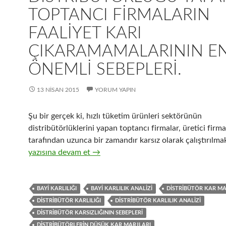
TOPTANCI FIRMALARIN
FAALIYET KARI
ÇIKARAMAMALARININ E
ÖNEMLI SEBEPLERI.
13 NISAN 2015
YORUM YAPIN
Şu bir gerçek ki, hızlı tüketim ürünleri sektörünün
distribütörlüklerini yapan toptancı firmalar, üretici firma
tarafından uzunca bir zamandır karsız olarak çalıştırılmak
27-Hızlı tüketim ürünleri distribütörlüğü yapan toptancı 
yazısına devam et
→
BAYI KARLILIĞI
BAYI KARLILIK ANALIZI
DISTRIBÜTÖR KAR MA
DISTRIBÜTÖR KARLILIĞI
DISTRIBÜTÖR KARLILIK ANALIZI
DISTRIBÜTÖR KARSIZLIĞININ SEBEPLERI
DISTRIBÜTÖRLERIN DÜŞÜK KAR MARJLARI