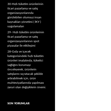
30-Hızlı tüketim ürünlerinin
ticari pazarlama ve satış
organizasyonlarında
görülebilen olumsuz insan
kaynakları yönetimi ( İKY )
uygulamaları
29- Hızlı tüketim ürünlerinin
ticari pazarlama ve satış
organizasyonlarının spot
piyasalar ile etkileşimi
28-Gıda ve içecek
kategorisindeki hızlı tüketim
ürünleri imalatında, tüketici
sağlığını korumayı
önceleyerek, ürünlerin
satışlarını sıçratacak şekilde
artırabilmek için, ürün
muhteviyatlarında yapılması
zaruri olan değişiklerin önemi.
SON YORUMLAR