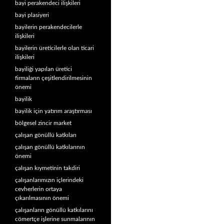
bayi perakendeci ilişkileri
bayi plasiyeri
bayilerin perakendecilerle
ilişkileri
bayilerin üreticilerle olan ticari
ilişkileri
bayiliği yapılan üretici
firmaların çeşitlendirilmesinin
önemi
bayilik
bayilik için yatırım araştırması
bölgesel zincir market
çalışan gönüllü katkıları
çalışan gönüllü katkılarının
önemi
çalışan kıymetinin takdiri
çalışanlarımızın içlerindeki
cevherlerin ortaya
çıkarılmasının önemi
çalışanların gönüllü katkılarını
cömertçe işlerine sunmalarının