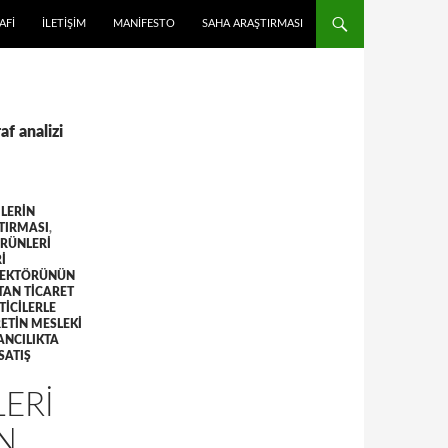
 ATLA
AFI
İLETIŞIM
MANIFESTO
SAHA ARAŞTIRMASI
af analizi
ILERIN
ŞTIRMASI
,
ÜRÜNLERI
I
SEKTÖRÜNÜN
TAN TICARET
ICILERLE
ETIN MESLEKI
ANCILIKTA
SATIŞ
LERI
N