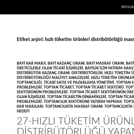
İÇERIĞE
BIYOGR
Etiket arşivi: hızlı tüketim ürünleri distribütörlüğü masr
BAYI KAR MARJI
,
BAYI KAZANÇ ORANI
,
BAYI MASRAF ORANI
,
BAY
ÜRETICILERLE OLAN TICARI ILIŞKILERI
,
BAYILIK IÇIN YATIRIM ARA
DISTRIBÜTÖR KAZANÇ ORANI
,
DISTRIBÜTÖRLÜK
,
HIZLI TÜKETIM 
DISTRIBÜTÖRLÜĞÜ MALIYET ANALIZLERI
,
HIZLI TÜKETIM ÜRÜNLER
TOPTANCILIĞI
,
TICARI SATIŞ VE PAZARLAMA YÖNETIMI
,
TOPTAN 
PROBLEMLERI
,
TOPTAN TICARET
,
TOPTAN TICARET SEKTÖRÜ
,
TOP
SEKTÖRÜNÜN PROBLEMLERI
,
TOPTAN TICARET SEKTÖRÜNÜN ÜRET
OLAN ILIŞKILERI
,
TOPTAN TICARETIN DINAMIKLERI
,
TOPTAN TICAR
PROBLEMLERI
,
TOPTANCILIK SEKTÖRÜNE YATIRIM YAPMAK
,
TOPT
KAR MARJLARI
,
TOPTANCILIKTA MASRAF ORANI
,
TOPTANCILIKTA 
HEDEFI
27-HIZLI TÜKETIM ÜRÜN
DISTRIBÜTÖRLÜĞÜ YAPA