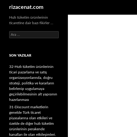
Ara
rizacenat.com
Hızlı tüketim ürünlerinin
ticaretine dair bazı fikirler …
A
r
a
m
SON YAZILAR
a
:
32-Hızlı tüketim ürünlerinin
ticari pazarlama ve satış
organizasyonlarında, doğru
strateji, politika ve kararların
belirlenip uygulamaya
geçirilebilmesinin alt yapısının
hazırlanması
31-Discount marketlerin
genelde Türk ticaret
piyasalarına olan etkileri ve
özelde de diğer hızlı tüketim
ürünlerinin perakende
kanalları ile olan etkileşimleri.