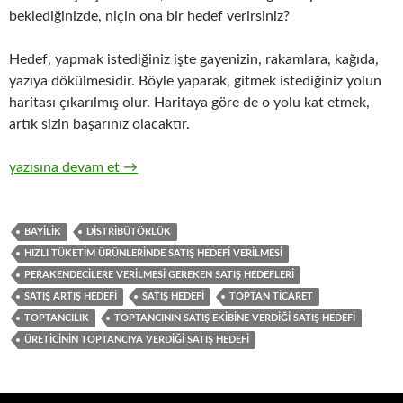
beklediğinizde, niçin ona bir hedef verirsiniz?
Hedef, yapmak istediğiniz işte gayenizin, rakamlara, kağıda,
yazıya dökülmesidir. Böyle yaparak, gitmek istediğiniz yolun
haritası çıkarılmış olur. Haritaya göre de o yolu kat etmek,
artık sizin başarınız olacaktır.
16-Hızlı tüketim ürünlerinin ticari pazarlama ve satış organizasy
yazısına devam et
→
BAYILIK
DISTRIBÜTÖRLÜK
HIZLI TÜKETIM ÜRÜNLERINDE SATIŞ HEDEFI VERILMESI
PERAKENDECILERE VERILMESI GEREKEN SATIŞ HEDEFLERI
SATIŞ ARTIŞ HEDEFI
SATIŞ HEDEFI
TOPTAN TICARET
TOPTANCILIK
TOPTANCININ SATIŞ EKIBINE VERDIĞI SATIŞ HEDEFI
ÜRETICININ TOPTANCIYA VERDIĞI SATIŞ HEDEFI