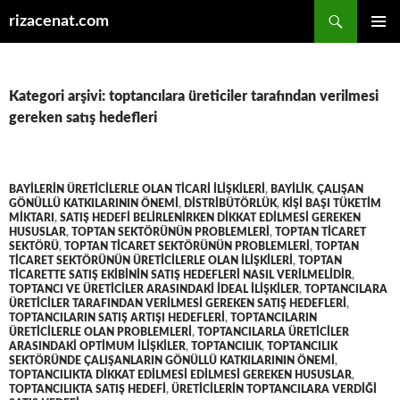
Ara
rizacenat.com
İÇERIĞE
BIRINCI
ATLA
MENÜ
Kategori arşivi: toptancılara üreticiler tarafından verilmesi
gereken satış hedefleri
BAYILERIN ÜRETICILERLE OLAN TICARI ILIŞKILERI
,
BAYILIK
,
ÇALIŞAN
GÖNÜLLÜ KATKILARININ ÖNEMI
,
DISTRIBÜTÖRLÜK
,
KIŞI BAŞI TÜKETIM
MIKTARI
,
SATIŞ HEDEFI BELIRLENIRKEN DIKKAT EDILMESI GEREKEN
HUSUSLAR
,
TOPTAN SEKTÖRÜNÜN PROBLEMLERI
,
TOPTAN TICARET
SEKTÖRÜ
,
TOPTAN TICARET SEKTÖRÜNÜN PROBLEMLERI
,
TOPTAN
TICARET SEKTÖRÜNÜN ÜRETICILERLE OLAN ILIŞKILERI
,
TOPTAN
TICARETTE SATIŞ EKIBININ SATIŞ HEDEFLERI NASIL VERILMELIDIR
,
TOPTANCI VE ÜRETICILER ARASINDAKI IDEAL ILIŞKILER
,
TOPTANCILARA
ÜRETICILER TARAFINDAN VERILMESI GEREKEN SATIŞ HEDEFLERI
,
TOPTANCILARIN SATIŞ ARTIŞI HEDEFLERI
,
TOPTANCILARIN
ÜRETICILERLE OLAN PROBLEMLERI
,
TOPTANCILARLA ÜRETICILER
ARASINDAKI OPTIMUM ILIŞKILER
,
TOPTANCILIK
,
TOPTANCILIK
SEKTÖRÜNDE ÇALIŞANLARIN GÖNÜLLÜ KATKILARININ ÖNEMI
,
TOPTANCILIKTA DIKKAT EDILMESI EDILMESI GEREKEN HUSUSLAR
,
TOPTANCILIKTA SATIŞ HEDEFI
,
ÜRETICILERIN TOPTANCILARA VERDIĞI