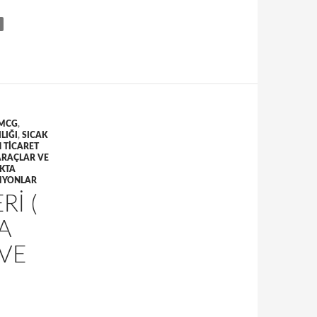
MCG
,
LIĞI
,
SICAK
 TICARET
ARAÇLAR VE
IKTA
AMYONLAR
RI (
A
 VE