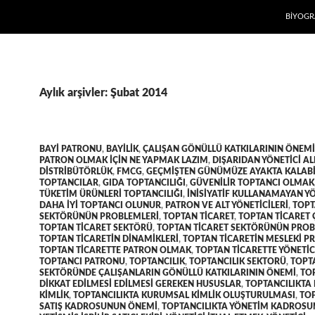
İÇERIĞE
BIYOGR
Aylık arşivler: Şubat 2014
BAYI PATRONU
,
BAYILIK
,
ÇALIŞAN GÖNÜLLÜ KATKILARININ ÖNEMI
PATRON OLMAK IÇIN NE YAPMAK LAZIM
,
DIŞARIDAN YÖNETICI A
DISTRIBÜTÖRLÜK
,
FMCG
,
GEÇMIŞTEN GÜNÜMÜZE AYAKTA KALAB
TOPTANCILAR
,
GIDA TOPTANCILIĞI
,
GÜVENILIR TOPTANCI OLMAK
TÜKETIM ÜRÜNLERI TOPTANCILIĞI
,
INISIYATIF KULLANAMAYAN YÖ
DAHA IYI TOPTANCI OLUNUR
,
PATRON VE ALT YÖNETICILERI
,
TOP
SEKTÖRÜNÜN PROBLEMLERI
,
TOPTAN TICARET
,
TOPTAN TICARET 
TOPTAN TICARET SEKTÖRÜ
,
TOPTAN TICARET SEKTÖRÜNÜN PROB
TOPTAN TICARETIN DINAMIKLERI
,
TOPTAN TICARETIN MESLEKI P
TOPTAN TICARETTE PATRON OLMAK
,
TOPTAN TICARETTE YÖNETIC
TOPTANCI PATRONU
,
TOPTANCILIK
,
TOPTANCILIK SEKTORÜ
,
TOPT
SEKTÖRÜNDE ÇALIŞANLARIN GÖNÜLLÜ KATKILARININ ÖNEMI
,
TO
DIKKAT EDILMESI EDILMESI GEREKEN HUSUSLAR
,
TOPTANCILIKTA
KIMLIK
,
TOPTANCILIKTA KURUMSAL KIMLIK OLUŞTURULMASI
,
TOP
SATIŞ KADROSUNUN ÖNEMI
,
TOPTANCILIKTA YÖNETIM KADROS