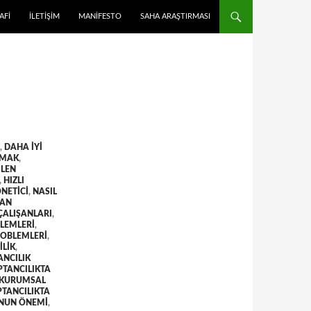
 ATLA
AFI
İLETIŞIM
MANIFESTO
SAHA ARAŞTIRMASI
,
DAHA IYI
LMAK
,
ILEN
,
HIZLI
NETICI
,
NASIL
TAN
ÇALIŞANLARI
,
LEMLERI
,
ROBLEMLERI
,
ILIK
,
ANCILIK
PTANCILIKTA
 KURUMSAL
TANCILIKTA
UNUN ÖNEMI
,