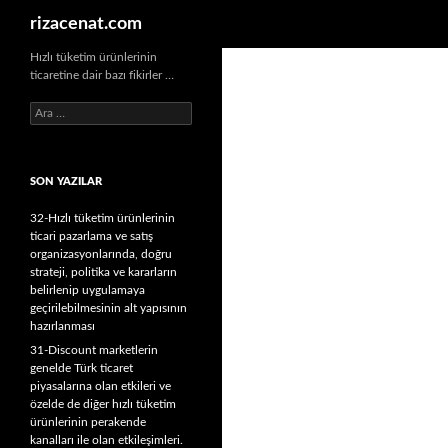
Ara
rizacenat.com
Hızlı tüketim ürünlerinin
ticaretine dair bazı fikirler …
A
r
a
m
SON YAZILAR
a
:
32-Hızlı tüketim ürünlerinin
ticari pazarlama ve satış
organizasyonlarında, doğru
strateji, politika ve kararların
belirlenip uygulamaya
geçirilebilmesinin alt yapısının
hazırlanması
31-Discount marketlerin
genelde Türk ticaret
piyasalarına olan etkileri ve
özelde de diğer hızlı tüketim
ürünlerinin perakende
kanalları ile olan etkileşimleri.