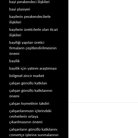
bayi perakendeci ilişkileri
bayi plasiyeri
bayilerin perakendecilerle
ilişkileri
bayilerin üreticilerle olan ticari
ilişkileri
bayiliği yapılan üretici
firmaların çeşitlendirilmesinin
önemi
bayilik
bayilik için yatırım araştırması
bölgesel zincir market
çalışan gönüllü katkıları
çalışan gönüllü katkılarının
önemi
çalışan kıymetinin takdiri
çalışanlarımızın içlerindeki
cevherlerin ortaya
çıkarılmasının önemi
çalışanların gönüllü katkılarını
cömertçe işlerine sunmalarının