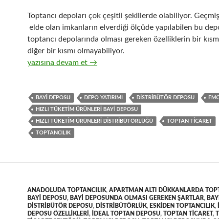
Toptancı depoları çok çeşitli şekillerde olabiliyor. Geçm
elde olan imkanların elverdiği ölçüde yapılabilen bu depo
toptancı depolarında olması gereken özelliklerin bir kısm
diğer bir kısmı olmayabiliyor.
5-Hızlı tüketim ürünleri ( FMCG ) toptancılığı yapılan de
yazısına devam et
→
BAYI DEPOSU
DEPO YATIRIMI
DISTRIBÜTÖR DEPOSU
FM
HIZLI TÜKETIM ÜRÜNLERI BAYI DEPOSU
HIZLI TÜKETIM ÜRÜNLERI DISTRIBÜTÖRLÜĞÜ
TOPTAN TICARET
TOPTANCILIK
ANADOLUDA TOPTANCILIK
,
APARTMAN ALTI DÜKKANLARDA TOPT
BAYI DEPOSU
,
BAYI DEPOSUNDA OLMASI GEREKEN ŞARTLAR
,
BAY
DISTRIBÜTÖR DEPOSU
,
DISTRIBÜTÖRLÜK
,
ESKIDEN TOPTANCILIK
,
DEPOSU ÖZELLIKLERI
,
IDEAL TOPTAN DEPOSU
,
TOPTAN TICARET
,