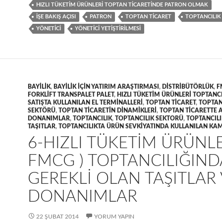
HIZLI TÜKETIM ÜRÜNLERI TOPTAN TICARETINDE PATRON OLMAK
IŞE BAKIŞ AÇISI
PATRON
TOPTAN TICARET
TOPTANCILIK
YÖNETICI
YÖNETICI YETIŞTIRILMESI
BAYILIK
,
BAYILIK IÇIN YATIRIM ARAŞTIRMASI
,
DISTRIBÜTÖRLÜK
,
F
FORKLIFT TRANSPALET PALET
,
HIZLI TÜKETIM ÜRÜNLERI TOPTANCI
SATIŞTA KULLANILAN EL TERMINALLERI
,
TOPTAN TICARET
,
TOPTAN
SEKTÖRÜ
,
TOPTAN TICARETIN DINAMIKLERI
,
TOPTAN TICARETTE 
DONANIMLAR
,
TOPTANCILIK
,
TOPTANCILIK SEKTORÜ
,
TOPTANCIL
TAŞITLAR
,
TOPTANCILIKTA ÜRÜN SEVKIYATINDA KULLANILAN K
6-HIZLI TÜKETIM ÜRÜNLE
FMCG ) TOPTANCILIĞIND
GEREKLI OLAN TAŞITLAR
DONANIMLAR
22 ŞUBAT 2014
YORUM YAPIN