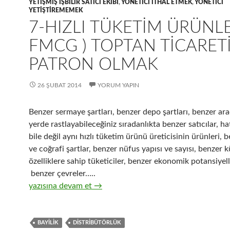
YETIŞMIŞ IŞBILIR SATICI EKIBI
,
YÖNETICI ITHAL ETMEK
,
YÖNETICI
YETIŞTIREMEMEK
7-HIZLI TÜKETIM ÜRÜNLE
FMCG ) TOPTAN TICARET
PATRON OLMAK
26 ŞUBAT 2014
YORUM YAPIN
Benzer sermaye şartları, benzer depo şartları, benzer ara
yerde rastlayabileceğiniz sıradanlıkta benzer satıcılar, h
bile değil aynı hızlı tüketim ürünü üreticisinin ürünleri, 
ve coğrafi şartlar, benzer nüfus yapısı ve sayısı, benzer k
özelliklere sahip tüketiciler, benzer ekonomik potansiyell
benzer çevreler…..
7-Hızlı tüketim ürünleri ( FMCG ) toptan ticaretinde pa
yazısına devam et
→
BAYILIK
DISTRIBÜTÖRLÜK