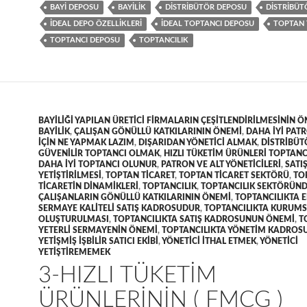
BAYI DEPOSU
BAYILIK
DISTRIBÜTÖR DEPOSU
DISTRIBÜ
IDEAL DEPO ÖZELLIKLERI
IDEAL TOPTANCI DEPOSU
TOPTAN 
TOPTANCI DEPOSU
TOPTANCILIK
BAYILIĞI YAPILAN ÜRETICI FIRMALARIN ÇEŞITLENDIRILMESININ 
BAYILIK
,
ÇALIŞAN GÖNÜLLÜ KATKILARININ ÖNEMI
,
DAHA IYI PAT
IÇIN NE YAPMAK LAZIM
,
DIŞARIDAN YÖNETICI ALMAK
,
DISTRIBÜT
GÜVENILIR TOPTANCI OLMAK
,
HIZLI TÜKETIM ÜRÜNLERI TOPTANC
DAHA IYI TOPTANCI OLUNUR
,
PATRON VE ALT YÖNETICILERI
,
SATI
YETIŞTIRILMESI
,
TOPTAN TICARET
,
TOPTAN TICARET SEKTÖRÜ
,
TO
TICARETIN DINAMIKLERI
,
TOPTANCILIK
,
TOPTANCILIK SEKTÖRÜN
ÇALIŞANLARIN GÖNÜLLÜ KATKILARININ ÖNEMI
,
TOPTANCILIKTA 
SERMAYE KALITELI SATIŞ KADROSUDUR
,
TOPTANCILIKTA KURUMS
OLUŞTURULMASI
,
TOPTANCILIKTA SATIŞ KADROSUNUN ÖNEMI
,
T
YETERLI SERMAYENIN ÖNEMI
,
TOPTANCILIKTA YÖNETIM KADROS
YETIŞMIŞ IŞBILIR SATICI EKIBI
,
YÖNETICI ITHAL ETMEK
,
YÖNETICI
YETIŞTIREMEMEK
3-HIZLI TÜKETIM
ÜRÜNLERININ ( FMCG )