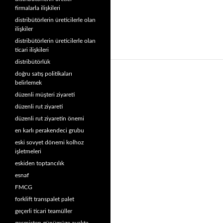
firmalarla ilişkileri
distribütörlerin üreticilerle olan
ilişkiler
distribütörlerin üreticilerle olan
ticari ilişkileri
distribütörlük
doğru satış politikaları
belirlemek
düzenli müşteri ziyareti
düzenli rut ziyareti
düzenli rut ziyaretin önemi
en karlı perakendeci grubu
eski sovyet dönemi kolhoz
işletmeleri
eskiden toptancılık
esnaf
FMCG
forklift transpalet palet
geçerli ticari teamüller