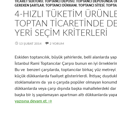
TICARET SEKTÖRÜ
,
TOPTANCI DEPOSU
,
TOPTANCI DEPOSUNDA O
GEREKEN ŞARTLAR
,
TOPTANCI DÜKKANI
,
TOPTANCI SITESI
,
TOPTA
4-HIZLI TÜKETIM ÜRÜNLE
TOPTAN TICARETINDE D
YERI SEÇIM KRITERLERI
13 ŞUBAT 2014
2 YORUM
Eskiden toptancılık, büyük şehirlerde, belli alanlarda yapı
İstanbul Rami Toptancılar Çarşısı bunun en iyi örneklerin
Bu ve benzeri çarşılarda, toptancılar birkaç yüz metrey
küçük dükkanlarda faaliyet gösterirlerdi. İhtiyaç duydukl
stoklamalarını da ya o çarşıda popüler olmayan konumd
dükkanlarda veya çarşı dışında başka mahallelerdeki dar
başka bir iş yapılamayan apartman altı dükkanlarda yapar
4-Hızlı tüketim ürünleri toptan ticaretinde depo yeri seçi
yazısına devam et
→