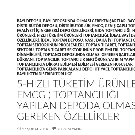
BAYI DEPOSU
,
BAYI DEPOSUNDA OLMASI GEREKEN ŞARTLAR
,
BAY
DISTRIBÜTÖR DEPOSU
,
DISTRIBÜTÖRLÜK
,
FMCG
,
GENIŞ ÇAPLI TO
FAALIYETI IÇIN GEREKLI DEPO ÖZELLIKLERI
,
GIDA TOPTANCILIĞI
,
H
ÜRÜNLERI
,
HIZLI TÜKETIM ÜRÜNLERI TOPTANCILIĞI
,
IDEAL BAYI 
ÖZELLIKLERI
,
IDEAL TOPTAN DEPOSU
,
NASIL DAHA IYI TOPTANCI
TOPTAN SEKTÖRÜNÜN PROBLEMLERI
,
TOPTAN TICARET
,
TOPTAN 
SEKTÖRÜ
,
TOPTAN TICARET SEKTÖRÜNÜN PROBLEMLERI
,
TOPTAN
DINAMIKLERI
,
TOPTANCI DEPOSUNDA OLMASI GEREKEN ŞARTLA
DÜKKANI
,
TOPTANCILIK
,
TOPTANCILIK SEKTÖRÜNE YATIRIM YAP
TOPTANCILIKTA DIKKAT EDILMESI EDILMESI GEREKEN HUSUSLAR
,
TOPTANCILIKTA GENIŞ PARK ALANLI DEPO IHTIYACI
,
TOPTANCILIK
BAYILIKTEN DISTRIBÜTÖRLÜĞE
5-HIZLI TÜKETIM ÜRÜNLE
FMCG ) TOPTANCILIĞI
YAPILAN DEPODA OLMAS
GEREKEN ÖZELLIKLER
17 ŞUBAT 2014
YORUM YAPIN