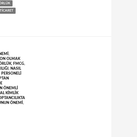
TÖRLÜK
TICARET
ÖNEMI
,
RON OLMAK
ÖRLÜK
,
FMCG
,
ILIĞI
,
NASIL
Ş PERSONELI
PTAN
DE
EN ÖNEMLI
AL KIMLIK
OPTANCILIKTA
UNUN ÖNEMI
,