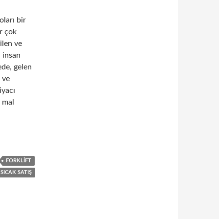
ları bir
r çok
ilen ve
, insan
ede, gelen
i ve
iyacı
e mal
 olan taşıtlar ve donanımlar
FORKLIFT
SICAK SATIŞ