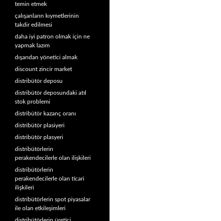
temin etmek
çalışanların kıymetlerinin
takdir edilmesi
daha iyi patron olmak için ne
yapmak lazım
dışarıdan yönetici almak
discount zincir market
distribütör deposu
distribütör deposundaki atıl
stok problemi
distribütör kazanç oranı
distribütör plasiyeri
distribütör plasyeri
distribütörlerin
perakendecilerle olan ilişkileri
distribütörlerin
perakendecilerle olan ticari
ilişkileri
distribütörlerin spot piyasalar
ile olan etkileşimleri
distribütörlerin üretici