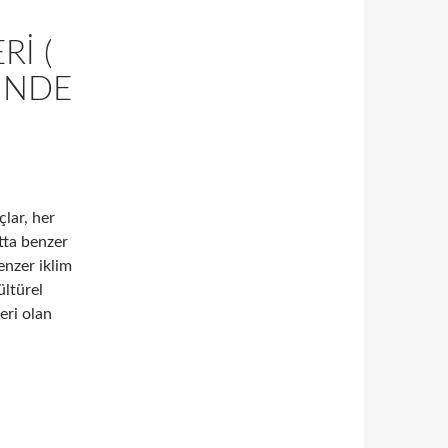
RI (
INDE
çlar, her
atta benzer
benzer iklim
ültürel
eri olan
tron olmak