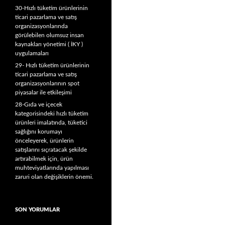
30-Hızlı tüketim ürünlerinin
ticari pazarlama ve satış
organizasyonlarında
görülebilen olumsuz insan
kaynakları yönetimi ( İKY )
uygulamaları
29- Hızlı tüketim ürünlerinin
ticari pazarlama ve satış
organizasyonlarının spot
piyasalar ile etkileşimi
28-Gıda ve içecek
kategorisindeki hızlı tüketim
ürünleri imalatında, tüketici
sağlığını korumayı
önceleyerek, ürünlerin
satışlarını sıçratacak şekilde
artırabilmek için, ürün
muhteviyatlarında yapılması
zaruri olan değişiklerin önemi.
SON YORUMLAR