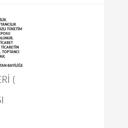
ILIK
,
PTANCILIK
IZLI TÜKETIM
DEPOSU
 OLUNUR
,
TICARET
 TICARETIN
R
,
TOPTANCI
MAK
,
TAN BAYILIĞE
RI (
I