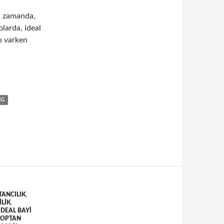
iş zamanda,
larda, ideal
ı varken
poda olması gereken özellikler
CG
ANCILIK
,
ILIK
,
IDEAL BAYI
TOPTAN