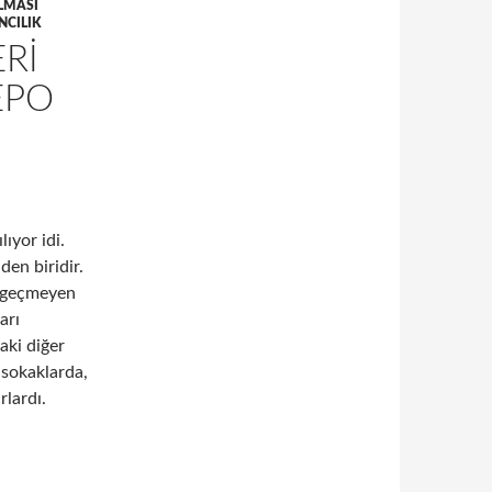
LMASI
NCILIK
RI
EPO
lıyor idi.
den biridir.
i geçmeyen
arı
aki diğer
 sokaklarda,
lardı.
m kriterleri