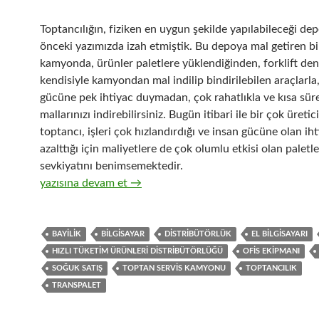
Toptancılığın, fiziken en uygun şekilde yapılabileceği depo
önceki yazımızda izah etmiştik. Bu depoya mal getiren bi
kamyonda, ürünler paletlere yüklendiğinden, forklift den
kendisiyle kamyondan mal indilip bindirilebilen araçlarla
gücüne pek ihtiyac duymadan, çok rahatlıkla ve kısa sür
mallarınızı indirebilirsiniz. Bugün itibari ile bir çok üretic
toptancı, işleri çok hızlandırdığı ve insan gücüne olan iht
azalttığı için maliyetlere de çok olumlu etkisi olan paletl
sevkiyatını benimsemektedir.
6-Hızlı tüketim ürünleri ( FMCG ) toptancılığında gerekli
yazısına devam et
→
BAYILIK
BILGISAYAR
DISTRIBÜTÖRLÜK
EL BILGISAYARI
HIZLI TÜKETIM ÜRÜNLERI DISTRIBÜTÖRLÜĞÜ
OFIS EKIPMANI
SOĞUK SATIŞ
TOPTAN SERVIS KAMYONU
TOPTANCILIK
TRANSPALET