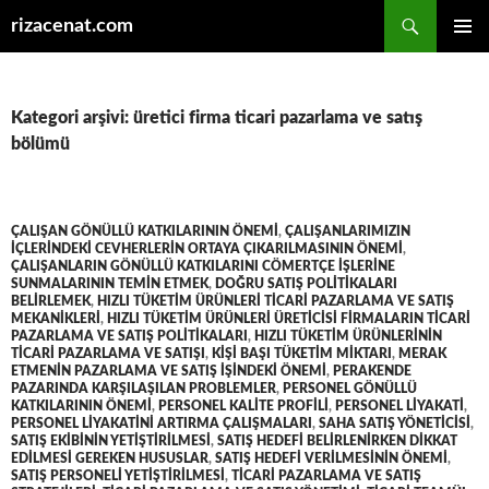
Ara
rizacenat.com
İÇERIĞE
BIRINCI
ATLA
MENÜ
Kategori arşivi: üretici firma ticari pazarlama ve satış
bölümü
ÇALIŞAN GÖNÜLLÜ KATKILARININ ÖNEMI
,
ÇALIŞANLARIMIZIN
IÇLERINDEKI CEVHERLERIN ORTAYA ÇIKARILMASININ ÖNEMI
,
ÇALIŞANLARIN GÖNÜLLÜ KATKILARINI CÖMERTÇE IŞLERINE
SUNMALARININ TEMIN ETMEK
,
DOĞRU SATIŞ POLITIKALARI
BELIRLEMEK
,
HIZLI TÜKETIM ÜRÜNLERI TICARI PAZARLAMA VE SATIŞ
MEKANIKLERI
,
HIZLI TÜKETIM ÜRÜNLERI ÜRETICISI FIRMALARIN TICARI
PAZARLAMA VE SATIŞ POLITIKALARI
,
HIZLI TÜKETIM ÜRÜNLERININ
TICARI PAZARLAMA VE SATIŞI
,
KIŞI BAŞI TÜKETIM MIKTARI
,
MERAK
ETMENIN PAZARLAMA VE SATIŞ IŞINDEKI ÖNEMI
,
PERAKENDE
PAZARINDA KARŞILAŞILAN PROBLEMLER
,
PERSONEL GÖNÜLLÜ
KATKILARININ ÖNEMI
,
PERSONEL KALITE PROFILI
,
PERSONEL LIYAKATI
,
PERSONEL LIYAKATINI ARTIRMA ÇALIŞMALARI
,
SAHA SATIŞ YÖNETICISI
,
SATIŞ EKIBININ YETIŞTIRILMESI
,
SATIŞ HEDEFI BELIRLENIRKEN DIKKAT
EDILMESI GEREKEN HUSUSLAR
,
SATIŞ HEDEFI VERILMESININ ÖNEMI
,
SATIŞ PERSONELI YETIŞTIRILMESI
,
TICARI PAZARLAMA VE SATIŞ