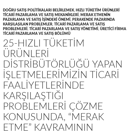
DOĞRU SATIŞ POLITIKALARI BELIRLEMEK
,
HIZLI TÜKETIM ÜRÜNLERI
TICARI PAZARLAMA VE SATIŞ MEKANIKLERI
,
MERAK ETMENIN
PAZARLAMA VE SATIŞ IŞINDEKI ÖNEMI
,
PERAKENDE PAZARINDA
KARŞILAŞILAN PROBLEMLER
,
TICARI PAZARLAMA VE SATIŞ
PROBLEMLERI
,
TICARI PAZARLAMA VE SATIŞ YÖNETIMI
,
ÜRETICI FIRMA
TICARI PAZARLAMA VE SATIŞ BÖLÜMÜ
25-HIZLI TÜKETIM
ÜRÜNLERI
DISTRIBÜTÖRLÜĞÜ YAPAN
IŞLETMELERIMIZIN TICARI
FAALIYETLERINDE
KARŞILAŞTIĞI
PROBLEMLERI ÇÖZME
KONUSUNDA, “MERAK
ETME” KAVRAMININ