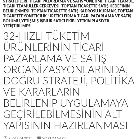
STRATEJILERI
,
TICARI PAZARLAMA VE SATIŞ YÖNETIMI
,
TICARI TEAMÜL
,
TICARI TEAMÜLLER ÇERÇEVESI
,
TOPTAN TICARETTE SATIŞ HEDEFININ
BELIRLENMESI
,
TOPTAN TICARETTE SATIŞ KADROSU KURMAK
,
TOPTAN
TICARETTE YÖNETICILIK
,
ÜRETICI FIRMA TICARI PAZARLAMA VE SATIŞ
BÖLÜMÜ
,
YETIŞMIŞ IŞBILIR SATICI EKIBI
,
YETKIN PLASIYER
YETIŞTIRILMESI
32-HIZLI TÜKETIM
ÜRÜNLERININ TICARI
PAZARLAMA VE SATIŞ
ORGANIZASYONLARINDA,
DOĞRU STRATEJI, POLITIKA
VE KARARLARIN
BELIRLENIP UYGULAMAYA
GEÇIRILEBILMESININ ALT
YAPISININ HAZIRLANMASI
9 KASIM 2015
YORUM YAPIN