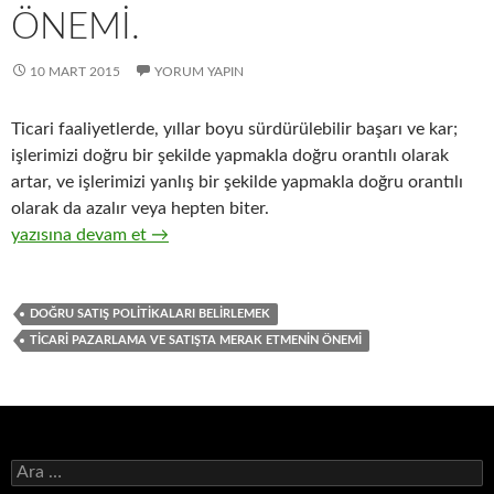
ÖNEMI.
10 MART 2015
YORUM YAPIN
Ticari faaliyetlerde, yıllar boyu sürdürülebilir başarı ve kar;
işlerimizi doğru bir şekilde yapmakla doğru orantılı olarak
artar, ve işlerimizi yanlış bir şekilde yapmakla doğru orantılı
olarak da azalır veya hepten biter.
25-Hızlı tüketim ürünleri distribütörlüğü yapan işletmelerimizi
yazısına devam et
→
DOĞRU SATIŞ POLITIKALARI BELIRLEMEK
TICARI PAZARLAMA VE SATIŞTA MERAK ETMENIN ÖNEMI
A
r