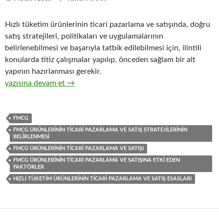
Hızlı tüketim ürünlerinin ticari pazarlama ve satışında, doğru
satış stratejileri, politikaları ve uygulamalarının
belirlenebilmesi ve başarıyla tatbik edilebilmesi için, ilintili
konularda titiz çalışmalar yapılıp, önceden sağlam bir alt
yapının hazırlanması gerekir.
32-Hızlı tüketim ürünlerinin ticari pazarlama ve satış organizasy
yazısına devam et
→
FMCG
FMCG ÜRÜNLERININ TICARI PAZARLAMA VE SATIŞ STRATEJILERININ
BELIRLENMESI
FMCG ÜRÜNLERININ TICARI PAZARLAMA VE SATIŞI
FMCG ÜRÜNLERININ TICARI PAZARLAMA VE SATIŞINA ETKI EDEN
FAKTÖRLER
HIZLI TÜKETIM ÜRÜNLERININ TICARI PAZARLAMA VE SATIŞ ESASLARI