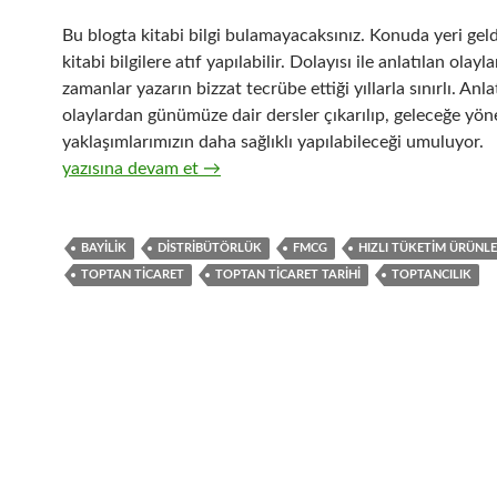
Bu blogta kitabi bilgi bulamayacaksınız. Konuda yeri gel
kitabi bilgilere atıf yapılabilir. Dolayısı ile anlatılan olayla
zamanlar yazarın bizzat tecrübe ettiği yıllarla sınırlı. Anla
olaylardan günümüze dair dersler çıkarılıp, geleceğe yöne
yaklaşımlarımızın daha sağlıklı yapılabileceği umuluyor.
1-Hızlı tüketim ürünlerinin ( FMCG ) toptan ticaretinin ta
yazısına devam et
→
BAYILIK
DISTRIBÜTÖRLÜK
FMCG
HIZLI TÜKETIM ÜRÜNLE
TOPTAN TICARET
TOPTAN TICARET TARIHI
TOPTANCILIK