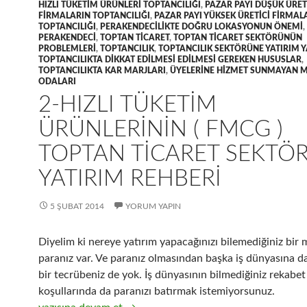
HIZLI TÜKETIM ÜRÜNLERI TOPTANCILIĞI
,
PAZAR PAYI DÜŞÜK ÜRET
FIRMALARIN TOPTANCILIĞI
,
PAZAR PAYI YÜKSEK ÜRETICI FIRMAL
TOPTANCILIĞI
,
PERAKENDECILIKTE DOĞRU LOKASYONUN ÖNEMI
,
PERAKENDECI
,
TOPTAN TICARET
,
TOPTAN TICARET SEKTÖRÜNÜN
PROBLEMLERI
,
TOPTANCILIK
,
TOPTANCILIK SEKTÖRÜNE YATIRIM
TOPTANCILIKTA DIKKAT EDILMESI EDILMESI GEREKEN HUSUSLAR
,
TOPTANCILIKTA KAR MARJLARI
,
ÜYELERINE HIZMET SUNMAYAN M
ODALARI
2-HIZLI TÜKETIM
ÜRÜNLERININ ( FMCG )
TOPTAN TICARET SEKTÖ
YATIRIM REHBERI
5 ŞUBAT 2014
YORUM YAPIN
Diyelim ki nereye yatırım yapacağınızı bilemediğiniz bir 
paranız var. Ve paranız olmasından başka iş dünyasına d
bir tecrübeniz de yok. İş dünyasının bilmediğiniz rekabet
koşullarında da paranızı batırmak istemiyorsunuz.