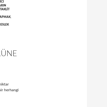
ICI
ARIN
TAKLIT
 YAPMAK
,
ESLEK
RÜNE
miktar
air herhangi