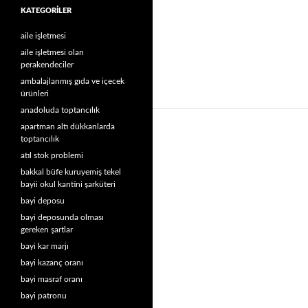
KATEGORILER
aile işletmesi
aile işletmesi olan
perakendeciler
ambalajlanmış gıda ve içecek
ürünleri
anadoluda toptancılık
apartman altı dükkanlarda
toptancılık
atıl stok problemi
bakkal büfe kuruyemiş tekel
bayii okul kantini şarküteri
bayi deposu
bayi deposunda olması
gereken şartlar
bayi kar marjı
bayi kazanç oranı
bayi masraf oranı
bayi patronu