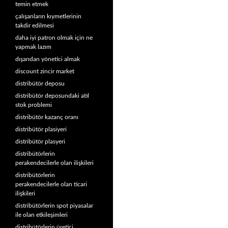
temin etmek
çalışanların kıymetlerinin
takdir edilmesi
daha iyi patron olmak için ne
yapmak lazım
dışarıdan yönetici almak
discount zincir market
distribütör deposu
distribütör deposundaki atıl
stok problemi
distribütör kazanç oranı
distribütör plasiyeri
distribütör plasyeri
distribütörlerin
perakendecilerle olan ilişkileri
distribütörlerin
perakendecilerle olan ticari
ilişkileri
distribütörlerin spot piyasalar
ile olan etkileşimleri
distribütörlerin üretici