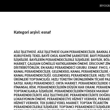
İÇERIĞE
BIYOGR
Kategori arşivi: esnaf
AILE IŞLETMESI
,
AILE IŞLETMESI OLAN PERAKENDECILER
,
BAKKAL 
KURUYEMIŞ TEKEL BAYII OKUL KANTINI ŞARKÜTERI
,
BAYI PERAKE
ILIŞKILERI
,
BAYILERIN PERAKENDECILERLE ILIŞKILERI
,
BAYILIK
,
BÖL
MARKET
,
ÇALIŞAN GÖNÜLLÜ KATKILARININ ÖNEMI
,
DISCOUNT ZI
DISTRIBÜTÖRLÜK
,
EN KARLI PERAKENDECI GRUBU
,
ESNAF
,
FMCG
,
KANAL PERAKENDECILER
,
GELENEKSEL KANAL PERAKENDECILERI
,
KANAL PERAKENDECILIĞI
,
GELENEKSEL PERAKENDECILER
,
HIZLI T
ÜRÜNLERI TOPTANCILIĞI
,
HIZLI TÜKETIM ÜRÜNLERININ TICARI P
SATIŞI
,
KARLI PERAKENDECI
,
ORTA MARKET
,
PERAKENDECILERDE 
FINANSAL RISK
,
PERAKENDECILERIN DÜŞÜK KAR ORANI
,
PERAKEN
TOPTANCILARLA ILIŞKILERI
,
PERAKENDECILERIN YÜKSEK MASRAF
PERAKENDECILIKTE AILE IŞLETMELERI
,
PERAKENDECILIKTE DOĞR
LOKASYONUN ÖNEMI
,
PERAKENDECIYE HIZMET VERMEK
,
PERAKE
HIZMET VERMEK
,
TEK ŞUBELI YEREL MARKET
,
TOPTAN TICARETIN
PERAKENDECILERLE ILIŞKILERI
,
TOPTANCI PERAKENDECI ILIŞKILER