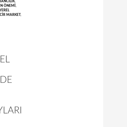
TANCILIK
,
IN ÖNEMI
,
YEREL
NCIR MARKET
,
EL
NDE
YLARI