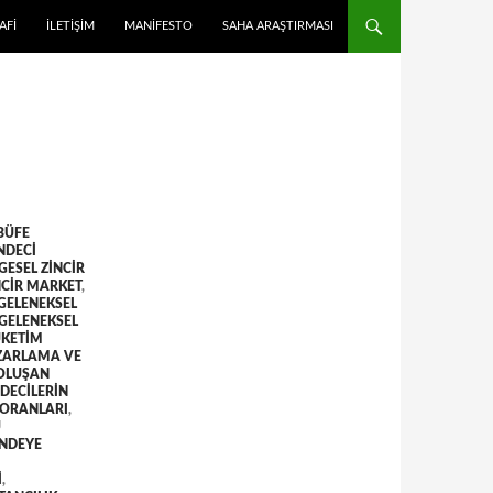
 ATLA
AFI
İLETIŞIM
MANIFESTO
SAHA ARAŞTIRMASI
BÜFE
NDECI
GESEL ZINCIR
NCIR MARKET
,
GELENEKSEL
GELENEKSEL
ÜKETIM
AZARLAMA VE
OLUŞAN
DECILERIN
 ORANLARI
,
U
NDEYE
I
,