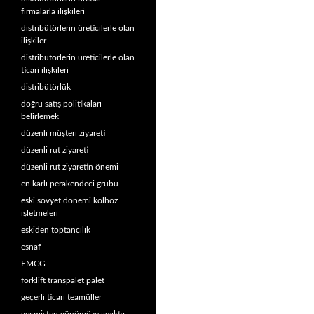
firmalarla ilişkileri
distribütörlerin üreticilerle olan
ilişkiler
distribütörlerin üreticilerle olan
ticari ilişkileri
distribütörlük
doğru satış politikaları
belirlemek
düzenli müşteri ziyareti
düzenli rut ziyareti
düzenli rut ziyaretin önemi
en karlı perakendeci grubu
eski sovyet dönemi kolhoz
işletmeleri
eskiden toptancılık
esnaf
FMCG
forklift transpalet palet
geçerli ticari teamüller