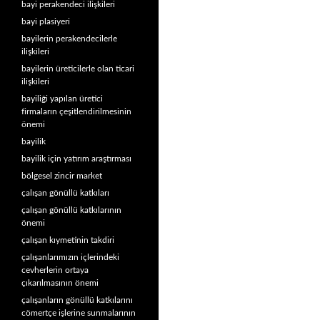
bayi perakendeci ilişkileri
bayi plasiyeri
bayilerin perakendecilerle
ilişkileri
bayilerin üreticilerle olan ticari
ilişkileri
bayiliği yapılan üretici
firmaların çeşitlendirilmesinin
önemi
bayilik
bayilik için yatırım araştırması
bölgesel zincir market
çalışan gönüllü katkıları
çalışan gönüllü katkılarının
önemi
çalışan kıymetinin takdiri
çalışanlarımızın içlerindeki
cevherlerin ortaya
çıkarılmasının önemi
çalışanların gönüllü katkılarını
cömertçe işlerine sunmalarının