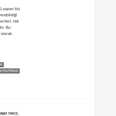
nü yapan biz
erebildiği
cileri, tek
dır. Bu
 olarak
akendeciler ve yerel marketlerin ticari teamüller çerçevesinde ken
RI
Ş POLITIKASI
SNAF
,
FMCG
,