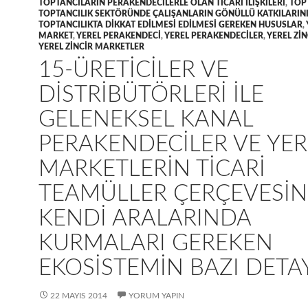
TOPTANCILARIN PERAKENDECILERLE OLAN TICARI ILIŞKILERI
,
TOP
TOPTANCILIK SEKTÖRÜNDE ÇALIŞANLARIN GÖNÜLLÜ KATKILARIN
TOPTANCILIKTA DIKKAT EDILMESI EDILMESI GEREKEN HUSUSLAR
,
MARKET
,
YEREL PERAKENDECI
,
YEREL PERAKENDECILER
,
YEREL ZI
YEREL ZINCIR MARKETLER
15-ÜRETICILER VE
DISTRIBÜTÖRLERI ILE
GELENEKSEL KANAL
PERAKENDECILER VE YER
MARKETLERIN TICARI
TEAMÜLLER ÇERÇEVESI
KENDI ARALARINDA
KURMALARI GEREKEN
EKOSISTEMIN BAZI DETA
22 MAYIS 2014
YORUM YAPIN