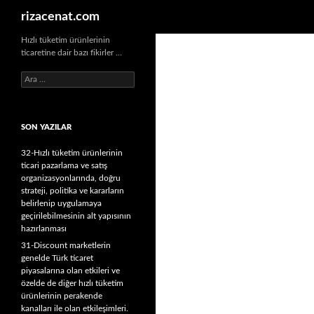
Ara
rizacenat.com
Hızlı tüketim ürünlerinin
ticaretine dair bazı fikirler …
A
r
a
m
SON YAZILAR
a
:
32-Hızlı tüketim ürünlerinin
ticari pazarlama ve satış
organizasyonlarında, doğru
strateji, politika ve kararların
belirlenip uygulamaya
geçirilebilmesinin alt yapısının
hazırlanması
31-Discount marketlerin
genelde Türk ticaret
piyasalarına olan etkileri ve
özelde de diğer hızlı tüketim
ürünlerinin perakende
kanalları ile olan etkileşimleri.