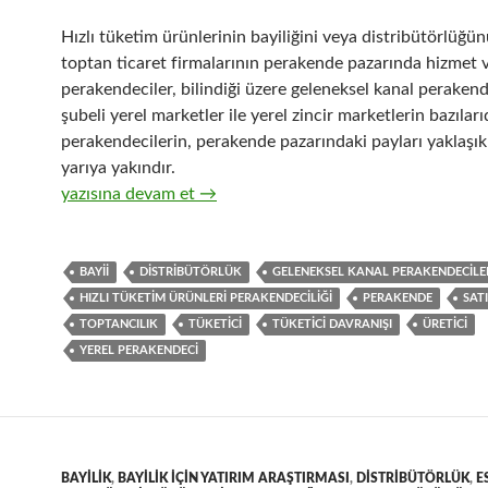
Hızlı tüketim ürünlerinin bayiliğini veya distribütörlüğü
toptan ticaret firmalarının perakende pazarında hizmet v
perakendeciler, bilindiği üzere geleneksel kanal perakende
şubeli yerel marketler ile yerel zincir marketlerin bazıları
perakendecilerin, perakende pazarındaki payları yaklaşık
yarıya yakındır.
15-Üreticiler ve distribütörleri ile geleneksel kanal per
yazısına devam et
→
BAYII
DISTRIBÜTÖRLÜK
GELENEKSEL KANAL PERAKENDECILE
HIZLI TÜKETIM ÜRÜNLERI PERAKENDECILIĞI
PERAKENDE
SATI
TOPTANCILIK
TÜKETICI
TÜKETICI DAVRANIŞI
ÜRETICI
YEREL PERAKENDECI
BAYILIK
,
BAYILIK IÇIN YATIRIM ARAŞTIRMASI
,
DISTRIBÜTÖRLÜK
,
E