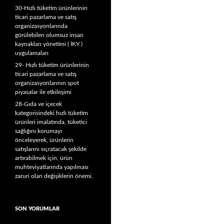
30-Hızlı tüketim ürünlerinin
ticari pazarlama ve satış
organizasyonlarında
görülebilen olumsuz insan
kaynakları yönetimi ( İKY )
uygulamaları
29- Hızlı tüketim ürünlerinin
ticari pazarlama ve satış
organizasyonlarının spot
piyasalar ile etkileşimi
28-Gıda ve içecek
kategorisindeki hızlı tüketim
ürünleri imalatında, tüketici
sağlığını korumayı
önceleyerek, ürünlerin
satışlarını sıçratacak şekilde
artırabilmek için, ürün
muhteviyatlarında yapılması
zaruri olan değişiklerin önemi.
SON YORUMLAR