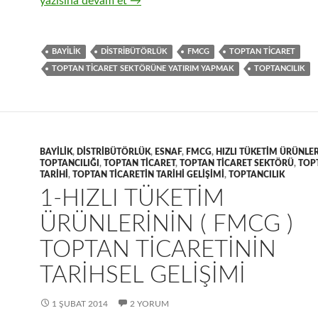
2-Hızlı tüketim ürünlerinin ( FMCG ) toptan ticaret sekt
yazısına devam et
→
BAYILIK
DISTRIBÜTÖRLÜK
FMCG
TOPTAN TICARET
TOPTAN TICARET SEKTÖRÜNE YATIRIM YAPMAK
TOPTANCILIK
BAYILIK
,
DISTRIBÜTÖRLÜK
,
ESNAF
,
FMCG
,
HIZLI TÜKETIM ÜRÜNLER
TOPTANCILIĞI
,
TOPTAN TICARET
,
TOPTAN TICARET SEKTÖRÜ
,
TOP
TARIHI
,
TOPTAN TICARETIN TARIHI GELIŞIMI
,
TOPTANCILIK
1-HIZLI TÜKETIM
ÜRÜNLERININ ( FMCG )
TOPTAN TICARETININ
TARIHSEL GELIŞIMI
1 ŞUBAT 2014
2 YORUM