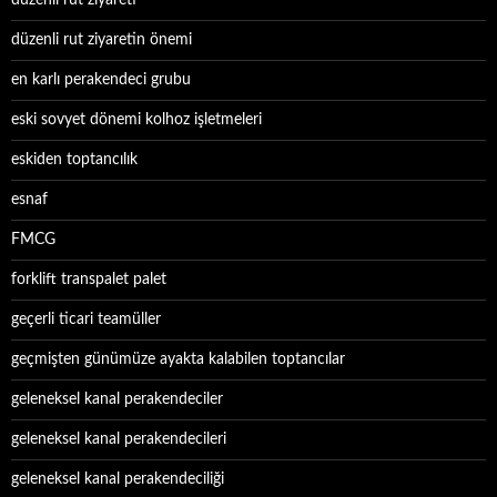
düzenli rut ziyareti
düzenli rut ziyaretin önemi
en karlı perakendeci grubu
eski sovyet dönemi kolhoz işletmeleri
eskiden toptancılık
esnaf
FMCG
forklift transpalet palet
geçerli ticari teamüller
geçmişten günümüze ayakta kalabilen toptancılar
geleneksel kanal perakendeciler
geleneksel kanal perakendecileri
geleneksel kanal perakendeciliği