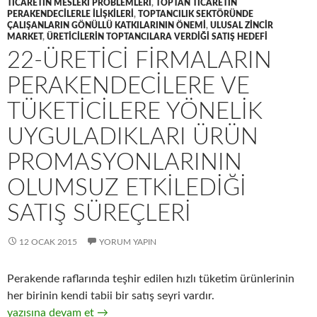
TICARETIN MESLEKI PROBLEMLERI
,
TOPTAN TICARETIN
PERAKENDECILERLE ILIŞKILERI
,
TOPTANCILIK SEKTÖRÜNDE
ÇALIŞANLARIN GÖNÜLLÜ KATKILARININ ÖNEMI
,
ULUSAL ZINCIR
MARKET
,
ÜRETICILERIN TOPTANCILARA VERDIĞI SATIŞ HEDEFI
22-ÜRETICI FIRMALARIN
PERAKENDECILERE VE
TÜKETICILERE YÖNELIK
UYGULADIKLARI ÜRÜN
PROMASYONLARININ
OLUMSUZ ETKILEDIĞI
SATIŞ SÜREÇLERI
12 OCAK 2015
YORUM YAPIN
Perakende raflarında teşhir edilen hızlı tüketim ürünlerinin
her birinin kendi tabii bir satış seyri vardır.
22-Üretici firmaların perakendecilere ve tüketicilere yönelik uy
yazısına devam et
→