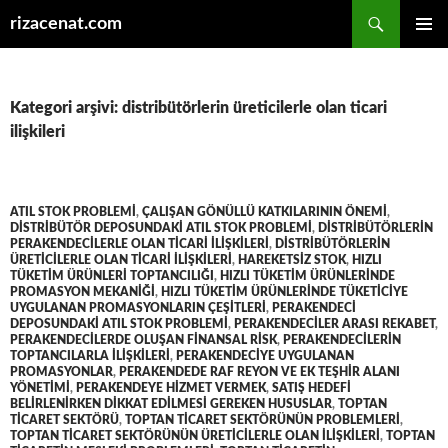
Ara
rizacenat.com
İÇERIĞE
BIRINCI
ATLA
MENÜ
Kategori arşivi: distribütörlerin üreticilerle olan ticari
ilişkileri
ATIL STOK PROBLEMI
,
ÇALIŞAN GÖNÜLLÜ KATKILARININ ÖNEMI
,
DISTRIBÜTÖR DEPOSUNDAKI ATIL STOK PROBLEMI
,
DISTRIBÜTÖRLERIN
PERAKENDECILERLE OLAN TICARI ILIŞKILERI
,
DISTRIBÜTÖRLERIN
ÜRETICILERLE OLAN TICARI ILIŞKILERI
,
HAREKETSIZ STOK
,
HIZLI
TÜKETIM ÜRÜNLERI TOPTANCILIĞI
,
HIZLI TÜKETIM ÜRÜNLERINDE
PROMASYON MEKANIĞI
,
HIZLI TÜKETIM ÜRÜNLERINDE TÜKETICIYE
UYGULANAN PROMASYONLARIN ÇEŞITLERI
,
PERAKENDECI
DEPOSUNDAKI ATIL STOK PROBLEMI
,
PERAKENDECILER ARASI REKABET
,
PERAKENDECILERDE OLUŞAN FINANSAL RISK
,
PERAKENDECILERIN
TOPTANCILARLA ILIŞKILERI
,
PERAKENDECIYE UYGULANAN
PROMASYONLAR
,
PERAKENDEDE RAF REYON VE EK TEŞHIR ALANI
YÖNETIMI
,
PERAKENDEYE HIZMET VERMEK
,
SATIŞ HEDEFI
BELIRLENIRKEN DIKKAT EDILMESI GEREKEN HUSUSLAR
,
TOPTAN
TICARET SEKTÖRÜ
,
TOPTAN TICARET SEKTÖRÜNÜN PROBLEMLERI
,
TOPTAN TICARET SEKTÖRÜNÜN ÜRETICILERLE OLAN ILIŞKILERI
,
TOPTAN