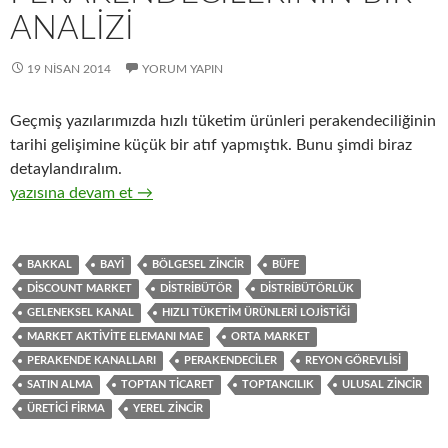
ANALIZI
19 NISAN 2014
YORUM YAPIN
Geçmiş yazılarımızda hızlı tüketim ürünleri perakendeciliğinin
tarihi gelişimine küçük bir atıf yapmıştık. Bunu şimdi biraz
detaylandıralım.
13-Hızlı tüketim ürünlerinin toptan ticaretini yapan distribütö
yazısına devam et
→
BAKKAL
BAYI
BÖLGESEL ZINCIR
BÜFE
DISCOUNT MARKET
DISTRIBÜTÖR
DISTRIBÜTÖRLÜK
GELENEKSEL KANAL
HIZLI TÜKETIM ÜRÜNLERI LOJISTIĞI
MARKET AKTIVITE ELEMANI MAE
ORTA MARKET
PERAKENDE KANALLARI
PERAKENDECILER
REYON GÖREVLISI
SATIN ALMA
TOPTAN TICARET
TOPTANCILIK
ULUSAL ZINCIR
ÜRETICI FIRMA
YEREL ZINCIR