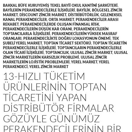
BAKKAL BÜFE KURUYEMIŞ TEKEL BAYII OKUL KANTINI ŞARKÜTERI
,
BAYILERIN PERAKENDECILERLE ILIŞKILERI
,
BAYILIK
,
BÖLGESEL ZINCIR
MARKET
,
DISCOUNT ZINCIR MARKET
,
DISTRIBÜTÖRLÜK
,
GELENEKSEL
KANAL PERAKENDECILER
,
ORTA MARKET
,
PERAKENDECILER ARASI
REKABET
,
PERAKENDECILERDE OLUŞAN FINANSAL RISK
,
PERAKENDECILERIN DÜŞÜK KAR ORANI
,
PERAKENDECILERIN
TOPTANCILARLA ILIŞKILERI
,
PERAKENDECILERIN YÜKSEK MASRAF
ORANLARI
,
PERAKENDECILIKTE DOĞRU LOKASYONUN ÖNEMI
,
TEK
ŞUBELI YEREL MARKET
,
TOPTAN TICARET SEKTÖRÜ
,
TOPTAN TICARETIN
PERAKENDECILERLE ILIŞKILERI
,
TOPTANCILARIN PERAKENDECILERLE
OLAN TICARI ILIŞKILERI
,
TOPTANCILIK
,
ULUSAL ZINCIR MARKET
,
ULUSAL
ZINCIR MARKETLERIN KARSIZLIK PROBLEMI
,
ULUSAL ZINCIR
MARKETLERIN LOJISTIK PROBLEMLERI
,
YEREL MARKET
,
YEREL
PERAKENDECI
,
YEREL ZINCIR MARKET
13-HIZLI TÜKETIM
ÜRÜNLERININ TOPTAN
TICARETINI YAPAN
DISTRIBÜTÖR FIRMALAR
GÖZÜYLE GÜNÜMÜZ
PERAKENDECILERININ BIR