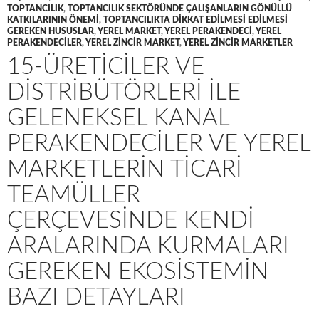
TOPTANCILIK
,
TOPTANCILIK SEKTÖRÜNDE ÇALIŞANLARIN GÖNÜLLÜ
KATKILARININ ÖNEMI
,
TOPTANCILIKTA DIKKAT EDILMESI EDILMESI
GEREKEN HUSUSLAR
,
YEREL MARKET
,
YEREL PERAKENDECI
,
YEREL
PERAKENDECILER
,
YEREL ZINCIR MARKET
,
YEREL ZINCIR MARKETLER
15-ÜRETICILER VE
DISTRIBÜTÖRLERI ILE
GELENEKSEL KANAL
PERAKENDECILER VE YEREL
MARKETLERIN TICARI
TEAMÜLLER
ÇERÇEVESINDE KENDI
ARALARINDA KURMALARI
GEREKEN EKOSISTEMIN
BAZI DETAYLARI