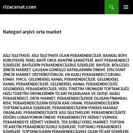
Ara
rizacenat.com
İÇERIĞE
BIRINCI
ATLA
MENÜ
Kategori arşivi: orta market
AILE IŞLETMESI
,
AILE IŞLETMESI OLAN PERAKENDECILER
,
BAKKAL BÜFE
KURUYEMIŞ TEKEL BAYII OKUL KANTINI ŞARKÜTERI
,
BAYI PERAKENDECI
ILIŞKILERI
,
BAYILERIN PERAKENDECILERLE ILIŞKILERI
,
BAYILIK
,
BÖLGESEL
ZINCIR MARKET
,
ÇALIŞAN GÖNÜLLÜ KATKILARININ ÖNEMI
,
DISCOUNT
ZINCIR MARKET
,
DISTRIBÜTÖRLÜK
,
EN KARLI PERAKENDECI GRUBU
,
ESNAF
,
FMCG
,
GELENEKSEL KANAL PERAKENDECILER
,
GELENEKSEL
KANAL PERAKENDECILERI
,
GELENEKSEL KANAL PERAKENDECILIĞI
,
GELENEKSEL PERAKENDECILER
,
HIZLI TÜKETIM ÜRÜNLERI TOPTANCILIĞI
,
HIZLI TÜKETIM ÜRÜNLERININ TICARI PAZARLAMA VE SATIŞI
,
KARLI
PERAKENDECI
,
ORTA MARKET
,
PERAKENDECILERDE OLUŞAN FINANSAL
RISK
,
PERAKENDECILERIN DÜŞÜK KAR ORANI
,
PERAKENDECILERIN
TOPTANCILARLA ILIŞKILERI
,
PERAKENDECILERIN YÜKSEK MASRAF
ORANLARI
,
PERAKENDECILIKTE AILE IŞLETMELERI
,
PERAKENDECILIKTE
DOĞRU LOKASYONUN ÖNEMI
,
PERAKENDECIYE HIZMET VERMEK
,
PERAKENDEYE HIZMET VERMEK
,
TEK ŞUBELI YEREL MARKET
,
TOPTAN
TICARETIN PERAKENDECILERLE ILIŞKILERI
,
TOPTANCI PERAKENDECI
ILIŞKILERI
,
TOPTANCILARIN PERAKENDECILERLE OLAN TICARI ILIŞKILERI
,