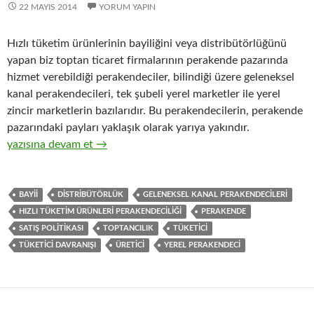
22 MAYIS 2014
YORUM YAPIN
Hızlı tüketim ürünlerinin bayiliğini veya distribütörlüğünü
yapan biz toptan ticaret firmalarının perakende pazarında
hizmet verebildiği perakendeciler, bilindiği üzere geleneksel
kanal perakendecileri, tek şubeli yerel marketler ile yerel
zincir marketlerin bazılarıdır. Bu perakendecilerin, perakende
pazarındaki payları yaklaşık olarak yarıya yakındır.
15-Üreticiler ve distribütörleri ile geleneksel kanal perakendec
yazısına devam et
→
BAYII
DISTRIBÜTÖRLÜK
GELENEKSEL KANAL PERAKENDECILERI
HIZLI TÜKETIM ÜRÜNLERI PERAKENDECILIĞI
PERAKENDE
SATIŞ POLITIKASI
TOPTANCILIK
TÜKETICI
TÜKETICI DAVRANIŞI
ÜRETICI
YEREL PERAKENDECI