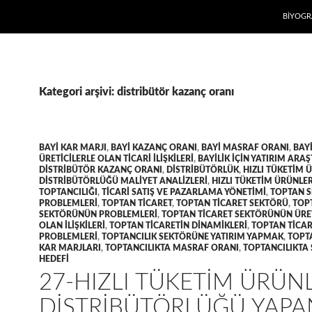
İÇERIĞE
BIYOGR
Kategori arşivi: distribütör kazanç oranı
BAYI KAR MARJI
,
BAYI KAZANÇ ORANI
,
BAYI MASRAF ORANI
,
BAY
ÜRETICILERLE OLAN TICARI ILIŞKILERI
,
BAYILIK IÇIN YATIRIM ARA
DISTRIBÜTÖR KAZANÇ ORANI
,
DISTRIBÜTÖRLÜK
,
HIZLI TÜKETIM 
DISTRIBÜTÖRLÜĞÜ MALIYET ANALIZLERI
,
HIZLI TÜKETIM ÜRÜNLER
TOPTANCILIĞI
,
TICARI SATIŞ VE PAZARLAMA YÖNETIMI
,
TOPTAN 
PROBLEMLERI
,
TOPTAN TICARET
,
TOPTAN TICARET SEKTÖRÜ
,
TOP
SEKTÖRÜNÜN PROBLEMLERI
,
TOPTAN TICARET SEKTÖRÜNÜN ÜRET
OLAN ILIŞKILERI
,
TOPTAN TICARETIN DINAMIKLERI
,
TOPTAN TICAR
PROBLEMLERI
,
TOPTANCILIK SEKTÖRÜNE YATIRIM YAPMAK
,
TOPT
KAR MARJLARI
,
TOPTANCILIKTA MASRAF ORANI
,
TOPTANCILIKTA 
HEDEFI
27-HIZLI TÜKETIM ÜRÜN
DISTRIBÜTÖRLÜĞÜ YAPA