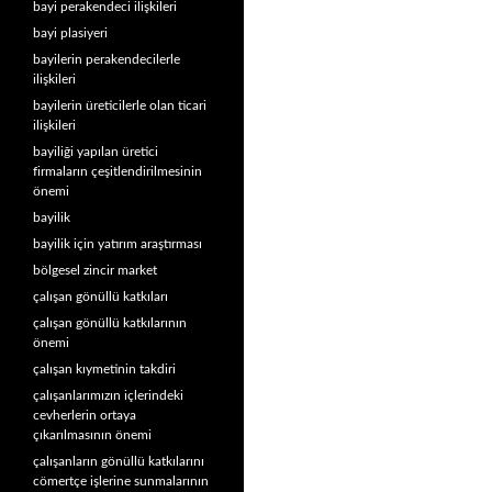
bayi perakendeci ilişkileri
bayi plasiyeri
bayilerin perakendecilerle
ilişkileri
bayilerin üreticilerle olan ticari
ilişkileri
bayiliği yapılan üretici
firmaların çeşitlendirilmesinin
önemi
bayilik
bayilik için yatırım araştırması
bölgesel zincir market
çalışan gönüllü katkıları
çalışan gönüllü katkılarının
önemi
çalışan kıymetinin takdiri
çalışanlarımızın içlerindeki
cevherlerin ortaya
çıkarılmasının önemi
çalışanların gönüllü katkılarını
cömertçe işlerine sunmalarının