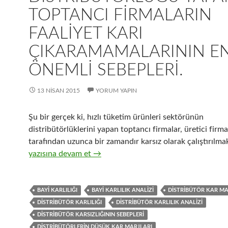
TOPTANCI FIRMALARIN
FAALIYET KARI
ÇIKARAMAMALARININ E
ÖNEMLI SEBEPLERI.
13 NISAN 2015
YORUM YAPIN
Şu bir gerçek ki, hızlı tüketim ürünleri sektörünün
distribütörlüklerini yapan toptancı firmalar, üretici firma
tarafından uzunca bir zamandır karsız olarak çalıştırılmak
27-Hızlı tüketim ürünleri distribütörlüğü yapan toptancı 
yazısına devam et
→
BAYI KARLILIĞI
BAYI KARLILIK ANALIZI
DISTRIBÜTÖR KAR MA
DISTRIBÜTÖR KARLILIĞI
DISTRIBÜTÖR KARLILIK ANALIZI
DISTRIBÜTÖR KARSIZLIĞININ SEBEPLERI
DISTRIBÜTÖRLERIN DÜŞÜK KAR MARJLARI