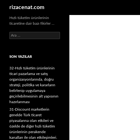
Ara
rizacenat.com
Hızlı tüketim ürünlerinin
ticaretine dair bazı fikirler …
A
r
a
m
SON YAZILAR
a
:
32-Hızlı tüketim ürünlerinin
ticari pazarlama ve satış
organizasyonlarında, doğru
strateji, politika ve kararların
belirlenip uygulamaya
geçirilebilmesinin alt yapısının
hazırlanması
31-Discount marketlerin
genelde Türk ticaret
piyasalarına olan etkileri ve
özelde de diğer hızlı tüketim
ürünlerinin perakende
kanalları ile olan etkileşimleri.