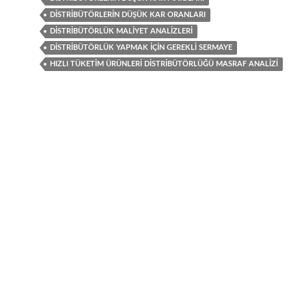
DISTRIBÜTÖRLERIN DÜŞÜK KAR ORANLARI
DISTRIBÜTÖRLÜK MALIYET ANALIZLERI
DISTRIBÜTÖRLÜK YAPMAK IÇIN GEREKLI SERMAYE
HIZLI TÜKETIM ÜRÜNLERI DISTRIBÜTÖRLÜĞÜ MASRAF ANALIZI