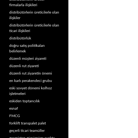
firmalarla ilişkileri
distribütörlerin üreticilerle olan
ilişkiler
distribütörlerin üreticilerle olan
ticari ilişkileri
distribütörlük
doğru satış politikaları
belirlemek
düzenli müşteri ziyareti
düzenli rut ziyareti
düzenli rut ziyaretin önemi
en karlı perakendeci grubu
eski sovyet dönemi kolhoz
işletmeleri
eskiden toptancılık
esnaf
FMCG
forklift transpalet palet
geçerli ticari teamüller