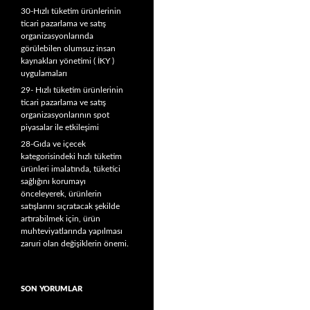
30-Hızlı tüketim ürünlerinin
ticari pazarlama ve satış
organizasyonlarında
görülebilen olumsuz insan
kaynakları yönetimi ( İKY )
uygulamaları
29- Hızlı tüketim ürünlerinin
ticari pazarlama ve satış
organizasyonlarının spot
piyasalar ile etkileşimi
28-Gıda ve içecek
kategorisindeki hızlı tüketim
ürünleri imalatında, tüketici
sağlığını korumayı
önceleyerek, ürünlerin
satışlarını sıçratacak şekilde
artırabilmek için, ürün
muhteviyatlarında yapılması
zaruri olan değişiklerin önemi.
SON YORUMLAR