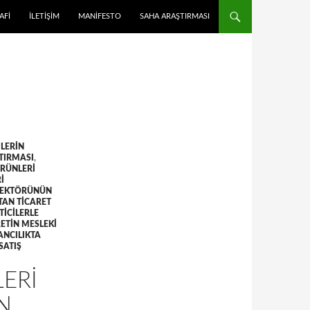
 ATLA
AFI
İLETIŞIM
MANIFESTO
SAHA ARAŞTIRMASI
ILERIN
ŞTIRMASI
,
ÜRÜNLERI
I
SEKTÖRÜNÜN
TAN TICARET
ICILERLE
ETIN MESLEKI
ANCILIKTA
SATIŞ
LERI
N