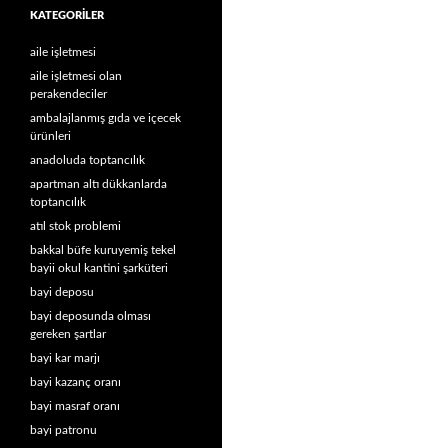
KATEGORILER
aile işletmesi
aile işletmesi olan
perakendeciler
ambalajlanmış gıda ve içecek
ürünleri
anadoluda toptancılık
apartman altı dükkanlarda
toptancılık
atıl stok problemi
bakkal büfe kuruyemiş tekel
bayii okul kantini şarküteri
bayi deposu
bayi deposunda olması
gereken şartlar
bayi kar marjı
bayi kazanç oranı
bayi masraf oranı
bayi patronu