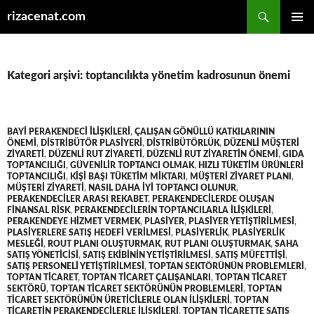
Ara
rizacenat.com
İÇERIĞE
BIRINCI
ATLA
MENÜ
Kategori arşivi: toptancılıkta yönetim kadrosunun önemi
BAYI PERAKENDECI ILIŞKILERI
,
ÇALIŞAN GÖNÜLLÜ KATKILARININ
ÖNEMI
,
DISTRIBÜTÖR PLASIYERI
,
DISTRIBÜTÖRLÜK
,
DÜZENLI MÜŞTERI
ZIYARETI
,
DÜZENLI RUT ZIYARETI
,
DÜZENLI RUT ZIYARETIN ÖNEMI
,
GIDA
TOPTANCILIĞI
,
GÜVENILIR TOPTANCI OLMAK
,
HIZLI TÜKETIM ÜRÜNLERI
TOPTANCILIĞI
,
KIŞI BAŞI TÜKETIM MIKTARI
,
MÜŞTERI ZIYARET PLANI
,
MÜŞTERI ZIYARETI
,
NASIL DAHA IYI TOPTANCI OLUNUR
,
PERAKENDECILER ARASI REKABET
,
PERAKENDECILERDE OLUŞAN
FINANSAL RISK
,
PERAKENDECILERIN TOPTANCILARLA ILIŞKILERI
,
PERAKENDEYE HIZMET VERMEK
,
PLASIYER
,
PLASIYER YETIŞTIRILMESI
,
PLASIYERLERE SATIŞ HEDEFI VERILMESI
,
PLASIYERLIK
,
PLASIYERLIK
MESLEĞI
,
ROUT PLANI OLUŞTURMAK
,
RUT PLANI OLUŞTURMAK
,
SAHA
SATIŞ YÖNETICISI
,
SATIŞ EKIBININ YETIŞTIRILMESI
,
SATIŞ MÜFETTIŞI
,
SATIŞ PERSONELI YETIŞTIRILMESI
,
TOPTAN SEKTÖRÜNÜN PROBLEMLERI
,
TOPTAN TICARET
,
TOPTAN TICARET ÇALIŞANLARI
,
TOPTAN TICARET
SEKTÖRÜ
,
TOPTAN TICARET SEKTÖRÜNÜN PROBLEMLERI
,
TOPTAN
TICARET SEKTÖRÜNÜN ÜRETICILERLE OLAN ILIŞKILERI
,
TOPTAN
TICARETIN PERAKENDECILERLE ILIŞKILERI
,
TOPTAN TICARETTE SATIŞ