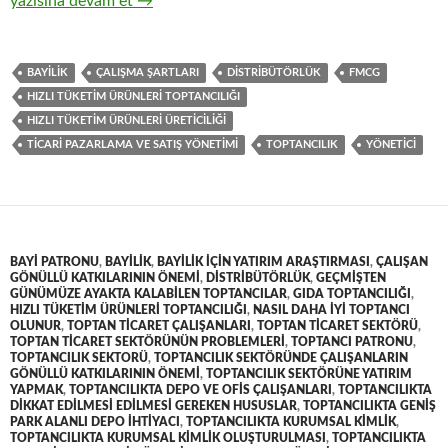
11-Hızlı tüketim ürünleri toptancıları gözüyle, hızlı tüketim ürünl
yazısına devam et
→
BAYILIK
ÇALIŞMA ŞARTLARI
DISTRIBÜTÖRLÜK
FMCG
HIZLI TÜKETIM ÜRÜNLERI TOPTANCILIĞI
HIZLI TÜKETIM ÜRÜNLERI ÜRETICILIĞI
TICARI PAZARLAMA VE SATIŞ YÖNETIMI
TOPTANCILIK
YÖNETICI
BAYI PATRONU
,
BAYILIK
,
BAYILIK IÇIN YATIRIM ARAŞTIRMASI
,
ÇALIŞAN
GÖNÜLLÜ KATKILARININ ÖNEMI
,
DISTRIBÜTÖRLÜK
,
GEÇMIŞTEN
GÜNÜMÜZE AYAKTA KALABILEN TOPTANCILAR
,
GIDA TOPTANCILIĞI
,
HIZLI TÜKETIM ÜRÜNLERI TOPTANCILIĞI
,
NASIL DAHA IYI TOPTANCI
OLUNUR
,
TOPTAN TICARET ÇALIŞANLARI
,
TOPTAN TICARET SEKTÖRÜ
,
TOPTAN TICARET SEKTÖRÜNÜN PROBLEMLERI
,
TOPTANCI PATRONU
,
TOPTANCILIK SEKTORÜ
,
TOPTANCILIK SEKTÖRÜNDE ÇALIŞANLARIN
GÖNÜLLÜ KATKILARININ ÖNEMI
,
TOPTANCILIK SEKTÖRÜNE YATIRIM
YAPMAK
,
TOPTANCILIKTA DEPO VE OFIS ÇALIŞANLARI
,
TOPTANCILIKTA
DIKKAT EDILMESI EDILMESI GEREKEN HUSUSLAR
,
TOPTANCILIKTA GENIŞ
PARK ALANLI DEPO IHTIYACI
,
TOPTANCILIKTA KURUMSAL KIMLIK
,
TOPTANCILIKTA KURUMSAL KIMLIK OLUŞTURULMASI
,
TOPTANCILIKTA