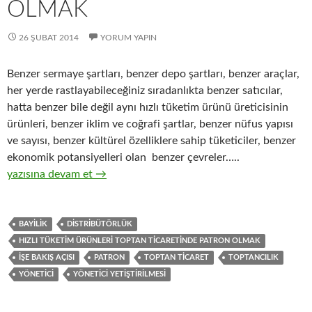
OLMAK
26 ŞUBAT 2014
YORUM YAPIN
Benzer sermaye şartları, benzer depo şartları, benzer araçlar,
her yerde rastlayabileceğiniz sıradanlıkta benzer satıcılar,
hatta benzer bile değil aynı hızlı tüketim ürünü üreticisinin
ürünleri, benzer iklim ve coğrafi şartlar, benzer nüfus yapısı
ve sayısı, benzer kültürel özelliklere sahip tüketiciler, benzer
ekonomik potansiyelleri olan benzer çevreler…..
7-Hızlı tüketim ürünleri ( FMCG ) toptan ticaretinde patron ol
yazısına devam et
→
BAYILIK
DISTRIBÜTÖRLÜK
HIZLI TÜKETIM ÜRÜNLERI TOPTAN TICARETINDE PATRON OLMAK
IŞE BAKIŞ AÇISI
PATRON
TOPTAN TICARET
TOPTANCILIK
YÖNETICI
YÖNETICI YETIŞTIRILMESI