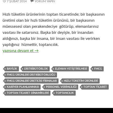
7 ŞUBAT 2014
YORUM YAPIN
Hızlı tüketim ürünlerinin toptan ticaretinde; bir başkasının
üretimi olan bir hızlı tüketim ürününü, bir başkasının
müessesesi olan perakendeciye götürüp, elemanlarınız
vasıtası ile satarsınız. Başka bir deyişle, bir insandan
aldığınızı, başka bir insana, bir insan vasıtası ile verirken
yaptığınız hizmettir, toptancılık.
3-Hızlı tüketim ürünlerinin ( FMCG ) toptan ticaretinin işleyiş 
yazısına devam et
→
BAYILIK
DISTRIBÜTÖRLÜK
ELEMAN YETIŞTIRILMESI
FMCG
FMCG ÜRÜNLERI DISTRIBÜTÖRLÜĞÜ
FMCG ÜRÜNLERI ÜRETICISI FIRMALAR
HIZLI TÜKETIM ÜRÜNLERI
KARIYER PLANLANMASI
PERSONEL VERIMLILIĞI
TOPTAN TICARET
TOPTAN TICARET DINAMIKLERI
TOPTANCILIK