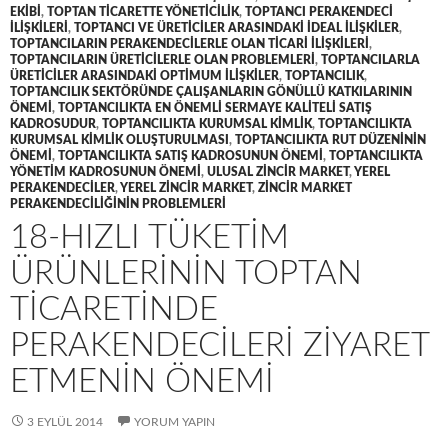
EKIBI
,
TOPTAN TICARETTE YÖNETICILIK
,
TOPTANCI PERAKENDECI
ILIŞKILERI
,
TOPTANCI VE ÜRETICILER ARASINDAKI IDEAL ILIŞKILER
,
TOPTANCILARIN PERAKENDECILERLE OLAN TICARI ILIŞKILERI
,
TOPTANCILARIN ÜRETICILERLE OLAN PROBLEMLERI
,
TOPTANCILARLA
ÜRETICILER ARASINDAKI OPTIMUM ILIŞKILER
,
TOPTANCILIK
,
TOPTANCILIK SEKTÖRÜNDE ÇALIŞANLARIN GÖNÜLLÜ KATKILARININ
ÖNEMI
,
TOPTANCILIKTA EN ÖNEMLI SERMAYE KALITELI SATIŞ
KADROSUDUR
,
TOPTANCILIKTA KURUMSAL KIMLIK
,
TOPTANCILIKTA
KURUMSAL KIMLIK OLUŞTURULMASI
,
TOPTANCILIKTA RUT DÜZENININ
ÖNEMI
,
TOPTANCILIKTA SATIŞ KADROSUNUN ÖNEMI
,
TOPTANCILIKTA
YÖNETIM KADROSUNUN ÖNEMI
,
ULUSAL ZINCIR MARKET
,
YEREL
PERAKENDECILER
,
YEREL ZINCIR MARKET
,
ZINCIR MARKET
PERAKENDECILIĞININ PROBLEMLERI
18-HIZLI TÜKETIM
ÜRÜNLERININ TOPTAN
TICARETINDE
PERAKENDECILERI ZIYARET
ETMENIN ÖNEMI
3 EYLÜL 2014
YORUM YAPIN