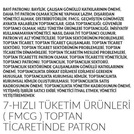
BAYI PATRONU
,
BAYILIK
,
ÇALIŞAN GÖNÜLLÜ KATKILARININ ÖNEMI
,
DAHA IYI PATRON OLMAK IÇIN NE YAPMAK LAZIM
,
DIŞARIDAN
YÖNETICI ALMAK
,
DISTRIBÜTÖRLÜK
,
FMCG
,
GEÇMIŞTEN GÜNÜMÜZE
AYAKTA KALABILEN TOPTANCILAR
,
GIDA TOPTANCILIĞI
,
GÜVENILIR
TOPTANCI OLMAK
,
HIZLI TÜKETIM ÜRÜNLERI TOPTANCILIĞI
,
INISIYATIF
KULLANAMAYAN YÖNETICI
,
NASIL DAHA IYI TOPTANCI OLUNUR
,
PATRON VE ALT YÖNETICILERI
,
TOPTAN SEKTÖRÜNÜN PROBLEMLERI
,
TOPTAN TICARET
,
TOPTAN TICARET ÇALIŞANLARI
,
TOPTAN TICARET
SEKTÖRÜ
,
TOPTAN TICARET SEKTÖRÜNÜN PROBLEMLERI
,
TOPTAN
TICARETIN DINAMIKLERI
,
TOPTAN TICARETIN MESLEKI PROBLEMLERI
,
TOPTAN TICARETTE PATRON OLMAK
,
TOPTAN TICARETTE YÖNETICILIK
,
TOPTANCI PATRONU
,
TOPTANCILIK
,
TOPTANCILIK SEKTORÜ
,
TOPTANCILIK SEKTÖRÜNDE ÇALIŞANLARIN GÖNÜLLÜ KATKILARININ
ÖNEMI
,
TOPTANCILIKTA DIKKAT EDILMESI EDILMESI GEREKEN
HUSUSLAR
,
TOPTANCILIKTA KURUMSAL KIMLIK
,
TOPTANCILIKTA
KURUMSAL KIMLIK OLUŞTURULMASI
,
TOPTANCILIKTA SATIŞ
KADROSUNUN ÖNEMI
,
TOPTANCILIKTA YÖNETIM KADROSUNUN ÖNEMI
,
YETIŞMIŞ IŞBILIR SATICI EKIBI
,
YÖNETICI ITHAL ETMEK
,
YÖNETICI
YETIŞTIREMEMEK
7-HIZLI TÜKETIM ÜRÜNLERI
( FMCG ) TOPTAN
TICARETINDE PATRON