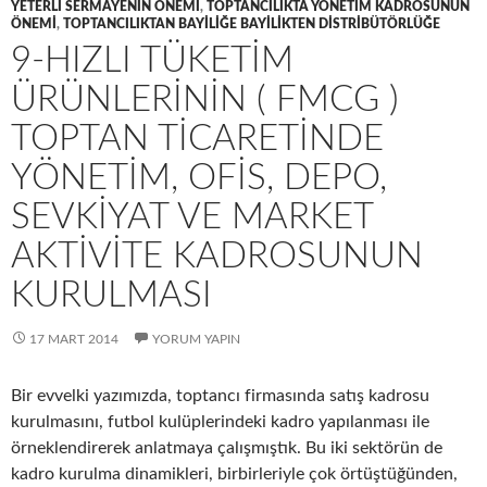
YETERLI SERMAYENIN ÖNEMI
,
TOPTANCILIKTA YÖNETIM KADROSUNUN
ÖNEMI
,
TOPTANCILIKTAN BAYILIĞE BAYILIKTEN DISTRIBÜTÖRLÜĞE
9-HIZLI TÜKETIM
ÜRÜNLERININ ( FMCG )
TOPTAN TICARETINDE
YÖNETIM, OFIS, DEPO,
SEVKIYAT VE MARKET
AKTIVITE KADROSUNUN
KURULMASI
17 MART 2014
YORUM YAPIN
Bir evvelki yazımızda, toptancı firmasında satış kadrosu
kurulmasını, futbol kulüplerindeki kadro yapılanması ile
örneklendirerek anlatmaya çalışmıştık. Bu iki sektörün de
kadro kurulma dinamikleri, birbirleriyle çok örtüştüğünden,