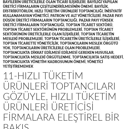
BAYILERIN ÜRETICILERLE OLAN TICARI ILIŞKILERI
,
BAYILIĞI YAPILAN
ÜRETICI FIRMALARIN ÇEŞITLENDIRILMESININ ÖNEMI
,
BAYILIK
,
DISTRIBÜTÖRLÜK
,
HIZLI TÜKETIM ÜRÜNLERI TOPTANCILIĞI
,
INISIYATIF
KULLANAMAYAN YÖNETICI
,
PATRON VE ALT YÖNETICILERI
,
PAZAR PAYI
DÜŞÜK ÜRETICI FIRMALARIN TOPTANCILIĞI
,
PAZAR PAYI YÜKSEK
ÜRETICI FIRMALARIN TOPTANCILIĞI
,
TOPTAN TICARET SEKTÖRÜ
,
TOPTAN TICARET SEKTÖRÜNÜN PROBLEMLERI
,
TOPTAN TICARET
SEKTÖRÜNÜN ÜRETICILERLE OLAN ILIŞKILERI
,
TOPTAN TICARETIN
MESLEKI PROBLEMLERI
,
TOPTAN TICARETIN ÜRETICILERLE ILIŞKILERI
,
TOPTAN TICARETTE YÖNETICILIK
,
TOPTANCILARIN MESLEK ÖRGÜTÜ
YOK
,
TOPTANCILARIN ÜRETICILERLE OLAN PROBLEMLERI
,
TOPTANCILIKTA DIKKAT EDILMESI EDILMESI GEREKEN HUSUSLAR
,
TOPTANCILIKTA MESLEKI ÖRGÜTLENME
,
TOPTANCILIKTA SATIŞ HEDEFI
,
TOPTANCILIKTA YÖNETIM KADROSUNUN ÖNEMI
,
YÖNETICI
YETIŞTIREMEMEK
11-HIZLI TÜKETIM
ÜRÜNLERI TOPTANCILARI
GÖZÜYLE, HIZLI TÜKETIM
ÜRÜNLERI ÜRETICISI
FIRMALARA ELEŞTIREL BIR
BAKIŞ