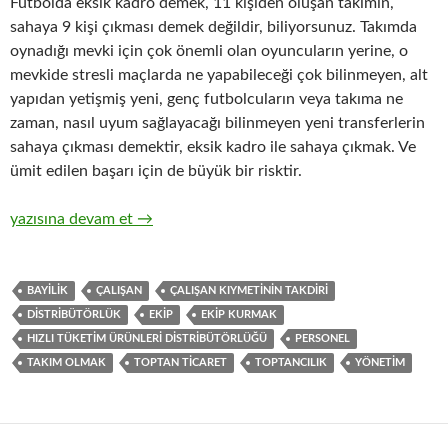
Futbolda eksik kadro demek, 11 kişiden oluşan takımın,
sahaya 9 kişi çıkması demek değildir, biliyorsunuz. Takımda
oynadığı mevki için çok önemli olan oyuncuların yerine, o
mevkide stresli maçlarda ne yapabileceği çok bilinmeyen, alt
yapıdan yetişmiş yeni, genç futbolcuların veya takıma ne
zaman, nasıl uyum sağlayacağı bilinmeyen yeni transferlerin
sahaya çıkması demektir, eksik kadro ile sahaya çıkmak. Ve
ümit edilen başarı için de büyük bir risktir.
8-Hızlı tüketim ürünleri ( FMCG ) toptan ticaretinde satış kad
yazısına devam et
→
BAYILIK
ÇALIŞAN
ÇALIŞAN KIYMETININ TAKDIRI
DISTRIBÜTÖRLÜK
EKIP
EKIP KURMAK
HIZLI TÜKETIM ÜRÜNLERI DISTRIBÜTÖRLÜĞÜ
PERSONEL
TAKIM OLMAK
TOPTAN TICARET
TOPTANCILIK
YÖNETIM