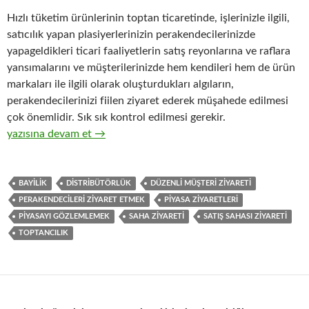
Hızlı tüketim ürünlerinin toptan ticaretinde, işlerinizle ilgili,
satıcılık yapan plasiyerlerinizin perakendecilerinizde
yapageldikleri ticari faaliyetlerin satış reyonlarına ve raflara
yansımalarını ve müşterilerinizde hem kendileri hem de ürün
markaları ile ilgili olarak oluşturdukları algıların,
perakendecilerinizi fiilen ziyaret ederek müşahede edilmesi
çok önemlidir. Sık sık kontrol edilmesi gerekir.
18-Hızlı tüketim ürünlerinin toptan ticaretinde perakendeciler
yazısına devam et
→
BAYILIK
DISTRIBÜTÖRLÜK
DÜZENLI MÜŞTERI ZIYARETI
PERAKENDECILERI ZIYARET ETMEK
PIYASA ZIYARETLERI
PIYASAYI GÖZLEMLEMEK
SAHA ZIYARETI
SATIŞ SAHASI ZIYARETI
TOPTANCILIK