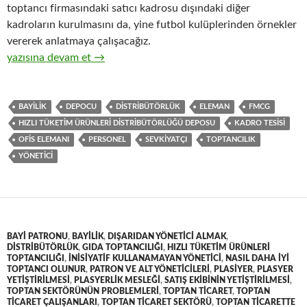
toptancı firmasındaki satıcı kadrosu dışındaki diğer
kadroların kurulmasını da, yine futbol kulüplerinden örnekler
vererek anlatmaya çalışacağız.
9-Hızlı tüketim ürünlerinin ( FMCG ) toptan ticaretinde yöneti
yazısına devam et
→
BAYILIK
DEPOCU
DISTRIBÜTÖRLÜK
ELEMAN
FMCG
HIZLI TÜKETIM ÜRÜNLERI DISTRIBÜTÖRLÜĞÜ DEPOSU
KADRO TESISI
OFIS ELEMANI
PERSONEL
SEVKIYATÇI
TOPTANCILIK
YÖNETICI
BAYI PATRONU
,
BAYILIK
,
DIŞARIDAN YÖNETICI ALMAK
,
DISTRIBÜTÖRLÜK
,
GIDA TOPTANCILIĞI
,
HIZLI TÜKETIM ÜRÜNLERI
TOPTANCILIĞI
,
INISIYATIF KULLANAMAYAN YÖNETICI
,
NASIL DAHA IYI
TOPTANCI OLUNUR
,
PATRON VE ALT YÖNETICILERI
,
PLASIYER
,
PLASYER
YETIŞTIRILMESI
,
PLASYERLIK MESLEĞI
,
SATIŞ EKIBININ YETIŞTIRILMESI
,
TOPTAN SEKTÖRÜNÜN PROBLEMLERI
,
TOPTAN TICARET
,
TOPTAN
TICARET ÇALIŞANLARI
,
TOPTAN TICARET SEKTÖRÜ
,
TOPTAN TICARETTE