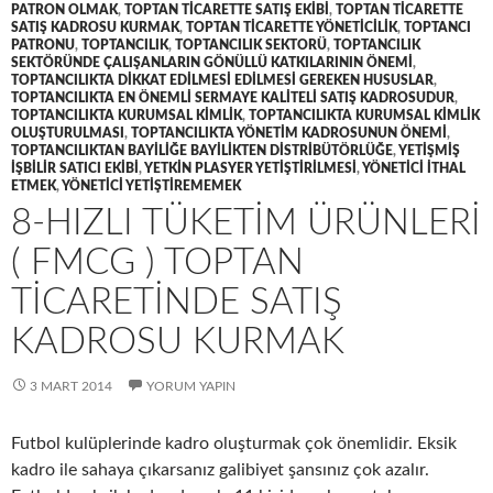
PATRON OLMAK
,
TOPTAN TICARETTE SATIŞ EKIBI
,
TOPTAN TICARETTE
SATIŞ KADROSU KURMAK
,
TOPTAN TICARETTE YÖNETICILIK
,
TOPTANCI
PATRONU
,
TOPTANCILIK
,
TOPTANCILIK SEKTORÜ
,
TOPTANCILIK
SEKTÖRÜNDE ÇALIŞANLARIN GÖNÜLLÜ KATKILARININ ÖNEMI
,
TOPTANCILIKTA DIKKAT EDILMESI EDILMESI GEREKEN HUSUSLAR
,
TOPTANCILIKTA EN ÖNEMLI SERMAYE KALITELI SATIŞ KADROSUDUR
,
TOPTANCILIKTA KURUMSAL KIMLIK
,
TOPTANCILIKTA KURUMSAL KIMLIK
OLUŞTURULMASI
,
TOPTANCILIKTA YÖNETIM KADROSUNUN ÖNEMI
,
TOPTANCILIKTAN BAYILIĞE BAYILIKTEN DISTRIBÜTÖRLÜĞE
,
YETIŞMIŞ
IŞBILIR SATICI EKIBI
,
YETKIN PLASYER YETIŞTIRILMESI
,
YÖNETICI ITHAL
ETMEK
,
YÖNETICI YETIŞTIREMEMEK
8-HIZLI TÜKETIM ÜRÜNLERI
( FMCG ) TOPTAN
TICARETINDE SATIŞ
KADROSU KURMAK
3 MART 2014
YORUM YAPIN
Futbol kulüplerinde kadro oluşturmak çok önemlidir. Eksik
kadro ile sahaya çıkarsanız galibiyet şansınız çok azalır.