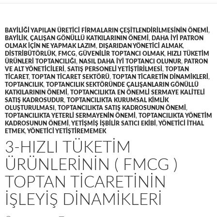
BAYILIĞI YAPILAN ÜRETICI FIRMALARIN ÇEŞITLENDIRILMESININ ÖNEMI
,
BAYILIK
,
ÇALIŞAN GÖNÜLLÜ KATKILARININ ÖNEMI
,
DAHA IYI PATRON
OLMAK IÇIN NE YAPMAK LAZIM
,
DIŞARIDAN YÖNETICI ALMAK
,
DISTRIBÜTÖRLÜK
,
FMCG
,
GÜVENILIR TOPTANCI OLMAK
,
HIZLI TÜKETIM
ÜRÜNLERI TOPTANCILIĞI
,
NASIL DAHA IYI TOPTANCI OLUNUR
,
PATRON
VE ALT YÖNETICILERI
,
SATIŞ PERSONELI YETIŞTIRILMESI
,
TOPTAN
TICARET
,
TOPTAN TICARET SEKTÖRÜ
,
TOPTAN TICARETIN DINAMIKLERI
,
TOPTANCILIK
,
TOPTANCILIK SEKTÖRÜNDE ÇALIŞANLARIN GÖNÜLLÜ
KATKILARININ ÖNEMI
,
TOPTANCILIKTA EN ÖNEMLI SERMAYE KALITELI
SATIŞ KADROSUDUR
,
TOPTANCILIKTA KURUMSAL KIMLIK
OLUŞTURULMASI
,
TOPTANCILIKTA SATIŞ KADROSUNUN ÖNEMI
,
TOPTANCILIKTA YETERLI SERMAYENIN ÖNEMI
,
TOPTANCILIKTA YÖNETIM
KADROSUNUN ÖNEMI
,
YETIŞMIŞ IŞBILIR SATICI EKIBI
,
YÖNETICI ITHAL
ETMEK
,
YÖNETICI YETIŞTIREMEMEK
3-HIZLI TÜKETIM
ÜRÜNLERININ ( FMCG )
TOPTAN TICARETININ
IŞLEYIŞ DINAMIKLERI