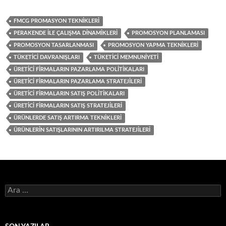
FMCG PROMASYON TEKNIKLERI
PERAKENDE ILE ÇALIŞMA DINAMIKLERI
PROMOSYON PLANLAMASI
PROMOSYON TASARLANMASI
PROMOSYON YAPMA TEKNIKLERI
TÜKETICI DAVRANIŞLARI
TÜKETICI MEMNUNIYETI
ÜRETICI FIRMALARIN PAZARLAMA POLITIKALARI
ÜRETICI FIRMALARIN PAZARLAMA STRATEJILERI
ÜRETICI FIRMALARIN SATIŞ POLITIKALARI
ÜRETICI FIRMALARIN SATIŞ STRATEJILERI
ÜRÜNLERDE SATIŞ ARTIRMA TEKNIKLERI
ÜRÜNLERIN SATIŞLARININ ARTIRILMA STRATEJILERI
A
r
a
m
a