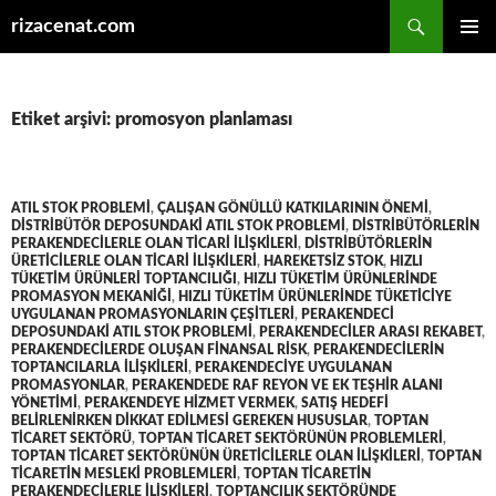
Ara
rizacenat.com
İÇERIĞE
BIRINCI
ATLA
MENÜ
Etiket arşivi: promosyon planlaması
ATIL STOK PROBLEMI
,
ÇALIŞAN GÖNÜLLÜ KATKILARININ ÖNEMI
,
DISTRIBÜTÖR DEPOSUNDAKI ATIL STOK PROBLEMI
,
DISTRIBÜTÖRLERIN
PERAKENDECILERLE OLAN TICARI ILIŞKILERI
,
DISTRIBÜTÖRLERIN
ÜRETICILERLE OLAN TICARI ILIŞKILERI
,
HAREKETSIZ STOK
,
HIZLI
TÜKETIM ÜRÜNLERI TOPTANCILIĞI
,
HIZLI TÜKETIM ÜRÜNLERINDE
PROMASYON MEKANIĞI
,
HIZLI TÜKETIM ÜRÜNLERINDE TÜKETICIYE
UYGULANAN PROMASYONLARIN ÇEŞITLERI
,
PERAKENDECI
DEPOSUNDAKI ATIL STOK PROBLEMI
,
PERAKENDECILER ARASI REKABET
,
PERAKENDECILERDE OLUŞAN FINANSAL RISK
,
PERAKENDECILERIN
TOPTANCILARLA ILIŞKILERI
,
PERAKENDECIYE UYGULANAN
PROMASYONLAR
,
PERAKENDEDE RAF REYON VE EK TEŞHIR ALANI
YÖNETIMI
,
PERAKENDEYE HIZMET VERMEK
,
SATIŞ HEDEFI
BELIRLENIRKEN DIKKAT EDILMESI GEREKEN HUSUSLAR
,
TOPTAN
TICARET SEKTÖRÜ
,
TOPTAN TICARET SEKTÖRÜNÜN PROBLEMLERI
,
TOPTAN TICARET SEKTÖRÜNÜN ÜRETICILERLE OLAN ILIŞKILERI
,
TOPTAN
TICARETIN MESLEKI PROBLEMLERI
,
TOPTAN TICARETIN
PERAKENDECILERLE ILIŞKILERI
,
TOPTANCILIK SEKTÖRÜNDE