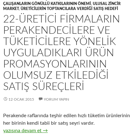
ÇALIŞANLARIN GÖNÜLLÜ KATKILARININ ÖNEMI
,
ULUSAL ZINCIR
MARKET
,
ÜRETICILERIN TOPTANCILARA VERDIĞI SATIŞ HEDEFI
22-ÜRETICI FIRMALARIN
PERAKENDECILERE VE
TÜKETICILERE YÖNELIK
UYGULADIKLARI ÜRÜN
PROMASYONLARININ
OLUMSUZ ETKILEDIĞI
SATIŞ SÜREÇLERI
12 OCAK 2015
YORUM YAPIN
Perakende raflarında teşhir edilen hızlı tüketim ürünlerinin
her birinin kendi tabii bir satış seyri vardır.
22-Üretici firmaların perakendecilere ve tüketicilere yönelik uy
yazısına devam et
→