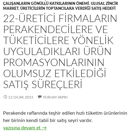
ÇALIŞANLARIN GÖNÜLLÜ KATKILARININ ÖNEMI
,
ULUSAL ZINCIR
MARKET
,
ÜRETICILERIN TOPTANCILARA VERDIĞI SATIŞ HEDEFI
22-ÜRETICI FIRMALARIN
PERAKENDECILERE VE
TÜKETICILERE YÖNELIK
UYGULADIKLARI ÜRÜN
PROMASYONLARININ
OLUMSUZ ETKILEDIĞI
SATIŞ SÜREÇLERI
12 OCAK 2015
YORUM YAPIN
Perakende raflarında teşhir edilen hızlı tüketim ürünlerinin
her birinin kendi tabii bir satış seyri vardır.
22-Üretici firmaların perakendecilere ve tüketicilere yönelik uy
yazısına devam et
→