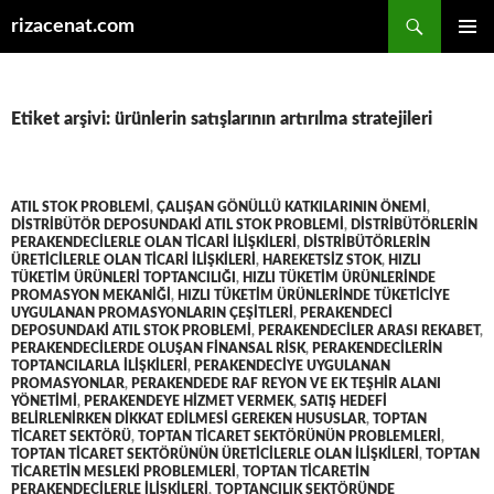
Ara
rizacenat.com
İÇERIĞE
BIRINCI
ATLA
MENÜ
Etiket arşivi: ürünlerin satışlarının artırılma stratejileri
ATIL STOK PROBLEMI
,
ÇALIŞAN GÖNÜLLÜ KATKILARININ ÖNEMI
,
DISTRIBÜTÖR DEPOSUNDAKI ATIL STOK PROBLEMI
,
DISTRIBÜTÖRLERIN
PERAKENDECILERLE OLAN TICARI ILIŞKILERI
,
DISTRIBÜTÖRLERIN
ÜRETICILERLE OLAN TICARI ILIŞKILERI
,
HAREKETSIZ STOK
,
HIZLI
TÜKETIM ÜRÜNLERI TOPTANCILIĞI
,
HIZLI TÜKETIM ÜRÜNLERINDE
PROMASYON MEKANIĞI
,
HIZLI TÜKETIM ÜRÜNLERINDE TÜKETICIYE
UYGULANAN PROMASYONLARIN ÇEŞITLERI
,
PERAKENDECI
DEPOSUNDAKI ATIL STOK PROBLEMI
,
PERAKENDECILER ARASI REKABET
,
PERAKENDECILERDE OLUŞAN FINANSAL RISK
,
PERAKENDECILERIN
TOPTANCILARLA ILIŞKILERI
,
PERAKENDECIYE UYGULANAN
PROMASYONLAR
,
PERAKENDEDE RAF REYON VE EK TEŞHIR ALANI
YÖNETIMI
,
PERAKENDEYE HIZMET VERMEK
,
SATIŞ HEDEFI
BELIRLENIRKEN DIKKAT EDILMESI GEREKEN HUSUSLAR
,
TOPTAN
TICARET SEKTÖRÜ
,
TOPTAN TICARET SEKTÖRÜNÜN PROBLEMLERI
,
TOPTAN TICARET SEKTÖRÜNÜN ÜRETICILERLE OLAN ILIŞKILERI
,
TOPTAN
TICARETIN MESLEKI PROBLEMLERI
,
TOPTAN TICARETIN
PERAKENDECILERLE ILIŞKILERI
,
TOPTANCILIK SEKTÖRÜNDE