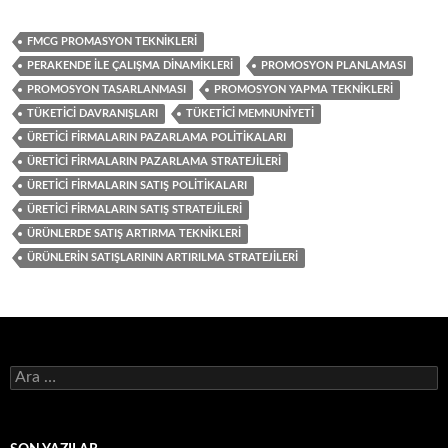
FMCG PROMASYON TEKNIKLERI
PERAKENDE ILE ÇALIŞMA DINAMIKLERI
PROMOSYON PLANLAMASI
PROMOSYON TASARLANMASI
PROMOSYON YAPMA TEKNIKLERI
TÜKETICI DAVRANIŞLARI
TÜKETICI MEMNUNIYETI
ÜRETICI FIRMALARIN PAZARLAMA POLITIKALARI
ÜRETICI FIRMALARIN PAZARLAMA STRATEJILERI
ÜRETICI FIRMALARIN SATIŞ POLITIKALARI
ÜRETICI FIRMALARIN SATIŞ STRATEJILERI
ÜRÜNLERDE SATIŞ ARTIRMA TEKNIKLERI
ÜRÜNLERIN SATIŞLARININ ARTIRILMA STRATEJILERI
A
r
a
m
a