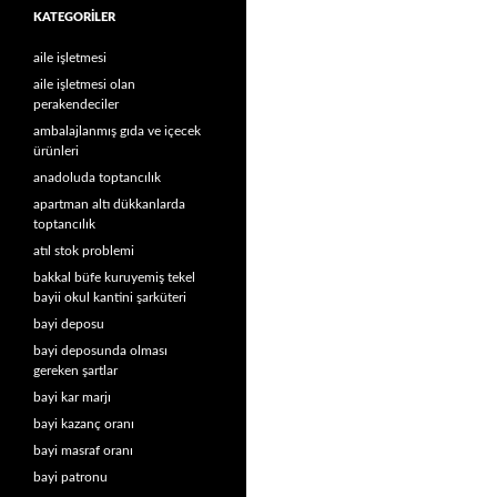
KATEGORILER
aile işletmesi
aile işletmesi olan
perakendeciler
ambalajlanmış gıda ve içecek
ürünleri
anadoluda toptancılık
apartman altı dükkanlarda
toptancılık
atıl stok problemi
bakkal büfe kuruyemiş tekel
bayii okul kantini şarküteri
bayi deposu
bayi deposunda olması
gereken şartlar
bayi kar marjı
bayi kazanç oranı
bayi masraf oranı
bayi patronu