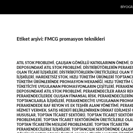
İÇERIĞE
BIYOGR
Etiket arşivi: FMCG promasyon teknikleri
ATIL STOK PROBLEMI
,
ÇALIŞAN GÖNÜLLÜ KATKILARININ ÖNEMI
,
D
DEPOSUNDAKI ATIL STOK PROBLEMI
,
DISTRIBÜTÖRLERIN PERAKE
OLAN TICARI ILIŞKILERI
,
DISTRIBÜTÖRLERIN ÜRETICILERLE OLAN T
ILIŞKILERI
,
HAREKETSIZ STOK
,
HIZLI TÜKETIM ÜRÜNLERI TOPTANCI
TÜKETIM ÜRÜNLERINDE PROMASYON MEKANIĞI
,
HIZLI TÜKETIM
TÜKETICIYE UYGULANAN PROMASYONLARIN ÇEŞITLERI
,
PERAKEN
DEPOSUNDAKI ATIL STOK PROBLEMI
,
PERAKENDECILER ARASI RE
PERAKENDECILERDE OLUŞAN FINANSAL RISK
,
PERAKENDECILERIN
TOPTANCILARLA ILIŞKILERI
,
PERAKENDECIYE UYGULANAN PROM
PERAKENDEDE RAF REYON VE EK TEŞHIR ALANI YÖNETIMI
,
PERAK
HIZMET VERMEK
,
SATIŞ HEDEFI BELIRLENIRKEN DIKKAT EDILMESI
HUSUSLAR
,
TOPTAN TICARET SEKTÖRÜ
,
TOPTAN TICARET SEKTÖ
PROBLEMLERI
,
TOPTAN TICARET SEKTÖRÜNÜN ÜRETICILERLE OLAN 
TOPTAN TICARETIN MESLEKI PROBLEMLERI
,
TOPTAN TICARETIN
PERAKENDECILERLE ILIŞKILERI
,
TOPTANCILIK SEKTÖRÜNDE ÇALIŞ