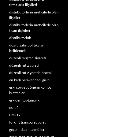
firmalarla ilişkileri
distribütörlerin üreticilerle olan
ilişkiler
distribütörlerin üreticilerle olan
ticari ilişkileri
distribütörlük
doğru satış politikaları
belirlemek
düzenli müşteri ziyareti
düzenli rut ziyareti
düzenli rut ziyaretin önemi
en karlı perakendeci grubu
eski sovyet dönemi kolhoz
işletmeleri
eskiden toptancılık
esnaf
FMCG
forklift transpalet palet
geçerli ticari teamüller