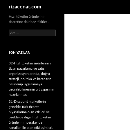
Ara
rizacenat.com
Hızlı tüketim ürünlerinin
ticaretine dair bazı fikirler …
A
r
a
m
SON YAZILAR
a
:
32-Hızlı tüketim ürünlerinin
ticari pazarlama ve satış
organizasyonlarında, doğru
strateji, politika ve kararların
belirlenip uygulamaya
geçirilebilmesinin alt yapısının
hazırlanması
31-Discount marketlerin
genelde Türk ticaret
piyasalarına olan etkileri ve
özelde de diğer hızlı tüketim
ürünlerinin perakende
kanalları ile olan etkileşimleri.