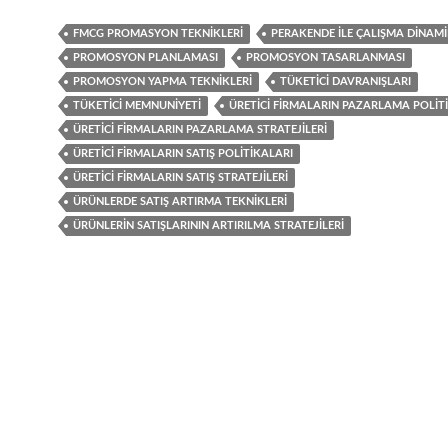
FMCG PROMASYON TEKNIKLERI
PERAKENDE ILE ÇALIŞMA DINAMI
PROMOSYON PLANLAMASI
PROMOSYON TASARLANMASI
PROMOSYON YAPMA TEKNIKLERI
TÜKETICI DAVRANIŞLARI
TÜKETICI MEMNUNIYETI
ÜRETICI FIRMALARIN PAZARLAMA POLIT
ÜRETICI FIRMALARIN PAZARLAMA STRATEJILERI
ÜRETICI FIRMALARIN SATIŞ POLITIKALARI
ÜRETICI FIRMALARIN SATIŞ STRATEJILERI
ÜRÜNLERDE SATIŞ ARTIRMA TEKNIKLERI
ÜRÜNLERIN SATIŞLARININ ARTIRILMA STRATEJILERI