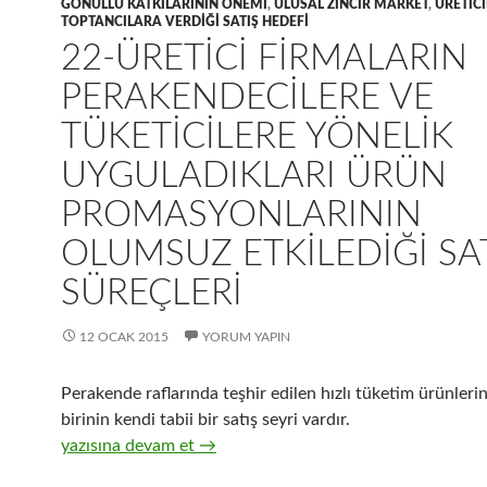
GÖNÜLLÜ KATKILARININ ÖNEMI
,
ULUSAL ZINCIR MARKET
,
ÜRETICI
TOPTANCILARA VERDIĞI SATIŞ HEDEFI
22-ÜRETICI FIRMALARIN
PERAKENDECILERE VE
TÜKETICILERE YÖNELIK
UYGULADIKLARI ÜRÜN
PROMASYONLARININ
OLUMSUZ ETKILEDIĞI SA
SÜREÇLERI
12 OCAK 2015
YORUM YAPIN
Perakende raflarında teşhir edilen hızlı tüketim ürünleri
birinin kendi tabii bir satış seyri vardır.
22-Üretici firmaların perakendecilere ve tüketicilere yön
yazısına devam et
→