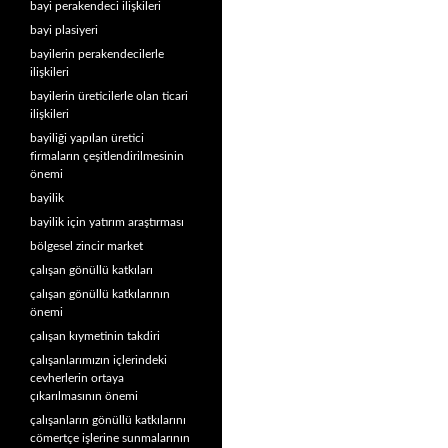
bayi perakendeci ilişkileri
bayi plasiyeri
bayilerin perakendecilerle
ilişkileri
bayilerin üreticilerle olan ticari
ilişkileri
bayiliği yapılan üretici
firmaların çeşitlendirilmesinin
önemi
bayilik
bayilik için yatırım araştırması
bölgesel zincir market
çalışan gönüllü katkıları
çalışan gönüllü katkılarının
önemi
çalışan kıymetinin takdiri
çalışanlarımızın içlerindeki
cevherlerin ortaya
çıkarılmasının önemi
çalışanların gönüllü katkılarını
cömertçe işlerine sunmalarının