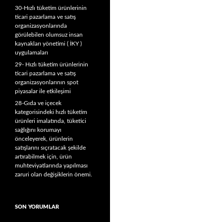
30-Hızlı tüketim ürünlerinin
ticari pazarlama ve satış
organizasyonlarında
görülebilen olumsuz insan
kaynakları yönetimi ( İKY )
uygulamaları
29- Hızlı tüketim ürünlerinin
ticari pazarlama ve satış
organizasyonlarının spot
piyasalar ile etkileşimi
28-Gıda ve içecek
kategorisindeki hızlı tüketim
ürünleri imalatında, tüketici
sağlığını korumayı
önceleyerek, ürünlerin
satışlarını sıçratacak şekilde
artırabilmek için, ürün
muhteviyatlarında yapılması
zaruri olan değişiklerin önemi.
SON YORUMLAR