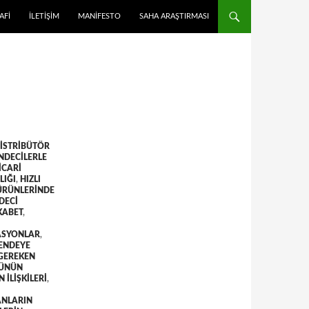
 ATLA
AFI
İLETIŞIM
MANIFESTO
SAHA ARAŞTIRMASI
ISTRIBÜTÖR
NDECILERLE
ICARI
LIĞI
,
HIZLI
 ÜRÜNLERINDE
DECI
KABET
,
ASYONLAR
,
ENDEYE
 GEREKEN
RÜNÜN
ILIŞKILERI
,
ANLARIN