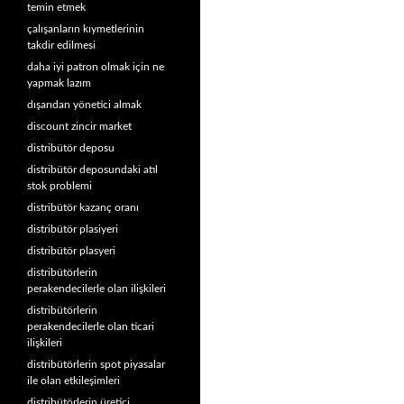
temin etmek
çalışanların kıymetlerinin
takdir edilmesi
daha iyi patron olmak için ne
yapmak lazım
dışarıdan yönetici almak
discount zincir market
distribütör deposu
distribütör deposundaki atıl
stok problemi
distribütör kazanç oranı
distribütör plasiyeri
distribütör plasyeri
distribütörlerin
perakendecilerle olan ilişkileri
distribütörlerin
perakendecilerle olan ticari
ilişkileri
distribütörlerin spot piyasalar
ile olan etkileşimleri
distribütörlerin üretici