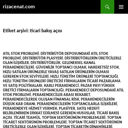
Ara
rizacenat.com
İÇERIĞE
BIRINCI
ATLA
MENÜ
Etiket arşivi: ticari bakış açısı
ATIL STOK PROBLEMI
,
DISTRIBÜTÖR DEPOSUNDAKI ATIL STOK
PROBLEMI
,
DISTRIBÜTÖR PLASYERI
,
DISTRIBÜTÖRLERIN ÜRETICILERLE
OLAN ILIŞKILER
,
DISTRIBÜTÖRLÜK
,
GELENEKSEL KANAL
PERAKENDECILERI
,
GÜVENILIR TOPTANCI OLMAK
,
HAREKETSIZ STOK
,
HIZLI SATILAN ÜRÜNLERLE YAVAŞ SATILAN ÜRÜNLERIN OLMASI
GEREKEN STOK SEVIYELERI
,
HIZLI TÜKETIM ÜRÜNLERI TOPTANCILIĞI
,
HIZLI TÜKETIM ÜRÜNLERI ÜRETICISI FIRMALARIN TICARI PAZARLAMA
VE SATIŞ POLITIKALARI
,
KARLI PERAKENDECI
,
PAZAR PAYI YÜKSEK
ÜRETICI FIRMALARIN TOPTANCILIĞI
,
PERAKENDECI DEPOSUNDAKI ATIL
STOK PROBLEMI
,
PERAKENDECILER ARASI REKABET
,
PERAKENDECILERDE OLUŞAN FINANSAL RISK
,
PERAKENDECILERIN
DÜŞÜK KAR ORANI
,
PERAKENDECILERIN TOPTANCILARLA ILIŞKILERI
,
PERAKENDEYE HIZMET VERMEK
,
PLASIYER
,
SATIŞ HEDEFI
BELIRLENIRKEN DIKKAT EDILMESI GEREKEN HUSUSLAR
,
TICARI BAKIŞ
AÇISI
,
TICARI TEAMÜL
,
TOPTAN SEKTÖRÜNÜN PROBLEMLERI
,
TOPTAN
TICARET SEKTÖRÜNÜN PROBLEMLERI
,
TOPTAN TICARET SEKTÖRÜNÜN
ÜRETICILERLE OLAN ILIŞKILERI
,
TOPTAN TICARETIN DINAMIKLERI
,