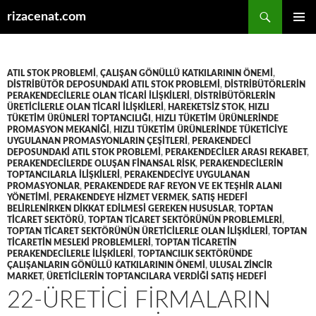
Ara
rizacenat.com
İÇERIĞE
BIRINCI
ATLA
MENÜ
ATIL STOK PROBLEMI
,
ÇALIŞAN GÖNÜLLÜ KATKILARININ ÖNEMI
,
DISTRIBÜTÖR DEPOSUNDAKI ATIL STOK PROBLEMI
,
DISTRIBÜTÖRLERIN
PERAKENDECILERLE OLAN TICARI ILIŞKILERI
,
DISTRIBÜTÖRLERIN
ÜRETICILERLE OLAN TICARI ILIŞKILERI
,
HAREKETSIZ STOK
,
HIZLI
TÜKETIM ÜRÜNLERI TOPTANCILIĞI
,
HIZLI TÜKETIM ÜRÜNLERINDE
PROMASYON MEKANIĞI
,
HIZLI TÜKETIM ÜRÜNLERINDE TÜKETICIYE
UYGULANAN PROMASYONLARIN ÇEŞITLERI
,
PERAKENDECI
DEPOSUNDAKI ATIL STOK PROBLEMI
,
PERAKENDECILER ARASI REKABET
,
PERAKENDECILERDE OLUŞAN FINANSAL RISK
,
PERAKENDECILERIN
TOPTANCILARLA ILIŞKILERI
,
PERAKENDECIYE UYGULANAN
PROMASYONLAR
,
PERAKENDEDE RAF REYON VE EK TEŞHIR ALANI
YÖNETIMI
,
PERAKENDEYE HIZMET VERMEK
,
SATIŞ HEDEFI
BELIRLENIRKEN DIKKAT EDILMESI GEREKEN HUSUSLAR
,
TOPTAN
TICARET SEKTÖRÜ
,
TOPTAN TICARET SEKTÖRÜNÜN PROBLEMLERI
,
TOPTAN TICARET SEKTÖRÜNÜN ÜRETICILERLE OLAN ILIŞKILERI
,
TOPTAN
TICARETIN MESLEKI PROBLEMLERI
,
TOPTAN TICARETIN
PERAKENDECILERLE ILIŞKILERI
,
TOPTANCILIK SEKTÖRÜNDE
ÇALIŞANLARIN GÖNÜLLÜ KATKILARININ ÖNEMI
,
ULUSAL ZINCIR
MARKET
,
ÜRETICILERIN TOPTANCILARA VERDIĞI SATIŞ HEDEFI
22-ÜRETICI FIRMALARIN