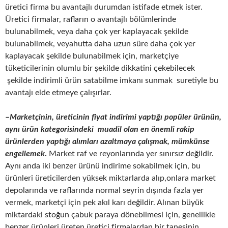
üretici firma bu avantajlı durumdan istifade etmek ister.
Üretici firmalar, rafların o avantajlı bölümlerinde
bulunabilmek, veya daha çok yer kaplayacak şekilde
bulunabilmek, veyahutta daha uzun süre daha çok yer
kaplayacak şekilde bulunabilmek için, marketçiye
tüketicilerinin olumlu bir şekilde dikkatini çekebilecek
şekilde indirimli ürün satabilme imkanı sunmak suretiyle bu
avantajı elde etmeye çalışırlar.
–
Marketçinin, üreticinin fiyat indirimi yaptığı popüler ürünün,
aynı ürün kategorisindeki muadil olan en önemli rakip
ürünlerden yaptığı alımları azaltmaya çalışmak, mümkünse
engellemek
.
Market raf ve reyonlarında yer sınırsız değildir.
Aynı anda iki benzer ürünü indirime sokabilmek için, bu
ürünleri üreticilerden yüksek miktarlarda alıp,onlara market
depolarında ve raflarında normal seyrin dışında fazla yer
vermek, marketçi için pek akıl karı değildir. Alınan büyük
miktardaki stoğun çabuk paraya dönebilmesi için, genellikle
benzer ürünleri üreten üretici firmalardan bir tanesinin