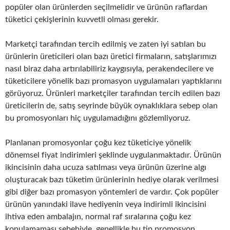
popüler olan ürünlerden seçilmelidir ve ürünün raflardan
tüketici çekişlerinin kuvvetli olması gerekir.
Marketçi tarafından tercih edilmiş ve zaten iyi satılan bu
ürünlerin üreticileri olan bazı üretici firmaların, satışlarımızı
nasıl biraz daha artırılabiliriz kaygısıyla, perakendecilere ve
tüketicilere yönelik bazı promasyon uygulamaları yaptıklarını
görüyoruz. Ürünleri marketçiler tarafından tercih edilen bazı
üreticilerin de, satış seyrinde büyük oynaklıklara sebep olan
bu promosyonları hiç uygulamadığını gözlemliyoruz.
Planlanan promosyonlar çoğu kez tüketiciye yönelik
dönemsel fiyat indirimleri şeklinde uygulanmaktadır. Ürünün
ikincisinin daha ucuza satılması veya ürünün üzerine algı
oluşturacak bazı tüketim ürünlerinin hediye olarak verilmesi
gibi diğer bazı promasyon yöntemleri de vardır. Çok popüler
ürünün yanındaki ilave hediyenin veya indirimli ikincisini
ihtiva eden ambalajın, normal raf sıralarına çoğu kez
konulamaması sebebiyle, genellikle bu tip promosyon