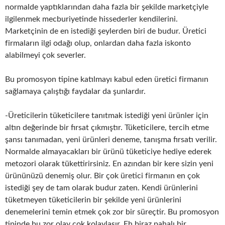
normalde yaptıklarından daha fazla bir şekilde marketçiyle
ilgilenmek mecburiyetinde hissederler kendilerini.
Marketçinin de en istediği şeylerden biri de budur. Üretici
firmaların ilgi odağı olup, onlardan daha fazla iskonto
alabilmeyi çok severler.
Bu promosyon tipine katılmayı kabul eden üretici firmanın
sağlamaya çalıştığı faydalar da şunlardır.
-Üreticilerin tüketicilere tanıtmak istediği yeni ürünler için
altın değerinde bir fırsat çıkmıştır. Tüketicilere, tercih etme
şansı tanımadan, yeni ürünleri deneme, tanışma fırsatı verilir.
Normalde almayacakları bir ürünü tüketiciye hediye ederek
metozori olarak tükettirirsiniz. En azından bir kere sizin yeni
ürününüzü denemiş olur. Bir çok üretici firmanın en çok
istediği şey de tam olarak budur zaten. Kendi ürünlerini
tüketmeyen tüketicilerin bir şekilde yeni ürünlerini
denemelerini temin etmek çok zor bir süreçtir. Bu promosyon
tipinde bu zor olay çok kolaylaşır. Eh biraz pahalı bir