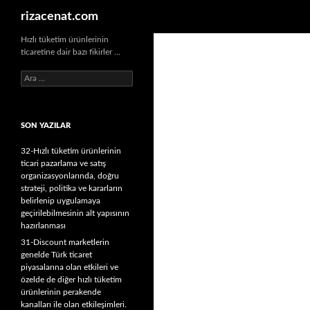
Ara
rizacenat.com
Hızlı tüketim ürünlerinin
ticaretine dair bazı fikirler …
A
r
a
m
SON YAZILAR
a
:
32-Hızlı tüketim ürünlerinin
ticari pazarlama ve satış
organizasyonlarında, doğru
strateji, politika ve kararların
belirlenip uygulamaya
geçirilebilmesinin alt yapısının
hazırlanması
31-Discount marketlerin
genelde Türk ticaret
piyasalarına olan etkileri ve
özelde de diğer hızlı tüketim
ürünlerinin perakende
kanalları ile olan etkileşimleri.