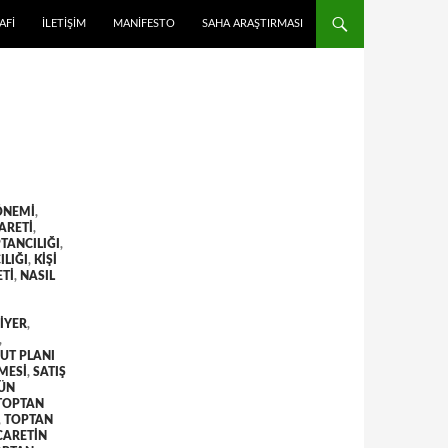
 ATLA
AFI
İLETIŞIM
MANIFESTO
SAHA ARAŞTIRMASI
ÖNEMI
,
ARETI
,
TANCILIĞI
,
ILIĞI
,
KIŞI
ETI
,
NASIL
IYER
,
,
UT PLANI
LMESI
,
SATIŞ
ÜN
TOPTAN
,
TOPTAN
CARETIN