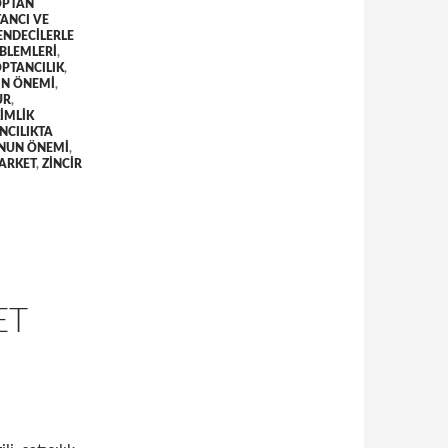
OPTAN
ANCI VE
ENDECILERLE
OBLEMLERI
,
PTANCILIK
,
IN ÖNEMI
,
UR
,
IMLIK
NCILIKTA
UNUN ÖNEMI
,
MARKET
,
ZINCIR
ET