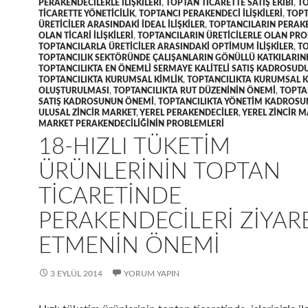
PERAKENDECILERLE ILIŞKILERI
,
TOPTAN TICARETTE SATIŞ EKIBI
,
T
TICARETTE YÖNETICILIK
,
TOPTANCI PERAKENDECI ILIŞKILERI
,
TOPT
ÜRETICILER ARASINDAKI IDEAL ILIŞKILER
,
TOPTANCILARIN PERAK
OLAN TICARI ILIŞKILERI
,
TOPTANCILARIN ÜRETICILERLE OLAN PR
TOPTANCILARLA ÜRETICILER ARASINDAKI OPTIMUM ILIŞKILER
,
TO
TOPTANCILIK SEKTÖRÜNDE ÇALIŞANLARIN GÖNÜLLÜ KATKILARIN
TOPTANCILIKTA EN ÖNEMLI SERMAYE KALITELI SATIŞ KADROSUD
TOPTANCILIKTA KURUMSAL KIMLIK
,
TOPTANCILIKTA KURUMSAL K
OLUŞTURULMASI
,
TOPTANCILIKTA RUT DÜZENININ ÖNEMI
,
TOPTA
SATIŞ KADROSUNUN ÖNEMI
,
TOPTANCILIKTA YÖNETIM KADROS
ULUSAL ZINCIR MARKET
,
YEREL PERAKENDECILER
,
YEREL ZINCIR 
MARKET PERAKENDECILIĞININ PROBLEMLERI
18-HIZLI TÜKETIM
ÜRÜNLERININ TOPTAN
TICARETINDE
PERAKENDECILERI ZIYAR
ETMENIN ÖNEMI
3 EYLÜL 2014
YORUM YAPIN