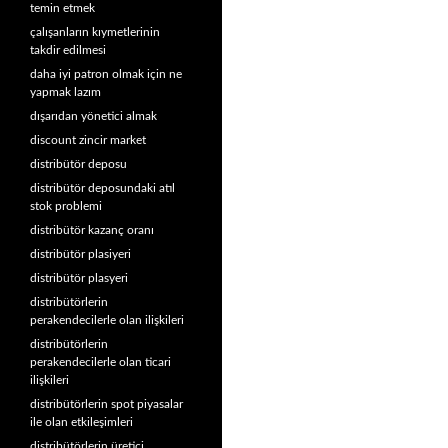
temin etmek
çalışanların kıymetlerinin
takdir edilmesi
daha iyi patron olmak için ne
yapmak lazım
dışarıdan yönetici almak
discount zincir market
distribütör deposu
distribütör deposundaki atıl
stok problemi
distribütör kazanç oranı
distribütör plasiyeri
distribütör plasyeri
distribütörlerin
perakendecilerle olan ilişkileri
distribütörlerin
perakendecilerle olan ticari
ilişkileri
distribütörlerin spot piyasalar
ile olan etkileşimleri
distribütörlerin üretici