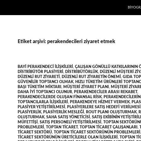
İÇERIĞE
BIYOGR
Etiket arşivi: perakendecileri ziyaret etmek
BAYI PERAKENDECI ILIŞKILERI
,
ÇALIŞAN GÖNÜLLÜ KATKILARININ 
DISTRIBÜTÖR PLASIYERI
,
DISTRIBÜTÖRLÜK
,
DÜZENLI MÜŞTERI ZIY
DÜZENLI RUT ZIYARETI
,
DÜZENLI RUT ZIYARETIN ÖNEMI
,
GIDA TOP
GÜVENILIR TOPTANCI OLMAK
,
HIZLI TÜKETIM ÜRÜNLERI TOPTANC
BAŞI TÜKETIM MIKTARI
,
MÜŞTERI ZIYARET PLANI
,
MÜŞTERI ZIYAR
DAHA IYI TOPTANCI OLUNUR
,
PERAKENDECILER ARASI REKABET
,
PERAKENDECILERDE OLUŞAN FINANSAL RISK
,
PERAKENDECILERIN
TOPTANCILARLA ILIŞKILERI
,
PERAKENDEYE HIZMET VERMEK
,
PLAS
PLASIYER YETIŞTIRILMESI
,
PLASIYERLERE SATIŞ HEDEFI VERILMESI
PLASIYERLIK
,
PLASIYERLIK MESLEĞI
,
ROUT PLANI OLUŞTURMAK
,
R
OLUŞTURMAK
,
SAHA SATIŞ YÖNETICISI
,
SATIŞ EKIBININ YETIŞTIRI
MÜFETTIŞI
,
SATIŞ PERSONELI YETIŞTIRILMESI
,
TOPTAN SEKTÖRÜN
PROBLEMLERI
,
TOPTAN TICARET
,
TOPTAN TICARET ÇALIŞANLARI
,
TICARET SEKTÖRÜ
,
TOPTAN TICARET SEKTÖRÜNÜN PROBLEMLERI
TICARET SEKTÖRÜNÜN ÜRETICILERLE OLAN ILIŞKILERI
,
TOPTAN TI