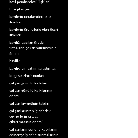
bayi perakendeci ilişkileri
bayi plasiyeri
bayilerin perakendecilerle
ilişkileri
bayilerin üreticilerle olan ticari
ilişkileri
bayiliği yapılan üretici
firmaların çeşitlendirilmesinin
önemi
bayilik
bayilik için yatırım araştırması
bölgesel zincir market
çalışan gönüllü katkıları
çalışan gönüllü katkılarının
önemi
çalışan kıymetinin takdiri
çalışanlarımızın içlerindeki
cevherlerin ortaya
çıkarılmasının önemi
çalışanların gönüllü katkılarını
cömertçe işlerine sunmalarının