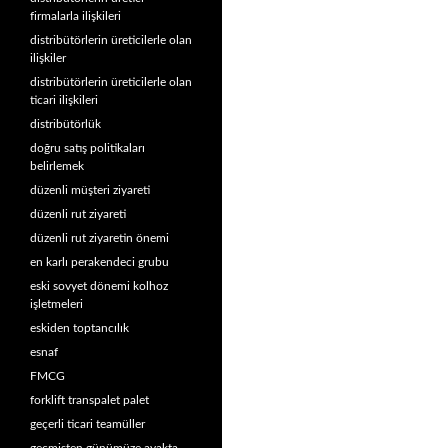
firmalarla ilişkileri
distribütörlerin üreticilerle olan
ilişkiler
distribütörlerin üreticilerle olan
ticari ilişkileri
distribütörlük
doğru satış politikaları
belirlemek
düzenli müşteri ziyareti
düzenli rut ziyareti
düzenli rut ziyaretin önemi
en karlı perakendeci grubu
eski sovyet dönemi kolhoz
işletmeleri
eskiden toptancılık
esnaf
FMCG
forklift transpalet palet
geçerli ticari teamüller