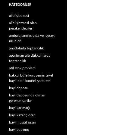
KATEGORILER
aile işletmesi
aile işletmesi olan
perakendeciler
ambalajlanmış gıda ve içecek
ürünleri
anadoluda toptancılık
apartman altı dükkanlarda
toptancılık
atıl stok problemi
bakkal büfe kuruyemiş tekel
bayii okul kantini şarküteri
bayi deposu
bayi deposunda olması
gereken şartlar
bayi kar marjı
bayi kazanç oranı
bayi masraf oranı
bayi patronu