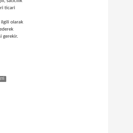
li, satıcılık
i ticari
lgili olarak
 ederek
 gerekir.
ecileri ziyaret etmenin önemi
ETI