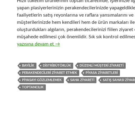
Hızlı tüketim ürünlerinin toptan ticaretinde, işlerinizle ilgi
yapan plasiyerlerinizin perakendecilerinizde yapageldikler
faaliyetlerin satış reyonlarına ve raflara yansımalarını ve
müşterilerinizde hem kendileri hem de ürün markaları ile i
oluşturdukları algıların, perakendecilerinizi fiilen ziyaret
müşahede edilmesi çok önemlidir. Sık sık kontrol edilmesi
18-Hızlı tüketim ürünlerinin toptan ticaretinde perakend
yazısına devam et
→
BAYILIK
DISTRIBÜTÖRLÜK
DÜZENLI MÜŞTERI ZIYARETI
PERAKENDECILERI ZIYARET ETMEK
PIYASA ZIYARETLERI
PIYASAYI GÖZLEMLEMEK
SAHA ZIYARETI
SATIŞ SAHASI ZIYAR
TOPTANCILIK