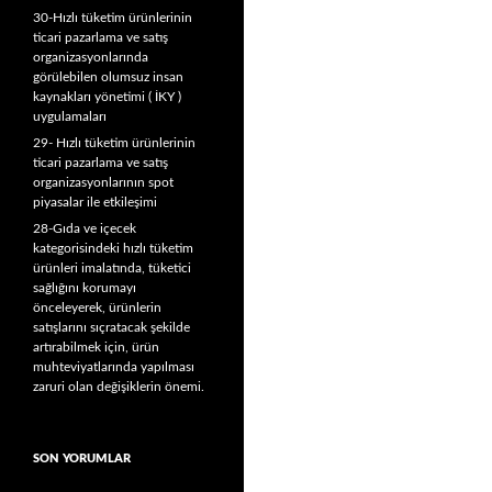
30-Hızlı tüketim ürünlerinin
ticari pazarlama ve satış
organizasyonlarında
görülebilen olumsuz insan
kaynakları yönetimi ( İKY )
uygulamaları
29- Hızlı tüketim ürünlerinin
ticari pazarlama ve satış
organizasyonlarının spot
piyasalar ile etkileşimi
28-Gıda ve içecek
kategorisindeki hızlı tüketim
ürünleri imalatında, tüketici
sağlığını korumayı
önceleyerek, ürünlerin
satışlarını sıçratacak şekilde
artırabilmek için, ürün
muhteviyatlarında yapılması
zaruri olan değişiklerin önemi.
SON YORUMLAR