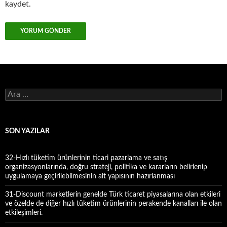
kaydet.
A
r
a
m
a
SON YAZILAR
:
32-Hızlı tüketim ürünlerinin ticari pazarlama ve satış
organizasyonlarında, doğru strateji, politika ve kararların belirlenip
uygulamaya geçirilebilmesinin alt yapısının hazırlanması
31-Discount marketlerin genelde Türk ticaret piyasalarına olan etkileri
ve özelde de diğer hızlı tüketim ürünlerinin perakende kanalları ile olan
etkileşimleri.