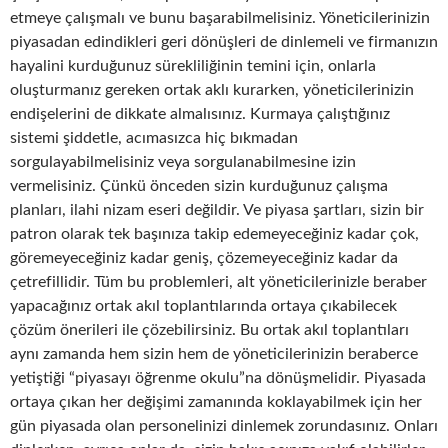
etmeye çalışmalı ve bunu başarabilmelisiniz. Yöneticilerinizin
piyasadan edindikleri geri dönüşleri de dinlemeli ve firmanızın
hayalini kurduğunuz sürekliliğinin temini için, onlarla
oluşturmanız gereken ortak aklı kurarken, yöneticilerinizin
endişelerini de dikkate almalısınız. Kurmaya çalıştığınız
sistemi şiddetle, acımasızca hiç bıkmadan
sorgulayabilmelisiniz veya sorgulanabilmesine izin
vermelisiniz. Çünkü önceden sizin kurduğunuz çalışma
planları, ilahi nizam eseri değildir. Ve piyasa şartları, sizin bir
patron olarak tek başınıza takip edemeyeceğiniz kadar çok,
göremeyeceğiniz kadar geniş, çözemeyeceğiniz kadar da
çetrefillidir. Tüm bu problemleri, alt yöneticilerinizle beraber
yapacağınız ortak akıl toplantılarında ortaya çıkabilecek
çözüm önerileri ile çözebilirsiniz. Bu ortak akıl toplantıları
aynı zamanda hem sizin hem de yöneticilerinizin beraberce
yetiştiği “piyasayı öğrenme okulu”na dönüşmelidir. Piyasada
ortaya çıkan her değişimi zamanında koklayabilmek için her
gün piyasada olan personelinizi dinlemek zorundasınız. Onları