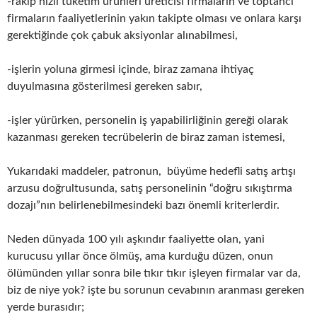
-rakip hızlı tüketim ürünleri üreticisi firmaların ve toptancı
firmaların faaliyetlerinin yakın takipte olması ve onlara karşı
gerektiğinde çok çabuk aksiyonlar alınabilmesi,
-işlerin yoluna girmesi içinde, biraz zamana ihtiyaç
duyulmasına gösterilmesi gereken sabır,
-işler yürürken, personelin iş yapabilirliğinin gereği olarak
kazanması gereken tecrübelerin de biraz zaman istemesi,
Yukarıdaki maddeler, patronun, büyüme hedefli satış artışı
arzusu doğrultusunda, satış personelinin “doğru sıkıştırma
dozajı”nın belirlenebilmesindeki bazı önemli kriterlerdir.
Neden dünyada 100 yılı aşkındır faaliyette olan, yani
kurucusu yıllar önce ölmüş, ama kurduğu düzen, onun
ölümünden yıllar sonra bile tıkır tıkır işleyen firmalar var da,
biz de niye yok? işte bu sorunun cevabının aranması gereken
yerde burasıdır;