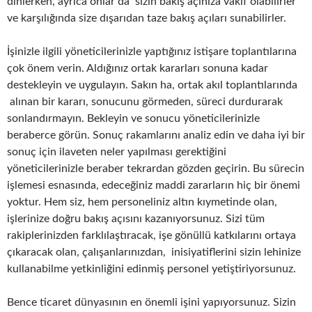
dinlerken, ayrıca onlar da sizin bakış açınıza vakıf olabilirler
ve karşılığında size dışarıdan taze bakış açıları sunabilirler.
İşinizle ilgili yöneticilerinizle yaptığınız istişare toplantılarına
çok önem verin. Aldığınız ortak kararları sonuna kadar
destekleyin ve uygulayın. Sakın ha, ortak akıl toplantılarında
alınan bir kararı, sonucunu görmeden, süreci durdurarak
sonlandırmayın. Bekleyin ve sonucu yöneticilerinizle
beraberce görün. Sonuç rakamlarını analiz edin ve daha iyi bir
sonuç için ilaveten neler yapılması gerektiğini
yöneticilerinizle beraber tekrardan gözden geçirin. Bu sürecin
işlemesi esnasında, edeceğiniz maddi zararların hiç bir önemi
yoktur. Hem siz, hem personeliniz altın kıymetinde olan,
işlerinize doğru bakış açısını kazanıyorsunuz. Sizi tüm
rakiplerinizden farklılaştıracak, işe gönüllü katkılarını ortaya
çıkaracak olan, çalışanlarınızdan, inisiyatiflerini sizin lehinize
kullanabilme yetkinliğini edinmiş personel yetiştiriyorsunuz.
Bence ticaret dünyasının en önemli işini yapıyorsunuz. Sizin