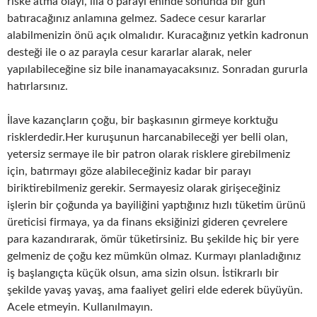
riske atma olayı, illa o parayı eninde sonunda bir gün
batıracağınız anlamına gelmez. Sadece cesur kararlar
alabilmenizin önü açık olmalıdır. Kuracağınız yetkin kadronun
desteği ile o az parayla cesur kararlar alarak, neler
yapılabileceğine siz bile inanamayacaksınız. Sonradan gururla
hatırlarsınız.
İlave kazançların çoğu, bir başkasının girmeye korktuğu
risklerdedir.Her kuruşunun harcanabileceği yer belli olan,
yetersiz sermaye ile bir patron olarak risklere girebilmeniz
için, batırmayı göze alabileceğiniz kadar bir parayı
biriktirebilmeniz gerekir. Sermayesiz olarak girişeceğiniz
işlerin bir çoğunda ya bayiliğini yaptığınız hızlı tüketim ürünü
üreticisi firmaya, ya da finans eksiğinizi gideren çevrelere
para kazandırarak, ömür tüketirsiniz. Bu şekilde hiç bir yere
gelmeniz de çoğu kez mümkün olmaz. Kurmayı planladığınız
iş başlangıçta küçük olsun, ama sizin olsun. İstikrarlı bir
şekilde yavaş yavaş, ama faaliyet geliri elde ederek büyüyün.
Acele etmeyin. Kullanılmayın.