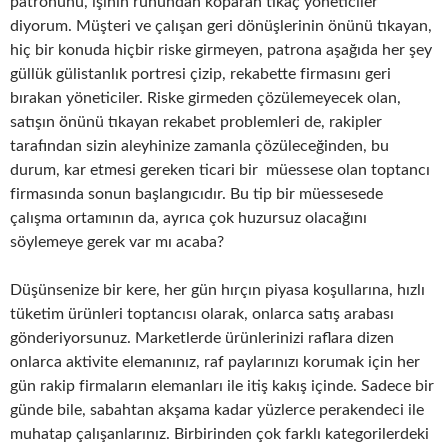
patronunu, işinin ruhundan koparan tıkaç yöneticiler
diyorum. Müşteri ve çalışan geri dönüşlerinin önünü tıkayan,
hiç bir konuda hiçbir riske girmeyen, patrona aşağıda her şey
güllük gülistanlık portresi çizip, rekabette firmasını geri
bırakan yöneticiler. Riske girmeden çözülemeyecek olan,
satışın önünü tıkayan rekabet problemleri de, rakipler
tarafından sizin aleyhinize zamanla çözüleceğinden, bu
durum, kar etmesi gereken ticari bir müessese olan toptancı
firmasında sonun başlangıcıdır. Bu tip bir müessesede
çalışma ortamının da, ayrıca çok huzursuz olacağını
söylemeye gerek var mı acaba?
Düşünsenize bir kere, her gün hırçın piyasa koşullarına, hızlı
tüketim ürünleri toptancısı olarak, onlarca satış arabası
gönderiyorsunuz. Marketlerde ürünlerinizi raflara dizen
onlarca aktivite elemanınız, raf paylarınızı korumak için her
gün rakip firmaların elemanları ile itiş kakış içinde. Sadece bir
günde bile, sabahtan akşama kadar yüzlerce perakendeci ile
muhatap çalışanlarınız. Birbirinden çok farklı kategorilerdeki