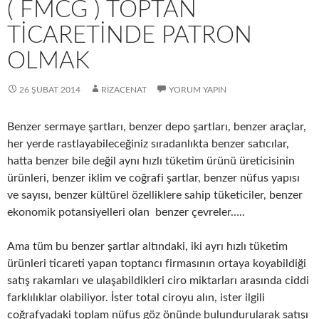
( FMCG ) TOPTAN
TICARETINDE PATRON
OLMAK
26 ŞUBAT 2014
RIZACENAT
YORUM YAPIN
Benzer sermaye şartları, benzer depo şartları, benzer araçlar,
her yerde rastlayabileceğiniz sıradanlıkta benzer satıcılar,
hatta benzer bile değil aynı hızlı tüketim ürünü üreticisinin
ürünleri, benzer iklim ve coğrafi şartlar, benzer nüfus yapısı
ve sayısı, benzer kültürel özelliklere sahip tüketiciler, benzer
ekonomik potansiyelleri olan benzer çevreler…..
Ama tüm bu benzer şartlar altındaki, iki ayrı hızlı tüketim
ürünleri ticareti yapan toptancı firmasının ortaya koyabildiği
satış rakamları ve ulaşabildikleri ciro miktarları arasında ciddi
farklılıklar olabiliyor. İster total ciroyu alın, ister ilgili
coğrafyadaki toplam nüfus göz önünde bulundurularak satışı