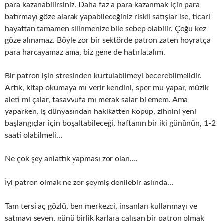
para kazanabilirsiniz. Daha fazla para kazanmak için para
batırmayı göze alarak yapabileceğiniz riskli satışlar ise, ticari
hayattan tamamen silinmenize bile sebep olabilir. Çoğu kez
göze alınamaz. Böyle zor bir sektörde patron zaten hoyratça
para harcayamaz ama, biz gene de hatırlatalım.
Bir patron işin stresinden kurtulabilmeyi becerebilmelidir.
Artık, kitap okumaya mı verir kendini, spor mu yapar, müzik
aleti mi çalar, tasavvufa mı merak salar bilemem. Ama
yaparken, iş dünyasından hakikatten kopup, zihnini yeni
başlangıçlar için boşaltabileceği, haftanın bir iki gününün, 1-2
saati olabilmeli…
Ne çok şey anlattık yapması zor olan….
İyi patron olmak ne zor şeymiş denilebir aslında…
Tam tersi aç gözlü, ben merkezci, insanları kullanmayı ve
satmayı seven, günü birlik karlara çalışan bir patron olmak