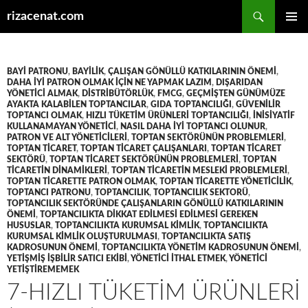
Ara
rizacenat.com
İÇERIĞE
BIRINCI
ATLA
MENÜ
BAYI PATRONU
,
BAYILIK
,
ÇALIŞAN GÖNÜLLÜ KATKILARININ ÖNEMI
,
DAHA IYI PATRON OLMAK IÇIN NE YAPMAK LAZIM
,
DIŞARIDAN
YÖNETICI ALMAK
,
DISTRIBÜTÖRLÜK
,
FMCG
,
GEÇMIŞTEN GÜNÜMÜZE
AYAKTA KALABILEN TOPTANCILAR
,
GIDA TOPTANCILIĞI
,
GÜVENILIR
TOPTANCI OLMAK
,
HIZLI TÜKETIM ÜRÜNLERI TOPTANCILIĞI
,
INISIYATIF
KULLANAMAYAN YÖNETICI
,
NASIL DAHA IYI TOPTANCI OLUNUR
,
PATRON VE ALT YÖNETICILERI
,
TOPTAN SEKTÖRÜNÜN PROBLEMLERI
,
TOPTAN TICARET
,
TOPTAN TICARET ÇALIŞANLARI
,
TOPTAN TICARET
SEKTÖRÜ
,
TOPTAN TICARET SEKTÖRÜNÜN PROBLEMLERI
,
TOPTAN
TICARETIN DINAMIKLERI
,
TOPTAN TICARETIN MESLEKI PROBLEMLERI
,
TOPTAN TICARETTE PATRON OLMAK
,
TOPTAN TICARETTE YÖNETICILIK
,
TOPTANCI PATRONU
,
TOPTANCILIK
,
TOPTANCILIK SEKTORÜ
,
TOPTANCILIK SEKTÖRÜNDE ÇALIŞANLARIN GÖNÜLLÜ KATKILARININ
ÖNEMI
,
TOPTANCILIKTA DIKKAT EDILMESI EDILMESI GEREKEN
HUSUSLAR
,
TOPTANCILIKTA KURUMSAL KIMLIK
,
TOPTANCILIKTA
KURUMSAL KIMLIK OLUŞTURULMASI
,
TOPTANCILIKTA SATIŞ
KADROSUNUN ÖNEMI
,
TOPTANCILIKTA YÖNETIM KADROSUNUN ÖNEMI
,
YETIŞMIŞ IŞBILIR SATICI EKIBI
,
YÖNETICI ITHAL ETMEK
,
YÖNETICI
YETIŞTIREMEMEK
7-HIZLI TÜKETIM ÜRÜNLERI