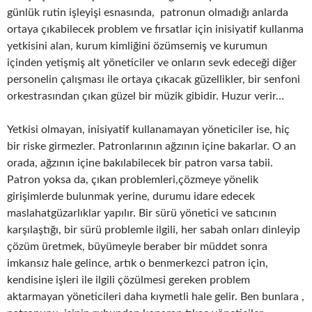
günlük rutin işleyişi esnasında, patronun olmadığı anlarda
ortaya çıkabilecek problem ve fırsatlar için inisiyatif kullanma
yetkisini alan, kurum kimliğini özümsemiş ve kurumun
içinden yetişmiş alt yöneticiler ve onların sevk edeceği diğer
personelin çalışması ile ortaya çıkacak güzellikler, bir senfoni
orkestrasından çıkan güzel bir müzik gibidir. Huzur verir…
Yetkisi olmayan, inisiyatif kullanamayan yöneticiler ise, hiç
bir riske girmezler. Patronlarının ağzının içine bakarlar. O an
orada, ağzının içine bakılabilecek bir patron varsa tabii.
Patron yoksa da, çıkan problemleri,çözmeye yönelik
girişimlerde bulunmak yerine, durumu idare edecek
maslahatgüzarlıklar yapılır. Bir sürü yönetici ve satıcının
karşılaştığı, bir sürü problemle ilgili, her sabah onları dinleyip
çözüm üretmek, büyümeyle beraber bir müddet sonra
imkansız hale gelince, artık o benmerkezci patron için,
kendisine işleri ile ilgili çözülmesi gereken problem
aktarmayan yöneticileri daha kıymetli hale gelir. Ben bunlara ,