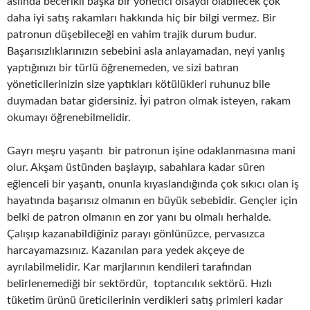
aslında becerikli başka bir yönetici olsaydı olabilecek çok
daha iyi satış rakamları hakkında hiç bir bilgi vermez. Bir
patronun düşebileceği en vahim trajik durum budur.
Başarısızlıklarınızın sebebini asla anlayamadan, neyi yanlış
yaptığınızı bir türlü öğrenemeden, ve sizi batıran
yöneticilerinizin size yaptıkları kötülükleri ruhunuz bile
duymadan batar gidersiniz. İyi patron olmak isteyen, rakam
okumayı öğrenebilmelidir.
Gayrı meşru yaşantı bir patronun işine odaklanmasına mani
olur. Akşam üstünden başlayıp, sabahlara kadar süren
eğlenceli bir yaşantı, onunla kıyaslandığında çok sıkıcı olan iş
hayatında başarısız olmanın en büyük sebebidir. Gençler için
belki de patron olmanın en zor yanı bu olmalı herhalde.
Çalışıp kazanabildiğiniz parayı gönlünüzce, pervasızca
harcayamazsınız. Kazanılan para yedek akçeye de
ayrılabilmelidir. Kar marjlarının kendileri tarafından
belirlenemediği bir sektördür, toptancılık sektörü. Hızlı
tüketim ürünü üreticilerinin verdikleri satış primleri kadar