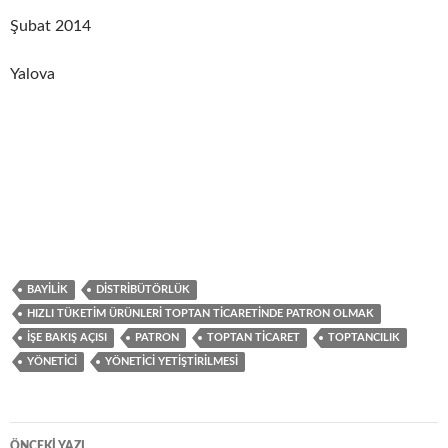
Şubat 2014
Yalova
BAYILIK
DISTRIBÜTÖRLÜK
HIZLI TÜKETIM ÜRÜNLERI TOPTAN TICARETINDE PATRON OLMAK
IŞE BAKIŞ AÇISI
PATRON
TOPTAN TICARET
TOPTANCILIK
YÖNETICI
YÖNETICI YETIŞTIRILMESI
ÖNCEKI YAZI