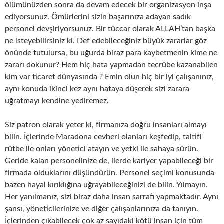
ölümünüzden sonra da devam edecek bir organizasyon inşa
ediyorsunuz. Ömürlerini sizin başarınıza adayan sadık
personel devşiriyorsunuz. Bir tüccar olarak ALLAH’tan başka
ne isteyebilirsiniz ki. Def edebileceğiniz büyük zararlar göz
önünde tutulursa, bu uğurda biraz para kaybetmenin kime ne
zararı dokunur? Hem hiç hata yapmadan tecrübe kazanabilen
kim var ticaret dünyasında ? Emin olun hiç bir iyi çalışanınız,
aynı konuda ikinci kez aynı hataya düşerek sizi zarara
uğratmayı kendine yediremez.
Siz patron olarak yeter ki, firmanıza doğru insanları almayı
bilin. İçlerinde Maradona cevheri olanları keşfedip, taltifi
rütbe ile onları yönetici atayın ve yetki ile sahaya sürün.
Geride kalan personelinize de, ilerde kariyer yapabileceği bir
firmada olduklarını düşündürün. Personel seçimi konusunda
bazen hayal kırıklığına uğrayabileceğinizi de bilin. Yılmayın.
Her yanılmanız, sizi biraz daha insan sarrafı yapmaktadır. Aynı
şansı, yöneticilerinize ve diğer çalışanlarınıza da tanıyın.
İçlerinden çıkabilecek çok az sayıdaki kötü insan için tüm