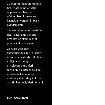
30-Hızlı tüketim ürünlerinin
ticari pazarlama ve satış
organizasyonlarında
görülebilen olumsuz insan
kaynakları yönetimi ( İKY )
uygulamaları
29- Hızlı tüketim ürünlerinin
ticari pazarlama ve satış
organizasyonlarının spot
piyasalar ile etkileşimi
28-Gıda ve içecek
kategorisindeki hızlı tüketim
ürünleri imalatında, tüketici
sağlığını korumayı
önceleyerek, ürünlerin
satışlarını sıçratacak şekilde
artırabilmek için, ürün
muhteviyatlarında yapılması
zaruri olan değişiklerin önemi.
SON YORUMLAR