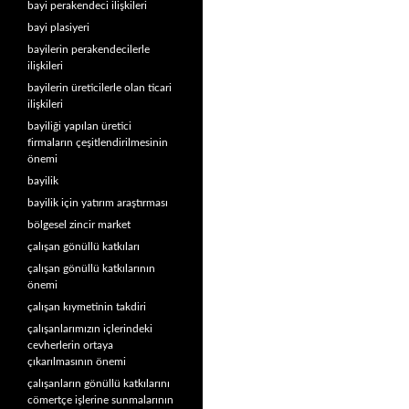
bayi perakendeci ilişkileri
bayi plasiyeri
bayilerin perakendecilerle
ilişkileri
bayilerin üreticilerle olan ticari
ilişkileri
bayiliği yapılan üretici
firmaların çeşitlendirilmesinin
önemi
bayilik
bayilik için yatırım araştırması
bölgesel zincir market
çalışan gönüllü katkıları
çalışan gönüllü katkılarının
önemi
çalışan kıymetinin takdiri
çalışanlarımızın içlerindeki
cevherlerin ortaya
çıkarılmasının önemi
çalışanların gönüllü katkılarını
cömertçe işlerine sunmalarının