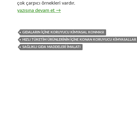
çok çarpıcı örnekleri vardır.
28-Gıda ve içecek kategorisindeki hızlı tüketim ürünleri i
yazısına devam et
→
GIDALARIN IÇINE KORUYUCU KIMYASAL KONMASI
HIZLI TÜKETIM ÜRÜNLERININ IÇINE KONAN KORUYUCU KIMYASALLAR
SAĞLIKLI GIDA MADDELERI IMALATI