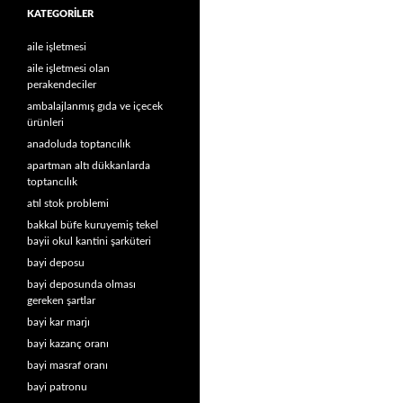
KATEGORILER
aile işletmesi
aile işletmesi olan
perakendeciler
ambalajlanmış gıda ve içecek
ürünleri
anadoluda toptancılık
apartman altı dükkanlarda
toptancılık
atıl stok problemi
bakkal büfe kuruyemiş tekel
bayii okul kantini şarküteri
bayi deposu
bayi deposunda olması
gereken şartlar
bayi kar marjı
bayi kazanç oranı
bayi masraf oranı
bayi patronu