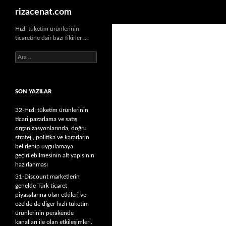
Ara
rizacenat.com
Hızlı tüketim ürünlerinin
ticaretine dair bazı fikirler …
A
r
a
m
SON YAZILAR
a
:
32-Hızlı tüketim ürünlerinin
ticari pazarlama ve satış
organizasyonlarında, doğru
strateji, politika ve kararların
belirlenip uygulamaya
geçirilebilmesinin alt yapısının
hazırlanması
31-Discount marketlerin
genelde Türk ticaret
piyasalarına olan etkileri ve
özelde de diğer hızlı tüketim
ürünlerinin perakende
kanalları ile olan etkileşimleri.