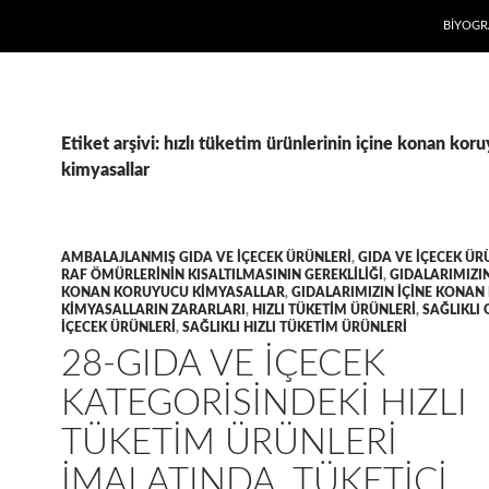
İÇERIĞE
BIYOGR
Etiket arşivi: hızlı tüketim ürünlerinin içine konan kor
kimyasallar
AMBALAJLANMIŞ GIDA VE IÇECEK ÜRÜNLERI
,
GIDA VE IÇECEK ÜR
RAF ÖMÜRLERININ KISALTILMASININ GEREKLILIĞI
,
GIDALARIMIZIN
KONAN KORUYUCU KIMYASALLAR
,
GIDALARIMIZIN IÇINE KONA
KIMYASALLARIN ZARARLARI
,
HIZLI TÜKETIM ÜRÜNLERI
,
SAĞLIKLI 
IÇECEK ÜRÜNLERI
,
SAĞLIKLI HIZLI TÜKETIM ÜRÜNLERI
28-GIDA VE IÇECEK
KATEGORISINDEKI HIZLI
TÜKETIM ÜRÜNLERI
IMALATINDA, TÜKETICI