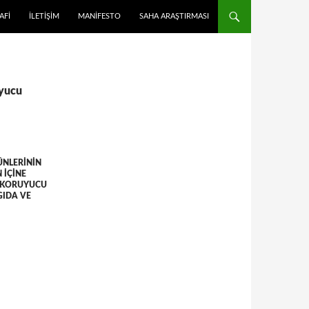
 ATLA
AFI
İLETIŞIM
MANIFESTO
SAHA ARAŞTIRMASI
uyucu
ÜNLERININ
 IÇINE
N KORUYUCU
GIDA VE