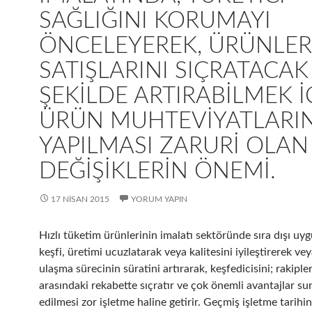
SAĞLIĞINI KORUMAYI
ÖNCELEYEREK, ÜRÜNLER
SATIŞLARINI SIÇRATACAK
ŞEKILDE ARTIRABILMEK I
ÜRÜN MUHTEVIYATLARI
YAPILMASI ZARURI OLAN
DEĞIŞIKLERIN ÖNEMI.
17 NISAN 2015
YORUM YAPIN
Hızlı tüketim ürünlerinin imalatı sektöründe sıra dışı uy
keşfi, üretimi ucuzlatarak veya kalitesini iyileştirerek ve
ulaşma sürecinin süratini artırarak, keşfedicisini; rakipleri
arasındaki rekabette sıçratır ve çok önemli avantajlar sun
edilmesi zor işletme haline getirir. Geçmiş işletme tarih