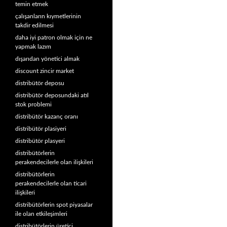
temin etmek
çalışanların kıymetlerinin
takdir edilmesi
daha iyi patron olmak için ne
yapmak lazım
dışarıdan yönetici almak
discount zincir market
distribütör deposu
distribütör deposundaki atıl
stok problemi
distribütör kazanç oranı
distribütör plasiyeri
distribütör plasyeri
distribütörlerin
perakendecilerle olan ilişkileri
distribütörlerin
perakendecilerle olan ticari
ilişkileri
distribütörlerin spot piyasalar
ile olan etkileşimleri
distribütörlerin üretici