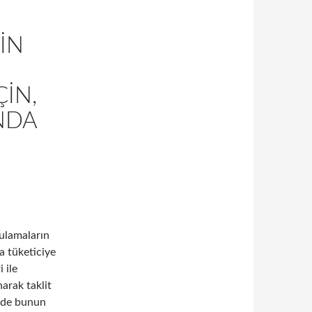
IN
ÇIN,
NDA
gulamaların
ya tüketiciye
 ile
arak taklit
inde bunun