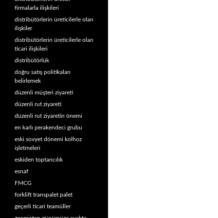
firmalarla ilişkileri
distribütörlerin üreticilerle olan
ilişkiler
distribütörlerin üreticilerle olan
ticari ilişkileri
distribütörlük
doğru satış politikaları
belirlemek
düzenli müşteri ziyareti
düzenli rut ziyareti
düzenli rut ziyaretin önemi
en karlı perakendeci grubu
eski sovyet dönemi kolhoz
işletmeleri
eskiden toptancılık
esnaf
FMCG
forklift transpalet palet
geçerli ticari teamüller