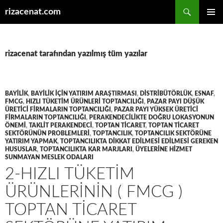
Ara
rizacenat.com
İÇERIĞE
BIRINCI
ATLA
MENÜ
rizacenat tarafından yazılmış tüm yazılar
BAYILIK
,
BAYILIK IÇIN YATIRIM ARAŞTIRMASI
,
DISTRIBÜTÖRLÜK
,
ESNAF
,
FMCG
,
HIZLI TÜKETIM ÜRÜNLERI TOPTANCILIĞI
,
PAZAR PAYI DÜŞÜK
ÜRETICI FIRMALARIN TOPTANCILIĞI
,
PAZAR PAYI YÜKSEK ÜRETICI
FIRMALARIN TOPTANCILIĞI
,
PERAKENDECILIKTE DOĞRU LOKASYONUN
ÖNEMI
,
TAKLIT PERAKENDECI
,
TOPTAN TICARET
,
TOPTAN TICARET
SEKTÖRÜNÜN PROBLEMLERI
,
TOPTANCILIK
,
TOPTANCILIK SEKTÖRÜNE
YATIRIM YAPMAK
,
TOPTANCILIKTA DIKKAT EDILMESI EDILMESI GEREKEN
HUSUSLAR
,
TOPTANCILIKTA KAR MARJLARI
,
ÜYELERINE HIZMET
SUNMAYAN MESLEK ODALARI
2-HIZLI TÜKETIM
ÜRÜNLERININ ( FMCG )
TOPTAN TICARET