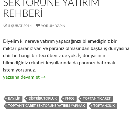
SEKTÖRÜNE YATIRIM
REHBERI
5 ŞUBAT 2014
YORUM YAPIN
Diyelim ki nereye yatırım yapacağınızı bilemediğiniz bir
miktar paranız var. Ve paranız olmasından başka iş dünyasına
dair herhangi bir tecrübeniz de yok. İş dünyasının
bilmediğiniz rekabet koşullarında da paranızı batırmak
istemiyorsunuz.
2-Hızlı tüketim ürünlerinin ( FMCG ) toptan ticaret sektörüne y
yazısına devam et
→
BAYILIK
DISTRIBÜTÖRLÜK
FMCG
TOPTAN TICARET
TOPTAN TICARET SEKTÖRÜNE YATIRIM YAPMAK
TOPTANCILIK