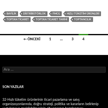
BAYILIK
DISTRIBÜTÖRLÜK
FMCG
HIZLI TÜKETIM ÜRÜNLERI
TOPTAN TICARET
TOPTAN TICARET TARIHI
TOPTANCILIK
← ÖNCEKI
1
…
3
4
Yazı
dolaşımı
A
r
a
m
a
SON YAZILAR
:
32-Hızlı tüketim ürünlerinin ticari pazarlama ve satış
organizasyonlarında, doğru strateji, politika ve kararların belirlenip