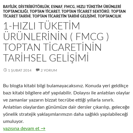
BAYILIK
,
DISTRIBÜTÖRLÜK
,
ESNAF
,
FMCG
,
HIZLI TÜKETIM ÜRÜNLERI
TOPTANCILIĞI
,
TOPTAN TICARET
,
TOPTAN TICARET SEKTÖRÜ
,
TOPTAN
TICARET TARIHI
,
TOPTAN TICARETIN TARIHI GELIŞIMI
,
TOPTANCILIK
1-HIZLI TÜKETIM
ÜRÜNLERININ ( FMCG )
TOPTAN TICARETININ
TARIHSEL GELIŞIMI
1 ŞUBAT 2014
2 YORUM
Bu blogta kitabi bilgi bulamayacaksınız. Konuda yeri geldikçe
bazı kitabi bilgilere atıf yapılabilir. Dolayısı ile anlatılan olaylar
ve zamanlar yazarın bizzat tecrübe ettiği yıllarla sınırlı.
Anlatılan olaylardan günümüze dair dersler çıkarılıp, geleceğe
yönelik stratejik yaklaşımlarımızın daha sağlıklı yapılabileceği
umuluyor.
1-Hızlı tüketim ürünlerinin ( FMCG ) toptan ticaretinin tarihsel 
yazısına devam et
→