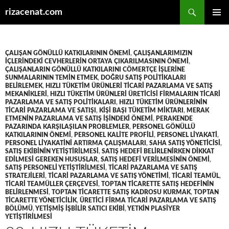
Ara
rizacenat.com
İÇERIĞE
BIRINCI
ATLA
MENÜ
ÇALIŞAN GÖNÜLLÜ KATKILARININ ÖNEMI
,
ÇALIŞANLARIMIZIN
IÇLERINDEKI CEVHERLERIN ORTAYA ÇIKARILMASININ ÖNEMI
,
ÇALIŞANLARIN GÖNÜLLÜ KATKILARINI CÖMERTÇE IŞLERINE
SUNMALARININ TEMIN ETMEK
,
DOĞRU SATIŞ POLITIKALARI
BELIRLEMEK
,
HIZLI TÜKETIM ÜRÜNLERI TICARI PAZARLAMA VE SATIŞ
MEKANIKLERI
,
HIZLI TÜKETIM ÜRÜNLERI ÜRETICISI FIRMALARIN TICARI
PAZARLAMA VE SATIŞ POLITIKALARI
,
HIZLI TÜKETIM ÜRÜNLERININ
TICARI PAZARLAMA VE SATIŞI
,
KIŞI BAŞI TÜKETIM MIKTARI
,
MERAK
ETMENIN PAZARLAMA VE SATIŞ IŞINDEKI ÖNEMI
,
PERAKENDE
PAZARINDA KARŞILAŞILAN PROBLEMLER
,
PERSONEL GÖNÜLLÜ
KATKILARININ ÖNEMI
,
PERSONEL KALITE PROFILI
,
PERSONEL LIYAKATI
,
PERSONEL LIYAKATINI ARTIRMA ÇALIŞMALARI
,
SAHA SATIŞ YÖNETICISI
,
SATIŞ EKIBININ YETIŞTIRILMESI
,
SATIŞ HEDEFI BELIRLENIRKEN DIKKAT
EDILMESI GEREKEN HUSUSLAR
,
SATIŞ HEDEFI VERILMESININ ÖNEMI
,
SATIŞ PERSONELI YETIŞTIRILMESI
,
TICARI PAZARLAMA VE SATIŞ
STRATEJILERI
,
TICARI PAZARLAMA VE SATIŞ YÖNETIMI
,
TICARI TEAMÜL
,
TICARI TEAMÜLLER ÇERÇEVESI
,
TOPTAN TICARETTE SATIŞ HEDEFININ
BELIRLENMESI
,
TOPTAN TICARETTE SATIŞ KADROSU KURMAK
,
TOPTAN
TICARETTE YÖNETICILIK
,
ÜRETICI FIRMA TICARI PAZARLAMA VE SATIŞ
BÖLÜMÜ
,
YETIŞMIŞ IŞBILIR SATICI EKIBI
,
YETKIN PLASIYER
YETIŞTIRILMESI