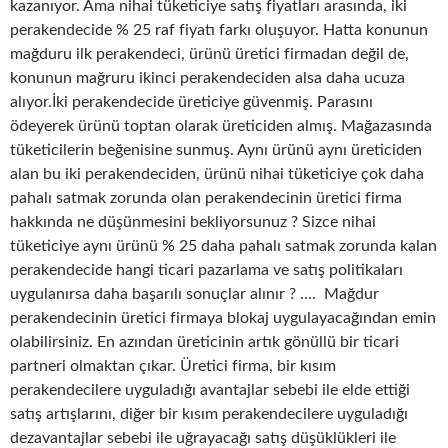
kazanıyor. Ama nihai tüketiciye satış fiyatları arasında, iki
perakendecide % 25 raf fiyatı farkı oluşuyor. Hatta konunun
mağduru ilk perakendeci, ürünü üretici firmadan değil de,
konunun mağruru ikinci perakendeciden alsa daha ucuza
alıyor.İki perakendecide üreticiye güvenmiş. Parasını
ödeyerek ürünü toptan olarak üreticiden almış. Mağazasında
tüketicilerin beğenisine sunmuş. Aynı ürünü aynı üreticiden
alan bu iki perakendeciden, ürünü nihai tüketiciye çok daha
pahalı satmak zorunda olan perakendecinin üretici firma
hakkında ne düşünmesini bekliyorsunuz ? Sizce nihai
tüketiciye aynı ürünü % 25 daha pahalı satmak zorunda kalan
perakendecide hangi ticari pazarlama ve satış politikaları
uygulanırsa daha başarılı sonuçlar alınır ? …. Mağdur
perakendecinin üretici firmaya blokaj uygulayacağından emin
olabilirsiniz. En azından üreticinin artık gönüllü bir ticari
partneri olmaktan çıkar. Üretici firma, bir kısım
perakendecilere uyguladığı avantajlar sebebi ile elde ettiği
satış artışlarını, diğer bir kısım perakendecilere uyguladığı
dezavantajlar sebebi ile uğrayacağı satış düşüklükleri ile