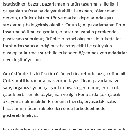
istatistikleri bazen, pazarlamanın ürün tasarımı işi ile ilgili
çalışanlarını fena halde yanıltabilir. Lansman, rölansman
derken, ürünler distribütör ve market depolarında aşırı
stoklanmış hale gelmiş olabilir. Onun için, pazarlamanın ürün
tasarımı bölümü çalışanları, o tasarımı yapılıp perakende
piyasasına sunulmuş ürünlerin hangi akış hızı ile tüketiciler
tarafından satın alındığını saha satış ekibi ile çok yakın
diyaloglar kurmak sureti ile erkenden öğrenmek zorundadırlar
diye düşünüyorum.
Adı üstünde, hızlı tüketim ürünleri ticaretinde hız çok önemli.
Çok süratli kararlar almak zorundayız. Ticari pazarlama ve
satış organizasyonu çalışanları piyasa geri dönüşlerini çok
çabuk birbirleri ile paylaşmalı ve ilgili konularda çok çabuk
aksiyonlar alınmalıdır. En önemli hızı da, piyasadaki satış
fırsatlarının ticari rakiplerden önce farkedebilmede
gösterebilmeliyiz.
Hızlı olma konusu, genç nesillerin beğenisine uygun yeni hızlı