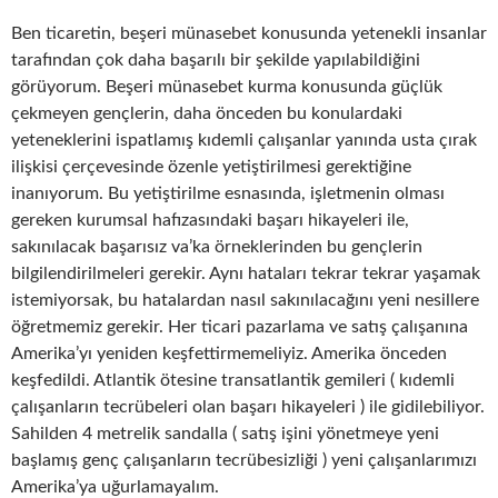
Ben ticaretin, beşeri münasebet konusunda yetenekli insanlar
tarafından çok daha başarılı bir şekilde yapılabildiğini
görüyorum. Beşeri münasebet kurma konusunda güçlük
çekmeyen gençlerin, daha önceden bu konulardaki
yeteneklerini ispatlamış kıdemli çalışanlar yanında usta çırak
ilişkisi çerçevesinde özenle yetiştirilmesi gerektiğine
inanıyorum. Bu yetiştirilme esnasında, işletmenin olması
gereken kurumsal hafızasındaki başarı hikayeleri ile,
sakınılacak başarısız va’ka örneklerinden bu gençlerin
bilgilendirilmeleri gerekir. Aynı hataları tekrar tekrar yaşamak
istemiyorsak, bu hatalardan nasıl sakınılacağını yeni nesillere
öğretmemiz gerekir. Her ticari pazarlama ve satış çalışanına
Amerika’yı yeniden keşfettirmemeliyiz. Amerika önceden
keşfedildi. Atlantik ötesine transatlantik gemileri ( kıdemli
çalışanların tecrübeleri olan başarı hikayeleri ) ile gidilebiliyor.
Sahilden 4 metrelik sandalla ( satış işini yönetmeye yeni
başlamış genç çalışanların tecrübesizliği ) yeni çalışanlarımızı
Amerika’ya uğurlamayalım.