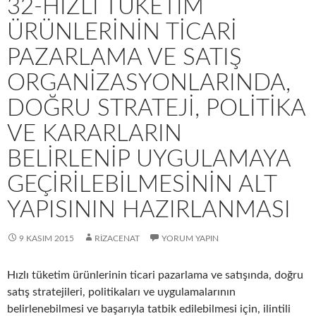
32-HIZLI TÜKETIM
ÜRÜNLERININ TICARI
PAZARLAMA VE SATIŞ
ORGANIZASYONLARINDA,
DOĞRU STRATEJI, POLITIKA
VE KARARLARIN
BELIRLENIP UYGULAMAYA
GEÇIRILEBILMESININ ALT
YAPISININ HAZIRLANMASI
9 KASIM 2015
RIZACENAT
YORUM YAPIN
Hızlı tüketim ürünlerinin ticari pazarlama ve satışında, doğru
satış stratejileri, politikaları ve uygulamalarının
belirlenebilmesi ve başarıyla tatbik edilebilmesi için, ilintili